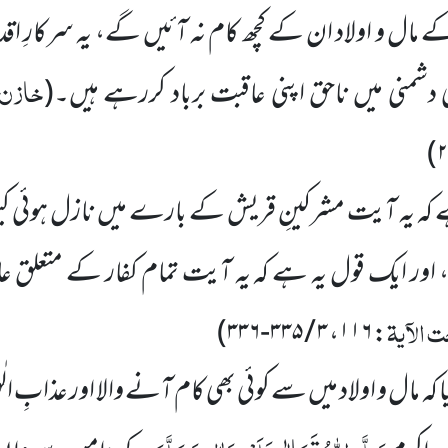
 کے مال و اولاد ان کے کچھ کام نہ آئیں گے، یہ سرکارِ ا
خازن،
 دشمنی میں ناحق اپنی عاقبت برباد کررہے ہیں۔
(
کہ یہ آیت مشرکینِ قریش کے بارے میں نازل ہوئی کیونک
ھا، اور ایک قول یہ ہے کہ یہ آیت تمام کفار کے متعلق
ت الآیۃ
: ۱۱۶، ۳ / ۳۳۵-۳۳۶)
ا کہ مال و اولاد میں سے کوئی بھی کام آنے والا اور عذابِ ا