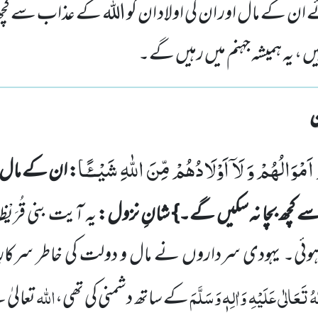
ے ان کے مال اور ان کی اولاد ان کو اللہ کے عذاب سے کچھ
یں ، یہ ہمیشہ جہنم میں رہیں گے۔
اَمْوَالُهُمْ
وَ
لَاۤ
اَوْلَادُهُمْ
مِّنَ
اللّٰهِ
شَیْــٴًـا
: ان کے مال او
کچھ بچا
نہ سکیں گے۔} شانِ نزول:
یہ آیت بنی قُرَیْظہ
ئی۔ یہودی سرداروں نے مال و دولت کی خاطر سرکارِ ع
 تَعَالٰی عَلَیْہِ وَاٰلِہٖ وَسَلَّمَ
اللہ
کے ساتھ دشمنی کی تھی،
تعالیٰ