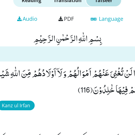
Reading
Translation
Tafseer
Audio
PDF
Language
بِسْمِ اللّٰهِ الرَّحْمٰنِ الرَّحِیْمِ
 لَنْ تُغْنِیَ عَنْهُمْ اَمْوَالُهُمْ وَ لَاۤ اَوْلَادُهُمْ مِّنَ اللّٰهِ شَیْـ
فِیْهَا خٰلِدُوْنَ(116)
Kanz ul Irfan