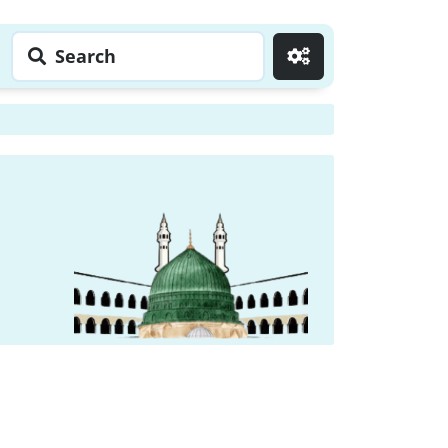
Search
Go