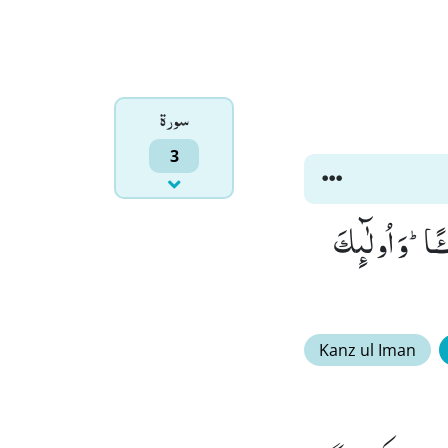
سورۃ
3
ـٴًـاؕ-وَ اُولٰٓىٕكَ
Kanz ul Iman