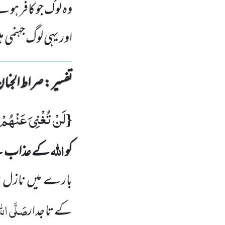
وہ لوگ جو کافر ہوئ
اور یہی لوگ جہنمی ہ
تفسیر : ‎صراط الجنان
لَنْ
تُغْنِیَ
عَنْهُمْ
{
اللہ
کو
کے عذاب سے 
بارے میں نازل ہو
صَلَّی اللہُ
کے تاجدار