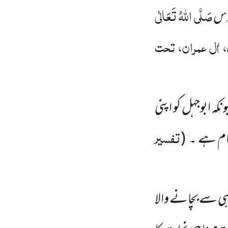
صَلَّی اللہُ تَعَالٰی
قدس
 اٰل عمران، تحت
ہ ابوجہل کو اپنی
تفسیر
 عام ہے
۔
(
لٰہی سے بچانے والا