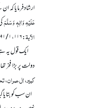
ارشادفرمایا کہ ان
عَلَیْہِ وَاٰلِہٖ وَسَلَّمَ
کی
الآیۃ
: ۱۱۶، ۱ / ۲۹۱)
ایک قول یہ ہے 
دولت پر بڑا فخر ت
کبیر، اٰل عمران، تح
ان سب کو بتایا گی