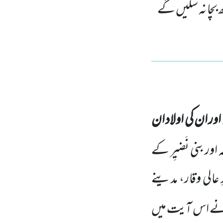
 بچا نہ سکیں گے
ر ان کی اولاد ان
 اور بنی نَضیِر کے
الی وقار، مدینے
 نے اس آیت میں