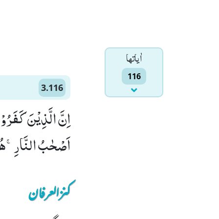
اٰياتها
116
3.116
اِنَّ الَّذِیْنَ كَفَرُوْا
اَصْحٰبُ النَّارِۚ-هُمْ 
کنزالعرفان