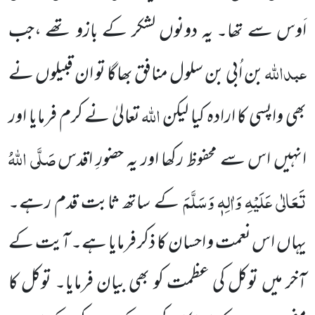
اَوس سے تھا۔ یہ دونوں لشکر کے بازو تھے ،جب
عبداللہ
بن اُبی بن سلول منافق بھاگا تو ان قبیلوں نے
اللہ
بھی واپسی کا ارادہ کیا لیکن
تعالیٰ نے کرم فرمایا اور
صَلَّی اللہُ
انہیں اس سے محفوظ رکھا اور یہ حضورِ اقدس
تَعَالٰی عَلَیْہِ وَاٰلِہٖ وَسَلَّمَ
کے ساتھ ثابت قدم رہے۔
یہاں اس نعمت و احسان کا ذکر فرمایا ہے۔ آیت کے
آخر میں توکل کی عظمت کو بھی بیان فرمایا۔ توکل کا