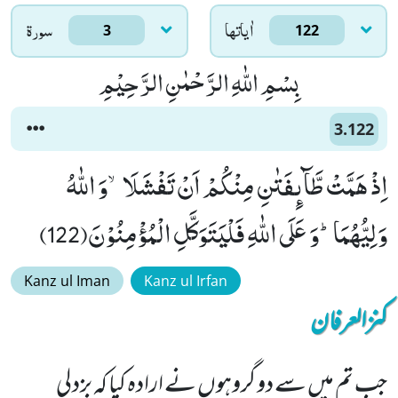
اٰياتها
سورۃ
3
122
بِسْمِ اللّٰهِ الرَّحْمٰنِ الرَّحِیْمِ
3.122
اِذْ هَمَّتْ طَّآىٕفَتٰنِ مِنْكُمْ اَنْ تَفْشَلَاۙ-وَ اللّٰهُ
وَلِیُّهُمَاؕ-وَ عَلَى اللّٰهِ فَلْیَتَوَكَّلِ الْمُؤْمِنُوْنَ(122)
Kanz ul Iman
Kanz ul Irfan
کنزالعرفان
جب تم میں سے دو گروہوں نے ارادہ کیا کہ بزدلی