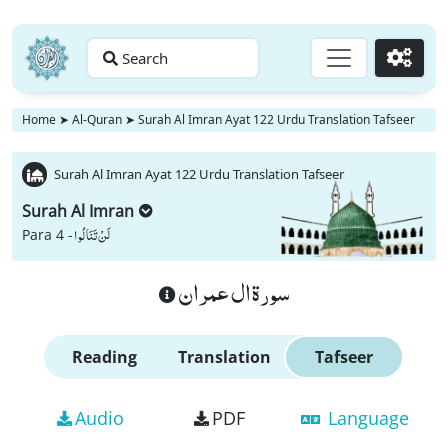
Search
Go
Home
➤
Al-Quran
➤
Surah Al Imran Ayat 122 Urdu Translation Tafseer
Surah Al Imran Ayat 122 Urdu Translation Tafseer
Surah Al Imran
لَنْ تَنَالُوا
Para 4 -
سورة ال عمران
Reading
Translation
Tafseer
Audio
PDF
Language