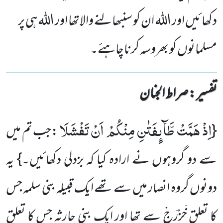
دکھائیں اور اللہ ان کو سنبھالنے والاتھا اور اللہ ہی پر
مسلمانوں کو بھروسہ کرناچاہئے۔
تفسیر : ‎صراط الجنان
اِذْ هَمَّتْ طَّآىٕفَتٰنِ مِنْكُمْ اَنْ تَفْشَلَا
{
:جب تم میں
سے دو گروہوں نے ارادہ کیا کہ بزدلی دکھائیں۔} یہ
دونوں گروہ انصار میں سے تھے ایک قبیلہ بنی سلمہ جس
کا تعلق خَزْرَجْ سے تھا اور ایک بنی حارثہ جس کا تعلق