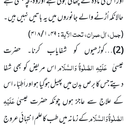
اور اس کی مادہ کے چھاتی ہوتی ہے اوروہ بچہ جنتی ہے
حالانکہ اُڑنے والے جانوروں میں یہ باتیں نہیں ہیں۔
جمل، اٰل عمران، تحت الآیۃ
: ۴۹، ۱ / ۴۱۸)
(
(2)
…کوڑھیوں کو شفایاب کرنا۔ حضرت
عَلَیْہِ الصَّلٰوۃُ وَالسَّلَام
عیسیٰ
اس مریض کو بھی شفا
دیتے جس کا برص بدن میں پھیل ہوگیا ہو اور اَطِبّاء اس
عَلَیْہِ
کے علاج سے عاجز ہوں چونکہ حضرت عیسیٰ
الصَّلٰوۃُ وَالسَّلَام
کے زمانہ میں طب کاعلم انتہائی عروج