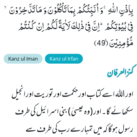
بِاِذْنِ اللّٰهِۚ-وَ اُنَبِّئُكُمْ بِمَا تَاْكُلُوْنَ وَ مَا تَدَّخِرُوْنَۙ-
فِیْ بُیُوْتِكُمْؕ-اِنَّ فِیْ ذٰلِكَ لَاٰیَةً لَّكُمْ اِنْ كُنْتُمْ
مُّؤْمِنِیْنَۚ (49)
Kanz ul Iman
Kanz ul Irfan
کنزالعرفان
اور اللہ اسے کتاب اور حکمت اور توریت اور انجیل
سکھائے گا۔ اور (وہ عیسیٰ) بنی اسرائیل کی طرف
رسول ہوگا کہ میں تمہارے رب کی طرف سے