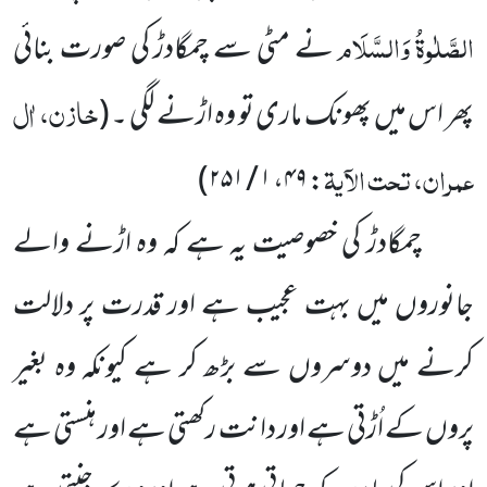
الصَّلٰوۃُ وَالسَّلَام
نے مٹی سے چمگادڑ کی صورت بنائی
خازن، اٰل
پھر اس میں پھونک ماری تو وہ اڑنے لگی ۔
(
عمران، تحت الآیۃ
: ۴۹، ۱ / ۲۵۱)
چمگادڑ کی خصوصیت یہ ہے کہ وہ اڑنے والے
جانوروں میں بہت عجیب ہے اور قدرت پر دلالت
کرنے میں دوسروں سے بڑھ کر ہے کیونکہ وہ بغیر
پروں کے اُڑتی ہے اور دانت رکھتی ہے اور ہنستی ہے