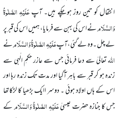
عَلَیْہِ الصَّلٰوۃُ
انتقال کو تین روز ہوچکے ہیں۔ آپ
وَالسَّلَام
نے اس کی بہن سے فرمایا، ہمیں اس کی قبر پر
عَلَیْہِ الصَّلٰوۃُ وَالسَّلَام
لے چل ۔وہ لے گئی ،آپ
نے
اللہ
تعالیٰ سے دعا فرمائی جس سے عازر حکمِ الٰہی سے
زندہ ہو کر قبر سے باہر آگیا اور مدت تک زندہ رہا اور
اس کے ہاں اولاد ہوئی ۔ دوسر اایک بڑھیا کا لڑکاتھا
عَلَیْہِ الصَّلٰوۃُ وَالسَّلَام
جس کا جنازہ حضرت عیسیٰ
کے