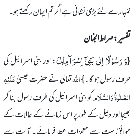
تمہارے لئے بڑی نشانی ہے اگر تم ایمان رکھتے ہو۔
تفسیر : ‎صراط الجنان
وَ رَسُوْلًا اِلٰى بَنِیْۤ اِسْرَآءِیْلَ
{
: اور بنی اسرائیل کی
اللہ
عَلَیْہِ
طرف رسول ہو گا۔}
تعالیٰ نے حضرت عیسیٰ
الصَّلٰوۃُ وَالسَّلَام
کو بنی اسرائیل کی طرف رسول بنا کر
بھیجا اور دلیل کے طور پر اس زمانے کے حالات کے
موافق بہت سے معجزات عطا فرمائے۔ آیت سے