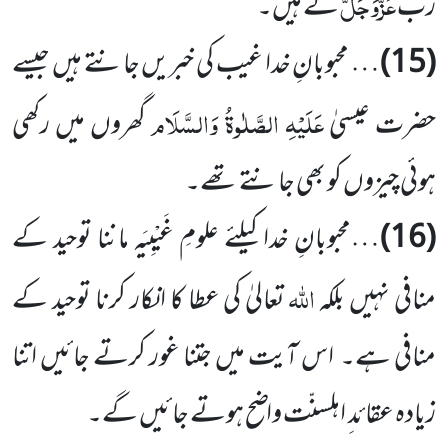
عَزَّوَجَلَّ
ربّ
کے ہیں۔
(15)
… محبوبانِ خدا غیب کی خبریں جانتے ہیں جیسے
عَلَیْہِ الصَّلٰوۃُ وَالسَّلَام
حضرت عیسیٰ
گھروں میں رکھی
ہوئی چیزوں کو بھی جانتے تھے۔
(16)
…محبوبانِ خدا کیلئے علومِ غَیْبِیَہ ماننا توحید کے
اللہ
منافی نہیں بلکہ
تعالیٰ کی عطا کا انکار کرنا توحید کے
منافی ہے۔ اس آیت میں جتنا غور کرتے جائیں اتنا
زیادہ عقائد ِ اہلسنّت واضح ہوتے جائیں گے۔