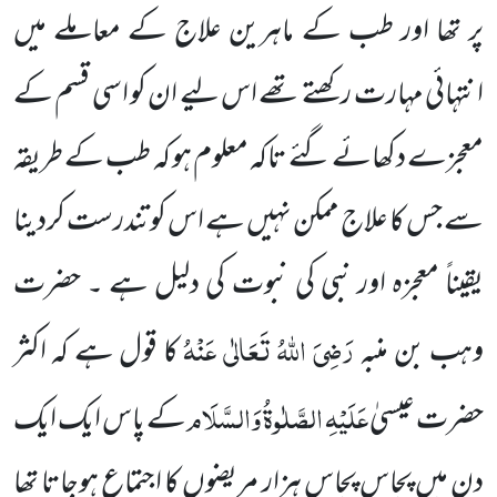
پر تھا اور طب کے ماہرین علاج کے معاملے میں
انتہائی مہارت رکھتے تھے اس لیے ان کو اسی قسم کے
معجزے دکھائے گئے تاکہ معلوم ہو کہ طب کے طریقہ
سے جس کا علاج ممکن نہیں ہے اس کو تندرست کردینا
یقیناً معجزہ اور نبی کی نبوت کی دلیل ہے ۔ حضرت
رَضِیَ اللہُ تَعَالٰی عَنْہُ
وہب بن منبہ
کا قول ہے کہ اکثر
عَلَیْہِ الصَّلٰوۃُ وَالسَّلَام
حضرت عیسیٰ
کے پاس ایک ایک
دن میں پچاس پچاس ہزار مریضوں کا اجتماع ہوجاتا تھا