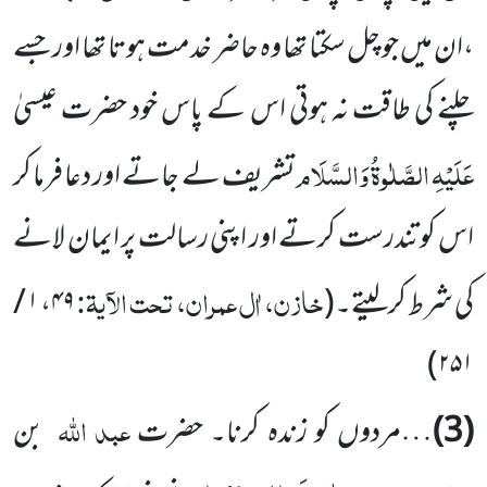
،ان میں جو چل سکتا تھا وہ حاضر خدمت ہوتا تھا اور جسے
چلنے کی طاقت نہ ہوتی اس کے پاس خود حضرت عیسیٰ
عَلَیْہِ الصَّلٰوۃُ وَالسَّلَام
تشریف لے جاتے اور دعا فرما کر
اس کو تندرست کرتے اور اپنی رسالت پر ایمان لانے
خازن، اٰل عمران، تحت الآیۃ:
کی شرط کرلیتے۔
(
۴۹، ۱ /
۲۵۱)
عبد اللہ
(3)
…مردوں کو زندہ کرنا۔ حضرت
بن