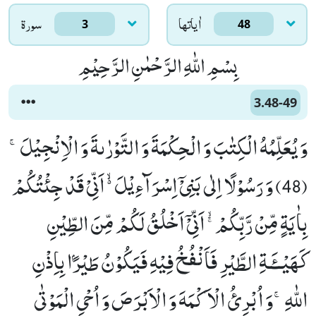
اٰياتها
سورۃ
3
48
بِسْمِ اللّٰهِ الرَّحْمٰنِ الرَّحِیْمِ
3.48-49
وَ یُعَلِّمُهُ الْكِتٰبَ وَ الْحِكْمَةَ وَ التَّوْرٰىةَ وَ الْاِنْجِیْلَۚ
(48) وَ رَسُوْلًا اِلٰى بَنِیْۤ اِسْرَآءِیْلَ ﳔ اَنِّیْ قَدْ جِئْتُكُمْ
بِاٰیَةٍ مِّنْ رَّبِّكُمْ ﳐ اَنِّیْۤ اَخْلُقُ لَكُمْ مِّنَ الطِّیْنِ
كَهَیْــٴَـةِ الطَّیْرِ فَاَنْفُخُ فِیْهِ فَیَكُوْنُ طَیْرًۢا بِاِذْنِ
اللّٰهِۚ-وَ اُبْرِئُ الْاَ كْمَهَ وَ الْاَبْرَصَ وَ اُحْیِ الْمَوْتٰى