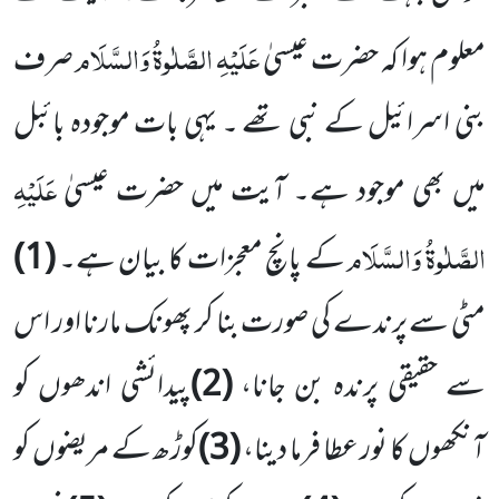
عَلَیْہِ الصَّلٰوۃُ وَالسَّلَام
معلوم ہوا کہ حضرت عیسیٰ
صرف
بنی اسرائیل کے نبی تھے ۔ یہی بات موجودہ بائبل
عَلَیْہِ
میں بھی موجود ہے۔ آیت میں حضرت عیسیٰ
الصَّلٰوۃُ وَالسَّلَام
کے پانچ معجزات کا بیان ہے۔
(1)
مٹی سے پرندے کی صورت بنا کر پھونک مارنا اور اس
سے حقیقی پرندہ بن جانا،
(2)
پیدائشی اندھوں کو
آنکھوں کا نور عطا فرما دینا،
(3)
کوڑھ کے مریضوں کو