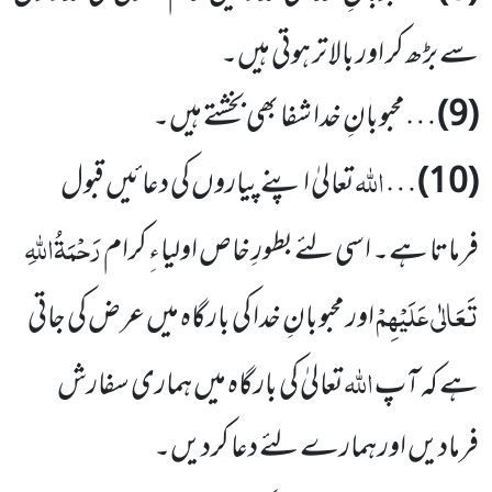
سے بڑھ کر اور بالا تر ہوتی ہیں۔
(9)
…محبوبانِ خدا شفا بھی بخشتے ہیں۔
اللہ
(10)
…
تعالیٰ اپنے پیاروں کی دعائیں قبول
رَحْمَۃُاللہِ
فرماتا ہے۔ اسی لئے بطورِ خاص اولیاءِ کرام
تَعَالٰی عَلَیْہِمْ
اور محبوبانِ خدا کی بارگاہ میں عرض کی جاتی
اللہ
ہے کہ آپ
تعالیٰ کی بارگاہ میں ہماری سفارش
فرمادیں اور ہمارے لئے دعا کردیں۔