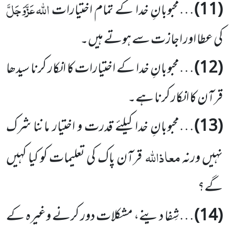
اللہ
عَزَّوَجَلَّ
(11)
…محبوبانِ خدا کے تمام اختیارات
کی عطا اور اجازت سے ہوتے ہیں۔
(12)
…محبوبانِ خدا کے اختیارات کا انکار کرنا سیدھا
قرآن کا انکار کرنا ہے۔
(13)
…محبوبانِ خدا کیلئے قدرت و اختیار ماننا شرک
معاذاللہ
نہیں ورنہ
قرآن پاک کی تعلیمات کو کیا کہیں
گے؟
(14)
…شِفا دینے، مشکلات دور کرنے وغیرہ کے