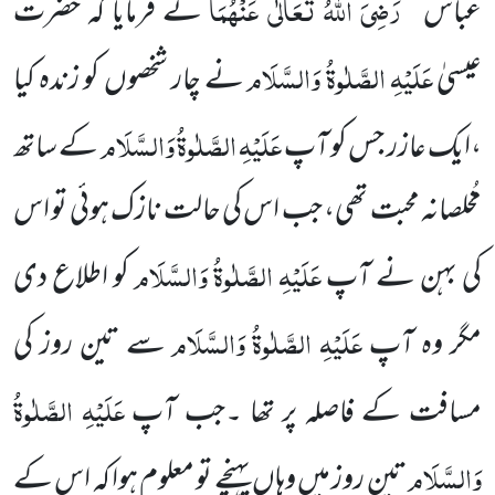
رَضِیَ اللہُ تَعَالٰی عَنْہُمَا
عباس
نے فرمایا کہ حضرت
عَلَیْہِ الصَّلٰوۃُ وَالسَّلَام
عیسیٰ
نے چار شخصوں کو زندہ کیا
عَلَیْہِ الصَّلٰوۃُ وَالسَّلَام
،ایک عازر جس کو آپ
کے ساتھ
مُخلصانہ محبت تھی، جب اس کی حالت نازک ہوئی تو اس
عَلَیْہِ الصَّلٰوۃُ وَالسَّلَام
کی بہن نے آپ
کو اطلاع دی
عَلَیْہِ الصَّلٰوۃُ وَالسَّلَام
مگر وہ آپ
سے تین روز کی
عَلَیْہِ الصَّلٰوۃُ
مسافت کے فاصلہ پر تھا ۔جب آپ
وَالسَّلَام
تین روز میں وہاں پہنچے تو معلوم ہوا کہ اس کے