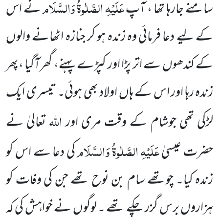
عَلَیْہِ الصَّلٰوۃُ وَالسَّلَام
سامنے جارہا تھا ، آپ
نے اس
کے لیے دعا فرمائی وہ زندہ ہو کر جنازہ اٹھانے والوں
کے کندھوں سے اتر پڑا اور کپڑے پہنے، گھرآگیا ،پھر
زندہ رہا اور اس کے ہاں اولاد بھی ہوئی۔ تیسری ایک
اللہ
لڑکی تھی جوشام کے وقت مری اور
تعالیٰ نے
عَلَیْہِ الصَّلٰوۃُ وَالسَّلَام
حضرت عیسیٰ
کی دعا سے اس کو
زندہ کیا۔ چوتھے سام بن نوح تھے جن کی وفات کو
ہزاروں برس گزر چکے تھے ۔ لوگوں نے خواہش کی کہ