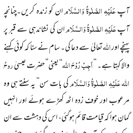
عَلَیْہِ الصَّلٰوۃُ وَالسَّلَام
آپ
ان کو زندہ کریں۔چنانچہ
عَلَیْہِ الصَّلٰوۃُ وَالسَّلَام
آپ
ان کی نشاندہی سے قبر پر
اللہ
پہنچے اور
تعالیٰ سے دعا کی۔ سام نے سنا کہ کوئی کہنے
اَجِبْ رُوْحَ اللہ
روحُ
والا کہتا ہے۔ ’’
‘‘ یعنی’’ حضرت عیسیٰ
اللہ
عَلَیْہِ الصَّلٰوۃُ وَالسَّلَام
کی بات سن‘‘ یہ سنتے ہی وہ
مرعوب اور خوف زدہ اٹھ کھڑے ہوئے اور انہیں
گمان ہوا کہ قیامت قائم ہوگئی، اس کی دہشت سے ان