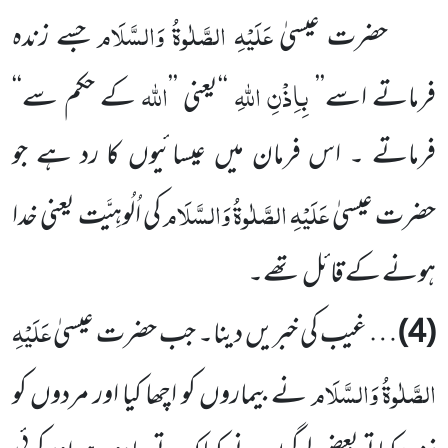
عَلَیْہِ الصَّلٰوۃُ وَالسَّلَام
حضرت عیسیٰ
جسے زندہ
بِاِذْنِ اللہِ
اللہ
فرماتے اسے’’
‘‘یعنی ’’
کے حکم سے‘‘
فرماتے ۔ اس فرمان میں عیسائیوں کا رد ہے جو
عَلَیْہِ الصَّلٰوۃُ وَالسَّلَام
حضرت عیسیٰ
کی اُلُوہِیَّت یعنی خدا
ہونے کے قائل تھے۔
عَلَیْہِ
(4)
… غیب کی خبریں دینا۔ جب حضرت عیسیٰ
الصَّلٰوۃُ وَالسَّلَام
نے بیماروں کو اچھا کیا اور مردوں کو