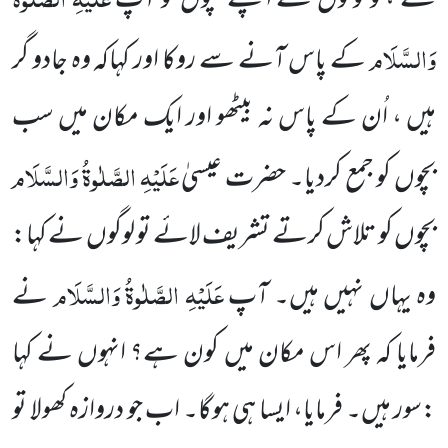
نے ،تو لوگوں نے اپنے بچوں کو آپ
وَالسَّلَام
کے پاس آنے سے روکا اور کہاکہ وہ جادو گر
ہیں ، اُن کے پاس نہ بیٹھو اور ایک مکان میں سب
عَلَیْہِ الصَّلٰوۃُ وَالسَّلَام
بچوں کو جمع کردیا۔ حضرت عیسیٰ
بچوں کو تلاش کرتے تشریف لائے تو لوگوں نے کہا:
عَلَیْہِ الصَّلٰوۃُ وَالسَّلَام
وہ یہاں نہیں ہیں۔ آپ
نے
فرمایا کہ پھر اس مکان میں کون ہے؟ انہوں نے کہا
:سور ہیں۔ فرمایا، ایسا ہی ہوگا۔ اب جو دروازہ کھولا تو