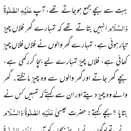
عَلَیْہِ الصَّلٰوۃُ
بہت سے بچے جمع ہوجاتے تھے، آپ
وَالسَّلَام
انہیں بتاتے تھے کہ تمہارے گھر فلاں چیز
تیار ہوئی ہے، تمہارے گھر والوں نے فلاں فلاں چیز
کھائی ہے، فلاں چیز تمہارے لیے بچا کررکھی ہے،
بچے گھر جاتے اورگھر والوں سے وہ چیز مانگتے۔ گھر
والے وہ چیز دیتے اور ان سے کہتے کہ تمہیں کس نے
عَلَیْہِ الصَّلٰوۃُ وَالسَّلَام
بتایا ؟بچے کہتے: حضرت عیسیٰ
عَلَیْہِ الصَّلٰوۃُ