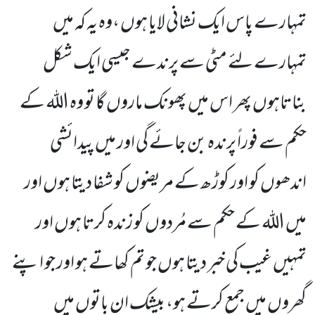
تمہارے پاس ایک نشانی لایا ہوں ،وہ یہ کہ میں
تمہارے لئے مٹی سے پرندے جیسی ایک شکل
بناتاہوں پھر اس میں پھونک ماروں گا تو وہ اللہ کے
حکم سے فوراً پرندہ بن جائے گی اور میں پیدائشی
اندھوں کو اور کوڑھ کے مریضوں کو شفا دیتا ہوں اور
میں اللہ کے حکم سے مُردوں کو زندہ کرتا ہوں اور
تمہیں غیب کی خبر دیتا ہوں جو تم کھاتے ہو اور جو اپنے
گھروں میں جمع کرتے ہو، بیشک ان باتوں میں