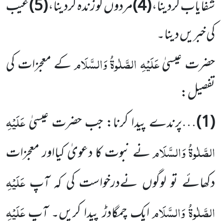
شفایاب کردینا،
(4)
مردوں کو زندہ کردینا،
(5)
غیب
کی خبریں دینا۔
عَلَیْہِ الصَّلٰوۃُ وَالسَّلَام
حضرت عیسیٰ
کے معجزات کی
تفصیل:
عَلَیْہِ
(1)
…پرندے پیدا کرنا: جب حضرت عیسیٰ
الصَّلٰوۃُ وَالسَّلَام
نے نبوت کا دعویٰ کیااور معجزات
عَلَیْہِ
دکھائے تو لوگوں نےدرخواست کی کہ آپ
الصَّلٰوۃُ وَالسَّلَام
عَلَیْہِ
ایک چمگادڑ پیدا کریں۔ آپ