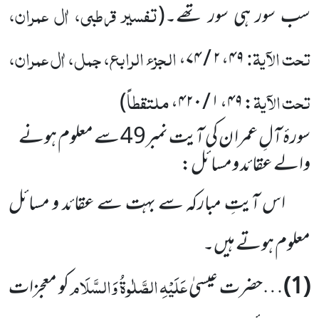
تفسیر قرطبی، اٰل عمران،
سب سور ہی سور تھے۔
(
تحت الآیۃ:
الجزء الرابع، جمل، اٰل عمران،
۴۹، ۲ / ۷۴،
تحت الآیۃ
ملتقطاً
)
: ۴۹، ۱ / ۴۲۰،
سورۂ آلِ عمرا ن کی آیت نمبر
49 سے معلوم ہونے
والے عقائد ومسائل:
اس آیتِ مبارکہ سے بہت سے عقائد و مسائل
معلوم ہوتے ہیں۔
عَلَیْہِ الصَّلٰوۃُ وَالسَّلَام
(1)
…حضرت عیسیٰ
کو معجزات