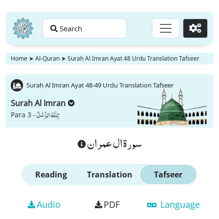
Search
Go
Home
➤
Al-Quran
➤
Surah Al Imran Ayat 48 Urdu Translation Tafseer
Surah Al Imran Ayat 48-49 Urdu Translation Tafseer
Surah Al Imran
تِلْكَ الرُّسُلُ
Para 3 -
سورة ال عمران
Reading
Translation
Tafseer
Audio
PDF
Language