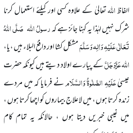
اللہ
الفاظ
تعالیٰ کے علاوہ کسی اور کیلئے استعمال کرنا
رسولُ اللہ
صَلَّی اللہُ
شرک نہیں لہٰذا یہ کہنا جائز ہے کہ
تَعَالٰی عَلَیْہِ وَاٰلِہ وَسَلَّمَ
مشکل کشا اور دافعُ البلاء ہیں ،یا،
اللہ
عَزَّوَجَلَّ
کے پیارے اولاد دیتے ہیں کیونکہ حضرت
عَلَیْہِ الصَّلٰوۃُ وَالسَّلَام
عیسیٰ
نے فرمایا کہ میں مردے
زندہ کرتا ہوں ، میں لاعلاج بیماروں کو اچھا کرتا ہوں ،
میں غیبی خبریں دیتا ہوں ، حالانکہ یہ تمام کام