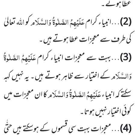
عطا ہوئے۔
عَلَیْہِمُ الصَّلٰوۃُ وَالسَّلَام
اللہ
(2)
…انبیاء کرام
کو
تعالیٰ
کی طرف سے معجزات عطا ہوتے ہیں۔
عَلَیْہِمُ الصَّلٰوۃُ
(3)
…بہت سے معجزات انبیاء کرام
وَالسَّلَام
کے اختیار سے ظاہر ہوتے ہیں۔ یہ نہیں کہہ
عَلَیْہِمُ الصَّلٰوۃُ وَالسَّلَام
سکتے کہ انبیاء
کا ان معجزات میں
کوئی اختیار نہیں ہوتا۔
(4)
…معجزات بہت سی قسموں کے ہوسکتے ہیں حتّٰی