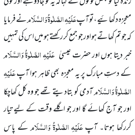
زندہ کیا تو بعض لوگوں نے کہا کہ یہ تو جادو ہے اور کوئی
عَلَیْہِ الصَّلٰوۃُ وَالسَّلَام
معجزہ دکھائیے ،تو آپ
نے فرمایا
کہ جو تم کھاتے ہو اور جو جمع کر رکھتے ہو میں اس کی تمہیں
عَلَیْہِ الصَّلٰوۃُ وَالسَّلَام
خبر دیتا ہوں اور حضرت عیسیٰ
عَلَیْہِ
کے دستِ مبارک پر یہ معجزہ بھی ظاہر ہوا آپ
الصَّلٰوۃُ وَالسَّلَام
آدمی کو بتادیتے تھے جو وہ کل کھاچکا
اور جو آج کھائے گا اور جو اگلے وقت کے لیے تیار
عَلَیْہِ الصَّلٰوۃُ وَالسَّلَام
کررکھا ہوتا۔ آپ
کے پاس