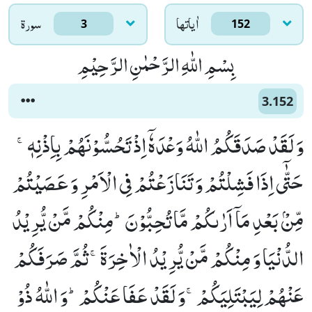
اٰياتها
سورۃ
3
152
بِسْمِ اللّٰهِ الرَّحْمٰنِ الرَّحِیْمِ
3.152
وَ لَقَدْ صَدَقَكُمُ اللّٰهُ وَعْدَهٗۤ اِذْ تَحُسُّوْنَهُمْ بِاِذْنِهٖۚ-
حَتّٰۤى اِذَا فَشِلْتُمْ وَ تَنَازَعْتُمْ فِی الْاَمْرِ وَ عَصَیْتُمْ
مِّنْۢ بَعْدِ مَاۤ اَرٰىكُمْ مَّا تُحِبُّوْنَؕ-مِنْكُمْ مَّنْ یُّرِیْدُ
الدُّنْیَا وَ مِنْكُمْ مَّنْ یُّرِیْدُ الْاٰخِرَةَۚ-ثُمَّ صَرَفَكُمْ
عَنْهُمْ لِیَبْتَلِیَكُمْۚ-وَ لَقَدْ عَفَا عَنْكُمْؕ-وَ اللّٰهُ ذُوْ