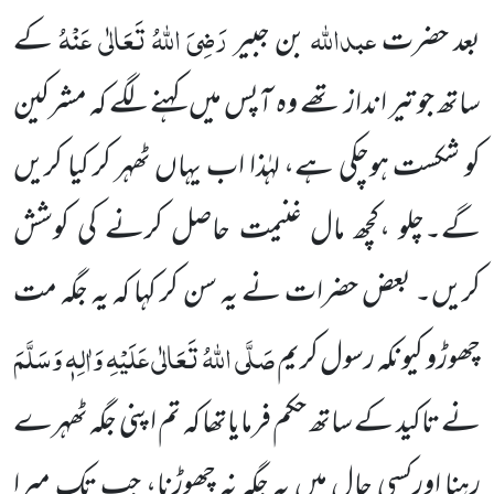
عبداللہ
رَضِیَ اللہُ تَعَالٰی عَنْہُ
بعد حضرت
بن جبیر
کے
ساتھ جو تیر انداز تھے وہ آپس میں کہنے لگے کہ مشرکین
کو شکست ہوچکی ہے، لہٰذا اب یہاں ٹھہر کر کیا کریں
گے۔چلو ،کچھ مال غنیمت حاصل کرنے کی کوشش
کریں۔ بعض حضرات نے یہ سن کر کہا کہ یہ جگہ مت
صَلَّی اللہُ تَعَالٰی عَلَیْہِ وَاٰلِہٖ وَسَلَّمَ
چھوڑو کیونکہ رسول کریم
نے تاکید کے ساتھ حکم فرمایاتھا کہ تم اپنی جگہ ٹھہرے
رہنا اورکسی حال میں یہ جگہ نہ چھوڑنا، جب تک میرا