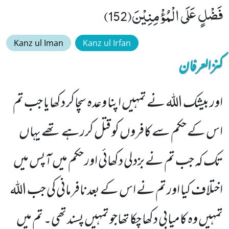
فَضْلٍ عَلَى الْمُؤْمِنِیْنَ(152)
Kanz ul Iman
Kanz ul Irfan
کنزالعرفان
اور بیشک اللہ نے تمہیں اپنا وعدہ سچاکر دکھایا جب تم
اس کے حکم سے کافروں کو قتل کررہے تھے یہاں
تک کہ جب تم نے بزدلی دکھائی اور حکم میں آپس میں
اختلاف کیا اور تم نے اس کے بعدنافرمانی کی جب اللہ
تمہیں وہ کامیابی دکھا چکا تھاجو تمہیں پسند تھی۔ تم میں