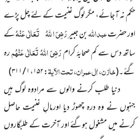
حکم نہ آجائے، مگر لوگ غنیمت کے لئے چل پڑے
عبداللہ
رَضِیَ ا للہُ
تَعَالٰی عَنْہُ
اور حضرت
بن جبیر
کے
رَضِیَ اللہُ تَعَالٰی عَنْہُم
ساتھ دس سے کم صحابۂ کرام
رہ
خازن، اٰل عمران، تحت الآیۃ
گئے
۔
(
:
۱۵۲
،
۱ / ۳۱۱)
دنیا طلب کرنے والوں سے مرادوہ لوگ ہیں
جنہوں نے وہ درہ چھوڑ دیا اورمالِ غنیمت حاصل
کرنے میں مشغول ہوگئے اور آخرت کے طلبگاروں