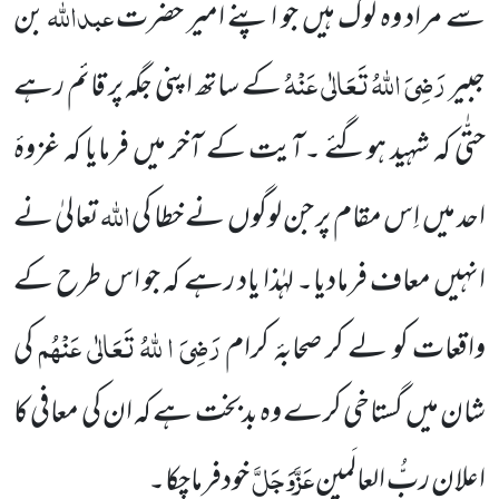
عبداللہ
سے مراد وہ لوگ ہیں جو اپنے امیر حضرت
بن
رَضِیَ اللہُ تَعَالٰی عَنْہُ
جبیر
کے ساتھ اپنی جگہ پر قائم رہے
حتّٰی کہ شہید ہوگئے ۔آیت کے آخر میں فرمایا کہ غزوۂ
اللہ
احد میں اِس مقام پر جن لوگوں نے خطا کی
تعالیٰ نے
انہیں معاف فرمادیا۔ لہٰذا یاد رہے کہ جو اس طرح کے
رَضِیَ ا للہُ تَعَالٰی عَنْہُم
واقعات کو لے کر صحابۂ کرام
کی
شان میں گستاخی کرے وہ بدبخت ہے کہ ان کی معافی کا
عَزَّوَجَلَّ
اعلان ربُّ العالَمین
خودفرماچکا۔