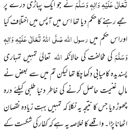
تَعَالٰی عَلَیْہِ وَاٰلِہٖ وَسَلَّمَ
نے جو ایک پہاڑی درے پر
جمے رہنے کا حکم دیا تھا اس میں آپس میں اختلاف کیا
رسول اللہ
صَلَّی اللہُ تَعَالٰی عَلَیْہِ وَاٰلِہٖ
اوراس حکم میں
وَسَلَّمَ
اللہ
کی مخالفت کی حالانکہ
تعالیٰ تمہیں تمہاری
پسندیدہ کامیابی دکھا چکا تھا لیکن تم میں سے بعض نے
مالِ غنیمت حاصل کرنے کی خاطر دنیا طلبی کیلئے درہ
چھوڑ دیا جس کا نتیجہ یہ نکلا کہ تمہیں بہت زیادہ نقصان
اٹھانا پڑا۔ واقعے کا خلاصہ یہ ہے کہ کفار کی شکست کے