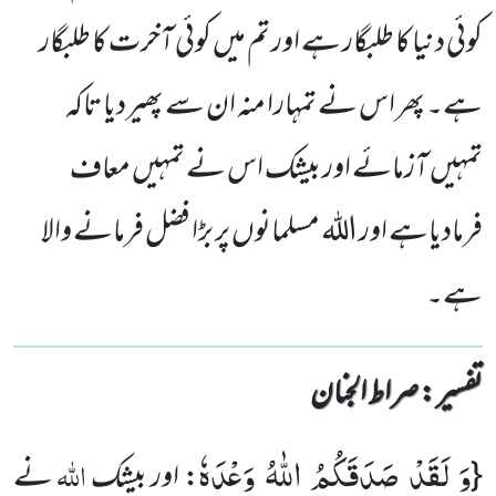
کوئی دنیا کا طلبگار ہے اور تم میں کوئی آخرت کا طلبگار
ہے۔ پھر اس نے تمہارا منہ ان سے پھیردیا تاکہ
تمہیں آزمائے اور بیشک اس نے تمہیں معاف
فرمادیاہے اور اللہ مسلمانوں پر بڑا فضل فرمانے والا
ہے۔
تفسیر : ‎صراط الجنان
وَ لَقَدْ صَدَقَكُمُ اللّٰهُ وَعْدَهٗ
اللہ
{
: اور بیشک
نے