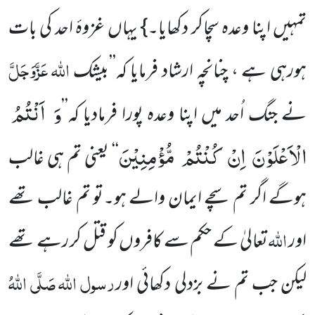
تمہیں اپنا وعدہ سچاکر دکھایا۔} یہاں غزوۂ احد کی بات
اللہ
عَزَّوَجَلَّ
ہورہی ہے ، چنانچہ ارشاد فرمایا کہ’’بیشک
وَ اَنْتُمُ
نے جنگ اُحد میں اپنا وعدہ پورا فرمادیا کہ
’’
الْاَعْلَوْنَ اِنْ كُنْتُمْ مُّؤْمِنِیْنَ
‘‘
یعنی تم ہی غالب
ہوگے اگر تم سچے ایمان والے ہو۔تو تم غالب تھے
اللہ
اور
تعالیٰ کے حکم سے کافروں کو قتل کر رہے تھے
رسول اللہ
صَلَّی اللہُ
لیکن جب تم نے بزدلی دکھائی اور