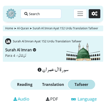
Search
Go
Home
➤
Al-Quran
➤
Surah Al Imran Ayat 152 Urdu Translation Tafseer
Surah Al Imran Ayat 152 Urdu Translation Tafseer
Surah Al Imran
لَنْ تَنَالُوا
Para 4 -
سورة ال عمران
Reading
Translation
Tafseer
Audio
PDF
Language