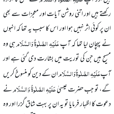
رکھتے ہیں اور اتنی روشن آیات اور معجزات سے بھی
ان پر کوئی اثر نہیں ہوا اور اس کا سبب یہ تھا کہ انہوں
عَلَیْہِ الصَّلٰوۃُ وَالسَّلَام
نے پہچان لیا تھا کہ آپ
ہی وہ
مسیح ہیں جن کی توریت میں بشارت دی گئی ہے اور
عَلَیْہِ الصَّلٰوۃُ وَالسَّلَام
آپ
ان کے دین کو منسوخ کریں
عَلَیْہِ الصَّلٰوۃُ وَالسَّلَام
گے، تو جب حضرت عیسیٰ
نے
دعوت کا اظہار فرمایا تو یہ ان پر بہت شاق گزرا اور وہ