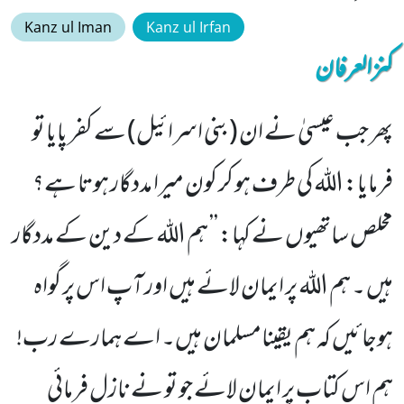
Kanz ul Iman
Kanz ul Irfan
کنزالعرفان
پھر جب عیسیٰ نے ان (بنی اسرائیل) سے کفر پایا تو
فرمایا: اللہ کی طرف ہو کر کون میرا مددگار ہوتا ہے؟
مخلص ساتھیوں نے کہا: ’’ ہم اللہ کے دین کے مددگار
ہیں ۔ ہم اللہ پر ایمان لائے ہیں اور آپ اس پر گواہ
ہوجائیں کہ ہم یقینامسلمان ہیں۔ اے ہمارے رب!
ہم اس کتاب پر ایمان لائے جو تو نے نازل فرمائی