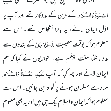
حواری وہ مخلصین ہیں جو حضرت عیسیٰ
الصَّلٰوۃُ وَالسَّلَام
کے دین کے مددگار تھے اور آپ پر
اوّل ایمان لائے، یہ بارہ اَشخاص تھے۔ اس سے
اللہ
عَزَّوَجَلَّ
معلوم ہوا کہ بوقت ِمصیبت
کے بندوں سے
مدد مانگنا سنت ِپیغمبر ہے۔ حواریوں نے کہا کہ ہم
عَلَیْہِ الصَّلٰوۃُ وَالسَّلَام
ایمان لائے اور پھر کہا کہ آپ
ہمارے مسلمان ہونے پر گواہ بن جائیں۔ اس سے
معلوم ہوا کہ ایمان و اسلام ایک ہی ہیں اور یہ بھی معلوم