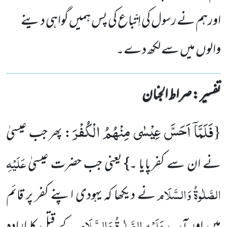
اورہم نے رسول کی اِتّباع کی پس ہمیں گواہی دینے
والوں میں سے لکھ دے۔
تفسیر : ‎صراط الجنان
فَلَمَّاۤ اَحَسَّ عِیْسٰى مِنْهُمُ الْكُفْرَ
{
: پھر جب عیسیٰ
عَلَیْہِ
نے ان سے کفرپایا ۔} یعنی جب حضرت عیسیٰ
الصَّلٰوۃُ وَالسَّلَام
نے دیکھا کہ یہودی اپنے کفر پر قائم
عَلَیْہِ الصَّلٰوۃُ وَالسَّلَام
ہیں اور آپ
کے قتل کا ارادہ