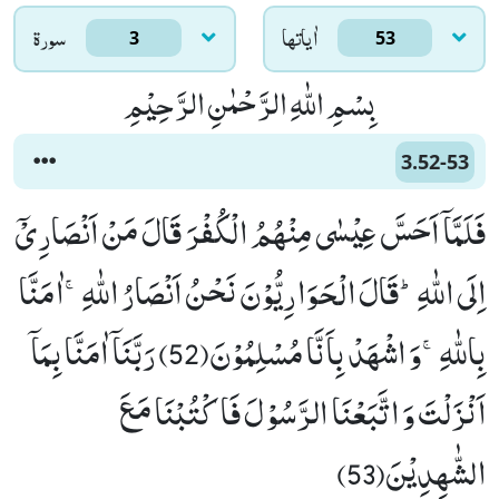
اٰياتها
سورۃ
3
53
بِسْمِ اللّٰهِ الرَّحْمٰنِ الرَّحِیْمِ
3.52-53
فَلَمَّاۤ اَحَسَّ عِیْسٰى مِنْهُمُ الْكُفْرَ قَالَ مَنْ اَنْصَارِیْۤ
اِلَى اللّٰهِؕ-قَالَ الْحَوَارِیُّوْنَ نَحْنُ اَنْصَارُ اللّٰهِۚ-اٰمَنَّا
بِاللّٰهِۚ-وَ اشْهَدْ بِاَنَّا مُسْلِمُوْنَ(52) رَبَّنَاۤ اٰمَنَّا بِمَاۤ
اَنْزَلْتَ وَ اتَّبَعْنَا الرَّسُوْلَ فَاكْتُبْنَا مَعَ
الشّٰهِدِیْنَ(53)