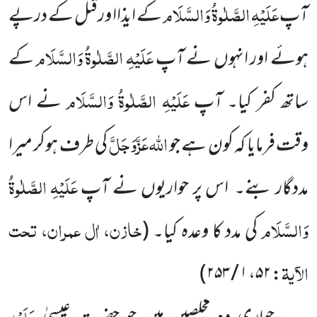
عَلَیْہِ الصَّلٰوۃُ وَالسَّلَام
آپ
کے ایذاا ورقتل کے درپے
عَلَیْہِ الصَّلٰوۃُ وَالسَّلَام
ہوئے اور انہوں نے آپ
کے
عَلَیْہِ الصَّلٰوۃُ وَالسَّلَام
ساتھ کفر کیا۔ آپ
نے اس
اللہ
عَزَّوَجَلَّ
وقت فرمایا کہ کون ہے جو
کی طرف ہوکر میرا
عَلَیْہِ الصَّلٰوۃُ
مددگار بنے۔ اس پر حواریوں نے آپ
وَالسَّلَام
خازن، اٰل عمران، تحت
کی مدد کا وعدہ کیا۔
(
الآیۃ
: ۵۲، ۱ / ۲۵۳)
عَلَیْہِ