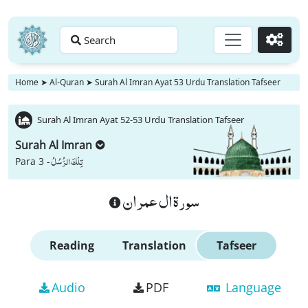
Search
Go
Home
➤
Al-Quran
➤
Surah Al Imran Ayat 53 Urdu Translation Tafseer
Surah Al Imran Ayat 52-53 Urdu Translation Tafseer
Surah Al Imran
تِلْكَ الرُّسُلُ
Para 3 -
سورة ال عمران
Reading
Translation
Tafseer
Audio
PDF
Language