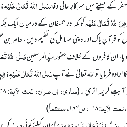
صَلَّی اللہُ تَعَالٰی عَلَیْہِ وَاٰ
صفر
کے مہینے میں سرکارِ عالی وقار
ضِیَ اللہُ تَعَالٰی عَنْہُم
کو مکہ اور عسفان کے
درمیان ایک جگہ 
گوں کو قرآنِ پاک اور دینی مسائل کی تعلیم دیں ، عامر
صَلَّی اللہُ تَعَالٰ
دیا، ان کافروں کے خلاف حضور سیدُ المرسلین
اللہ
صَلَّی اللہُ تَعَالٰی عَلَیْہِ وَاٰلِہٖ
ارادہ فرمایا تو
تعالیٰ نے آپ
صاوی، اٰل عمران، تحت الآیۃ:
ٓیتِ کریمہ اتری ۔
(
۱۲۸، ۱ / ۳۱۱-۳۱۲،
 تحت الآیۃ:
، ص
، ملتقطاً
)
۱۸۴
۱۲۸
صَلَّی اللہُ تَعَالٰی عَلَیْہِ وَاٰلِہٖ وَسَلَّمَ
 آپ
ان کیلئے کوئی دعا نہ کری