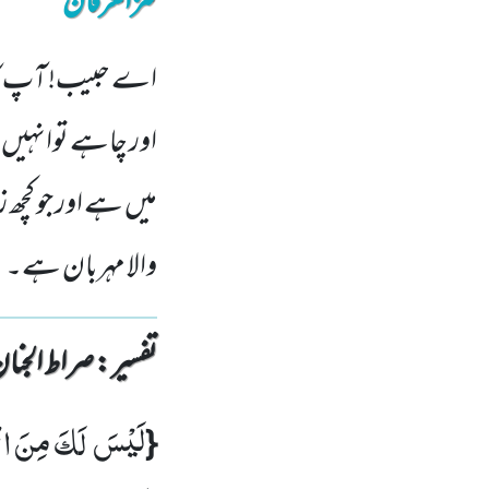
کنزالعرفان
اے حبیب! آپ کا ا
اور چاہے توانہیں ع
میں ہے اور جو کچھ
والا مہربان ہے۔
تفسیر : ‎صراط الجنان
لَیْسَ لَكَ مِنَ الْ
{