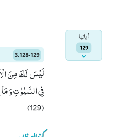
اٰياتها
129
3.128-129
فِی السَّمٰوٰتِ وَ مَا ف
(129)