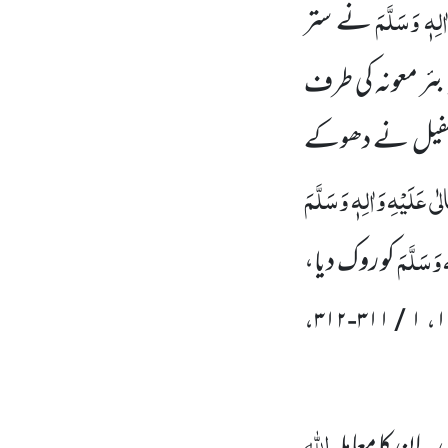
لِہٖ وَسَلَّمَ
نے ستر
بئر معونہ کی طرف
 بن طفیل نے دھوکے
ی عَلَیْہِ وَاٰلِہٖ وَسَلَّمَ
 وَسَلَّمَ
کو روک دیا،
اللہ
ں۔ ان کا معاملہ