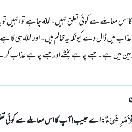
س معاملے سے کوئی تعلق نہیں ، اللہ چاہے تو انہیں توب
ذاب میں ڈال دے کیونکہ یہ ظالم ہیں۔ اور اللہ ہی کا ہے 
 زمین میں ہے۔ جسے چاہے بخشے اور جسے چاہے عذاب کرے ا
اَمْرِ شَیْءٌ
: اے حبیب! آپ کا اس معاملے سے کوئی تع