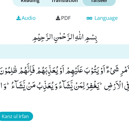
Reading
Translation
Tafseer
Audio
PDF
Language
بِسْمِ اللّٰهِ الرَّحْمٰنِ الرَّحِیْمِ
ِی الْاَرْضِؕ-یَغْفِرُ لِمَنْ یَّشَآءُ وَ یُعَذِّبُ مَنْ یَّشَآءُؕ-وَ اللّ
Kanz ul Irfan