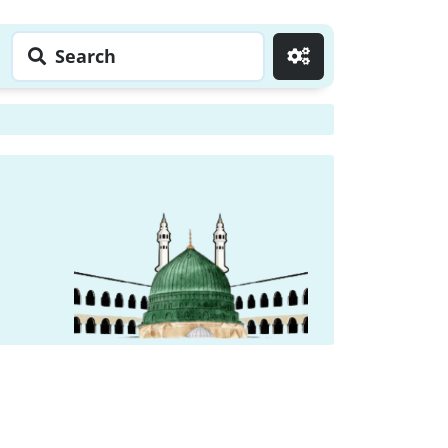
Search
Go