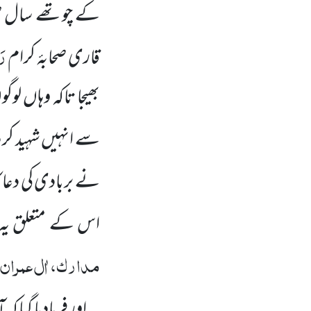
کے چوتھے سال 
رَ
قاری صحابۂ کرام
بھیجا تاکہ وہاں لو
سے انہیں شہید کر 
نے بربادی کی دعا کا 
اس کے متعلق یہ ا
مدارک، اٰل عمران،
اور فرمادیا گیا کہ