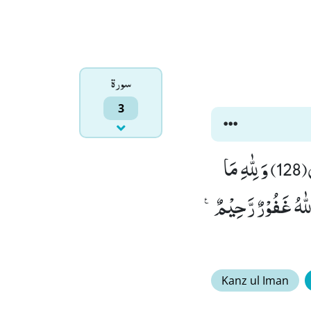
سورۃ
3
لَیْسَ لَكَ مِنَ الْاَمْرِ شَیْءٌ اَوْ یَتُوْبَ عَلَیْهِمْ اَوْ یُعَذِّبَهُمْ فَاِنَّهُمْ ظٰلِمُوْنَ(128) وَ لِلّٰهِ مَا
ٰهُ غَفُوْرٌ رَّحِیْمٌ۠
Kanz ul Iman