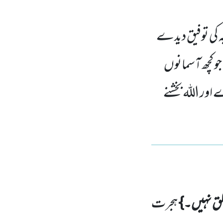
ہ کی توفیق دیدے
جو کچھ آسمانوں
ور اللہ بخشنے
لق نہیں۔}
ہجرت