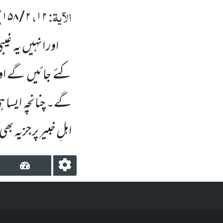
الآیۃ:
،
۱۵۸)
/
۲
۱۲
اور انہیں یہ غ
کئے جائیں گے اور ا
گے۔ چنانچہ ایسا ہ
اہلِ خبیر پر جزیہ ب