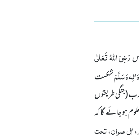
رَضِیَ اللہُ تَعَالٰی
س
َاٰلِہ وَسَلَّمَ
شکست
حَرب
(جنگی طریقوں
علوم ہوجائے گا کہ
، اٰل عمران، تحت