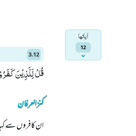
اٰياتها
12
3.12
قُلْ لِّلَّذِیْنَ كَفَرُو
کنزالعرفان
ان کافروں سے کہہ