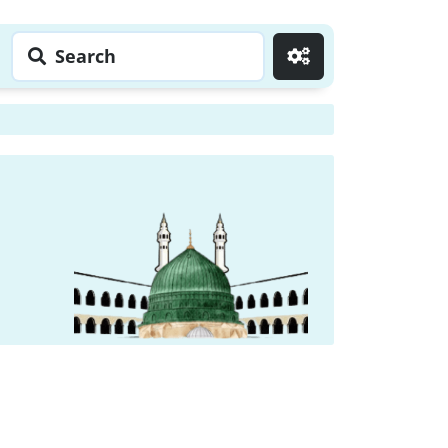
Search
Go