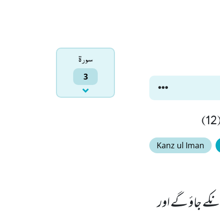
سورۃ
3
)
Kanz ul Iman
نکے جاؤ گے اور