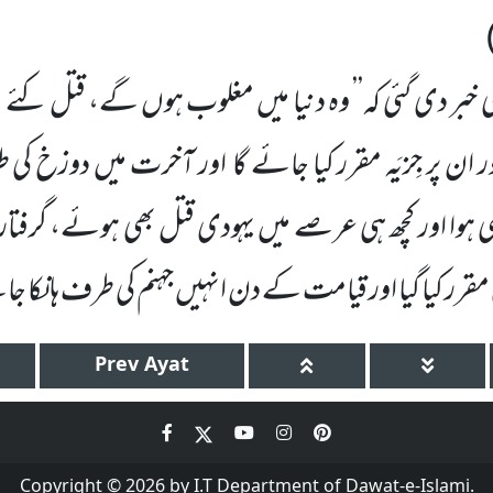
یبی خبر دی گئی کہ’’ وہ دنیا میں مغلوب ہوں گے، قتل کئے
ن پر جِزیَہ مقرر کیا جائے گا
اور آخرت میں دوزخ کی 
ی ہوا اور کچھ ہی عرصے میں یہودی قتل بھی ہوئے، گرفتار
ھی مقرر کیا گیا اور قیامت کے دن انہیں جہنم کی طرف ہانکا ج
Prev
Ayat
Copyright © 2026 by I.T Department of Dawat-e-Islami.