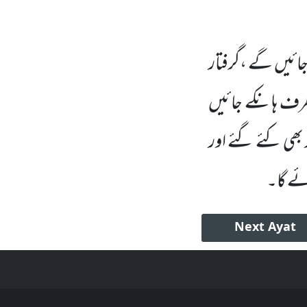
 جائیں گے ،گرفتار
طرف ہانکے جائیں
 بھی کئے گئے اور
ائے گا۔
Next
Ayat