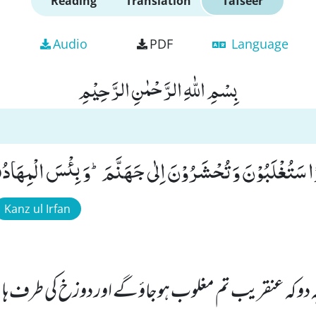
Reading
Translation
Tafseer
Audio
PDF
Language
بِسْمِ اللّٰهِ الرَّحْمٰنِ الرَّحِیْمِ
ْا سَتُغْلَبُوْنَ وَ تُحْشَرُوْنَ اِلٰى جَهَنَّمَؕ-وَ بِئْسَ الْمِهَادُ(12
Kanz ul Irfan
 دو کہ عنقریب تم مغلوب ہوجاؤگے اور دوزخ کی طرف ہا