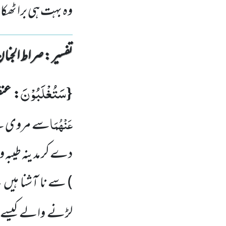
وہ بہت ہی برا ٹھک
تفسیر : ‎صراط الجنان
سَتُغْلَبُوْنَ
{
: عن
عَنْہُمَا
سے مروی ہے 
دے کر مدینہ طیبہ و
)
سے نا آشنا ہیں ،
لڑنے والے کیسے ہ