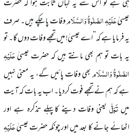
ہی ہے تو اس سے یہ کہاں ثابت ہوا کہ حضرت
عَلَیْہِ الصَّلٰوۃُ وَالسَّلَام
عیسیٰ
وفات پاچکے ہیں۔ صرف
یہ فرمایا ہے کہ’’اے عیسیٰ! میں تجھے وفات دوں گا۔ تو
عَلَیْہِ
یہ بات تو ہم بھی مانتے ہیں کہ حضرت عیسیٰ
الصَّلٰوۃُ وَالسَّلَام
بھی وفات پائیں گے، یہ معنی نہیں
ہے کہ ہم نے تجھے فوت کردیا۔ اب یہ بات کہ آیت
تَوَفّٰی
میں
یعنی وفات دینے کاپہلے تذکرہ ہے اور
عَلَیْہِ
اٹھائے جانے کا بعد میں اور چونکہ حضرت عیسیٰ