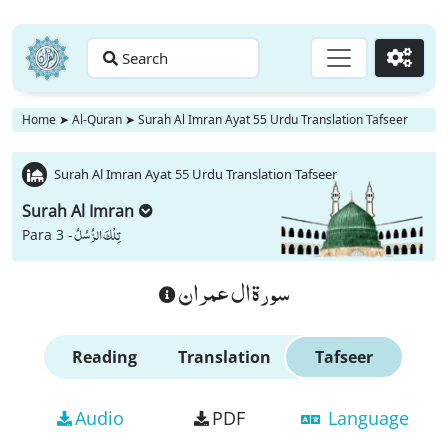
Search
Go
Home
➤
Al-Quran
➤
Surah Al Imran Ayat 55 Urdu Translation Tafseer
Surah Al Imran Ayat 55 Urdu Translation Tafseer
Surah Al Imran
تِلْكَ الرُّسُلُ
Para 3 -
سورة ال عمران
Reading
Translation
Tafseer
Audio
PDF
Language