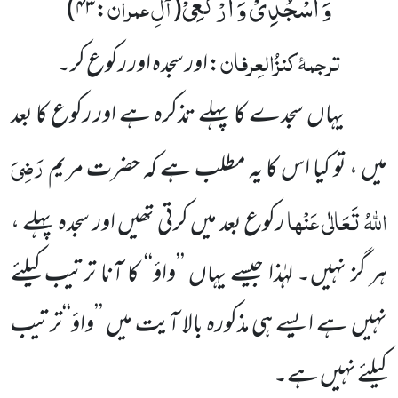
وَ اسْجُدِیْ وَ ارْكَعِیْ
آلِ عمران
:۴۳)
(
ترجمۂ
کنزُالعِرفان
:اور سجدہ اور رکوع کر۔
یہاں سجدے کا پہلے تذکرہ ہے اور رکوع کا بعد
رَضِیَ
میں ، تو کیا اس کا یہ مطلب ہے کہ حضرت مریم
اللہُ تَعَالٰی عَنْہا
رکوع بعد میں کرتی تھیں اور سجدہ پہلے ،
ہر گز نہیں۔ لہٰذا جیسے یہاں ’’واؤ‘‘ کا آنا ترتیب کیلئے
نہیں ہے ایسے ہی مذکورہ بالا آیت میں ’’واؤ‘‘ترتیب
کیلئے نہیں ہے۔