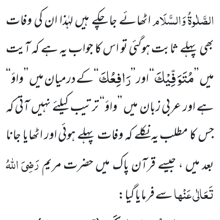
الصَّلٰوۃُ وَالسَّلَام
اٹھائے جاچکے ہیں لہٰذا ان کی وفات
بھی پہلے ثابت ہوگئی تو اس کا جواب یہ ہے کہ آیت
مُتَوَفِّیْكَ
رَافِعُكَ
میں ’’
‘‘ اور ’’
‘‘کے درمیان میں ’’واؤ‘‘
ہے اور عربی زبان میں ’’واؤ‘‘ ترتیب کیلئے نہیں آتی کہ
جس کا مطلب یہ نکلے کہ وفات پہلے ہوئی اور اٹھایا جانا
رَضِیَ اللہُ
بعد میں ، جیسے قرآن پاک میں حضرت مریم
تَعَالٰی عَنْہا
سے فرمایا گیا: