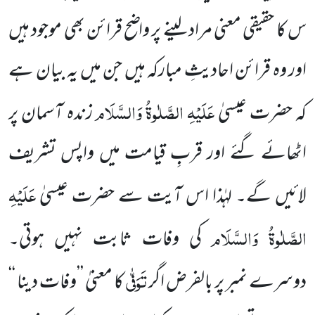
س کا حقیقی معنی مراد لینے پر واضح قرائن بھی موجود ہیں
اور وہ قرائن احادیثِ مبارکہ ہیں جن میں یہ بیان ہے
عَلَیْہِ الصَّلٰوۃُ وَالسَّلَام
کہ حضرت عیسیٰ
زندہ آسمان پر
اٹھائے گئے اور قربِ قیامت میں واپس تشریف
عَلَیْہِ
لائیں گے۔ لہٰذا اس آیت سے حضرت عیسیٰ
الصَّلٰوۃُ وَالسَّلَام
کی وفات ثابت نہیں ہوتی۔
تَوَفّٰی
دوسرے نمبر پر بالفرض اگر
کا معنیٰ ’’وفات دینا ‘‘