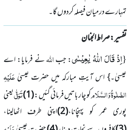
تمہارے درمیان فیصلہ کردوں گا۔
تفسیر : ‎صراط الجنان
اِذْ قَالَ اللّٰهُ یٰعِیْسٰى
{
اللہ
: جب
نے فرمایا: اے
عَلَیْہِ
عیسیٰ۔} اس آیتِ مبارکہ میں حضرت عیسیٰ
الصَّلٰوۃُ وَالسَّلَام
تَوَفّٰی
کو چار باتیں فرمائی گئیں :
(1)
یعنی
پوری عمر کو پہنچانا،
(2)
اپنی طرف اٹھالینا،
عَلَیْہِ
(3)
کافروں سے نجات دینا،
(4)
حضرت عیسیٰ