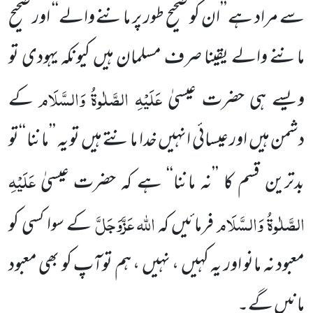
سے مراد ہے ’’ان کو صحیح طور پر ماننے والے‘‘ اور صحیح
ماننے والے یقینا صرف مسلمان ہیں کیونکہ یہودی تو
عَلَیْہِ الصَّلٰوۃُ وَالسَّلَام
ویسے ہی حضرت عیسیٰ
کے
دشمن ہیں اور عیسائی انہیں خدا مانتے ہیں تو یہ ’’ماننا ‘‘تو
عَلَیْہِ
بدترین قسم کا ’’نہ ماننا‘‘ ہے کہ حضرت عیسیٰ
الصَّلٰوۃُ وَالسَّلَام
اللہ
عَزَّوَجَلَّ
فرمائیں کہ
کے سوا کسی کو
معبود نہ مانو اور یہ کہیں ، نہیں ، ہم توآپ کو بھی معبود
مانیں گے۔