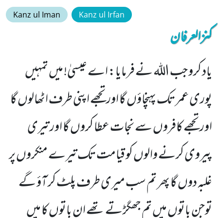
Kanz ul Iman
Kanz ul Irfan
کنزالعرفان
یاد کرو جب اللہ نے فرمایا: اے عیسیٰ! میں تمہیں
پوری عمر تک پہنچاؤں گا اور تجھے اپنی طرف اٹھالوں گا
اور تجھے کافروں سے نجات عطا کروں گا اور تیری
پیروی کرنے والوں کو قیامت تک تیرے منکروں پر
غلبہ دوں گا پھر تم سب میری طرف پلٹ کر آؤ گے
توجن باتوں میں تم جھگڑتے تھے ان باتوں کا میں