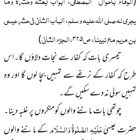
الوفاء باحوال
المصطفٰی، ابواب بعثہ وحشرہ وما
(
یجری لہ
صلی اللہ علیہ وسلم
، الباب الثانی فی حشر عیسی
بن مریم مع نبینا، ص
،الجزء الثانی
)
۳۲۵
تیسری بات کہ کفار سے نجات دلاؤں گا۔اس
طرح کہ کفار کے نرغے سے تمہیں بچا لوں گا اور وہ
تمہیں سولی نہ دے سکیں گے۔
چوتھی بات ماننے والوں کومنکروں پر غلبہ دینا۔
عَلَیْہِ الصَّلٰوۃُ وَالسَّلَام
حضرت عیسیٰ
کے ماننے والوں