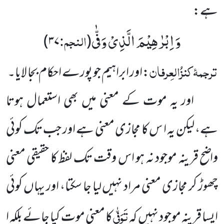
ہے:
وَ اِبْرٰهِیْمَ الَّذِیْ وَفّٰی
النجم:
۳۷)
(
ترجمۂ
کنزُالعِرفان
:اور ابراہیم جو پورے احکام بجا لایا۔
اور یہ موت کے معنی میں بھی استعمال ہوتا
ہے، لیکن یہ ا س کا مجازی معنی ہے اور جب تک کوئی
واضح قرینہ موجود نہ ہو اس وقت تک لفظ کا حقیقی معنی
چھوڑ کر مجازی معنی مراد نہیں لیا جا سکتا، اور یہاں کوئی
تَوَفّٰی
ایسا قرینہ موجود نہیں کہ
کا معنی موت کیا جائے بلکہ ا