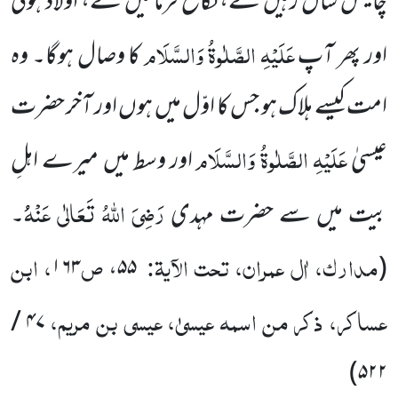
چالیس سال رہیں گے، نکاح فرمائیں گے، اولاد ہوگی
عَلَیْہِ الصَّلٰوۃُ وَالسَّلَام
اور پھر آپ
کا وصال ہوگا۔ وہ
امت کیسے ہلاک ہو جس کا اوّل میں ہوں اور آخر حضرت
عَلَیْہِ الصَّلٰوۃُ وَالسَّلَام
عیسیٰ
اور وسط میں میرے اہلِ
رَضِیَ اللہُ تَعَالٰی عَنْہُُ
بیت میں سے حضرت مہدی
۔
مدارک، اٰل عمران، تحت الآیۃ:
ص
، ابن
۱۶۳
۵۵،
(
عساکر، ذکر من اسمہ عیسیٰ، عیسی بن مریم،
۴۷ /
۵۲۲)