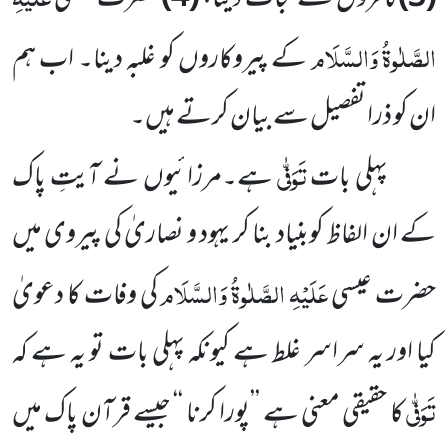
الصَّلٰوۃُ وَالسَّلَام
کے پیروکاروں کو غلبہ دینا۔ اب ہم
ان کو ذرا تفصیل سے بیان کرتے ہیں۔
تَوَفّٰی
پہلی بات
ہے۔مرزائیوں نے آیتِ پاک
کے ان الفاظ کوبنیاد بنا کر یہود و نصاریٰ کی پیروی میں
عَلَیْہِ الصَّلٰوۃُ وَالسَّلَام
حضرت عیسی
کی وفات کا دعویٰ
کیا اور یہ سراسر غلط ہے کیونکہ پہلی بات تو یہ ہے کہ
تَوَفّٰی
کا حقیقی معنی ہے ’’پورا کرنا ‘‘ جیسے قرآن پاک میں