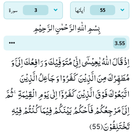
اٰياتها
سورۃ
3
55
بِسْمِ اللّٰهِ الرَّحْمٰنِ الرَّحِیْمِ
3.55
اِذْ قَالَ اللّٰهُ یٰعِیْسٰۤى اِنِّیْ مُتَوَفِّیْكَ وَ رَافِعُكَ اِلَیَّ وَ
مُطَهِّرُكَ مِنَ الَّذِیْنَ كَفَرُوْا وَ جَاعِلُ الَّذِیْنَ
اتَّبَعُوْكَ فَوْقَ الَّذِیْنَ كَفَرُوْۤا اِلٰى یَوْمِ الْقِیٰمَةِۚ-ثُمَّ
اِلَیَّ مَرْجِعُكُمْ فَاَحْكُمُ بَیْنَكُمْ فِیْمَا كُنْتُمْ فِیْهِ
تَخْتَلِفُوْنَ(55)