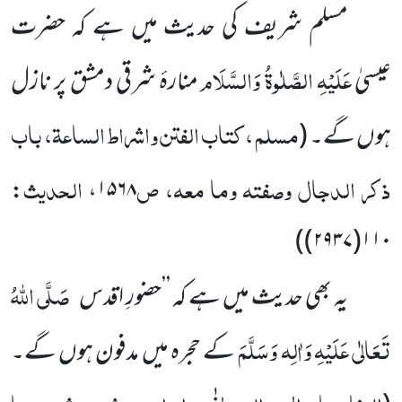
مسلم شریف کی حدیث میں ہے کہ حضرت
عَلَیْہِ الصَّلٰوۃُ وَالسَّلَام
عیسیٰ
منارۂ شرقی دمشق پر نازل
مسلم ، کتاب الفتن واشراط الساعۃ، باب
ہوں گے۔
(
ذکر الدجال وصفتہ وما معہ، ص
الحدیث
:
۱۵۶۸،
۱۱۰(۲۹۳۷))
صَلَّی اللہُ
یہ بھی حدیث میں ہے کہ ’’حضورِ اقدس
تَعَالٰی عَلَیْہِ وَاٰلِہ وَسَلَّمَ
کے حجرہ میں مدفون ہوں گے۔