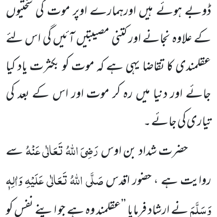
ڈوبے ہوئے ہیں اورہمارے اوپر موت کی سختیوں
کے علاوہ نجانے اور کتنی مصیبتیں آئیں گی اس لئے
عقلمندی کا تقاضا یہی ہے کہ موت کو بکثرت یاد کیا
جائے اور دنیا میں رہ کر موت اور اس کے بعد کی
تیاری کی جائے ۔
رَضِیَ اللہُ تَعَالٰی عَنْہُ
حضرت شداد بن اوس
سے
صَلَّی اللہُ تَعَالٰی عَلَیْہِ وَاٰلِہٖ
روایت ہے ، حضور اقدس
وَسَلَّمَ
نے ارشاد فرمایا ’’عقلمند وہ ہے جو اپنے نفس کو