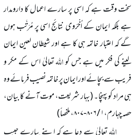
سخت وقت ہے کہ اسی پر سارے اعمال کا دارومدار
ہے بلکہ ایمان کے اُخْرَوی نتائج اسی پر مُرَتَّب ہوں
گے کہ اعتبار خاتمہ ہی کا ہے اور شیطان لعین ایمان
اللہ
لینے کی فکر میں ہے جس کو
تعالیٰ اس کے مکر و
فریب سے بچائے اور ایمان پر خاتمہ نصیب فرمائے وہ
ہی مراد کو پہنچا۔
(بہار شریعت، موت آنے کا بیان،
حصہ چہارم،
۱ / ۸۰۶-۸۰۷
، ملخصاً)
اللہ
تعالیٰ سے دعا ہے کہ اپنے پیارے حبیب