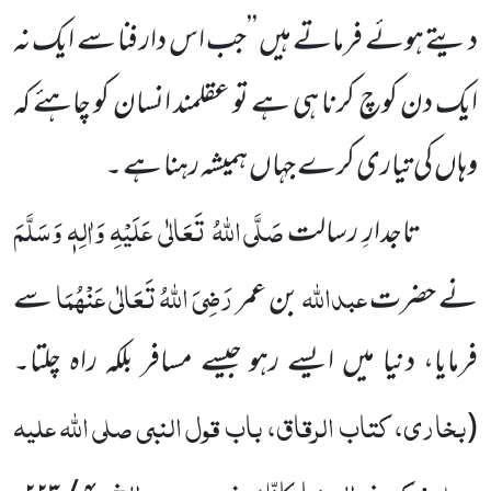
دیتے ہوئے فرماتے ہیں ’’جب اس دار فنا سے ایک نہ
ایک دن کوچ کرنا ہی ہے تو عقلمند انسان کو چاہئے کہ
وہاں کی تیاری کرے جہاں ہمیشہ رہنا ہے ۔
صَلَّی اللہُ تَعَالٰی عَلَیْہِ وَاٰلِہٖ وَسَلَّمَ
تاجدارِ رسالت
عبداللہ
رَضِیَ اللہُ تَعَالٰی عَنْہُمَا
نے حضرت
بن عمر
سے
فرمایا، دنیا میں ایسے رہو جیسے مسافر بلکہ راہ چلتا۔
بخاری، کتاب الرقاق، باب قول النبی صلی اللہ علیہ
(