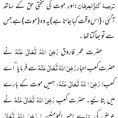
ترجمۂ
کنزُالعِرفان
:اور موت کی سختی حق کے ساتھ
آگئی، (اس وقت کہا جاتا ہے)یہ وہ (موت)ہے جس
سے تو بھاگتا تھا ۔
رَضِیَ اللہُ تَعَالٰی عَنْہُ
حضرت عمر فاروق
نے
رَضِیَ اللہُ تَعَالٰی عَنْہُ
حضرت کعب احبار
سے فرمایا’’اے
رَضِیَ ا للہُ تَعَالٰی عَنْہُ
کعب!
، ہمیں موت کے بارے
رَضِیَ اللہُ تَعَالٰی عَنْہُ
میں بتائیے۔ حضرت کعب
نے
رَضِیَ اللہُ تَعَالٰی
عرض کی :اے امیر المؤمنین !