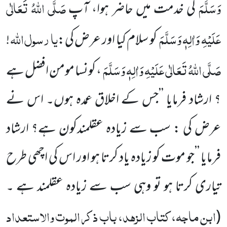
وَسَلَّمَ
صَلَّی اللہُ تَعَالٰی
کی خدمت میں حاضر ہوا، آپ
عَلَیْہِ وَاٰلِہٖ وَسَلَّمَ
یا
رسول
اللہ
کو سلام کیا اور عرض کی:
!
صَلَّی اللہُ تَعَالٰی عَلَیْہِ وَاٰلِہٖ وَسَلَّمَ
، کونسا مومن افضل ہے
؟ ارشاد فرمایا ’’جس کے اخلاق عمدہ ہوں۔ اس نے
عرض کی : سب سے زیادہ عقلمندکون ہے؟ ارشاد
فرمایا ’’جو موت کو زیادہ یاد کرتا ہو اور اس کی اچھی طرح
تیاری کرتا ہو تو وہی سب سے زیادہ عقلمند ہے ۔
ابن ماجہ، کتاب الزہد، باب ذکر الموت والاستعداد
(