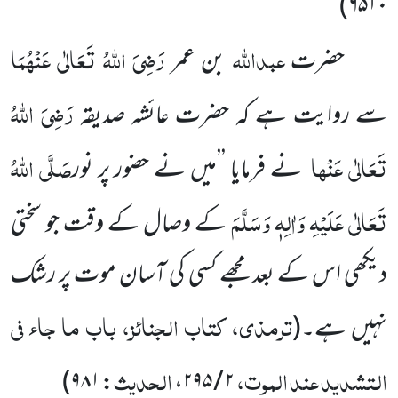
۶۵۱۰)
عبداللہ
رَضِیَ اللہُ تَعَالٰی عَنْہُمَا
حضرت
بن عمر
رَضِیَ اللہُ
سے روایت ہے کہ حضرت عائشہ صدیقہ
تَعَالٰی عَنْہا
صَلَّی اللہُ
نے فرمایا ’’میں نے حضور پر نور
تَعَالٰی عَلَیْہِ وَاٰلِہٖ وَسَلَّمَ
کے وصال کے وقت جو سختی
دیکھی اس کے بعد مجھے کسی کی آسان موت پر رشک
ترمذی، کتاب الجنائز، باب ما جاء فی
نہیں ہے۔
(
التشدید عند الموت،
الحدیث
۹۸۱)
:
،
۲ / ۲۹۵