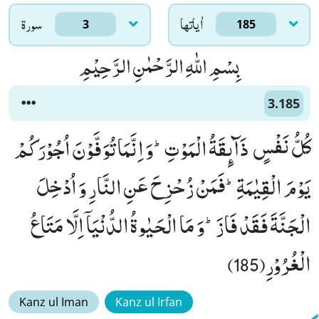
اٰياتها
سورۃ
3
185
بِسْمِ اللّٰهِ الرَّحْمٰنِ الرَّحِیْمِ
3.185
كُلُّ نَفْسٍ ذَآىٕقَةُ الْمَوْتِؕ-وَ اِنَّمَا تُوَفَّوْنَ اُجُوْرَكُمْ
یَوْمَ الْقِیٰمَةِؕ-فَمَنْ زُحْزِحَ عَنِ النَّارِ وَ اُدْخِلَ
الْجَنَّةَ فَقَدْ فَازَؕ-وَ مَا الْحَیٰوةُ الدُّنْیَاۤ اِلَّا مَتَاعُ
الْغُرُوْرِ(185)
Kanz ul Iman
Kanz ul Irfan