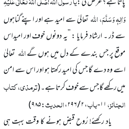
یا
رسول
اللہ
صَلَّی اللہُ تَعَالٰی عَلَیْہِ
پاتا ہے؟ عرض کی :
!
وَاٰلِہٖ وَسَلَّمَ،
اللہ
تعالیٰ سے امید ہے اور اپنے گناہوں
سے ڈر ۔ ارشاد فرمایا : ’’یہ دونوں خوف اور امیداس
اللہ
موقع پر جس بندے کے دل میں ہوں گے
تعالیٰ
اسے وہ دے گا جس کی امید رکھتا ہو اور اس سے امن
ترمذی، کتاب
میں رکھے گا جس سے خوف کرتا ہے۔
(
الجنائز،
باب
الحدیث
۹۸۵)
:
،
۲ / ۲۹۶
،
۱۱-
یاد رکھئے! رُوح قبض ہونے کا وقت بہت ہی