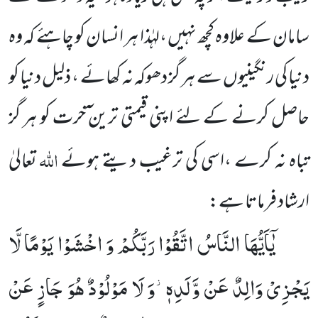
سامان کے علاوہ کچھ نہیں ،لہٰذا ہر انسان کو چاہئے کہ وہ
دنیا کی رنگینیوں سے ہر گز دھوکہ نہ کھائے ، ذلیل دنیا کو
حاصل کرنے کے لئے اپنی قیمتی ترین
ٓخرت کو ہر گز
اللہ
تباہ نہ کرے ،اسی کی ترغیب دیتے ہوئے
تعالیٰ
ارشاد فرماتا ہے:
یٰۤاَیُّهَا النَّاسُ اتَّقُوْا رَبَّكُمْ وَ اخْشَوْا یَوْمًا لَّا
یَجْزِیْ وَالِدٌ عَنْ وَّلَدِهٖ٘-وَ لَا مَوْلُوْدٌ هُوَ جَازٍ عَنْ