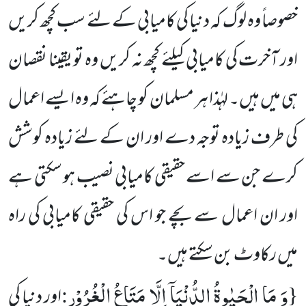
خصوصاً وہ لوگ کہ دنیا کی کامیابی کے لئے سب کچھ کریں
اور آخرت کی کامیابی کیلئے کچھ نہ کریں وہ تو یقینا نقصان
ہی میں ہیں۔ لہٰذا ہر مسلمان کو چاہئے کہ وہ ایسے اعمال
کی طرف زیادہ توجہ دے اور ان کے لئے زیادہ کوشش
کرے جن سے اسے حقیقی کامیابی نصیب ہو سکتی ہے
اور ان اعمال سے بچے جو اس کی حقیقی کامیابی کی راہ
میں رکاوٹ بن سکتے ہیں۔
وَ مَا الْحَیٰوةُ الدُّنْیَاۤ اِلَّا مَتَاعُ الْغُرُوْرِ
:
{
اور دنیا کی