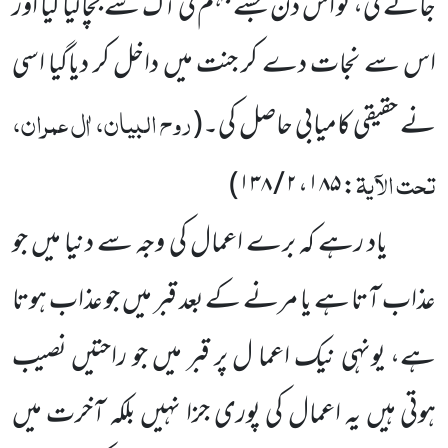
جائے گی، تو اس دن جسے جہنم کی آگ سے بچا لیا گیا اور
اس سے نجات دے کر جنت میں داخل کر دیاگیا اسی
روح البیان، اٰل عمران،
نے حقیقی کامیابی حاصل کی۔
(
تحت الآیۃ
۲ / ۱۳۸)
،
۱۸۵
:
یاد رہے کہ برے اعمال کی وجہ سے دنیا میں جو
عذاب آتا ہے یا مرنے کے بعد قبر میں جو عذاب ہوتا
ہے، یونہی نیک اعما ل پر قبر میں جو راحتیں نصیب
ہوتی ہیں یہ اعمال کی پوری جزا نہیں بلکہ آخرت میں