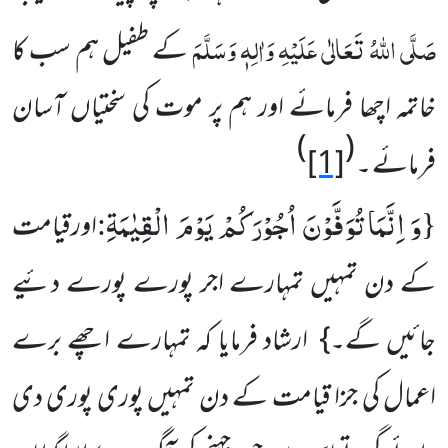
صَلَّی اللہُ تَعَالٰی عَلَیْہِ وَاٰلِہٖ وَسَلَّمَ
کے طفیل ہم سب کا
خاتمہ اچھا فرمائے اور ہم پر موت کی سختیاں آسان
)
(
فرمائے ۔
[1]
وَ اِنَّمَا تُوَفَّوْنَ اُجُوْرَكُمْ یَوْمَ الْقِیٰمَةِ
:
{
اورقیامت
کے دن تمہیں تمہارے اجر پورے پورے دئیے
جائیں گے۔} ارشاد فرمایا کہ تمہارے اچھے برے
اعمال کی جزا قیامت کے دن تمہیں پوری پوری دی