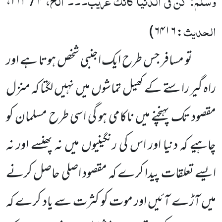
وسلم: کن فی الدنیا کانّک غریب۔۔۔ الخ،
،
۴ / ۲۲۳
الحدیث
۶۴۱۶)
:
تو مسافر جس طرح ایک اجنبی شخص ہوتا ہے اور
راہ گیر راستے کے کھیل تماشوں میں نہیں لگتا کہ منزل
مقصود تک پہنچنے میں ناکامی ہو گی اسی طرح مسلمان کو
چاہیے کہ دنیا اور اس کی رنگینیوں میں نہ پھنسے اور نہ
ایسے تعلقات پیدا کرے کہ مقصود اصلی حاصل کرنے
میں آڑے آئیں اور موت کو کثرت سے یاد کرے کہ