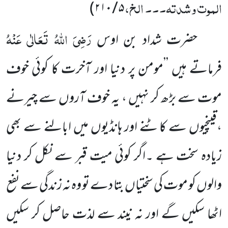
الموت وشدتہ۔۔۔ الخ،
۵ / ۲۱۰)
رَضِیَ اللہُ تَعَالٰی عَنْہُ
حضرت شداد بن اوس
فرماتے ہیں ’’مومن پر دنیا اور آخرت کا کوئی خوف
موت سے بڑھ کر نہیں ، یہ خوف آروں سے چیرنے
،قینچیوں سے کاٹنے اور ہانڈیوں میں ابالنے سے بھی
زیادہ سخت ہے ۔اگر کوئی میت قبر سے نکل کر دنیا
والوں کو موت کی سختیاں بتا دے تو وہ نہ زندگی سے نفع
اٹھا سکیں گے اور نہ نیند سے لذت حاصل کر سکیں