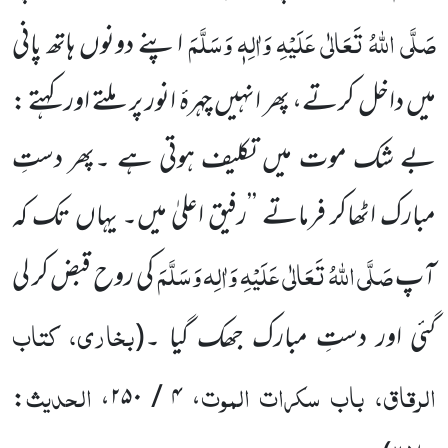
صَلَّی اللہُ تَعَالٰی عَلَیْہِ وَاٰلِہٖ وَسَلَّمَ
اپنے دونوں ہاتھ پانی
میں داخل کرتے، پھر انہیں چہرۂ انور پر ملتے اور کہتے :
بے شک موت میں تکلیف ہوتی ہے ۔پھر دستِ
مبارک اٹھاکر فرماتے ’’رفیق اعلیٰ میں۔ یہاں تک کہ
صَلَّی اللہُ تَعَالٰی عَلَیْہِ وَاٰلِہ وَسَلَّمَ
آپ
کی روح قبض کر لی
بخاری، کتاب
گئی اور دستِ مبارک جھک گیا ۔
(
الرقاق، باب سکرات الموت
الحدیث
:
،
۴ / ۲۵۰
،