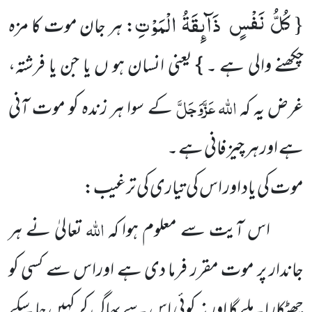
كُلُّ نَفْسٍ ذَآىٕقَةُ الْمَوْتِ
{
: ہر جان موت کا مزہ
چکھنے والی ہے ۔ } یعنی انسان ہو ں یا جن یا فرشتہ،
اللہ
عَزَّوَجَلَّ
غرض یہ کہ
کے سوا ہر زندہ کو موت آنی
ہے اور ہر چیز فانی ہے ۔
موت کی یاد اور اس کی تیاری کی ترغیب:
اللہ
اس آیت سے معلوم ہوا کہ
تعالیٰ نے ہر
جاندار پر موت مقرر فرما دی ہے اوراس سے کسی کو
چھٹکارا ملے گا اور نہ کوئی اس سے بھاگ کر کہیں جا سکے