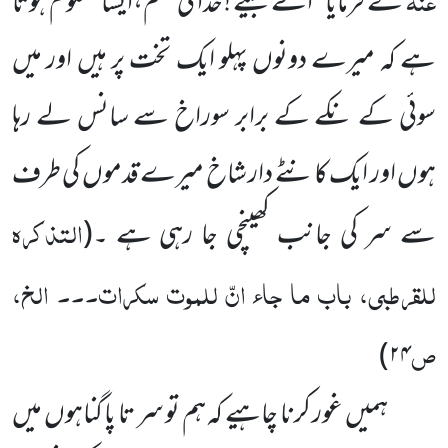
نے فرمایا ’’اے بیٹے ! خدا کی قسم،ایسا معلوم ہوتا
ہے کہ میرے دونوں پہلو ایک تخت پر ہیں اور میں
سوئی کے نکے کے برابر سوراخ سے سانس لے رہا
ہوں اور ایک کانٹے دار شاخ میرے قدموں کی طرف
التذکرہ
سے سر کی جانب کھینچی جا رہی ہے ۔
(
للقرطبی، باب ما جاء انّ للموت سکرات۔۔۔ الخ،
ص
۲۴)
ہمیں غور کرنا چاہیے کہ ہم تو سر تا پا گناہوں میں