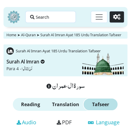
Search
Go
Home
➤
Al-Quran
➤
Surah Al Imran Ayat 185 Urdu Translation Tafseer
Surah Al Imran Ayat 185 Urdu Translation Tafseer
Surah Al Imran
لَنْ تَنَالُوا
Para 4 -
سورة ال عمران
Reading
Translation
Tafseer
Audio
PDF
Language