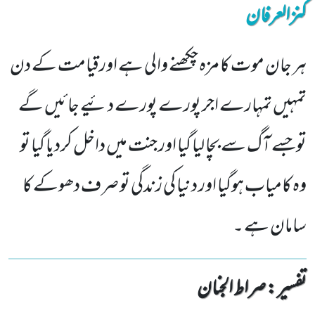
کنزالعرفان
ہر جان موت کا مزہ چکھنے والی ہے اورقیامت کے دن
تمہیں تمہارے اجر پورے پورے دئیے جائیں گے
توجسے آگ سے بچا لیا گیا اور جنت میں داخل کردیا گیا تو
وہ کامیاب ہوگیا اور دنیا کی زندگی تو صرف دھوکے کا
سامان ہے ۔
تفسیر : ‎صراط الجنان