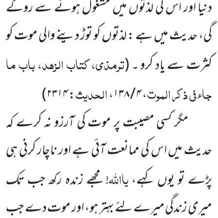
دنیا اور اس کی لذتوں میں مشغول ہونے سے روکے
گی، حدیث میں ہے : لذتوں کو توڑ دینے والی موت کو
ترمذی، کتاب الزہد، باب ما
کثرت سے یاد کرو
۔
(
جاء فی ذکر الموت
الحدیث
۲۳۱۴)
:
،
۴ / ۱۳۸
،
مگر کسی مصیبت پر موت کی آرزو نہ کرے کہ
حدیث میں اس کی ممانعت آئی ہے اور ناچار کرنی ہی
یااللہ
پڑے تو یوں کہے،
! مجھے زندہ رکھ جب تک
میری زندگی میرے لئے بہتر ہو، اور موت دے جب