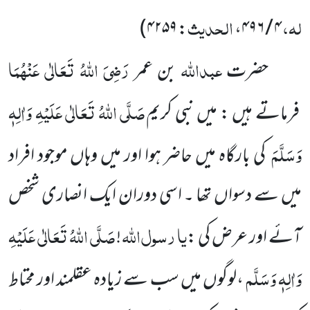
لہ،
الحدیث
۴۲۵۹)
:
،
۴ / ۴۹۶
عبداللہ
رَضِیَ اللہُ تَعَالٰی عَنْہُمَا
حضرت
بن عمر
صَلَّی اللہُ تَعَالٰی عَلَیْہِ وَاٰلِہٖ
فرماتے ہیں : میں نبی کریم
وَسَلَّمَ
کی بارگاہ میں حاضر ہوا اور میں وہاں موجود افراد
میں سے دسواں تھا ۔ اسی دوران ایک انصاری شخص
یا
رسول
اللہ
صَلَّی اللہُ تَعَالٰی عَلَیْہِ
آئے اور عرض کی :
!
وَاٰلِہٖ وَسَلَّم
،لوگوں میں سب سے زیادہ عقلمند اور محتاط