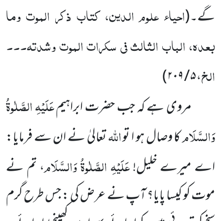
احیاء علوم الدین، کتاب ذکر الموت وما
گے۔
(
بعدہ، الباب الثالث فی سکرات الموت وشدتہ۔۔۔
الخ
۵ / ۲۰۹)
،
عَلَیْہِ الصَّلٰوۃُ
مروی ہے کہ جب حضرت ابراہیم
وَالسَّلَام
اللہ
کا وصال ہو ا تو
تعالیٰ نے ان سے فرمایا:
عَلَیْہِ الصَّلٰوۃُ وَالسَّلَام
اے میرے خلیل!
، تم نے
موت کو کیسا پایا؟ آپ نے عرض کی : جس طرح گرم