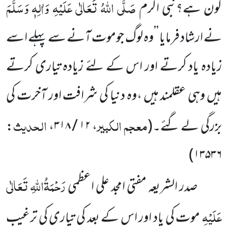
صَلَّی اللہُ تَعَالٰی عَلَیْہِ وَاٰلِہٖ وَسَلَّمَ
کون ہے؟نبی اکرم
نے ارشاد فرمایا ’’وہ لوگ جوموت آنے سے پہلے اسے
زیادہ یاد کرتے اور اس کے لئے زیادہ تیاری کرتے
ہیں وہی عقلمند ہیں ،وہ دنیا کی شرافت اور آخرت کی
معجم الکبیر
الحدیث
بزرگی لے گئے۔
(
،
۱۲ / ۳۱۸
،
:
۱۳۵۳۶)
رَحْمَۃُاللہِ تَعَالٰی
صدر الشریعہ مفتی امجد علی اعظمی
عَلَیْہِ
موت کی یاد اور اس کے بعد کی تیاری کی ترغیب