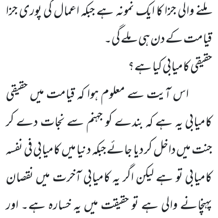
ملنے والی جزا کا ایک نمونہ ہے جبکہ اعمال کی پوری جزا
قیامت کے دن ہی ملے گی۔
حقیقی کامیابی کیا ہے؟
اس آیت سے معلوم ہوا کہ قیامت میں حقیقی
کامیابی یہ ہے کہ بندے کو جہنم سے نجات دے کر
جنت میں داخل کر دیا جائے جبکہ دنیا میں کامیابی فی نفسہ
کامیابی تو ہے لیکن اگر یہ کامیابی آخرت میں نقصان
پہنچانے والی ہے تو حقیقت میں یہ خسارہ ہے۔ اور