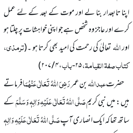
اپنا تابعدار بنا لے اور موت کے بعد کے لئے عمل
کرے اور عاجز وہ شخص ہے جو اپنی خواہشات پر چلتا ہو
اللہ
ترمذی،
اور
تعالیٰ کی رحمت کی امید بھی کرتا ہو ۔
(
کتاب صفۃ القیامۃ،
باب
۴ / ۲۰۷)
،
۲۵-
عبداللہ
رَضِیَ اللہُ تَعَالٰی عَنْہُمَا
حضرت
بن عمر
فرماتے
صَلَّی اللہُ تَعَالٰی عَلَیْہِ وَاٰلِہٖ وَسَلَّمَ
ہیں : میں نبی کریم
کے
صَلَّی اللہُ تَعَالٰی عَلَیْہِ وَاٰلِہٖ
ساتھ تھا کہ ایک انصاری آپ