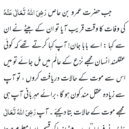
رَضِیَ اللہُ تَعَالٰی عَنْہُ
جب حضرت عمرو بن عاص
کی وفات کا وقت قریب آیا تو ان کے بیٹے نے ان
سے کہا : اے بابا جان! آپ کہا کرتے تھے کہ کوئی
عقلمند انسان مجھے نَزع کے عالَم میں مل جائے تو میں
اس سے موت کے حالات دریافت کروں ، تو آپ
سے زیادہ عقل مند کون ہو گا ،برائے مہربانی آپ ہی
رَضِیَ اللہُ تَعَالٰی
مجھے موت کے حالات بتا دیجئے ۔ آپ
عَنْہُ