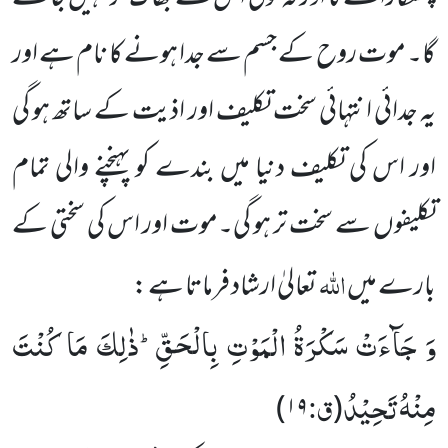
گا۔ موت روح کے جسم سے جدا ہونے کا نام ہے اور
یہ جدائی انتہائی سخت تکلیف اور اذیت کے ساتھ ہو گی
اور اس کی تکلیف دنیا میں بندے کو پہنچنے والی تمام
تکلیفوں سے سخت تر ہو گی۔موت اور اس کی سختی کے
اللہ
بارے میں
تعالیٰ ارشاد فرماتا ہے :
وَ جَآءَتْ سَكْرَةُ الْمَوْتِ بِالْحَقِّؕ-ذٰلِكَ مَا كُنْتَ
مِنْهُ تَحِیْدُ
ق:
۱۹)
(