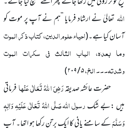
سیخ کو تر روئی میں رکھا جائے پھر اسے کھینچ لیا جائے۔
اللہ
تعالیٰ نے ارشاد فرمایا ’’ہم نے آپ پر موت کو
احیاء علوم الدین، کتاب ذکر الموت
آسان کیا ہے۔
(
وما بعدہ، الباب الثالث فی سکرات الموت
وشدتہ۔۔۔ الخ،
۵ / ۲۰۹)
رَضِیَ ا للہُ تَعَالٰی عَنْہا
حضرت عائشہ صدیقہ
فرماتی
رسول
اللہ
صَلَّی اللہُ تَعَالٰی عَلَیْہِ وَاٰلِہٖ
ہیں :بے شک
وَسَلَّمَ
کے سامنے پانی کا ایک برتن رکھا ہو اتھا۔ آپ