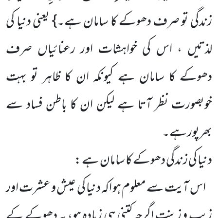
زندگی تو صرف دھوکے کا سامان ہے۔} یعنی دنیا کی
لذتیں ، اس کی خواہشات اور رعنائیاں صرف
دھوکے کا سامان ہے کیونکہ ان کا ظاہر تو بہت
خوبصورت نظر آتا ہے لیکن ان کا باطن فساد سے
بھرپور ہے۔
دنیا کی زندگی دھوکے کا سامان ہے :
اس آیت سے معلوم ہو اکہ دنیا کی عیش و عشرت اور
زیب و زینت اگرچہ کتنی ہی زیادہ ہو، یہ دھوکے کے