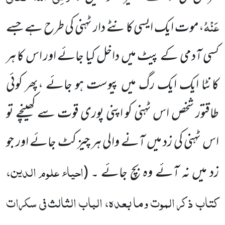
عَنْہُ
،موت ایک ایسی کانٹے دار ٹہنی کی طرح ہے جسے
کسی آدمی کے پیٹ میں داخل کیا جائے اور اس کا ہر
کانٹا ایک ایک رگ میں پیوست ہو جائے ،پھر کوئی
طاقتور شخص اس ٹہنی کو اپنی پوری قوت سے کھینچے تو
اس ٹہنی کی زد میں آنے والی ہر چیز کٹ جائے اور جو
احیاء علوم الدین،
زد میں نہ آئے وہ بچ جائے ۔
(
کتاب ذکر الموت وما بعدہ، الباب الثالث فی سکرات