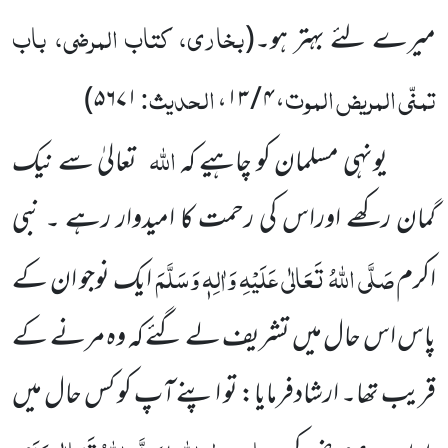
بخاری، کتاب المرضی، باب
میرے لئے بہتر ہو۔
(
تمنّی المریض الموت
الحدیث:
۵۶۷۱)
،
۴ / ۱۳
،
اللہ
یونہی مسلمان کو چاہیے کہ
تعالیٰ سے نیک
گمان رکھے اوراس کی رحمت کا امیدوار رہے ۔ نبی
صَلَّی اللہُ تَعَالٰی عَلَیْہِ وَاٰلِہٖ وَسَلَّمَ
اکرم
ایک نوجو ان کے
پاس اس حال میں تشریف لے گئے کہ وہ مرنے کے
قریب تھا۔ ارشادفرمایا: تو اپنے آپ کو کس حال میں