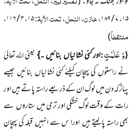
تفسیرکبیر، النحل، تحت الآیۃ:
لو اور بھٹک نہ جاؤ۔
(
،
، خازن، النحل، تحت الآیۃ:
،
،
۳ / ۱۱۶
۱۵
۷ / ۱۸۹
۱۵
ملتقطاً
)
وَ عَلٰمٰتٍ
{
:
اللّٰہ
اور کئی نشانیاں
بنائیں ۔}
یعنی
تعالیٰ
نے راستوں
کی پہچان کیلئے کئی نشانیاں
بنائیں
جیسے
پہاڑ کہ دن میں
لوگ ان کے ذریعے راستہ پاتے ہیں
اور
رات کے وقت لوگ خشکی اور تری میں
ستاروں
سے
بھی راستہ پالیتے ہیں
اورا س سے انہیں
قبلہ کی پہچان