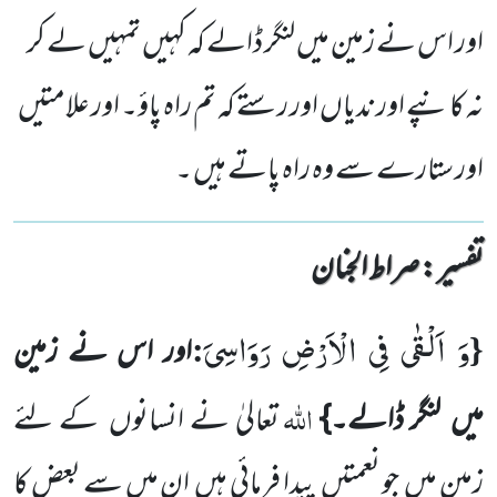
اور اس نے زمین میں لنگر ڈالے کہ کہیں تمہیں لے کر
نہ کانپے اور ندیاں اور رستے کہ تم راہ پاؤ۔ اور علامتیں
اور ستارے سے وہ راہ پاتے ہیں ۔
تفسیر : ‎صراط الجنان
وَ اَلْقٰى فِی الْاَرْضِ رَوَاسِیَ
:
{
اور اس نے زمین
اللّٰہ
میں
لنگر ڈالے۔}
تعالیٰ نے انسانوں
کے لئے
زمین میں
جو نعمتیں
پیدا فرمائی ہیں
ان میں سے بعض کا