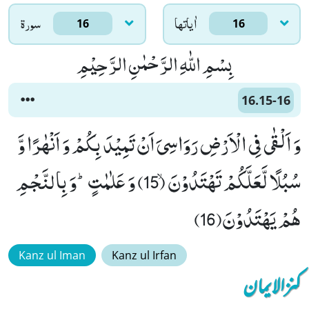
اٰياتها
سورۃ
16
16
بِسْمِ اللّٰهِ الرَّحْمٰنِ الرَّحِیْمِ
16.15-16
وَ اَلْقٰى فِی الْاَرْضِ رَوَاسِیَ اَنْ تَمِیْدَ بِكُمْ وَ اَنْهٰرًا وَّ
سُبُلًا لَّعَلَّكُمْ تَهْتَدُوْنَۙ (15) وَ عَلٰمٰتٍؕ-وَ بِالنَّجْمِ
هُمْ یَهْتَدُوْنَ(16)
Kanz ul Iman
Kanz ul Irfan
کنزالایمان