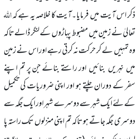
اللّٰہ
ذکر اس آیت میں
فرمایا۔آیت کا خلاصہ یہ ہے کہ
تعالیٰ نے زمین میں
مضبوط پہاڑوں
کے لنگر ڈالے تاکہ
وہ تمہیں
لے کر حرکت نہ کرتی رہے اور اس نے زمین
میں
نہریں
بنائیں
اور راستے بنائے جن پر تم اپنے
سفر کے دوران چلتے ہو اور اپنی ضروریات کی تکمیل
کے لئے ایک شہر سے دوسرے شہر اور ایک جگہ سے
دوسری جگہ جاتے ہو تاکہ تم اپنی منزلوں
تک راستہ پا