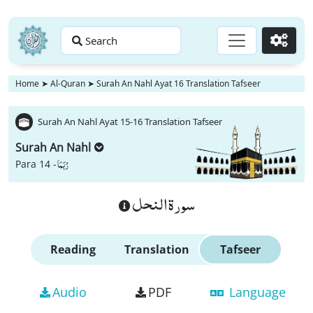
Search
Go
Home
➤
Al-Quran
➤
Surah An Nahl Ayat 16 Translation Tafseer
Surah An Nahl Ayat 15-16 Translation Tafseer
Surah An Nahl
رُبَمَا
Para 14 -
سورة النحل
Reading
Translation
Tafseer
Audio
PDF
Language