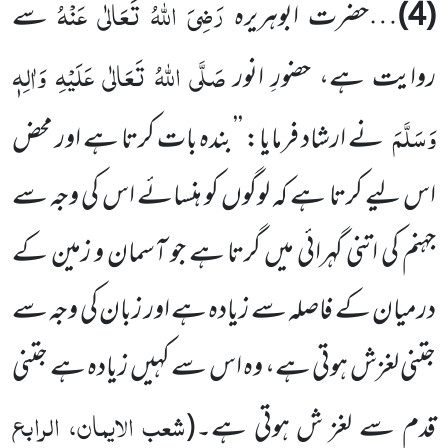
رَضِیَ اللّٰہُ تَعَالٰی عَنْہُ
(4)
…حضرت ابوہریرہ
سے
صَلَّی اللّٰہُ تَعَالٰی عَلَیْہِ وَاٰلِہٖ
روایت ہے، حضورِ انور
وَسَلَّمَ
نے ارشاد فرمایا: ’’بندہ بات کرتا ہے اور محض
اس لیے کرتا ہے کہ لوگوں کو ہنسائے اس کی وجہ سے
جہنم کی اتنی گہرائی میں گرتا ہے جو آسمان و زمین کے
درمیان کے فاصلہ سے زیادہ ہے اور زبان کی وجہ سے
جتنی لغزش ہوتی ہے، وہ اس سے کہیں زیادہ ہے جتنی
شعب الایمان، الرابع
قدم سے لغز ش ہوتی ہے۔
(