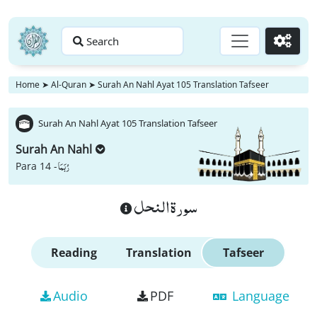
Search
Go
Home
➤
Al-Quran
➤
Surah An Nahl Ayat 105 Translation Tafseer
Surah An Nahl Ayat 105 Translation Tafseer
Surah An Nahl
رُبَمَا
Para 14 -
سورة النحل
Reading
Translation
Tafseer
Audio
PDF
Language