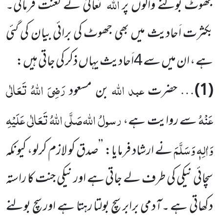
اللّٰہ
جھوٹ بولنے والوں پر
تعالیٰ نے لعنت فرمائی۔
بکثرت اَحادیث میں بھی جھوٹ کی برائی بیان کی گئی
ہے ، ان میں سے 4اَحادیث یہاں ذکر کی جاتی ہیں:
عبد اللّٰہ
رَضِیَ اللّٰہُ تَعَالٰی
(1)
… حضرت
بن مسعود
عَنْہُ
رسولُ اللّٰہ
صَلَّی اللّٰہُ تَعَالٰی عَلَیْہِ
سے روایت ہے،
وَاٰلِہٖ وَسَلَّمَ
نے ارشاد فرمایا: ’’صدق کو لازم کرلو، کیونکہ
سچائی نیکی کی طرف لے جاتی ہے اور نیکی جنت کا راستہ
دکھاتی ہے ۔آدمی برابر سچ بولتا رہتا ہے اور سچ بولنے