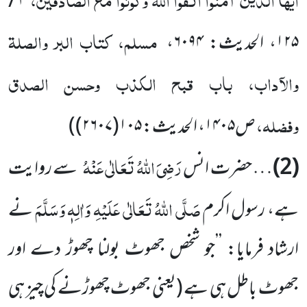
۴ /
مسلم، کتاب البر والصلۃ
۱۲۵
، الحدیث:
۶۰۹۴
،
والآداب، باب قبح الکذب وحسن الصدق
وفضلہ،
ص
۱۴۰۵
، الحدیث:
۱۰۵(۲۶۰۷)
)
رَضِیَ اللّٰہُ تَعَالٰی عَنْہُ
(2)
… حضرت انس
سے روایت
صَلَّی اللّٰہُ تَعَالٰی عَلَیْہِ وَاٰلِہٖ وَسَلَّمَ
ہے، رسول اکرم
نے
ارشاد فرمایا: ’’جو شخص جھوٹ بولنا چھوڑ دے اور
جھوٹ باطل ہی ہے
(یعنی جھوٹ چھوڑنے کی چیز ہی