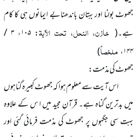
جھوٹ بولنا اور بہتان باندھنابے ایمانوں ہی کا کام
خازن، النحل، تحت الآیۃ
ہے۔
(
:
۱۰۵
،
۳ /
ملخصاً
)
،
۱۴۴
جھوٹ کی مذمت:
اس آیت سے معلوم ہوا کہ جھوٹ کبیرہ گناہوں
میں بدترین گناہ ہے۔ قرآنِ مجید میں ا س کے علاوہ
بہت سی جگہوں پر جھوٹ کی مذمت فرمائی گئی اور