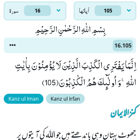
اٰياتها
سورۃ
16
105
بِسْمِ اللّٰهِ الرَّحْمٰنِ الرَّحِیْمِ
16.105
اِنَّمَا یَفْتَرِی الْكَذِبَ الَّذِیْنَ لَا یُؤْمِنُوْنَ بِاٰیٰتِ
اللّٰهِۚ-وَ اُولٰٓىٕكَ هُمُ الْكٰذِبُوْنَ(105)
Kanz ul Iman
Kanz ul Irfan
کنزالایمان
جھوٹ بہتان وہی باندھتے ہیں جو اللہ کی آیتوں پر