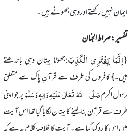
ایمان نہیں رکھتے اوروہی جھوٹے ہیں ۔
تفسیر : ‎صراط الجنان
اِنَّمَا یَفْتَرِی الْكَذِبَ
:
{
جھوٹا بہتان وہی باندھتے
ہیں۔} کافروں کی طرف سے قرآنِ پاک سے متعلق
صَلَّی
اللّٰہُ تَعَالٰی عَلَیْہِ وَاٰلِہٖ وَسَلَّمَ
رسول اکرم
پر جو اپنی
طرف سے قرآن بنالینے کا بہتان لگایا گیا تھا اس آیت
میں اس کا رد کیا گیا ہے۔ آیت کا خلاصۂ کلام یہ ہے کہ