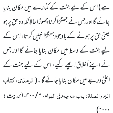
ہے)
اس کے لیے جنت کے کنارے میں مکان بنایا
جائے گا اور جس نے جھگڑا کرنا چھوڑا حالانکہ وہ حق پر ہو
یعنی حق پر ہونے کے باوجود جھگڑا نہیں کرتا، اس کے
لیے جنت کے وسط میں مکان بنایا جائے گا اور جس
نے اپنے اَخلاق اچھے کیے، اس کے لیے جنت کے
ترمذی، کتاب
اعلیٰ درجے میں مکان بنایا جائے گا۔
(
البر والصلۃ، باب ما جاء فی المراء
،
۳ / ۴۰۰
، الحدیث:
)
۲۰۰۰