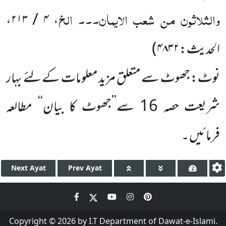
والثلاثون من شعب الایمان۔۔۔ الخ
،
۴ / ۲۱۳
،
الحدیث:
۴۸۳۲
)
نوٹ: جھوٹ سے متعلق مزید معلومات کے لئے بہار
شریعت حصہ 16 سے’’جھوٹ کا بیان‘‘ مطالعہ
فرمائیں ۔
Next
Ayat
Prev
Ayat
Copyright © 2026 by I.T Department of Dawat-e-Islami.