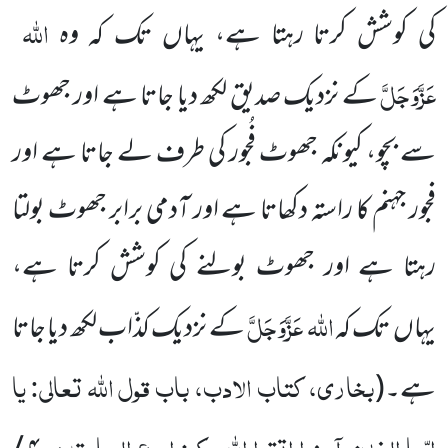
اللّٰہ
کی کوشش کرتا رہتا ہے، یہاں تک کہ وہ
عَزَّوَجَلَّ
کے نزدیک صدیق لکھ دیا جاتا ہے اور جھوٹ
سے بچو، کیونکہ جھوٹ فُجور کی طرف لے جاتا ہے اور
فجور جہنم کا راستہ دکھاتا ہے اور آدمی برابر جھوٹ بولتا
رہتا ہے اور جھوٹ بولنے کی کوشش کرتا ہے،
اللّٰہ
عَزَّوَجَلَّ
یہاں تک کہ
کے نزدیک کذّاب لکھ دیا جاتا
بخاری، کتاب الادب، باب قول اللّٰہ تعالی: یا
ہے۔
(
ایّہا الذین آمنوا اتقوا اللّٰہ وکونوا مع الصادقین،