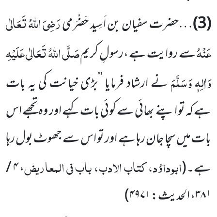
رَضِیَ اللّٰہُ تَعَالٰی
(3)
…حضرت سفیان بن اَسِید حَضْرَمی
عَنْہُ
صَلَّی اللّٰہُ تَعَالٰی عَلَیْہِ
سے روایت ہے ،رسولِ کریم
وَاٰلِہٖ وَسَلَّمَ
نے ارشاد فرمایا ’’بڑی خیانت کی یہ بات
ہے کہ تو اپنے بھائی سے کوئی بات کہے اور وہ تجھے اس
بات میں سچا جان رہا ہے اور تو اس سے جھوٹ بول رہا
ابوداؤد، کتاب الادب، باب فی المعاریض
ہے۔
(
،
۴ /
۳۸۱
، الحدیث:
۴۹۷۱
)