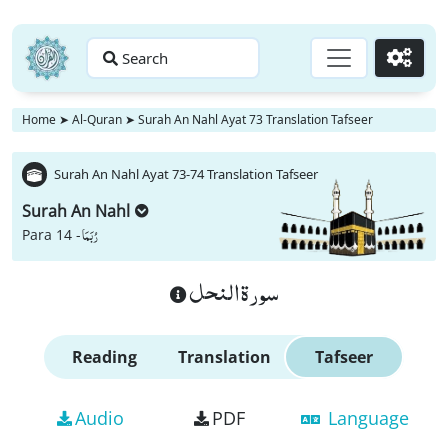
Search
Go
Home
➤
Al-Quran
➤
Surah An Nahl Ayat 73 Translation Tafseer
Surah An Nahl Ayat 73-74 Translation Tafseer
Surah An Nahl
رُبَمَا
Para 14 -
سورة النحل
Reading
Translation
Tafseer
Audio
PDF
Language