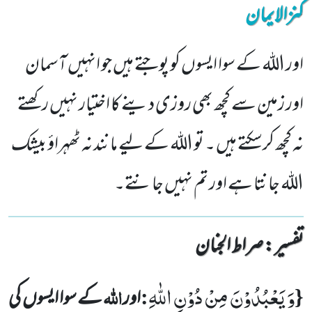
کنزالایمان
اور اللہ کے سوا ایسوں کو پوجتے ہیں جو انہیں آسمان
اور زمین سے کچھ بھی روزی دینے کا اختیار نہیں رکھتے
نہ کچھ کرسکتے ہیں ۔ تو اللہ کے لیے مانند نہ ٹھہراؤ بیشک
اللہ جانتا ہے اور تم نہیں جانتے۔
تفسیر : ‎صراط الجنان
وَ یَعْبُدُوْنَ مِنْ دُوْنِ اللّٰهِ
{
:
اللّٰہ
اور
کے سوا ایسوں
کی