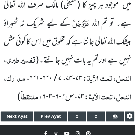
اللّٰہ
میں
موجود ہر چیز کا
(حقیقی)
مالک صرف
تعالیٰ
اللّٰہ
عَزَّوَجَلَّ
ہے۔ تو تم
کے لیے شریک نہ ٹھہراؤ
اللّٰہ
بیشک
تعالیٰ جانتا ہے کہ مخلوق میں
اس کا کوئی مثل
تفسیر طبری،
نہیں
ہے اور تم یہ بات نہیں
جانتے۔
(
النحل، تحت الآیۃ
مدارک،
: ۷۳-۷۴، ۷ / ۶۲۰-۶۲۱،
النحل، تحت الآیۃ
ملتقطاً
: ۷۳، ص۶۰۲-۶۰۳،
)
Next
Ayat
Prev
Ayat