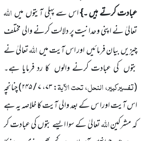
اللّٰہ
عبادت کرتے ہیں ۔}
اس سے پہلی آیتوں
میں
تعالیٰ نے اپنی وحدانیت پر دلالت کرنے والی مختلف
اللّٰہ
چیزیں
بیان فرمائیں
اور اس آیت میں
تعالیٰ نے
بتوں
کی عبادت کرنے والوں
کا رد فرمایا ہے۔
تفسیرکبیر، النحل، تحت الآیۃ
(
: ۷۳، ۷ / ۲۴۵
)
چنانچہ
اس آیت اورا س کے بعد والی آیت کا خلاصہ یہ ہے
اللّٰہ
کہ مشرکین
تعالیٰ کے سوا ایسے بتوں کی عبادت کر