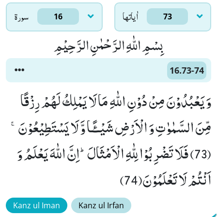
اٰياتها
سورۃ
16
73
بِسْمِ اللّٰهِ الرَّحْمٰنِ الرَّحِیْمِ
16.73-74
وَ یَعْبُدُوْنَ مِنْ دُوْنِ اللّٰهِ مَا لَا یَمْلِكُ لَهُمْ رِزْقًا
مِّنَ السَّمٰوٰتِ وَ الْاَرْضِ شَیْــٴًـا وَّ لَا یَسْتَطِیْعُوْنَۚ
(73) فَلَا تَضْرِبُوْا لِلّٰهِ الْاَمْثَالَؕ-اِنَّ اللّٰهَ یَعْلَمُ وَ
اَنْتُمْ لَا تَعْلَمُوْنَ(74)
Kanz ul Iman
Kanz ul Irfan