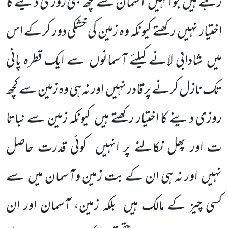
رہے ہیں
جو انہیں
آسمان سے کچھ بھی روزی دینے کا
اختیار نہیں
رکھتے کیونکہ وہ زمین کی خشکی دور کرکے اس
میں
شادابی لانے کیلئے آسمانوں
سے ایک قطرہ پانی
تک نازل کرنے پر قادر نہیں
اور نہ ہی وہ زمین سے کچھ
روزی دینے کا اختیار رکھتے ہیں
کیونکہ زمین سے نباتا
ت اور پھل نکالنے پر انہیں
کوئی قدرت حاصل
نہیں
اور نہ ہی ان کے بت زمین وآسمان میں
سے
کسی چیز کے مالک ہیں
بلکہ زمین، آسمان اور ان