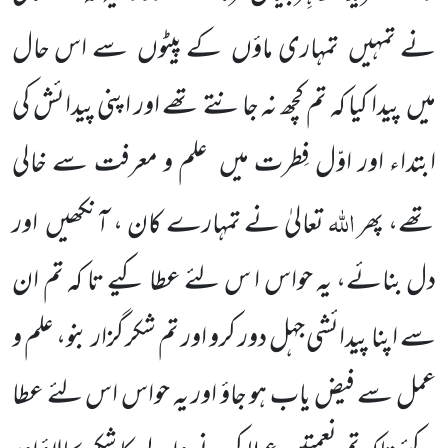
نے تمہیں
تمہاری ماؤں
کے پیٹوں
سے اس حال
میں
پیدا کیا کہ تم کچھ نہ جانتے تھے اور اپنی پیدائش کی
ابتداء اور اوّل فِطرت میں
علم و معرفت سے خالی
اللّٰہ
تھے، پھر
تعالیٰ نے تمہارے کان ، آنکھیں
اور
دل بنائے، یہ حواس ا س لئے عطا کیے تا کہ تم ان
سے اپنا پیدائشی جہل دور کرو اور تم شکر گزار بنو، علم و
عمل سے فیض یاب ہو جاؤ اور یہ حواس اس لئے عطا