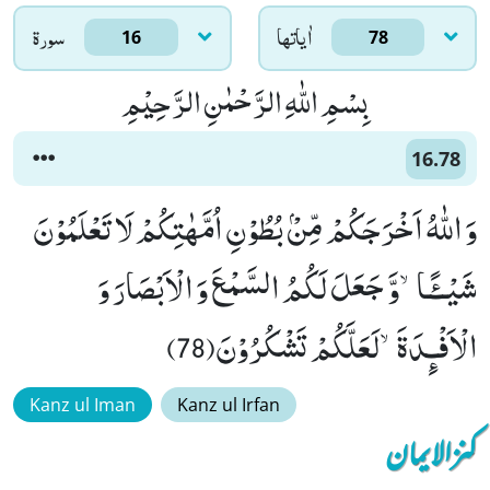
اٰياتها
سورۃ
16
78
بِسْمِ اللّٰهِ الرَّحْمٰنِ الرَّحِیْمِ
16.78
وَ اللّٰهُ اَخْرَجَكُمْ مِّنْۢ بُطُوْنِ اُمَّهٰتِكُمْ لَا تَعْلَمُوْنَ
شَیْــٴًـاۙ-وَّ جَعَلَ لَكُمُ السَّمْعَ وَ الْاَبْصَارَ وَ
الْاَفْـٕدَةَۙ-لَعَلَّكُمْ تَشْكُرُوْنَ(78)
Kanz ul Iman
Kanz ul Irfan
کنزالایمان