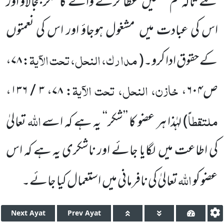
کئے تاکہ تم نعمتیں
عطا کرنے والے کا شکر بجالاؤ اور
اس کی عبادت میں
مشغول ہوجاؤ اور اس کی نعمتوں
مدارک، النحل، تحت الآیۃ
کے حقوق ادا کرو۔
(
: ۷۸،
خازن، النحل، تحت الآیۃ
ص۶۰۴،
: ۷۸، ۳ / ۱۳۶،
ملتقطاً
اللّٰہ
)
لہٰذا ہر عضو کا ’’شکر‘‘ یہ ہے کہ اسے
تعالیٰ
کی اطاعت میں
لگایا جائے اور ناشکری یہ ہے کہ اس
اللّٰہ
عضو کو
تعالیٰ کی نافرمانی میں
استعمال کیا جائے۔
Next
Ayat
Prev
Ayat