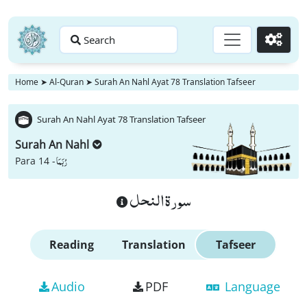
Search
Go
Home
➤
Al-Quran
➤
Surah An Nahl Ayat 78 Translation Tafseer
Surah An Nahl Ayat 78 Translation Tafseer
Surah An Nahl
رُبَمَا
Para 14 -
سورة النحل
Reading
Translation
Tafseer
Audio
PDF
Language