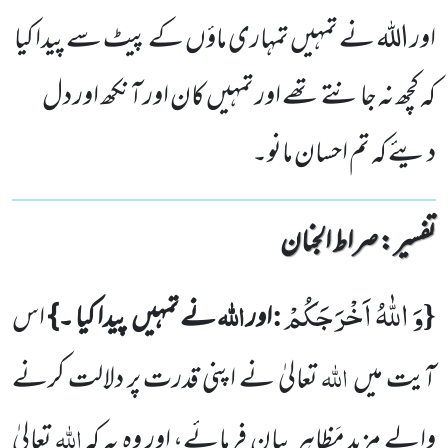
اور اللہ نے تمہیں تمہاری ماؤں کے پیٹ سے پیدا کیا
کہ کچھ نہ جانتے تھے اور تمہیں کان اور آنکھ اور دل
دیئے کہ تم احسان مانو۔
تفسیر : ‎صراط الجنان
وَ اللّٰهُ اَخْرَجَكُمْ
{
:
اللّٰہ
اور
نے تمہیں
پیدا کیا ۔}
اس
اللّٰہ
آیت میں
تعالیٰ نے اپنی قدرت پر دلالت کرنے
اللّٰہ
والے مزید مَظاہِر بیان فرمائے، اور وہ یہ کہ
تعالیٰ