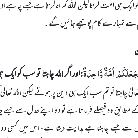
م کو ایک ہی امت کرتا لیکن اللہ گمراہ کرتا ہے جسے چاہے او
 سے تمہارے کام پوچھے جائیں گے ۔
َجَعَلَكُمْ اُمَّةً وَّاحِدَةً
:
اللّٰہ
اور اگر
چاہتا تو سب کو ایک ہ
اللّٰہ
الیٰ
چاہتا تو تم سب ایک ہی دین پر ہوتے لیکن
تعالیٰ
ابق وہ فیصلے فرماتا ہے تو وہ اپنے عدل سے جسے چاہت
 سے جسے چاہتا ہے ہدایت دیتا ہے، اس میں
کسی دو