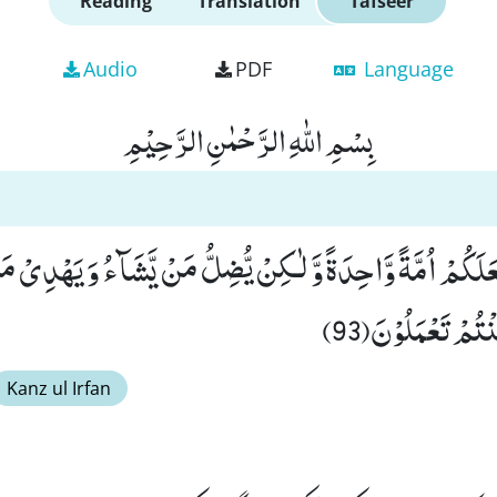
Reading
Translation
Tafseer
Audio
PDF
Language
بِسْمِ اللّٰهِ الرَّحْمٰنِ الرَّحِیْمِ
َعَلَكُمْ اُمَّةً وَّاحِدَةً وَّ لٰـكِنْ یُّضِلُّ مَنْ یَّشَآءُ وَ یَهْدِیْ م
ْتُمْ تَعْمَلُوْنَ(93)
Kanz ul Irfan