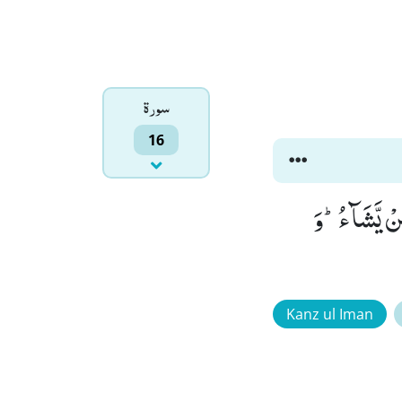
سورۃ
16
َنْ یَّشَآءُؕ-وَ
Kanz ul Iman