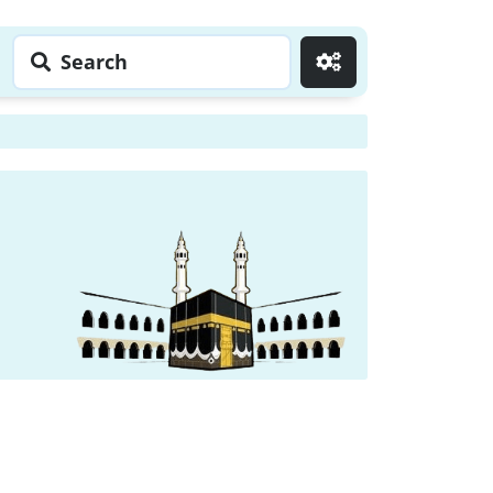
Search
Go