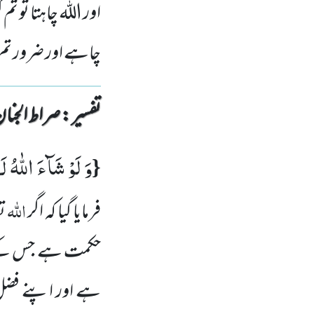
اور اللہ چاہتا تو ت
چاہے اور ضرور تم
تفسیر : ‎صراط الجنان
وَ لَوْ شَآءَ اللّٰهُ ل
{
اللّٰہ
فرمایا گیا کہ اگر
تع
حکمت ہے جس کے مط
ہے اور اپنے فضل