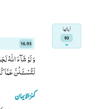
اٰياتها
93
16.93
وَ لَوْ شَآءَ اللّٰهُ لَج
لَتُسْــٴَـلُنَّ عَمَّا كُن
کنزالایمان