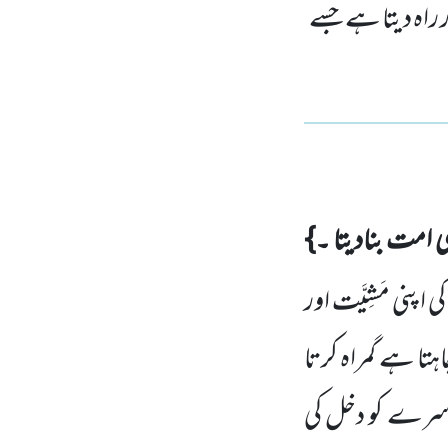
ر راہ دیتا ہے جسے
ی امت بنادیتا ۔}
 کی اپنی مَشِیَّت اور
ا ہے گمراہ کرتا
سرے کو دخل کی