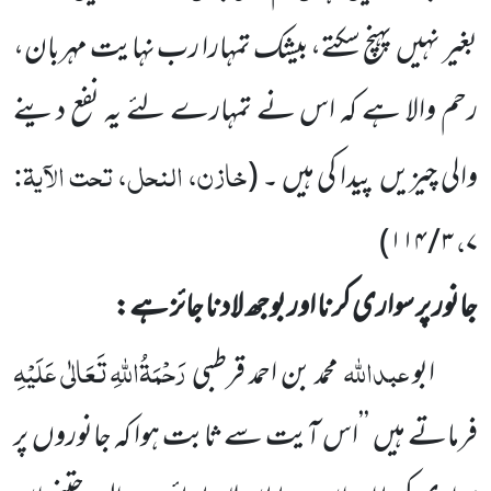
بغیر نہیں
پہنچ سکتے، بیشک تمہارا رب نہایت مہربان،
رحم والا ہے کہ اس نے تمہارے لئے یہ نفع دینے
خازن، النحل، تحت الآیۃ:
والی چیزیں
پیدا کی ہیں ۔
(
،
)
۳ / ۱۱۴
۷
جانور پر سواری کرنا اور بوجھ لادنا جائز ہے:
عبداللّٰہ
رَحْمَۃُاللّٰہِ تَعَالٰی عَلَیْہِ
ابو
محمد بن احمد قرطبی
فرماتے ہیں
’’اس آیت سے ثابت ہوا کہ جانوروں
پر