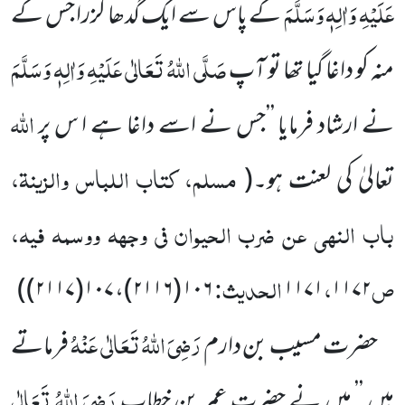
عَلَیْہِ وَاٰلِہٖ وَسَلَّمَ
کے پاس سے ایک
گدھا گزرا جس کے
صَلَّی اللّٰہُ تَعَالٰی عَلَیْہِ وَاٰلِہٖ وَسَلَّمَ
منہ کو داغا گیا تھا تو آپ
اللّٰہ
نے ارشاد فرمایا ’’جس نے اسے داغا ہے ا س پر
مسلم، کتاب اللباس والزینۃ،
تعالیٰ کی لعنت ہو۔
(
باب النہی عن ضرب الحیوان فی وجہہ ووسمہ فیہ،
ص
،
الحدیث:
)
۱۰۶ (۲۱۱۶)، ۱۰۷(۲۱۱۷)
۱۱۷۱
۱۱۷۲
رَضِیَ اللّٰہُ تَعَالٰی عَنْہُ
حضرت مسیب بن دارم
فرماتے
رَضِیَ اللّٰہُ تَعَالٰی
ہیں ’’ میں نے حضرت عمر بن خطاب