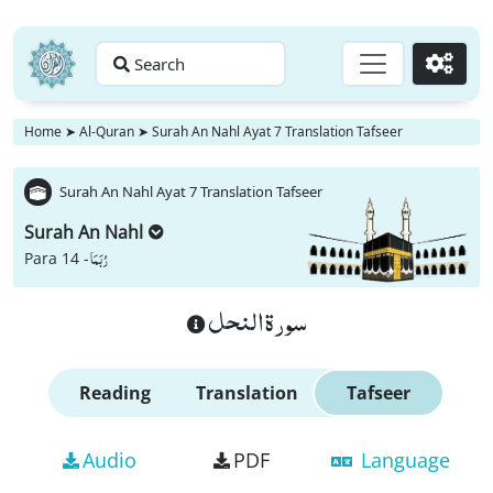
Search
Go
Home
➤
Al-Quran
➤
Surah An Nahl Ayat 7 Translation Tafseer
Surah An Nahl Ayat 7 Translation Tafseer
Surah An Nahl
رُبَمَا
Para 14 -
سورة النحل
Reading
Translation
Tafseer
Audio
PDF
Language