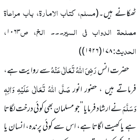
مسلم، کتاب الامارۃ، باب مراعاۃ
ٹھکانے ہیں۔
(
مصلحۃ الدواب فی السیر۔۔۔ الخ، ص
،
۱۰۶۳
الحدیث:
)
۱۷۸(۱۹۲۶)
رَضِیَ اللّٰہُ
تَعَالٰی عَنْہُ
حضرت انس
سے روایت ہے،
صَلَّی اللّٰہُ تَعَالٰی عَلَیْہِ وَاٰلِہٖ
فرماتے ہیں ، حضور انور
وَسَلَّمَ
نے ارشاد
فرمایا ’’ جو مسلمان بھی کوئی درخت لگاتا
ہے یا کھیت اگاتا ہے، اس سے کوئی پرندہ، انسان یا