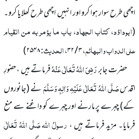
اچھی طرح سوار ہوا کرو اور انہیں
اچھی طرح کھلایا کرو۔
ابوداؤد، کتاب الجہاد، باب ما یؤمر بہ من القیام
(
علی الدواب والبہائم،
، الحدیث:
)
۲۵۴۸
۳ / ۳۲
رَضِیَ اللّٰہُ تَعَالٰی عَنْہُ
حضرت جابر
فرماتے ہیں
، حضورِ
صَلَّی اللّٰہُ تَعَالٰی عَلَیْہِ وَاٰلِہٖ وَسَلَّمَ
اقدس
نے
(جانوروں
کے)
چہرے
پر مارنے اور چہرے کو داغنے سے منع
رسولُ اللّٰہ
صَلَّی اللّٰہُ تَعَالٰی
فرمایا۔ مزید
فرماتے ہیں ،