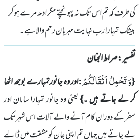
کی طرف کہ تم اس تک نہ پہونچتے مگر ادھ مرے ہو کر
بیشک تمہارا رب نہایت مہربان رحم والا ہے۔
تفسیر : ‎صراط الجنان
وَ تَحْمِلُ اَثْقَالَكُمْ
:
{
اور وہ جانورتمہارے بوجھ اٹھا
کر لے جاتے ہیں ۔}
یعنی وہ جانور تمہارا سامان اور
سفر کے دوران کام آنے والے آلات اس شہر تک
لے جاتے ہیں
جہاں
تم اپنی جان کو مشقت میں
ڈالے