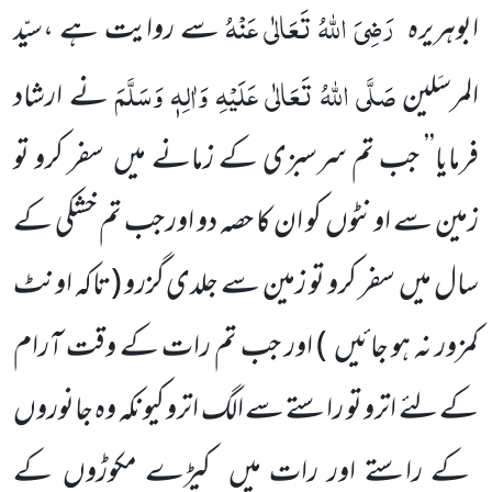
رَضِیَ اللّٰہُ تَعَالٰی عَنْہُ
ابوہریرہ
سے روایت ہے ،سیّد
صَلَّی اللّٰہُ تَعَالٰی
عَلَیْہِ
وَاٰلِہٖ
وَسَلَّمَ
المرسَلین
نے ارشاد
فرمایا’’ جب تم سرسبزی کے زمانے میں
سفر کرو تو
زمین سے اونٹوں
کو ان کا حصہ دو اور جب تم خشکی کے
سال میں
سفر کرو تو زمین سے جلدی گزرو
(تاکہ اونٹ
کمزور نہ ہو جائیں
)
اور جب تم رات کے وقت آرام
کے لئے اترو تو راستے سے الگ اترو کیونکہ وہ جانوروں
کے راستے اور رات میں
کیڑے مکوڑوں
کے