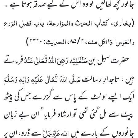
جانور کچھ کھالیں
تو وہ اس کے لیے صدقہ ہوتا ہے ۔
بخاری، کتاب الحرث والمزارعۃ، باب فضل الزرع
(
والغرس اذا اکل منہ،
، الحدیث:
)
۲۳۲۰
۲ / ۸۵
حَنْظَلِیَّہ
رَضِیَ اللّٰہُ تَعَالٰی عَنْہُ
حضرت سہل بن
فرماتے
صَلَّی اللّٰہُ تَعَالٰی عَلَیْہِ وَاٰلِہٖ وَسَلَّمَ
ہیں ، تاجدارِ رسالت
ایک ایسے
اونٹ کے پاس سے گزرے جس کی پیٹھ
پیٹ سے مل گئی تھی تو ارشاد فرمایا’’ ان بے زبان
اللّٰہ
عَزَّوَجَلَّ
جانوروں
کے بارے میں
سے ڈرو، ان پر