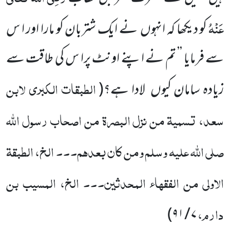
عَنْہُ
کو دیکھا
کہ انہوں
نے ایک شتربان کو مارا اور ا س
سے فرمایا ’’ تم نے اپنے اونٹ پرا س کی طاقت سے
الطبقات الکبری لابن
زیادہ سامان کیوں
لادا ہے؟
(
سعد، تسمیۃ من نزل البصرۃ من اصحاب رسول اللّٰہ
صلی اللّٰہ علیہ وسلم
ومن کان بعدہم۔۔۔ الخ، الطبقۃ
الاولی من الفقہاء المحدثین۔۔۔ الخ، المسیب بن
دارم،
)
۷ / ۹۱