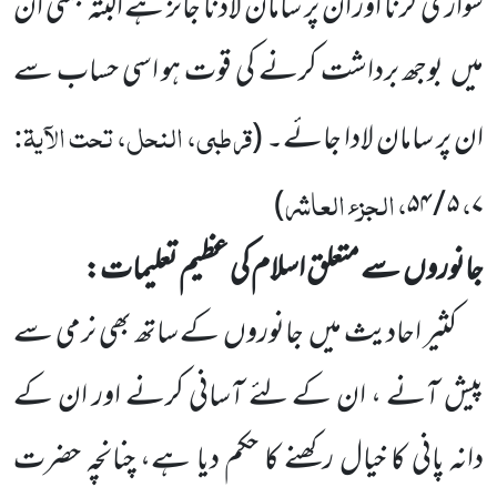
سواری کرنا اور
ان پر سامان لادنا جائز ہے البتہ جتنی ان
میں
بوجھ برداشت کرنے کی قوت ہو اسی حساب سے
قرطبی، النحل، تحت الآیۃ:
ان پر سامان لادا جائے۔
(
،
، الجزء العاشر
)
۵ / ۵۴
۷
جانوروں
سے متعلق اسلام کی عظیم تعلیمات:
کثیر احادیث میں
جانوروں
کے ساتھ بھی نرمی سے
پیش آنے ، ان کے لئے آسانی کرنے اور ان کے
دانہ پانی
کا خیال رکھنے کا حکم دیا ہے، چنانچہ حضرت