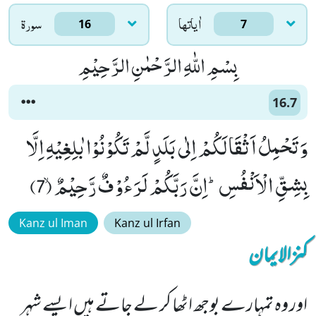
اٰياتها
سورۃ
16
7
بِسْمِ اللّٰهِ الرَّحْمٰنِ الرَّحِیْمِ
16.7
وَ تَحْمِلُ اَثْقَالَكُمْ اِلٰى بَلَدٍ لَّمْ تَكُوْنُوْا بٰلِغِیْهِ اِلَّا
بِشِقِّ الْاَنْفُسِؕ-اِنَّ رَبَّكُمْ لَرَءُوْفٌ رَّحِیْمٌۙ (7)
Kanz ul Iman
Kanz ul Irfan
کنزالایمان
اور وہ تمہارے بوجھ اٹھا کر لے جاتے ہیں ایسے شہر