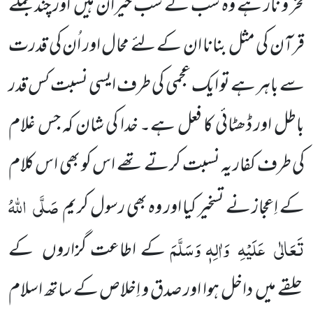
فخر و ناز ہے وہ سب کے سب حیران ہیں
اور چند جملے
قرآن کی مثل بنانا ان کے لئے محال اور اُن کی قدرت
سے باہر ہے تو ایک عجمی کی طرف ایسی نسبت کس قدر
باطل اور ڈھٹائی کا فعل ہے۔ خدا کی شان کہ جس غلام
کی طرف کفار یہ نسبت کرتے تھے اس کو بھی اس کلام
صَلَّی
اللّٰہُ
کے اِعجاز نے تسخیر کیا اور وہ بھی رسول کریم
تَعَالٰی
عَلَیْہِ
وَاٰلِہٖ وَسَلَّمَ
کے اطاعت گزاروں
کے
حلقے میں
داخل ہوا اور صدق و اِخلاص کے ساتھ اسلام