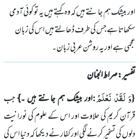
اور بیشک ہم جانتے ہیں کہ وہ کہتے ہیں یہ تو کوئی آدمی
سکھاتا ہے جس کی طرف ڈھالتے ہیں اس کی زبان
عجمی ہے اور یہ روشن عربی زبان۔
تفسیر : ‎صراط الجنان
وَ لَقَدْ نَعْلَمُ
:
{
اور بیشک ہم جانتے ہیں ۔}
جب
قرآنِ کریم کی حلاوت اور اس کے علوم کی نورانیت
دلوں
کی تسخیر کرنے لگی اور کفار نے دیکھا کہ دنیا اس کی