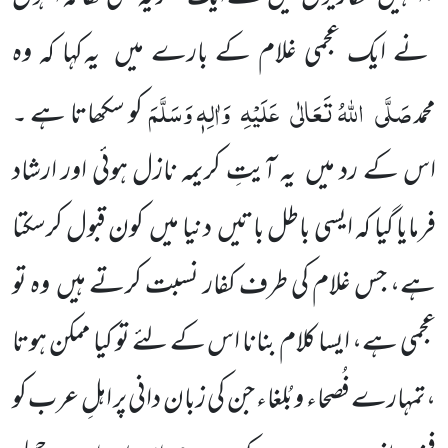
نے ایک عجمی غلام کے بارے میں
یہ کہا کہ وہ
صَلَّی
اللّٰہُ تَعَالٰی
عَلَیْہِ
وَاٰلِہٖ وَسَلَّمَ
محمد
کو سکھاتا ہے ۔
اس کے رد میں
یہ آیتِ کریمہ نازل ہوئی اور ارشاد
فرمایا گیا کہ ایسی باطل باتیں
دنیا میں
کون قبول کرسکتا
ہے، جس غلام کی طرف کفار نسبت کرتے ہیں
وہ تو
عجمی ہے، ایسا کلام بنانا اس کے لئے تو کیا ممکن ہوتا
،تمہارے فُصحاء و بُلغاء جن کی زبان دانی پر اہلِ عرب کو