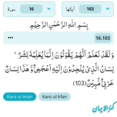
اٰياتها
سورۃ
16
103
بِسْمِ اللّٰهِ الرَّحْمٰنِ الرَّحِیْمِ
16.103
وَ لَقَدْ نَعْلَمُ اَنَّهُمْ یَقُوْلُوْنَ اِنَّمَا یُعَلِّمُهٗ بَشَرٌؕ-
لِسَانُ الَّذِیْ یُلْحِدُوْنَ اِلَیْهِ اَعْجَمِیٌّ وَّ هٰذَا لِسَانٌ
عَرَبِیٌّ مُّبِیْنٌ(103)
Kanz ul Iman
Kanz ul Irfan
کنزالایمان