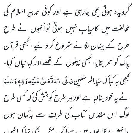
گرویدہ ہوتی چلی جارہی ہے اور کوئی تدبیر اسلام کی
مخالفت میں
کامیاب نہیں
ہوتی تو اُنہوں
نے طرح
طرح کے بہتان لگانے شروع کر دئیے ، کبھی قرآن
پاک کو سِحر بتایا، کبھی پہلوں
کے قصے اور کہانیاں
کہا،
صَلَّی اللّٰہُ تَعَالٰی عَلَیْہِ وَاٰلِہٖ وَسَلَّمَ
کبھی یہ کہا کہ سیّد المرسَلین
نے یہ خود بنالیا ہے اور ہر طرح کوشِش کی کہ کسی طرح
لوگ اس مقدس کتاب کی طرف سے بدگمان ہوں
،انہیں
مکاریوں
میں
سے ایک مکر یہ بھی تھا کہ انہوں