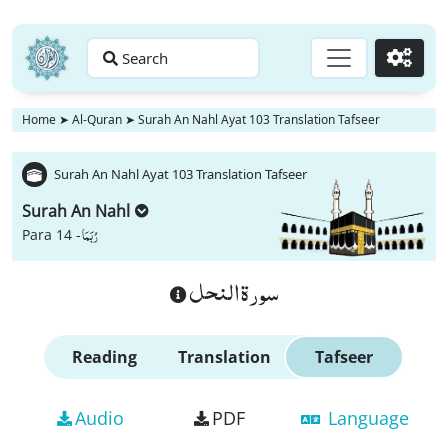
Search
Go
Home
➤
Al-Quran
➤
Surah An Nahl Ayat 103 Translation Tafseer
Surah An Nahl Ayat 103 Translation Tafseer
Surah An Nahl
رُبَمَا
Para 14 -
سورة النحل
Reading
Translation
Tafseer
Audio
PDF
Language