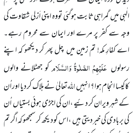
الٰہی میں گمراہی ثابت ہوگئی تووہ اپنی اَزلی شقاوت کی
وجہ سے کفر پر مرے اور ایمان سے محروم رہے۔
اے کفارِ مکہ! تم زمین میں چل پھر کر دیکھو کہ اپنے
عَلَیْہِمُ الصَّلٰوۃُ وَالسَّلَام
رسولوں
کو جھٹلانے والوں
اللّٰہ
کاکیسا انجام ہوا؟ انہیں
تعالیٰ نے ہلاک کر دیا اور اُن
کے شہر ویران کر دئیے ،ان کی اجڑی ہوئی بستیاں اُن
کی بربادی کی خبر دیتی ہیں ،اس کو دیکھ کر سمجھو کہ اگر تم