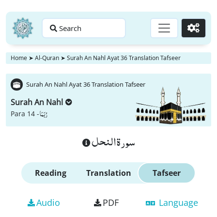
Search
Go
Home
➤
Al-Quran
➤
Surah An Nahl Ayat 36 Translation Tafseer
Surah An Nahl Ayat 36 Translation Tafseer
Surah An Nahl
رُبَمَا
Para 14 -
سورة النحل
Reading
Translation
Tafseer
Audio
PDF
Language