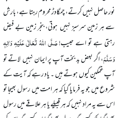
نور حاصل نہیں کرتے، چمگادڑ محروم رہتا ہے، بارش
سے ہر زمین سرسبز نہیں ہوتی، بنجر زمین بے فیض
صَلَّی اللّٰہُ تَعَالٰی عَلَیْہِ وَاٰلِہٖ
رہتی ہے تو اے حبیب!
وَسَلَّمَ
، اگر بعض بد بخت آپ پر ایمان نہیں لاتے تو
آپ غمگین کیوں ہوتے ہیں ۔ یاد رہے کہ آیت کے
شروع میں جو یہ فرمایا گیا کہ ہر امت میں رسول بھیجا تو
اس سے یہ مراد نہیں کہ ہر قبیلے یا ہر علاقے میں رسول