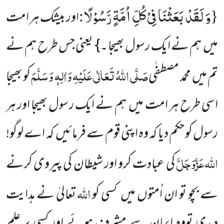
وَ لَقَدْ بَعَثْنَا فِیْ كُلِّ اُمَّةٍ رَّسُوْلًا
:
{
اور بیشک ہر امت
میں ہم نے ایک رسول بھیجا ۔} یعنی جس طرح ہم نے
صَلَّی اللّٰہُ تَعَالٰی عَلَیْہِ وَاٰلِہٖ وَسَلَّمَ
تم میں محمد مصطفٰی
کو بھیجا
اسی طرح ہر امت میں ہم نے ایک رسول بھیجا اور ہر
رسول کو حکم دیا کہ وہ اپنی قوم سے فرمائیں کہ اے لوگو!
اللّٰہ
عَزَّوَجَلَّ
کی عبادت کرو اور شیطان کی پیروی کرنے
اللّٰہ
سے بچو تو ان اُمتوں میں کسی کو
تعالیٰ نے ہدایت
دیدی تووہ ایمان سے مشرف ہوئے اور کسی پر علمِ