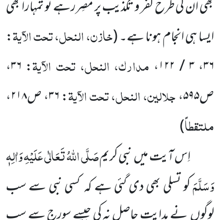
بھی اُن کی طرح کفر و تکذیب پر مُصِر رہے تو تمہارا بھی
خازن، النحل، تحت الآیۃ
ایسا ہی انجام ہونا ہے۔
(
:
مدارک، النحل، تحت الآیۃ
،
۳۶
:
،
۳ / ۱۲۲
،
۳۶
جلالین، النحل، تحت الآیۃ
ص
۵۹۵
،
:
۳۶
، ص
۲۱۸
،
ملتقطاً
)
صَلَّی اللّٰہُ تَعَالٰی عَلَیْہِ وَاٰلِہٖ
اِس آیت میں نبی کریم
وَسَلَّمَ
کو تسلی بھی دی گئی ہے کہ کسی نبی سے سب
لوگوں نے ہدایت حاصل نہ کی جیسے سورج سے سب