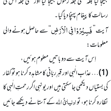
بھیجا گیا بلکہ کسی جگہ رسول بھیجا گیا اور کسی جگہ اس کی
رسالت کا پیغام پہنچا دیا گیا۔
فَسِیْرُوْا فِی الْاَرْضِ
آیت ’’
‘‘ سے حاصل ہونے والی
معلومات:
اِس آیت سے دو باتیں معلوم ہوئیں ،
(1)
… عذابِ الٰہی اور قہرِ ربّانی کا مشاہدہ کرنا ہو تو کفار
کی بستیاں دیکھی جاسکتی ہیں اور یونہی اگر رحمتِ الٰہی کا
اولیائُ
اللّٰہ
نظارہ کرنا ہو، تو
کے آستانے دیکھے جائیں