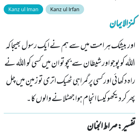
Kanz ul Iman
Kanz ul Irfan
کنزالایمان
اور بیشک ہر امت میں سے ہم نے ایک رسول بھیجا کہ
اللہ کو پوجو اور شیطان سے بچو تو ان میں کسی کو اللہ نے
راہ دکھائی اور کسی پر گمراہی ٹھیک اتری تو زمین میں چل
پھر کر دیکھو کیسا انجام ہوا جھٹلانے والوں کا۔
تفسیر : ‎صراط الجنان