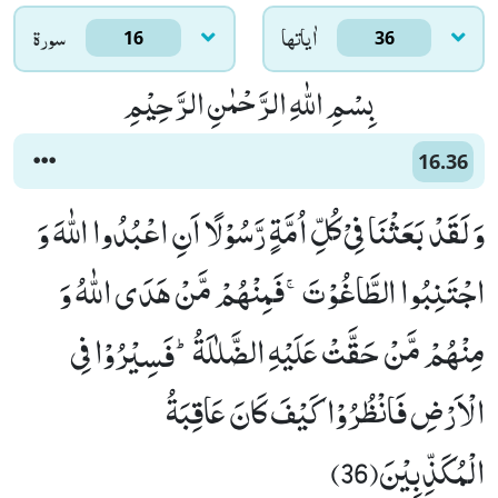
اٰياتها
سورۃ
16
36
بِسْمِ اللّٰهِ الرَّحْمٰنِ الرَّحِیْمِ
16.36
وَ لَقَدْ بَعَثْنَا فِیْ كُلِّ اُمَّةٍ رَّسُوْلًا اَنِ اعْبُدُوا اللّٰهَ وَ
اجْتَنِبُوا الطَّاغُوْتَۚ-فَمِنْهُمْ مَّنْ هَدَى اللّٰهُ وَ
مِنْهُمْ مَّنْ حَقَّتْ عَلَیْهِ الضَّلٰلَةُؕ-فَسِیْرُوْا فِی
الْاَرْضِ فَانْظُرُوْا كَیْفَ كَانَ عَاقِبَةُ
الْمُكَذِّبِیْنَ(36)