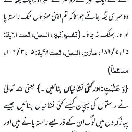
کے لئے ایک شہر سے دوسرے شہر اور ایک جگہ سے
دوسری جگہ جاتے ہو تاکہ تم اپنی منزلوں
تک راستہ پا
تفسیرکبیر، النحل، تحت الآیۃ:
لو اور بھٹک نہ جاؤ۔
(
،
، خازن، النحل، تحت الآیۃ:
،
،
۳ / ۱۱۶
۱۵
۷ / ۱۸۹
۱۵
ملتقطاً
)
وَ عَلٰمٰتٍ
{
:
اللّٰہ
اور کئی نشانیاں
بنائیں ۔}
یعنی
تعالیٰ
نے راستوں
کی پہچان کیلئے کئی نشانیاں
بنائیں
جیسے
پہاڑ کہ دن میں
لوگ ان کے ذریعے راستہ پاتے ہیں
اور