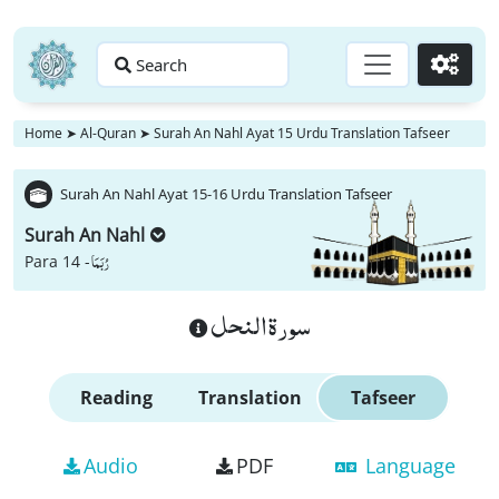
Search
Go
Home
➤
Al-Quran
➤
Surah An Nahl Ayat 15 Urdu Translation Tafseer
Surah An Nahl Ayat 15-16 Urdu Translation Tafseer
Surah An Nahl
رُبَمَا
Para 14 -
سورة النحل
Reading
Translation
Tafseer
Audio
PDF
Language