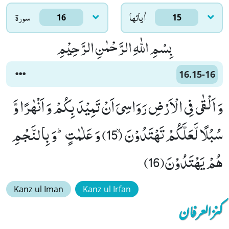
اٰياتها
سورۃ
16
15
بِسْمِ اللّٰهِ الرَّحْمٰنِ الرَّحِیْمِ
16.15-16
وَ اَلْقٰى فِی الْاَرْضِ رَوَاسِیَ اَنْ تَمِیْدَ بِكُمْ وَ اَنْهٰرًا وَّ
سُبُلًا لَّعَلَّكُمْ تَهْتَدُوْنَۙ (15) وَ عَلٰمٰتٍؕ-وَ بِالنَّجْمِ
هُمْ یَهْتَدُوْنَ(16)
Kanz ul Iman
Kanz ul Irfan
کنزالعرفان