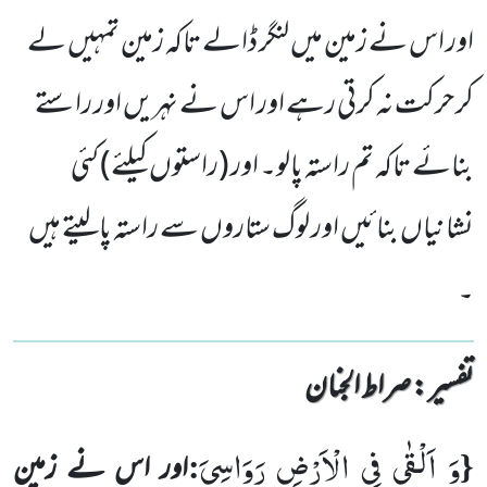
اور اس نے زمین میں لنگر ڈالے تاکہ زمین تمہیں لے
کر حرکت نہ کرتی رہے اور اس نے نہریں اور راستے
بنائے تاکہ تم راستہ پالو۔ اور (راستوں کیلئے) کئی
نشانیاں بنائیں اور لوگ ستاروں سے راستہ پالیتے ہیں
۔
تفسیر : ‎صراط الجنان
وَ اَلْقٰى فِی الْاَرْضِ رَوَاسِیَ
:
{
اور اس نے زمین