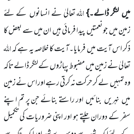
اللّٰہ
میں
لنگر ڈالے۔}
تعالیٰ نے انسانوں
کے لئے
زمین میں
جو نعمتیں
پیدا فرمائی ہیں
ان میں سے بعض کا
اللّٰہ
ذکر اس آیت میں
فرمایا۔آیت کا خلاصہ یہ ہے کہ
تعالیٰ نے زمین میں
مضبوط پہاڑوں
کے لنگر ڈالے تاکہ
وہ تمہیں
لے کر حرکت نہ کرتی رہے اور اس نے زمین
میں
نہریں
بنائیں
اور راستے بنائے جن پر تم اپنے
سفر کے دوران چلتے ہو اور اپنی ضروریات کی تکمیل