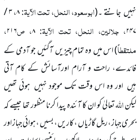
ابوسعود، النحل، تحت الآیۃ:
،
نہیں
جانتے ۔
(
۸
۳ /
، جلالین، النحل، تحت الآیۃ:
، ص
،
۲۱۶
۸
۲۴۷
ملتقطاً
)
اس میں
وہ تمام چیزیں
آگئیں
جو آدمی کے
فائدے، راحت و آرام اورآسائش
کے کام آتی
ہیں
اور وہ اس وقت تک موجود نہیں
ہوئی تھیں
اللّٰہ
لیکن
تعالیٰ کو ان کا آئندہ پیدا کرنا منظور تھا جیسے کہ
بحری جہاز ، ریل گاڑیاں
، کاریں ، بسیں ، ہوائی جہاز اور