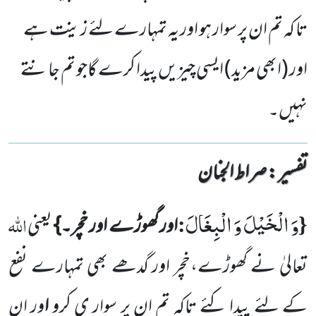
تا کہ تم ان پر سوار ہو اور یہ تمہارے لئے زینت ہے
اور (ابھی مزید) ایسی چیزیں پیدا کرے گاجو تم جانتے
نہیں۔
تفسیر : ‎صراط الجنان
وَ الْخَیْلَ وَ الْبِغَالَ
{
:
اللّٰہ
اور گھوڑے اور خچر۔}
یعنی
تعالیٰ نے گھوڑے،خچر اور گدھے بھی تمہارے نفع
کے لئے پیدا کئے تاکہ
تم ان پر سوار ی کرو
ا
ور ان