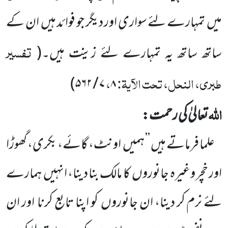
میں
تمہارے لئے سواری اور دیگر جو فوائد ہیں
ان کے
تفسیر
ساتھ ساتھ یہ تمہارے لئے زینت ہیں۔
(
طبری، النحل، تحت الآیۃ:
،
)
۷ / ۵۶۲
۸
اللّٰہ
تعالیٰ کی رحمت:
علما فرماتے ہیں ’’ ہمیں
اونٹ، گائے، بکری، گھوڑا
اور خچر وغیرہ جانوروں
کا مالک بنا دینا، انہیں
ہمارے
لئے نرم کر دینا، ان جانوروں
کو اپنا تابع کرنا
اور ان