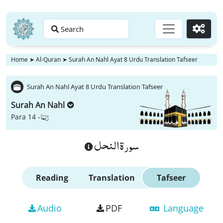
Search
Go
Home
➤
Al-Quran
➤
Surah An Nahl Ayat 8 Urdu Translation Tafseer
Surah An Nahl Ayat 8 Urdu Translation Tafseer
Surah An Nahl
رُبَمَا
Para 14 -
سورة النحل
Reading
Translation
Tafseer
Audio
PDF
Language