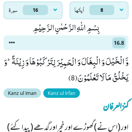
اٰياتها
سورۃ
16
8
بِسْمِ اللّٰهِ الرَّحْمٰنِ الرَّحِیْمِ
16.8
وَّ الْخَیْلَ وَ الْبِغَالَ وَ الْحَمِیْرَ لِتَرْكَبُوْهَا وَ زِیْنَةًؕ-وَ
یَخْلُقُ مَا لَا تَعْلَمُوْنَ(8)
Kanz ul Iman
Kanz ul Irfan
کنزالعرفان
اور (اس نے) گھوڑے اور خچر اور گدھے (پیدا کئے)