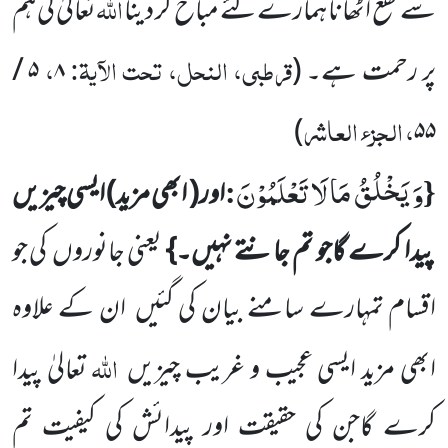
اللّٰہ
سے نفع اٹھانا ہمارے لئے مباح کر دینا
تعالیٰ کی ہم
قرطبی، النحل، تحت الآیۃ:
،
پر رحمت ہے۔
(
۸
۵ /
، الجزء العاشر
)
۵۵
وَ یَخْلُقُ مَا لَا تَعْلَمُوْنَ
:
{
اور
( ابھی مزید)
ایسی چیزیں
پیدا کرے گاجو تم جانتے نہیں۔}
یعنی جانوروں
کی جو
اقسام
تمہارے سامنے بیان کی گئیں
ان کے علاوہ
اللّٰہ
ابھی مزید ایسی عجیب و غریب چیزیں
تعالیٰ پیدا
کرے گاجن کی حقیقت اور
پیدائش کی کیفیت تم