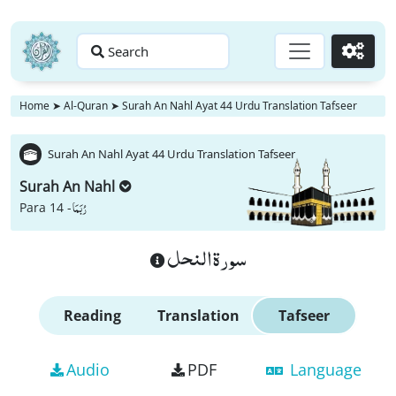
Search
Go
Home
➤
Al-Quran
➤
Surah An Nahl Ayat 44 Urdu Translation Tafseer
Surah An Nahl Ayat 44 Urdu Translation Tafseer
Surah An Nahl
رُبَمَا
Para 14 -
سورة النحل
Reading
Translation
Tafseer
Audio
PDF
Language