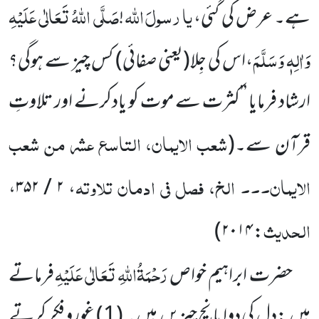
یا
رسولَ
اللّٰہ
صَلَّی اللّٰہُ تَعَالٰی عَلَیْہِ
ہے۔ عرض کی گئی،
!
وَاٰلِہٖ وَسَلَّمَ
،اس کی جِلا
(یعنی صفائی)
کس چیز سے
ہوگی؟
ارشاد فرمایا ’’کثرت سے موت کو یادکرنے اور تلاوتِ
شعب الایمان، التاسع عشر من شعب
قرآن سے۔
(
الایمان۔۔۔ الخ، فصل فی ادمان تلاوتہ
، ۲ / ۳۵۲،
الحدیث
)
: ۲۰۱۴
رَحْمَۃُاللّٰہِ تَعَالٰی عَلَیْہِ
حضرت ابراہیم خواص
فرماتے
ہیں
:دل کی دوا پانچ چیزیں
ہیں ۔ (
1
) غورو فکر کرتے