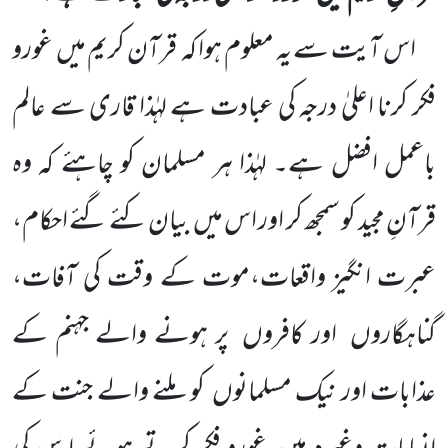
اس آیت سے یہ معلوم ہوا کہ
قرآن کریم میں
غورو
فکر کرنا اعلیٰ درجہ کی عبادت ہے لہٰذا قاری سے عالم
باعمل افضل
ہے۔ لہٰذا ہر مسلمان کو چاہئے کہ وہ
قرآنِ مجید کو سمجھ کر اور اس میں
بیان کئے گئے احکام،
عبرت انگیز واقعات،موت کے وقت
کی آفات،
گناہگاروں
اور کافروں
پر ہونے والے جہنم کے
عذابات اور نیک مسلمانوں
کو ملنے والے جنت کے