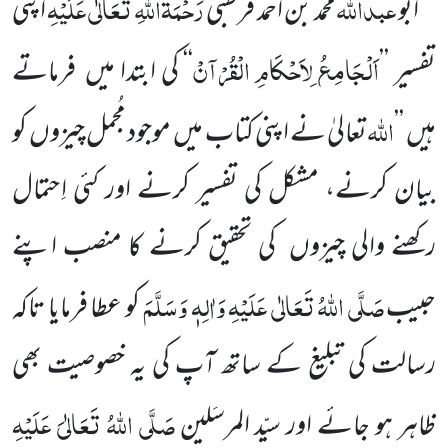
عبداللّٰہ
رَحْمَۃُاللّٰہِ تَعَالٰی عَلَیْہِ
ابو
محمد بن احمد قرطبی
اپنی
اَلْجَامِعُ لِاَحْکَامِ الْقُرْآنْ
تفسیر ’’
‘‘ کی ابتدا میں
فرماتے
اللّٰہ
ہیں
’’
تعالیٰ نے اپنی کتاب میں
موجود مُجمل چیزوں
کو
بیان کرنے، مشکل کی تفسیر کرنے اور کئی اِحتمال
رکھنے والی چیزوں
کی
تحقیق کرنے کا منصب اپنے
صَلَّی اللّٰہُ تَعَالٰی عَلَیْہِ وَاٰلِہٖ وَسَلَّمَ
حبیب
کو عطا فرمایا تاکہ
رسالت کی تبلیغ کے ساتھ آپ کی یہ خصوصیت
بھی
صَلَّی اللّٰہُ تَعَالٰیَ عَلَیْہِ
ظاہر ہو جائے اور
سیّد المرسَلین