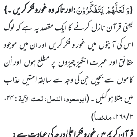
وَ لَعَلَّهُمْ یَتَفَكَّرُوْنَ
:
{
اورتاکہ وہ غوروفکر کریں ۔}
یعنی قرآن نازل کرنے کا ایک مقصد یہ ہے کہ لوگ
اس کی آیتوں
میں
غور و فکر کریں
اور ان میں
موجود
حقائق اور عبرت انگیز چیزوں
پر مطلع ہوں
اور اُن
کاموں
سے بچیں
جن کی وجہ سے سابقہ
امتیں
عذاب
ابوسعود، النحل، تحت الآیۃ
میں
مبتلا ہو گئیں ۔
(
: ۴۴،
ملخصاً
)
۳ / ۲۶۸،
قرآنِ کریم میں
غورو فکر اعلیٰ درجہ کی عبادت ہے: