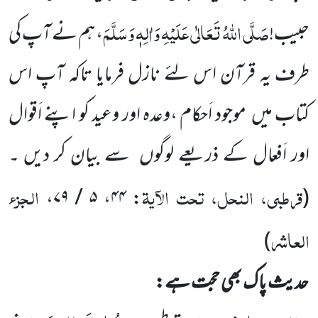
صَلَّی اللّٰہُ
تَعَالٰی عَلَیْہِ وَاٰلِہٖ وَسَلَّمَ
حبیب!
، ہم نے آپ کی
طرف یہ قرآن اس لئے نازل فرمایا تاکہ آپ اس
کتاب میں
موجود اَحکام ،وعدہ اور وعید کو اپنے اَقوال
اور اَفعال کے ذریعے لوگوں
سے بیان کر دیں ۔
قرطبی، النحل، تحت الآیۃ
الجزء
: ۴۴، ۵ / ۷۹،
(
العاشر
)
حدیث پاک بھی حجت ہے: