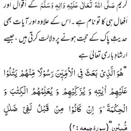
صَلَّی اللّٰہُ تَعَالٰی عَلَیْہِ وَاٰلِہٖ وَسَلَّمَ
کریم
کے اَقوال اور
اَفعال
ہی کا تو نام
ہے ۔اس کے علاوہ اور آیات بھی
حدیثِ پاک کے حجت ہونے پر دلالت کرتی ہیں
،جیسے
ارشادِ باری تعالیٰ ہے
هُوَ الَّذِیْ بَعَثَ فِی الْاُمِّیّٖنَ رَسُوْلًا مِّنْهُمْ یَتْلُوْا
’’
عَلَیْهِمْ اٰیٰتِهٖ وَ یُزَكِّیْهِمْ وَ یُعَلِّمُهُمُ الْكِتٰبَ وَ
الْحِكْمَةَۗ-وَ اِنْ كَانُوْا مِنْ قَبْلُ لَفِیْ ضَلٰلٍ
مُّبِیْنٍ
سورۂ جمعہ
)
:۲
(
‘‘