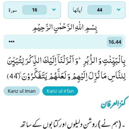
اٰياتها
سورۃ
16
44
بِسْمِ اللّٰهِ الرَّحْمٰنِ الرَّحِیْمِ
16.44
بِالْبَیِّنٰتِ وَ الزُّبُرِؕ-وَ اَنْزَلْنَاۤ اِلَیْكَ الذِّكْرَ لِتُبَیِّنَ
لِلنَّاسِ مَا نُزِّلَ اِلَیْهِمْ وَ لَعَلَّهُمْ یَتَفَكَّرُوْنَٜ (44)
Kanz ul Iman
Kanz ul Irfan
کنزالعرفان
۔(ہم نے) روشن دلیلوں اور کتابوں کے ساتھ