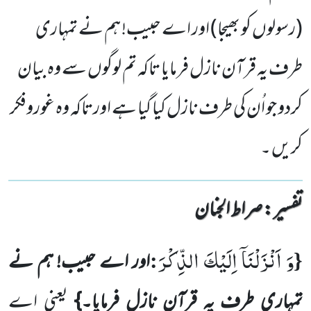
(رسولوں کو بھیجا) اور اے حبیب! ہم نے تمہاری
طرف یہ قرآن نازل فرمایا تاکہ تم لوگوں سے وہ بیان
کردو جو اُن کی طرف نازل کیا گیا ہے اورتاکہ وہ غوروفکر
کریں ۔
تفسیر : ‎صراط الجنان
وَ اَنْزَلْنَاۤ اِلَیْكَ الذِّكْرَ
:
{
اور اے حبیب! ہم نے
تمہاری طرف یہ قرآن نازل فرمایا۔}
یعنی اے