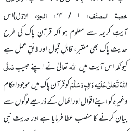
خطبۃ المصنّف
الجزء الاوّل
، ۱ / ۲۴،
)
اس
آیتِ
کریمہ
سے معلوم ہو اکہ قرآنِ پاک کی طرح
حدیث پاک بھی معتبر، قابلِ قبول اور لائقِ عمل ہے
اللّٰہ
صَلَّی
کیونکہ اس آیت میں
تعالیٰ
نے
اپنے حبیب
اللّٰہُ تَعَالٰی عَلَیْہِ وَاٰلِہٖ وَسَلَّمَ
کو قرآنِ پاک میں
موجود احکام
وغیرہ کو اپنے اقوال اور افعال کے
ذریعے لوگوں
سے
بیان کرنے کا منصب عطا فرمایا ہے اور حدیث نبی