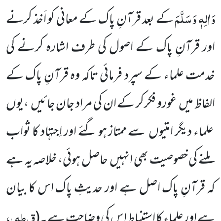
وَاٰلِہٖ وَسَلَّمَ
کے بعد قرآنِ پاک کے معانی کو اَخذ کرنے
اور قرآنِ پاک کے اصول کی طرف اشارہ کرنے کی
خدمت علماء کے سپرد فرمائی تاکہ وہ قرآنِ پاک کے
الفاظ میں
غورو فکرکر کے ان کی مراد
جان جائیں
،یوں
علماء دیگر امتیوں
سے ممتاز ہو گئے اور اِجتہاد کا ثواب
ملنے کی خصوصیت بھی انہیں
حاصل ہوئی، خلاصہ
یہ
ہے
کہ قرآنِ پاک اصل ہے اور حدیثِ پاک اس کا بیان
قرطبی،
ہے اور علماء کا اِستنباط ا س کی وضاحت ہے۔
(