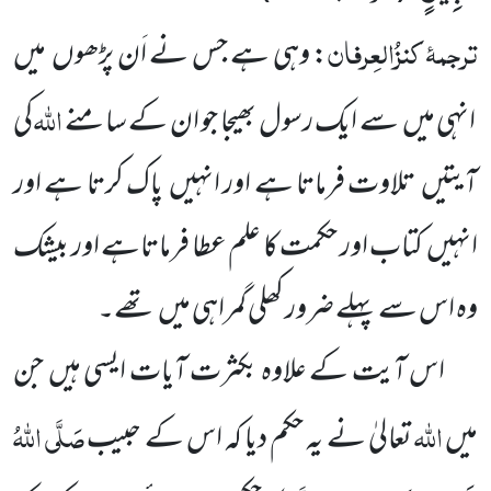
ترجمۂ
کنزُالعِرفان
: وہی ہے جس نے اَن پڑھوں
میں
اللّٰہ
انہی میں
سے ایک رسول بھیجا جو ان کے سامنے
کی
آیتیں
تلاوت فرماتا
ہے اور انہیں
پاک کرتا ہے اور
انہیں
کتاب اور حکمت کا علم عطا فرماتاہے اور بیشک
وہ اس سے پہلے ضرور کھلی گمراہی میں
تھے۔
اس آیت کے علاوہ بکثرت آیات ایسی ہیں
جن
اللّٰہ
صَلَّی اللّٰہُ
میں
تعالیٰ نے یہ حکم دیا کہ اس کے حبیب