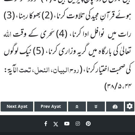
ہوئے
قرآنِ مجید کی تلاوت کرنا، (
2
) بھوکا رہنا، (
3
)
اللّٰہ
رات میں
نوافل ادا کرنا، (
4
) سَحری کے وقت
تعالیٰ کی بارگاہ میں
گریہ وزاری کرنا، (
5
) نیک لوگوں
روح البیان، النحل، تحت ال
کی صحبت اختیار کرنا،
(
آیۃ:
)
۴۴، ۵ / ۳۸
Next
Ayat
Prev
Ayat