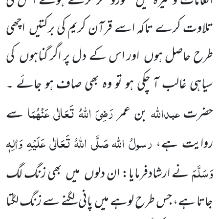
انعامات وغیرہ میں
غورو فکر کرتے ہوئے ا س کی
تلاوت کرے تاکہ اسے قرآن کریم کی برکتیں
اچھی
طرح حاصل ہوں
اور اس کے
دل پر اگر گناہوں
کی
سیاہی غالب آ چکی ہو تو وہ بھی صاف ہو جائے ۔
عبداللّٰہ
رَضِیَ اللّٰہُ تَعَالٰی عَنْہُمَا
حضرت
بن عمر
سے
رسولُ اللّٰہ
صَلَّی اللّٰہُ تَعَالٰی عَلَیْہِ وَاٰلِہٖ
روایت
ہے،
وَسَلَّمَ
نے ا
رشادفرمایا: ان دلوں
میں
بھی زنگ لگ
جاتا ہے، جس طرح لوہے میں
پانی لگنے سے زنگ لگتا