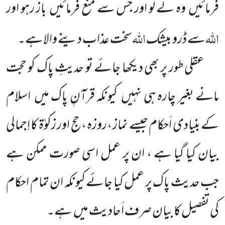
فرمائیں
وہ لے
لو اور جس سے منع فرمائیں
باز رہو اور
اللّٰہ
اللّٰہ
سے ڈرو بیشک
سخت عذاب دینے والاہے۔
عقلی طور پر بھی دیکھا جائے تو حدیثِ پاک کو حجت
مانے بغیر چارہ ہی نہیں
کیونکہ قرآنِ پاک میں
اسلام
کے
بنیادی
اَحکام جیسے نماز ،روزہ ،حج اور زکوٰۃ کا اِجمالی
بیان کیا گیا ہے ، ان پر عمل اسی صورت ممکن ہے
جب حدیث پاک پر عمل کیا
جائے
کیونکہ ان تمام احکام
کی تفصیل کا بیان صرف اَحادیث میں
ہے۔