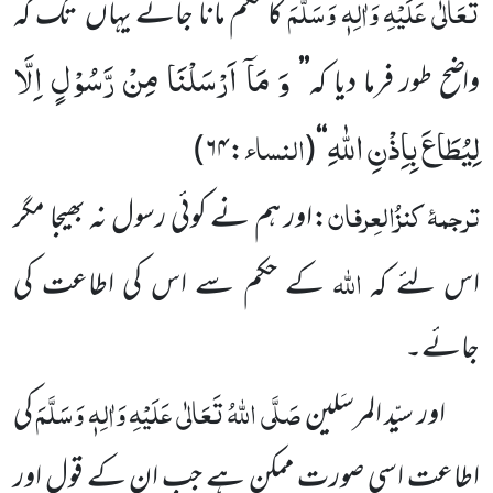
تَعَالٰی عَلَیْہِ وَاٰلِہٖ وَسَلَّمَ
کا حکم مانا جائے یہاں
تک کہ
وَ مَاۤ اَرْسَلْنَا مِنْ رَّسُوْلٍ اِلَّا
واضح طور فرما دیا کہ
’’
لِیُطَاعَ بِاِذْنِ اللّٰهِ
النسا
ء
)
:۶۴
(
‘‘
ترجمۂ
کنزُالعِرفان
:اور ہم نے کوئی رسول نہ بھیجا مگر
اللّٰہ
اس لئے کہ
کے حکم سے اس کی اطاعت کی
جائے۔
صَلَّی اللّٰہُ تَعَالٰی عَلَیْہِ وَاٰلِہٖ
وَسَلَّمَ
اور سیّد المرسَلین
کی
اطاعت اسی صورت ممکن ہے جب ان کے قول اور