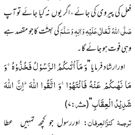
فعل کی پیروی
کی جائے ، اگر یوں
نہ کیا جائے تو آپ
صَلَّی اللّٰہُ تَعَالٰی عَلَیْہِ وَاٰلِہٖ وَسَلَّمَ
کی بِعثَت کا جو مقصد ہے
وہی فوت ہو جائے گا۔
وَ مَاۤ اٰتٰىكُمُ الرَّسُوْلُ فَخُذُوْهُۗ-وَ
اور ارشاد فرمایا
’’
مَا نَهٰىكُمْ عَنْهُ فَانْتَهُوْاۚ-وَ اتَّقُوا اللّٰهَؕ-اِنَّ اللّٰهَ
شَدِیْدُ الْعِقَابِ
حشر
)
:۷
(
‘‘
ترجمۂ
کنزُالعِرفان
: اوررسول جو کچھ تمہیں
عطا