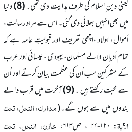
یعنی دین ِاسلام کی طرف ہدایت دی تھی۔
(
8
)
دنیا
میں
بھی انہیں
بھلائی دی گئی۔ اس سے مراد رسالت،
اَموال، اولاد ،اچھی تعریف اور قبولیتِ عامہ ہے کہ
تمام اَدیان والے مسلمان، یہودی ، عیسائی اور عرب
کے مشرکین سب اُن کی عظمت بیان کرتے اور اُن
سے محبت رکھتے ہیں ۔
(
9
)
آخرت میں
قرب والے
مدارک، النحل، تحت
بندوں
میں
سے ہوں
گے۔
(
الآیۃ
خازن، النحل، تحت
: ۱۲۰-۱۲۲، ص۶۱۳،