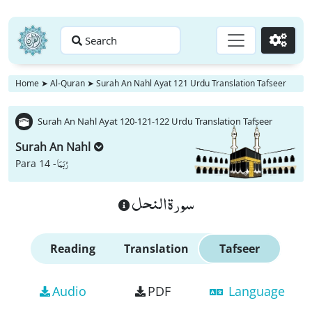
Search
Go
Home
➤
Al-Quran
➤
Surah An Nahl Ayat 121 Urdu Translation Tafseer
Surah An Nahl Ayat 120-121-122 Urdu Translation Tafseer
Surah An Nahl
رُبَمَا
Para 14 -
سورة النحل
Reading
Translation
Tafseer
Audio
PDF
Language