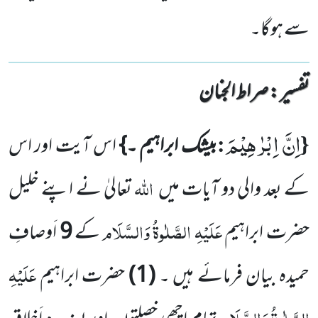
سے ہوگا۔
تفسیر : ‎صراط الجنان
اِنَّ اِبْرٰهِیْمَ
:
{
بیشک ابراہیم ۔}
اس آیت اور اس
اللّٰہ
کے بعد والی دو آیات میں
تعالیٰ نے اپنے خلیل
عَلَیْہِ الصَّلٰوۃُ وَالسَّلَام
حضرت ابراہیم
کے
9
اَوصافِ
عَلَیْہِ
حمیدہ بیان فرمائے ہیں ۔
(
1
)
حضرت ابراہیم
الصَّلٰوۃُ وَالسَّلَام