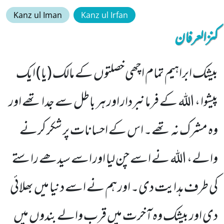
Kanz ul Iman
Kanz ul Irfan
کنزالعرفان
بیشک ابراہیم تمام اچھی خصلتوں کے مالک (یا) ایک
پیشوا ، اللہ کے فرمانبردار اور ہر باطل سے جدا تھے اور
وہ مشرک نہ تھے۔ اس کے احسانات پر شکر کرنے
والے، اللہ نے اسے چن لیا اور اسے سیدھے راستے
کی طرف ہدایت دی۔ اور ہم نے اسے دنیا میں بھلائی
دی اور بیشک وہ آخرت میں قرب والے بندوں میں