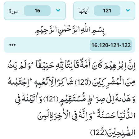
اٰياتها
سورۃ
16
121
بِسْمِ اللّٰهِ الرَّحْمٰنِ الرَّحِیْمِ
16.120-121-122
اِنَّ اِبْرٰهِیْمَ كَانَ اُمَّةً قَانِتًا لِّلّٰهِ حَنِیْفًاؕ-وَ لَمْ یَكُ
مِنَ الْمُشْرِكِیْنَۙ (120) شَاكِرًا لِّاَنْعُمِهٖؕ-اِجْتَبٰىهُ
وَ هَدٰىهُ اِلٰى صِرَاطٍ مُّسْتَقِیْمٍ(121) وَ اٰتَیْنٰهُ فِی
الدُّنْیَا حَسَنَةًؕ-وَ اِنَّهٗ فِی الْاٰخِرَةِ لَمِنَ
الصّٰلِحِیْنَﭤ(122)