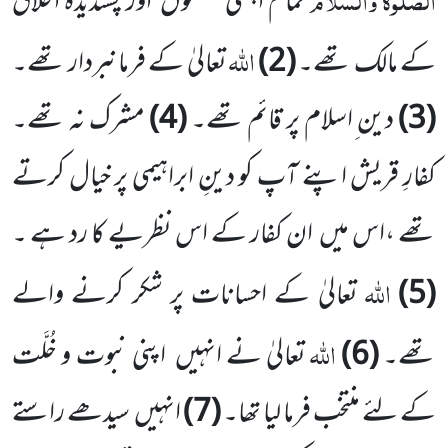
تمام اچھی خصلتوں
اور پسندیدہ اَخلاق
اللّٰہ
کے مالک تھے۔
(
2
)
تعالیٰ کے فرمانبردار تھے۔
(
3
)
دین ِاسلام پر قائم تھے۔
(
4
)
مشرک نہ تھے۔
کفارِ قریش اپنے آپ کو دینِ ابراہیمی پر خیال کرتے
تھے ،اس میں
ان کفار کے اس نظریے کا رد ہے ۔
اللّٰہ
(
5
)
تعالیٰ کے احسانات پر شکر کرنے والے
اللّٰہ
تھے۔
(
6
)
تعالیٰ نے انہیں
اپنی نبوت و خُلَّت
کے لئے منتخب فرما لیا تھا۔
(
7
)
انہیں
سیدھے راستے