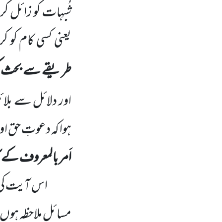
شُبہات کو زائل
یعنی کسی کام کو ک
طریقے سے بحث 
اور دلائل سے بلائ
ہوا کہ دعوتِ حق ا
اَمر بالمعروف کے 
مسائل ملاحظہ ہوں