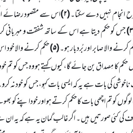
رح انجام نہیں دے سکتا۔
(
۲)
اس سے مقصود رضائے الٰہی
۳)
جس کو حکم دیتا ہے اس کے ساتھ شفقت و مہربانی ک
 کرنے والا صابر اور بُردبار ہو۔
(
۵)
حکم کرنے والا
خود اس
کم کا مِصداق بن جائے گا، کیوں کہتے ہو وہ جس کو تم خ
اخوشی کی بات ہے یہ کہ ایسی بات کہو، جس کو خود نہ کرو
’’کیا لوگوں کو تم اچھی بات کا حکم کرتے ہو اور خودا پنے کو 
وف کی کئی صورتیں ہیں ۔ اگر غالب گمان یہ ہے کہ یہ ان س