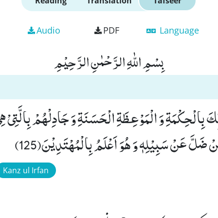
Reading
Translation
Tafseer
Audio
PDF
Language
بِسْمِ اللّٰهِ الرَّحْمٰنِ الرَّحِیْمِ
بِّكَ بِالْحِكْمَةِ وَ الْمَوْعِظَةِ الْحَسَنَةِ وَ جَادِلْهُمْ بِالَّتِیْ 
نْ ضَلَّ عَنْ سَبِیْلِهٖ وَ هُوَ اَعْلَمُ بِالْمُهْتَدِیْنَ(125)
Kanz ul Irfan