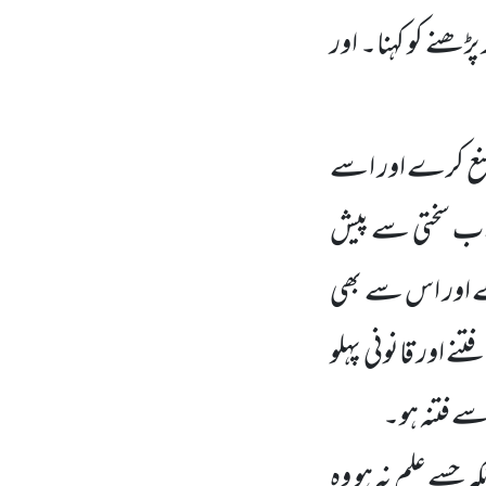
پڑھنے کو کہنا۔ اور
 منع کرے اور اسے
و اب سختی سے پیش
ے اور اس سے بھی
 اور قانونی پہلو
سے فتنہ ہو۔
کہ جسے علم نہ ہو وہ