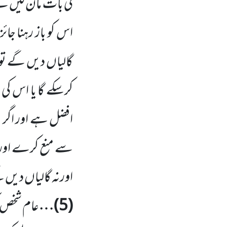
کی بات مان لیں گ
اس کو باز رہنا جا
گالیاں دیں گے تو 
کرسکے گا یا اس کی 
افضل ہے اور اگر م
سے منع کرے اور یہ
اورنہ گالیاں دیں
(5)
…
عام شخص 