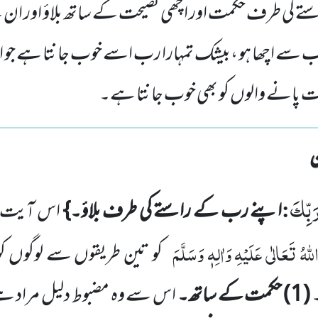
 کی طرف حکمت اور اچھی نصیحت کے ساتھ بلاؤ اور ا
 سے اچھا ہو ،بیشک تمہارا رب اسے خوب جانتا ہے جو 
دایت پانے والوں کو بھی خوب جانتا ہے۔
َبِّكَ
:
اپنے رب کے راستے کی طرف بلاؤ۔}
اس آیت 
لّٰہُ تَعَالٰی عَلَیْہِ وَاٰلِہٖ وَسَلَّمَ
کو تین طریقوں سے لوگوں ک
۔
(1)
حکمت کے ساتھ۔
اس سے وہ مضبوط دلیل مراد ہے ج