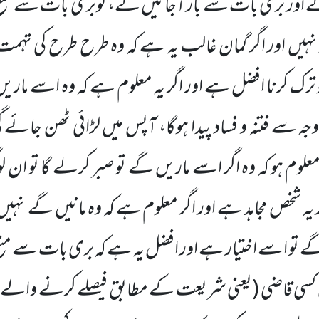
ے اور بری بات سے باز آجائیں گے، توبری بات سے من
ئز نہیں اور اگر گمان غالب یہ ہے کہ وہ طرح طرح کی تہم
ترک کرنا افضل ہے اور اگر یہ معلوم ہے کہ وہ اسے ماریں 
وجہ سے فتنہ و فساد پیدا ہوگا، آپس میں لڑائی ٹھن جائے
علوم ہو کہ وہ اگر اسے ماریں گے تو صبر کرلے گا تو ان 
 شخص مجاہد ہے اور اگر معلوم ہے کہ وہ مانیں گے نہیں
 گے تو اسے اختیار ہے اور افضل یہ ہے کہ بری بات سے 
کسی قاضی
(یعنی شریعت کے مطابق فیصلے کرنے والے 