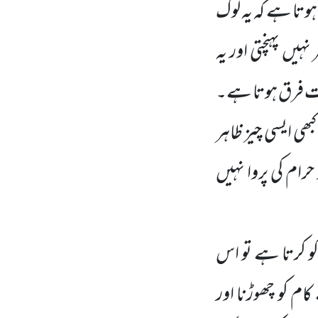
ہوتا ہے کہ یہ لوگ
ں پہنچتی اور یہ
بہت فرق ہوتا ہے۔
بھی ایسی چیز ظاہر
حرام کی پروا نہیں
کو کرتا ہے تو اس
 کو چھوڑنا اور