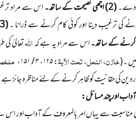
 کردے۔
(2)
اچھی نصیحت کے ساتھ۔
اس سے مراد ترغ
رنے کی ترغیب دینا اور کوئی کام کرنے سے ڈرانا ۔
(3)
اللّٰہ
کرنے کے ساتھ۔
اس سے مراد یہ ہے کہ
تعالیٰ کی
خازن، النحل، تحت الآیۃ
ملخصا
یں ۔
(
:
۱۲۵
،
۳ / ۱۵۱
،
ور دین کی حقانیت کو ظاہر کرنے کے لئے مناظرہ جائز ہے
آداب اور چند مسائل: