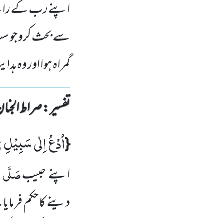
اپنے رب کے راستے
سے بحث کرو جو سب
گمراہ ہوا اور وہ ہ
تفسیر : ‎صراط الجنان
اُدْعُ اِلٰى سَبِیْلِ ر
{
صَلَّی ال
اپنے حبیب
دینے کا حکم فرمایا