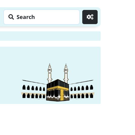
Search
Go