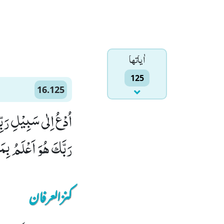
اٰياتها
125
16.125
اُدْعُ اِلٰى سَبِیْلِ رَ
رَبَّكَ هُوَ اَعْلَمُ بِمَ
کنزالعرفان