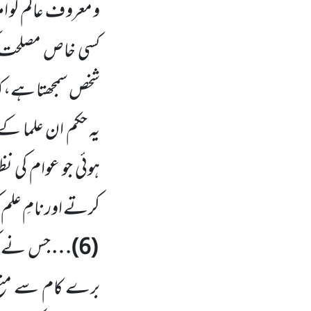
و معرو ف عالم کو ا
کسی خاص مصلحت کی
شخص سمجھتا ہے، کہ
یہ حکم ان علما کے 
ہوئی جو عوام کی نظ
کرتے اور نامِ علم 
(6)
…
جس نے کسی
برے کام سے منع 