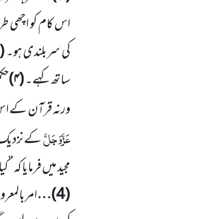
اس کام کو اچھی ط
کی سربلندی ہو۔
(
ساتھ کہے۔
(
۴)
حکم
ورنہ قرآن کے اس ح
عَزَّوَجَلَّ
کے نزدیک ن
مجید میں فرمایا کہ 
(4)
…
امربالمعر