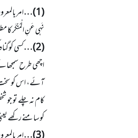
(1)
…
امربالمعرو
نَہی عَنِ الْمُنْکَر
(2)
…
کسی کو گن
اچھی طرح سمجھائے 
آئے، اس کو سخت ا
کام نہ چلے تو جو 
کو سامنے رکھے یعن
(3)
…
امربالمع