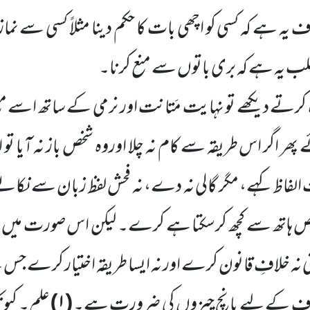
ف یہ ہے کہ کسی کو اچھی بات کا حکم دینا مثلاً کسی سے نماز 
 کا مطلب یہ ہے کہ بری باتوں سے منع کرنا۔
اہ کرتے دیکھے تو نہایت مَتانت اور نرمی کے ساتھ اسے
پھر اگر اس طریقہ سے کام نہ چلا اوروہ شخص باز نہ آیا ت
لفاظ کہے، مگر گالی نہ دے، نہ فحش لفظ زبان سے نکال
شخص ہاتھ سے کچھ کرسکتا ہے کرے۔ لیکن اس صورت میں فتنے
ی نہ خلافِ قانون کرے اور نہ ایسا طریقہ اختیار کرے جس 
روف کے لیے پانچ چیزوں کی ضرورت ہے۔
(
۱)
علم۔
کیون