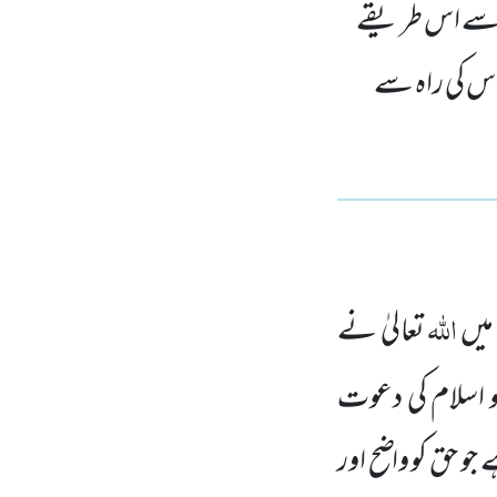
ن سے اس طریقے
اس کی راہ سے
اللّٰہ
میں
تعالیٰ نے
و اسلام کی دعوت
و حق کو واضح اور