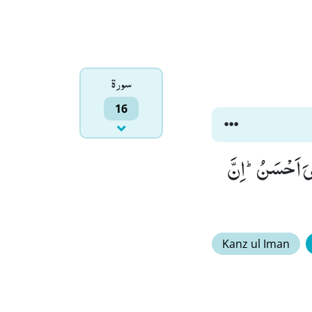
سورۃ
16
هِیَ اَحْسَنُؕ-اِنَّ
Kanz ul Iman