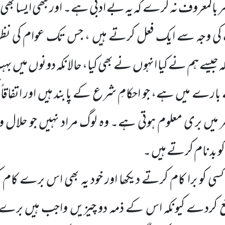
مر بالمعروف نہ کرے کہ یہ بے ادبی ہے۔ اور کبھی ایسا بھی 
 وجہ سے ایک فعل کرتے ہیں ، جس تک عوام کی نظر نہی
 جیسے ہم نے کیا انہوں نے بھی کیا، حالانکہ دونوں میں 
بارے میں ہے، جو احکامِ شرع کے پابند ہیں اور اتفاقاً ک
ر میں بری معلوم ہوتی ہے۔ وہ لوگ مراد نہیں جو حلال و 
کو بدنام کرتے ہیں ۔
 کو برا کام کرتے دیکھا اور خود یہ بھی اس برے کام 
کردے کیونکہ اس کے ذمہ دو چیزیں واجب ہیں برے کام