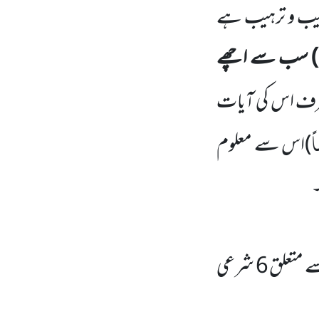
یب و ترہیب ہے
سب سے اچھے
 طرف اس کی آیات
ً
)
اس سے معلوم
۔
اس آیت کی مناسبت سے یہاں امر بالمعروف کے آداب اور اس سے متعلق 6 شرعی