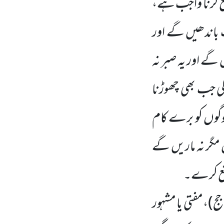
ع کرنا واجب ہے،
ت باندھیں گے اور
گے اور یہ صبر نہ
 گی جب بھی چھوڑنا
لوگوں کو برے کام
 مگر نہ ماریں گے
منع کرے۔
جج)
،مفتی یا مشہور