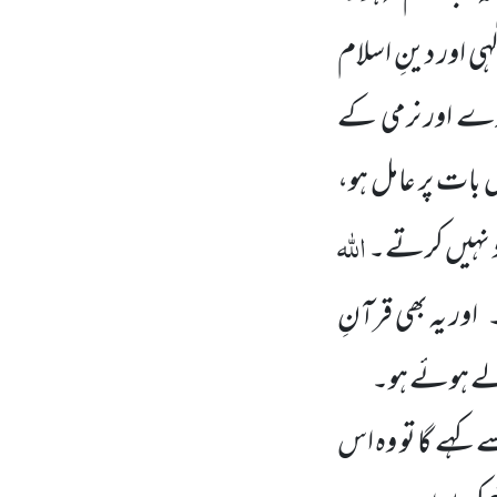
 اور دینِ اسلام
رے اور نرمی کے
 بات پر عامل ہو،
اللّٰہ
ود نہیں کرتے۔
۔
اور یہ بھی قرآنِ
بھولے ہوئے ہو۔
ے کہے گا تو وہ اس