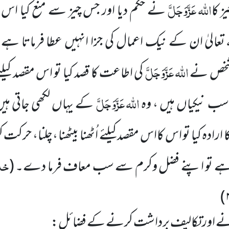
اللہ
عَزَّوَجَلَّ
 کا
نے حکم دیا اور جس
چیز سے
منع کیا اس 
تعالیٰ ان کے نیک
اعمال کی جزا انہیں عطا فرماتا 
اللہ عَزَّوَجَلَّ
 شخص نے
کی اطاعت کا قصد کیا
تو اس مقصد کیلئے 
اللہ
عَزَّوَجَلَّ
ا سب نیکیاں
ہیں ، وہ
کے یہاں لکھی جاتی ہ
کا ارادہ کیا تو اس کااس مقصد کیلئے اُٹھنا بیٹھنا ،چلنا، حرکت
خا
ے تو اپنے فضل وکرم سے سب معاف فرما دے۔
(
)
 کرنے اور تکالیف برداشت کرنے کے فضائل: