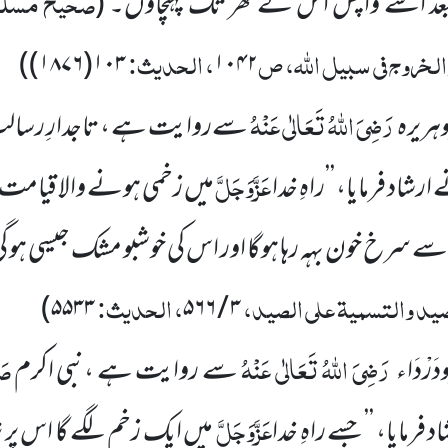
صحیح مسلم،
عد اسے واپس اس کے گھر تک پہنچاؤں۔
(
لخروج فی سبیل اللہ، ص
، الحدیث:
)
۱۰۳(۱۸۷۶)
۱۰۴۲
رَضِیَ اللہُ تَعَالٰی عَنْہُ
ہریرہ
س
ےروایت ہے ، تاجدارِ رسا
عَزَّوَجَلَّ
ارشاد فرمایا،
’’راہِ خدا
میں زخمی ہونے والا
قیامت 
 سرخ خون بہہ رہا ہوگا اور اس کی خوشبو
مشک جیسی ہو گ
صید والتسمیۃ علی الصید،
، الحدیث:
)
۵۵۳۳
۵۶۶
/
۳
رَضِیَ اللہُ تَعَالٰی عَنْہُ
صَل
رْدَاء
سے روایت ہے ،نبی اکرم
عَزَّوَجَلَّ
 فرمایا، ’’ جسے
راہِ خدا
میں ایک زخم لگے گا اس پر ش