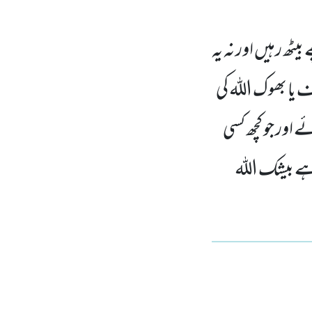
یٹھ رہیں اور نہ یہ
 یا بھوک اللہ کی
 اور جو کچھ کسی
ے بیشک اللہ