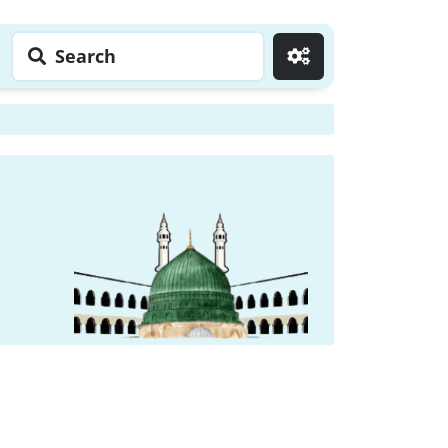
Search
Go