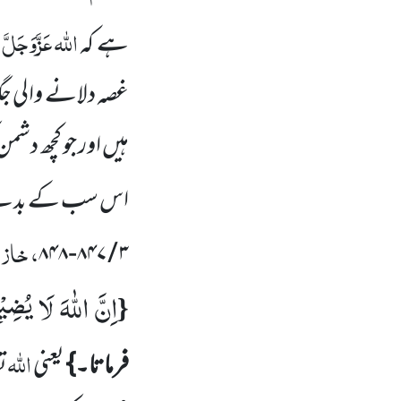
اللہ
عَزَّوَجَلَّ
ہے کہ
ک
غصہ دلانے
والی ج
ہیں اور جو کچھ دش
اس سب کے بدلے ا
، خازن
۸۴۸
-
۸۴۷
/
۳
اِنَّ اللّٰهَ لَا یُضِ
{
اللہ
فرماتا۔}
یعنی
تع