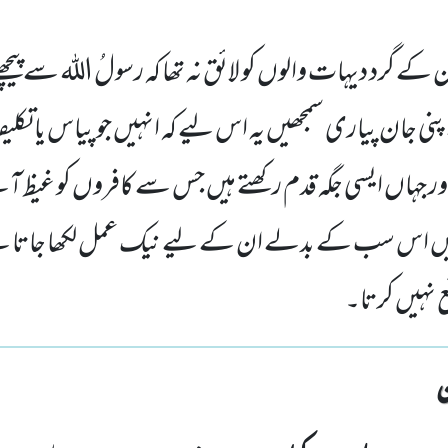
کے گرد دیہات والوں کو لائق نہ تھا کہ رسولُ اللہ سے پیچھے ب
نی جان پیاری سمجھیں یہ اس لیے کہ انہیں جو پیاس یا تکلیف
اور جہاں ایسی جگہ قدم رکھتے ہیں جس سے کافروں کو غیظ آئے
ہیں اس سب کے بدلے ان کے لیے نیک عمل لکھا جاتا ہ
 نہیں کرتا۔