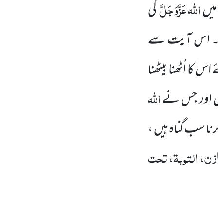
اللہ
عَزَّوَجَلَّ
میں
کی
ہے۔ اس آیت سے
اس کا اُٹھنا بیٹھنا
اللہ
یں اور جس نے
 کرنا سب گناہ ہیں ،
زن، التوبۃ، تحت