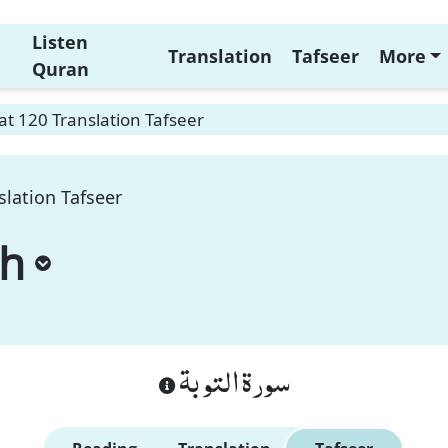
Listen
Translation
Tafseer
More
Quran
t 120 Translation Tafseer
lation Tafseer
ah
سورة التوبة