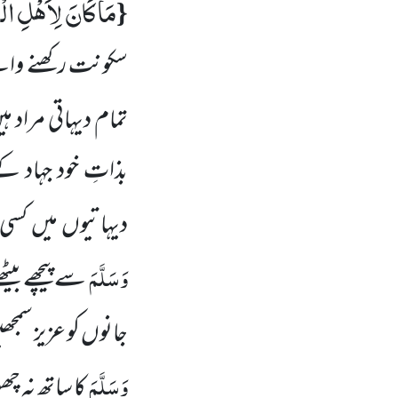
مَا كَانَ لِاَهْلِ الْم
{
سکونت رکھنے والے 
تمام دیہاتی مراد 
بذاتِ خود جہاد ک
دیہاتیوں میں کسی 
وَسَلَّمَ
سے پیچھے بیٹھ
جانوں کو عزیز سمجھ
وَسَلَّمَ
کا ساتھ نہ چ