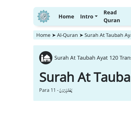
Read
Home
Intro
Quran
Home
➤
Al-Quran
➤
Surah At Taubah Aya
Surah At Taubah Ayat 120 Trans
Surah At Taub
یَعْتَذِرُوْنَ
Para 11 -