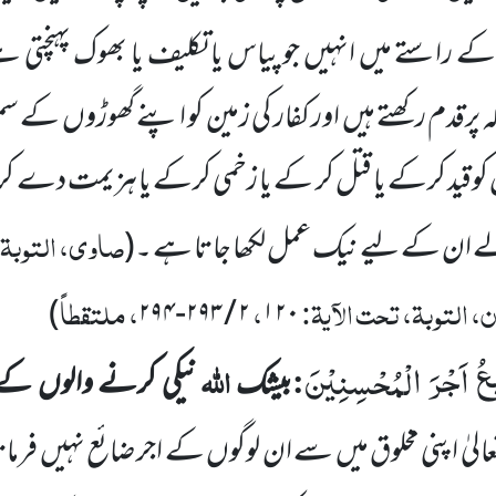
ے راستے میں انہیں جو پیاس یا تکلیف یا بھوک پہنچتی ہے 
گہ پرقدم رکھتے ہیں اور کفار کی زمین کو اپنے گھوڑوں ک
من کوقید کرکے یا قتل کر کے یا زخمی کرکے یا ہزیمت دے 
صاوی، التوبۃ، 
ن کے لیے نیک عمل لکھا جاتا ہے ۔
(
، التوبۃ، تحت الآیۃ:
،
، ملتقطاً
)
۲۹۴
-
۲۹۳
/
۲
۱۲۰
یْعُ اَجْرَ الْمُحْسِنِیْنَ
:
اللہ
بیشک
نیکی کرنے والوں کے 
الیٰ اپنی
مخلوق میں سے ان لوگوں کے اجر ضائع نہیں فرمات