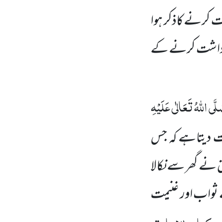
شت کرنے کاذکر ہوا
یف برداشت کرنے کے
لَّی اللہُ تَعَالٰی عَلَیْہِ
انت دیتاہے کہ جس
 نے گھر سے نکالا
 ثواب اور غنیمت