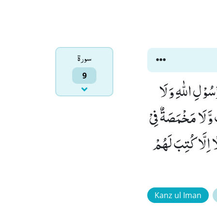
سورۃ
9
ُوْلِ اللّٰهِ وَ لَا
وَّ لَا مَخْمَصَةٌ فِیْ
ًا اِلَّا كُتِبَ لَهُمْ
Kanz ul Iman