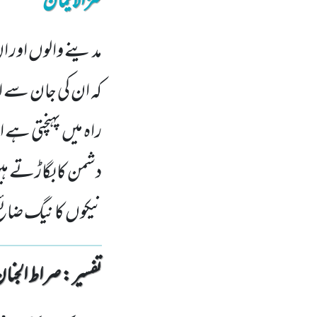
کنزالایمان
مدینے والوں اور ان 
کہ ان کی جان سے اپ
راہ میں پہنچتی ہے 
دشمن کا بگاڑتے 
نیکوں کا نیگ ضائع
تفسیر : ‎صراط الجنان