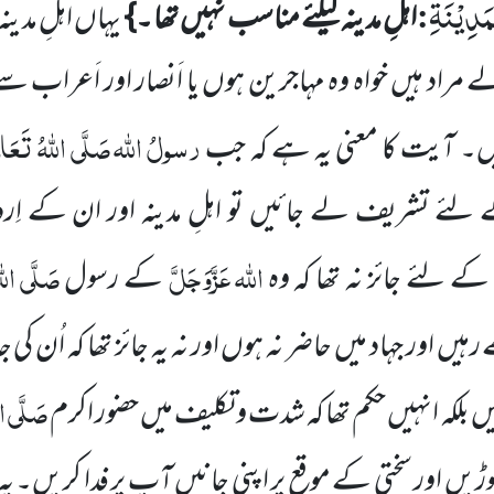
َدِیْنَةِ
:
اہلِ مدینہ کیلئے مناسب نہیں تھا ۔}
یہاں اہلِ مدینہ
مراد ہیں خواہ وہ مہاجرین ہوں یا اَنصار اور اَعراب 
رسولُ اللہ
صَلَّی اللہُ تَعَالٰی
ہیں۔ آیت کا معنی یہ ہے کہ جب
ے لئے تشریف لے جائیں تو اہلِ مدینہ اور ان کے اِرد
اللہ
عَزَّوَجَلَّ
صَلَّی اللہ
کے لئے جائز نہ تھا
کہ وہ
کے رسول
ے رہیں
اور جہاد میں حاضر نہ ہوں اور نہ یہ جائز تھا کہ اُن ک
صَلَّی الل
یں بلکہ انہیں حکم تھا کہ شدت و تکلیف میں حضور اکرم
ھوڑیں اور سختی کے موقع پر اپنی جانیں آپ پر فدا کریں۔
یہ