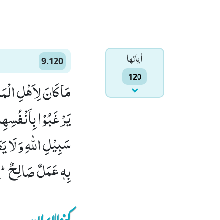
اٰياتها
9.120
120
مَا كَانَ لِاَهْلِ الْمَد
یَرْغَبُوْا بِاَنْفُسِهِم
سَبِیْلِ اللّٰهِ وَ لَا یَ
بِهٖ عَمَلٌ صَالِحٌؕ-اِنَّ