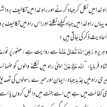
 خدا میں نکل کر جہاد کرنے اور راہِ خدا میں تکالیف بردا
ہاں راہِ خدا میں جہاد کیلئے نکلنے اور اِس راہ میں تکال
اَحادیث ذکر کی جاتی ہیں :
رَضِیَ اللہُ تَعَالٰی عَنْہُ
صَ
ہریرہ
سے روایت ہے ، حضور پُر نور
اللہ
عَزَّوَجَلَّ
د فرمایا،
’’
اپنی راہ میں نکلنے والوں کو ضم
 راہ میں جذبۂ جہاد ،ایمان اور میرے
رسولوں کی تصدیق
 کفا لت میں ہے میں اسے جنت میں داخل کروں یا اسے