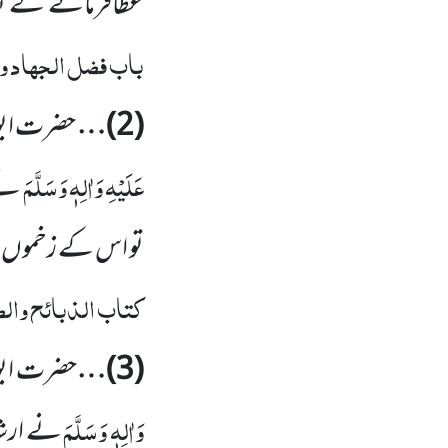
عطافرمانے کے ب
باب فضل الجہاد وا
(
2
)…
حضرت ابو
عَلَیْہِ وَاٰلِہٖ وَسَلَّمَ
نے 
تو اس کے زخموں سے
کتاب الذبائح وال
(
3
)…
حضرت ابودَ
وَاٰلِہٖ وَسَلَّمَ
نے ارشاد