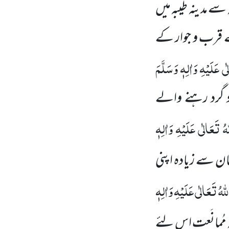
 سے مدینہ طیبہ میں
سے قرب و جوار کے
 عَلَیْہِ وَاٰلِہٖ وَسَلَّمَ
 گرد رہنے
والے
ُ تَعَالٰی عَلَیْہِ وَاٰلِہٖ
ی جان سے زیادہ اپنی
ہُ تَعَالٰی عَلَیْہِ وَاٰلِہٖ
مُمانَعت اس لئے