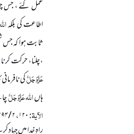
عمل کئے ، جس چیز
اللہ
اطاعت کی بلکہ
ثابت
ہوا کہ جس
،چلنا، حرکت کرن
عَزَّوَجَلَّ
کی نافرمانی 
اللہ
عَزَّوَجَلَّ
ہاں
چاہ
الآیۃ:
،
۲۹۴
/
۲
۱۲۰
راہِ خدا میں جہاد