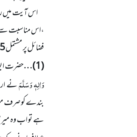
اس آیت میں راہِ
،اس مناسبت
سے ی
فضائل پر مشتمل
5
(
1
)…
حضرت ابو 
وَاٰلِہٖ وَسَلَّمَ
نے ارشا
بندے کو صرف میری
ہے تو اب وہ میری