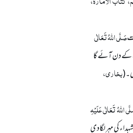
 کتاب الامارۃ،
صَلَّی اللہُ تَعَالٰی
لت
کے دن آئے گا
بخاری،
ی۔
(
َّی اللہُ تَعَالٰی عَلَیْہِ
ہداء کی مہر لگادی