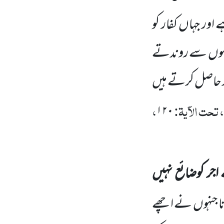
اور جہاں کفار کو
ے سموں سے روندتے
کر حاصل کرتے ہیں
تحت الآیۃ:
،
۱۲۰
اجر کوضائع نہیں
ا جنہوں
نے اچھے