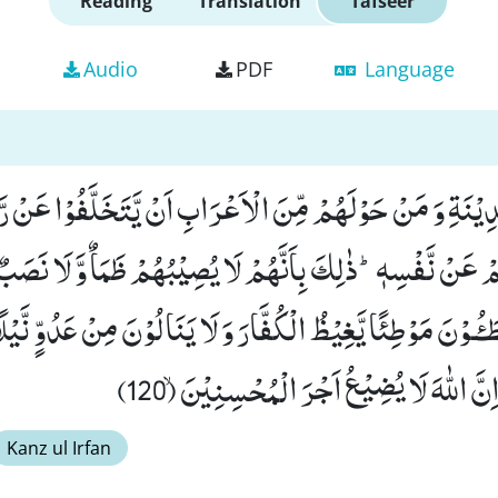
Reading
Translation
Tafseer
Audio
PDF
Language
ِیْنَةِ وَ مَنْ حَوْلَهُمْ مِّنَ الْاَعْرَابِ اَنْ یَّتَخَلَّفُوْا عَنْ رَّس
ْ عَنْ نَّفْسِهٖؕ-ذٰلِكَ بِاَنَّهُمْ لَا یُصِیْبُهُمْ ظَمَاٌ وَّ لَا نَصَبٌ 
طَـٴُـوْنَ مَوْطِئًا یَّغِیْظُ الْكُفَّارَ وَ لَا یَنَالُوْنَ مِنْ عَدُوٍّ نَّیْل
 اللّٰهَ لَا یُضِیْعُ اَجْرَ الْمُحْسِنِیْنَۙ (120)
Kanz ul Irfan