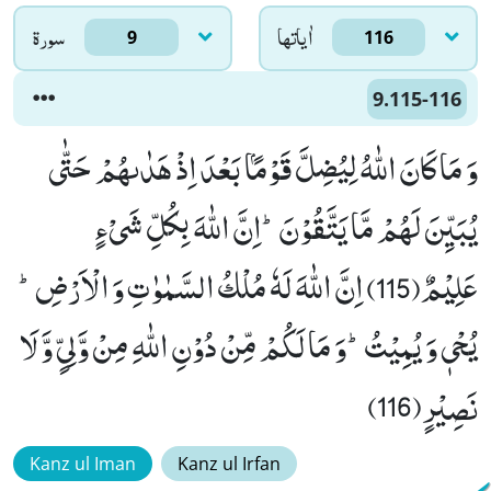
اٰياتها
سورۃ
9
116
9.115-116
وَ مَا كَانَ اللّٰهُ لِیُضِلَّ قَوْمًۢا بَعْدَ اِذْ هَدٰىهُمْ حَتّٰى
یُبَیِّنَ لَهُمْ مَّا یَتَّقُوْنَؕ-اِنَّ اللّٰهَ بِكُلِّ شَیْءٍ
عَلِیْمٌ(115) اِنَّ اللّٰهَ لَهٗ مُلْكُ السَّمٰوٰتِ وَ الْاَرْضِؕ-
یُحْیٖ وَ یُمِیْتُؕ-وَ مَا لَكُمْ مِّنْ دُوْنِ اللّٰهِ مِنْ وَّلِیٍّ وَّ لَا
نَصِیْرٍ(116)
Kanz ul Iman
Kanz ul Irfan