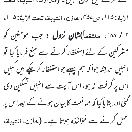
کے کرنے میں حَرج نہیں۔
(
الآیۃ:
، ص
، خازن، التوبۃ، تحت الآیۃ:
،
۱۱۵
۴۵۷
۱۱۵
، ملتقطاً
۲
/
۲۸۸
)
شانِ نزول :
جب مومنین کو
مشرکین کے لئے اِستغفار کرنے سے منع فرمایا گیا تو
انہیں اندیشہ ہوا کہ ہم پہلے جو استغفار کرچکے ہیں کہیں
اس
پر گرفت نہ ہو، اس آیت سے انہیں تسکین دی
گئی اور بتایا گیا کہ ممانعت کا بیان ہونے کے بعد اس پر
خازن، التوبۃ،
عمل کرنے سے مُؤاخَذہ
ہوتا ہے۔
(