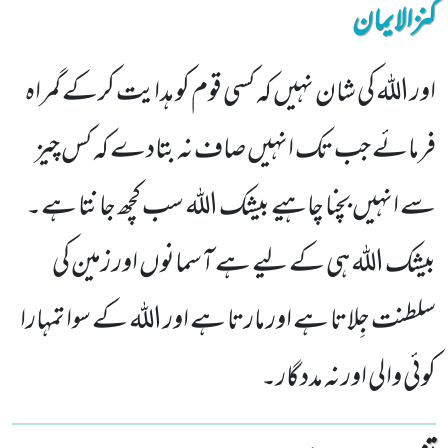
کنزالایمان
اور اللہ کی شان نہیں کہ کسی قوم کو ہدایت کرکے گمراہ
فرمائے جب تک انہیں صاف نہ بتادے کہ کس چیز
سے انہیں بچنا چاہیے بیشک اللہ سب کچھ جانتا ہے۔
بیشک اللہ ہی کے لیے ہے آسمانوں اور زمین کی
سلطنت جِلاتا ہے اور مارتا ہے اور اللہ کے سوا تمہارا
کوئی والی اور نہ مددگار۔