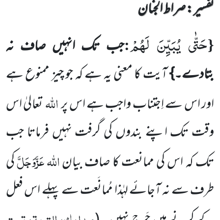
تفسیر : ‎صراط الجنان
حَتّٰى یُبَیِّنَ لَهُمْ
:
{
جب تک انہیں صاف نہ
بتادے۔}
آیت کا معنی یہ ہے کہ جو چیز ممنوع ہے
اللہ
اور اس سے اِجتناب
واجب
ہے اس پر
تعالیٰ اس
وقت تک اپنے بندوں کی گرفت نہیں فرماتا جب
اللہ عَزَّوَجَلَّ
تک کہ اس کی ممانعت کا صاف بیان
کی
طرف سے نہ آجائے لہٰذا مُمانَعت سے پہلے اس فعل
مدارک، التوبۃ، تحت