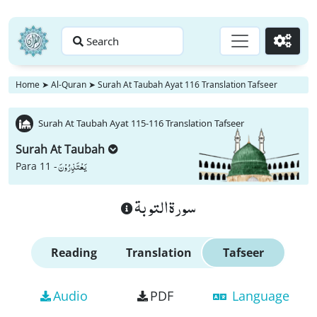
Search
Go
Home
➤
Al-Quran
➤
Surah At Taubah Ayat 116 Translation Tafseer
Surah At Taubah Ayat 115-116 Translation Tafseer
Surah At Taubah
یَعْتَذِرُوْنَ
Para 11 -
سورة التوبة
Reading
Translation
Tafseer
Audio
PDF
Language