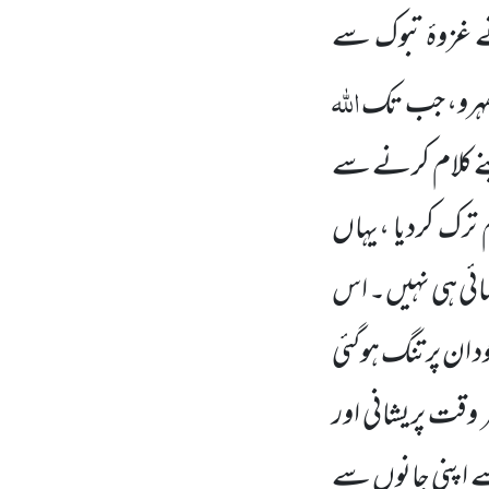
غزوۂ تبوک سے
اللہ
ٹھہرو، جب
تک
جلنے کلام کرنے سے
م ترک
کردیا ،یہاں
ناسائی ہی نہیں۔ اس
ان پر تنگ ہوگئی
 وقت پریشانی اور
ے اپنی جانوں سے