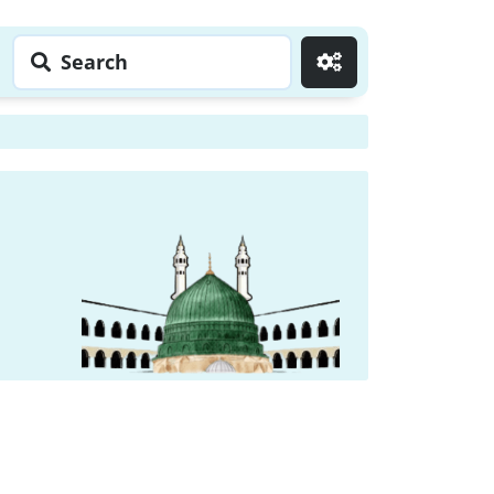
Search
Go