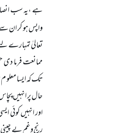
ہے ،یہ سب انصا
واپس ہو کر ان سے 
تعالیٰ تمہارے لئے 
ممانعت فرما دی حتّ
تک کہ ایسا معلو م ہ
حال پر انہیں پچاس
اور انہیں کوئی ایسی
رنج وغم بے چینی و 