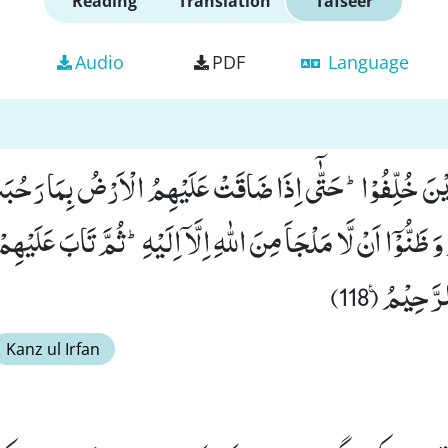
Reading
Translation
Tafseer
Audio
PDF
Language
َّذِیْنَ خُلِّفُوْاؕ-حَتّٰۤى اِذَا ضَاقَتْ عَلَیْهِمُ الْاَرْضُ بِمَا رَحُ
ظَنُّوْۤا اَنْ لَّا مَلْجَاَ مِنَ اللّٰهِ اِلَّاۤ اِلَیْهِؕ-ثُمَّ تَابَ عَلَیْهِم
َّحِیْمُ۠ (118)
Kanz ul Irfan