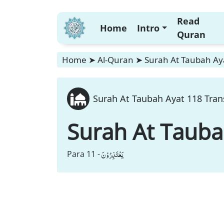
Read
Home
Intro
Quran
Home
➤
Al-Quran
➤
Surah At Taubah Aya
Surah At Taubah Ayat 118 Trans
Surah At Taub
یَعْتَذِرُوْنَ
Para 11 -