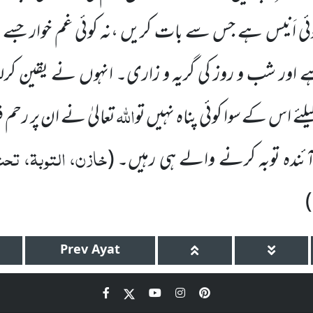
وئی اَنیس ہے جس سے بات کریں ،نہ کوئی غم خوار جسے ح
 اور شب و روز کی گریہ و زاری۔ انہوں نے یقین کرلیا
اللہ
لئے اس کے سوا کوئی پناہ
نہیں تو
تعالیٰ نے ان پر رحم فر
خازن، التوبۃ، تحت 
ہ آئندہ توبہ کرنے والے ہی رہیں۔
(
)
Prev
Ayat