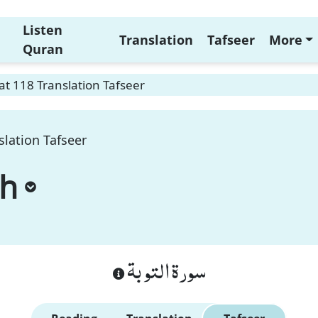
Listen
Translation
Tafseer
More
Quran
t 118 Translation Tafseer
lation Tafseer
ah
سورة التوبة