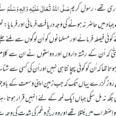
صَلَّی اللہُ تَعَالٰی عَلَیْہِ وَاٰلِہٖ وَسَلَّمَ
ری تھے، رسول کریم
نے 
جہاد
میں حاضر نہ ہونے کی وجہ دریافت فرمائی اور فرمایا: 
کوئی فیصلہ فرمائے اور مسلمانوں کو اُن لوگوں سے ملنے 
ٰی
کہ اُن کے رشتہ داروں اور دوستوں نے ان سے کلا
وتا تھا کہ اُن کو کوئی پہچانتا ہی نہیں اور اُن کی کسی سے ش
روز گزرے یہاں تک کہ جب زمین اپنی وسعت کے باوجود 
 جگہ نہ مل سکی جہاں ایک لمحہ
کے لئے انہیں قرار ہوتا ،ہر
اِضطراب میں مُبتلا تھے اور وہ
رنج وغم کی شدت کی وجہ س