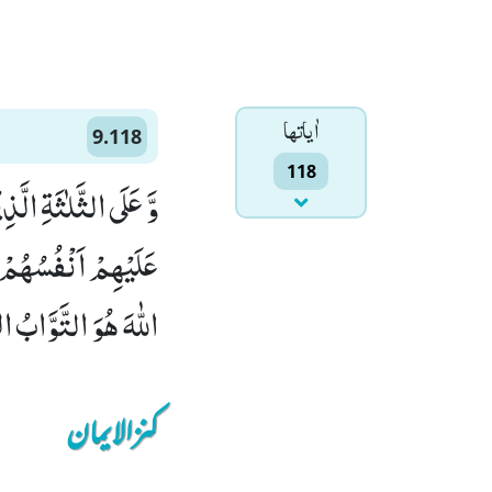
اٰياتها
9.118
118
وَّ عَلَى الثَّلٰثَةِ ال
عَلَیْهِمْ اَنْفُسُهُمْ وَ 
اللّٰهَ هُوَ التَّوَّابُ الر
کنزالایمان