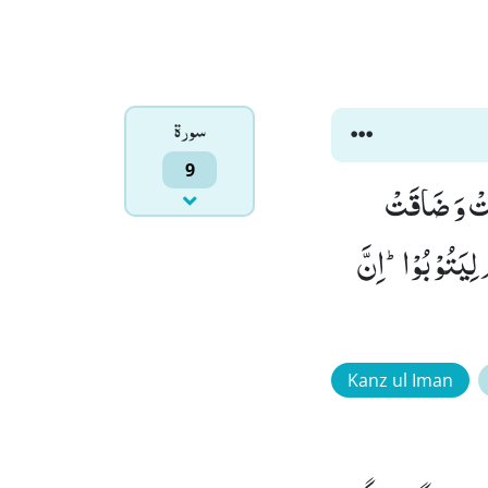
سورۃ
9
بَتْ وَ ضَاقَتْ
ْ لِیَتُوْبُوْاؕ-اِنَّ
Kanz ul Iman