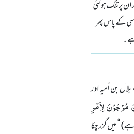
ان پر تنگ ہوگئی
 اسی کے پاس پھر
 ہے۔
لال بن اُمیہ اور
َ مُرْجَوْنَ لِاَمْرِ
 ہے)
‘‘
میں گزر چکا