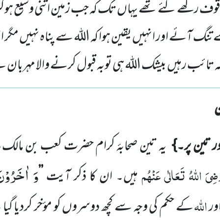
موقوف رکھے گئے تھے یہاں تک کہ جب زمین اتنی وسیع ہوکر 
ے تنگ آئے اور انہیں یقین ہوا کہ اللہ سے پناہ نہیں مگر
 کہ تائب رہیں بیشک اللہ ہی توبہ قبول کرنے والا مہربان
ر تین پر۔}
یہ تین صحابۂ کرام حضرت کعب بن مالک، ہ
وَ اٰخَرُوْن
ضِیَ اللہُ تَعَالٰی عَنْہُ
م
ہیں۔ ان کا ذکر آیت
’’
اللہ
ور
کے حکم کی وجہ سے کچھ دوسروں کو مؤخر کردیا گیا