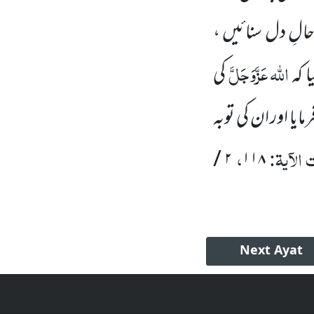
الِ دل سنائیں ،
اللہ
عَزَّوَجَلَّ
 کہ
کی
مایا اور ان کی توبہ
الآیۃ:
،
/
۲
۱۱۸
Next
Ayat