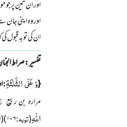
اور ان تین پر جو 
اور وہ اپنی جان س
ان کی توبہ قبول کی
تفسیر : ‎صراط الجنان
وَ عَلَى الثَّلٰثَةِ
:
{
او
رَ
مرارہ بن ربیع
اللّٰهِ
توبہ:
(
۱۰۶
)
(ا