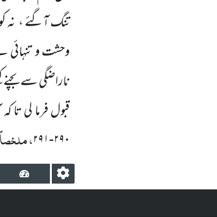
تنگ آگئے ،
نہ ک
وحشت و تنہائی
ہے
ناراضگی سے بچنے کی
قبول فرما لی تا ک
، ملخصاً
۲۹۱
-
۲۹۰