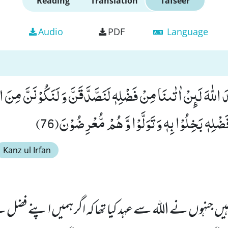
Reading
Translation
Tafseer
Audio
PDF
Language
َضْلِهٖ بَخِلُوْا بِهٖ وَ تَوَلَّوْا وَّ هُمْ مُّعْرِضُوْنَ(76)
Kanz ul Irfan
 ہیں جنہوں نے اللہ سے عہد کیا تھا کہ اگر ہمیں اپنے فضل