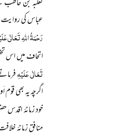
ثعلبہ بن حاطب کے
عباس کی روایت کے
رَحْمَۃُ اللہِ تَعَالٰی عَلَی
اتحاف میں اس تحق
تَعَالٰی عَلَیْہِ
فرماتے
اگرچہ یہ بھی قوم 
خود زمانۂ اقدس حضو
منافق زمانۂ خلاف