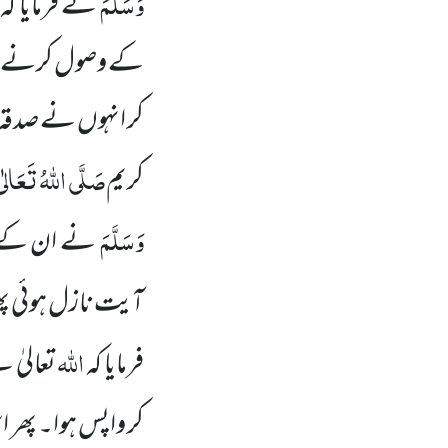
وَسَلَّمَ
نے فرمایا کہ
کے وصول کرنے وال
کر انہوں نے صدقہ م
صَلَّی اللہُ تَعَالٰی 
کریم
وَسَلَّمَ
نے ان کے کچ
آیت نازل ہوئی پھر 
اللہ
فرمایا کہ
تعالیٰ 
کر واپس ہوا۔ پھر 