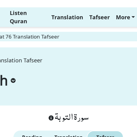
Listen
Translation
Tafseer
More
Quran
t 76 Translation Tafseer
nslation Tafseer
ah
سورة التوبة