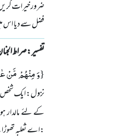
ضرور خیرات کریں 
فضل سے دیا اس میں
تفسیر : ‎صراط الجنان
وَ مِنْهُمْ مَّنْ عٰه
{
نزول: ایک شخص ثع
کے لئے مالدار ہو
:اے ثعلبہ تھوڑا م