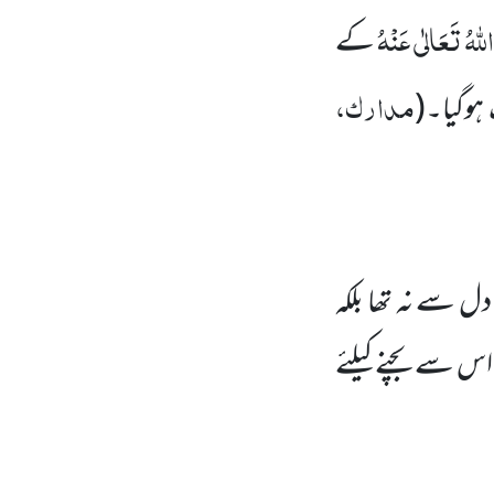
للہُ تَعَالٰی عَنْہُ
کے
مدارک،
 ہوگیا۔
(
 دل سے نہ تھا بلکہ
س سے بچنے کیلئے