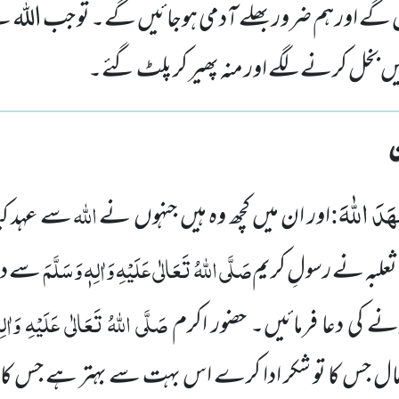
گے اور ہم ضرور بھلے آدمی ہوجائیں گے۔ تو جب اللہ ن
 بخل کرنے لگے اور منہ پھیر کر پلٹ گئے۔
َدَ اللّٰهَ
:
اللہ
اور ان میں کچھ وہ ہیں جنہوں نے
سے عہد کی
صَلَّی اللہُ تَعَالٰی عَلَیْہِ وَاٰلِہٖ وَسَلَّمَ
لبہ نے رسولِ کریم
سے در
صَلَّی اللہُ تَعَالٰی عَلَیْہِ وَاٰلِہ
نے کی دعا فرمائیں۔ حضور اکرم
ال جس کا تو شکر ادا کرے اس بہت سے بہتر ہے جس کا ش