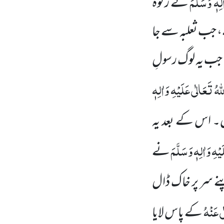
لِہٖ وَسَلَّمَ
نے زکوٰۃ
 جب ثعلبہ سے جا
۔ جب یہ لوگ رسولِ
ہُ تَعَالٰی عَلَیْہِ وَاٰلِہٖ
س۔ اس کے بعد یہ
ْہِ وَاٰلِہٖ وَسَلَّمَ
نے
نے سر پر خاک ڈال
ی عَنْہُ
کے پاس لایا