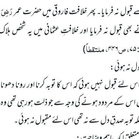
رَضِیَ ا
قبول نہ فرمایا۔ پھر خلافت فاروقی میں حضرت عمر
 بھی قبول نہ فرمایا اور خلافتِ عثمانی میں یہ شخص ہلاک
:
، ص
، ملتقطاً
)
۴۴۶
۷۵
بول نہ ہوئی:
 اس لئے قبول نہیں ہوئی کہ اس کا توبہ کرنا اور رونا دھونا
اس کے مردود ہونے کی وجہ سے جو ذلت ہورہی تھی وہ ا
 چونکہ توبہ صدقِ دل سے نہ تھی اس لئے مقبول نہ ہوئی۔
 متعلق ایک اہم وضاحت: