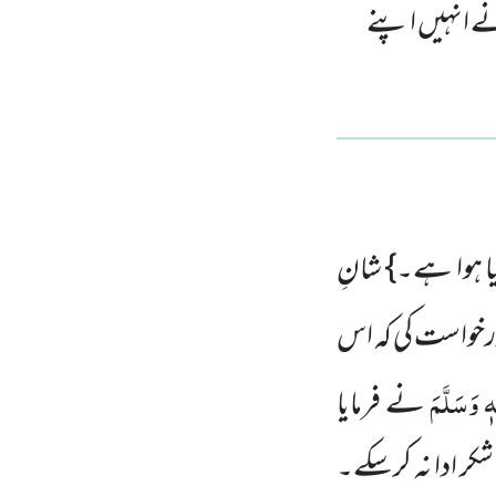
ے انہیں اپنے
ا ہوا ہے۔} شانِ
خواست کی کہ اس
ٖ وَسَلَّمَ
نے فرمایا
کر ادا نہ کرسکے۔