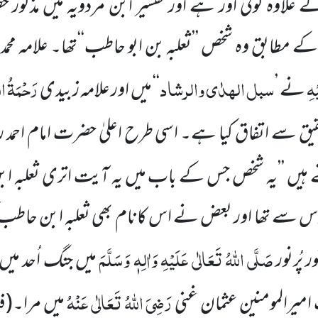
 علاوہ کوئی اور ہے اور تفسیر ابن مردویہ میں مذکور
 مطابق وہ شخص ’’ثعلبہ بن ابو حاطب‘‘تھا۔ علامہ محم
ْہِ
سبل الہدٰی والرشاد
رَحْمَۃُ ال
نے ’
‘‘ میں اور علامہ زبیدی
یق سے اتفاق کیا ہے۔ اسی طرح اعلیٰ حضرت امام احمد 
 ہیں ’’یہ شخص جس کے باب میں یہ آیت اتری ثعلبہ ا
اَوس سے تھا اور بعض نے اس کانام بھی ثعلبہ ابن حاطب
صَلَّی اللہُ تَعَالٰی عَلَیْہِ وَاٰلِہٖ وَسَلَّمَ
ر پُرنور
میں جنگ اُحد میں
رَضِیَ اللہُ تَعَالٰی عَنْہُ
ت امیرالمومنین عثمان غنی
میں مرا۔
(فت