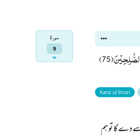
سورۃ
9
وَ مِنْهُمْ مَّنْ عٰهَدَ اللّٰهَ لَىٕنْ اٰتٰىنَا مِنْ فَضْلِهٖ لَنَصَّدَّقَنَّ وَ لَنَكُوْنَنَّ مِنَ الصّٰلِحِیْنَ(75)
Kanz ul Iman
 سے دے گا تو ہم