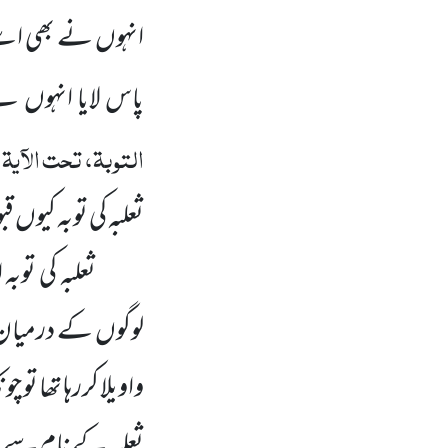
انہوں نے بھی اسے 
پاس لایا انہوں نے
التوبۃ، تحت الآیۃ
ثعلبہ کی توبہ کیوں ق
ثعلبہ کی توبہ
لوگوں کے درمیان 
واویلا کررہا تھا تو
ثعلبہ کے نام سے