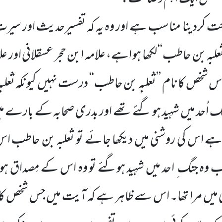
ردینا مناسب ہے اور وہ یہ کہ تفسیرحدیث اور سیرت
لبہ بن حاطب‘‘ لکھا ہو اہے، علامہ ابن حجر عسقلانی اور علا
 اس شخص کا نام ’’ثعلبہ بن حاطب‘‘ درست نہیں کیونکہ ثع
جنگ اُحد میں شہید ہو گئے تھے اور بدری صحابہ کے بارے 
 گیا ہے اس کی روشنی میں دیکھا جائے تو ثعلبہ بن حاطب ا
ب وہ جنگ ِ احد میں شہید ہوگئے تو وہ اس کے مِصداق ہوہ
نی میں مرا تھا۔ اس سے ظاہر ہے کہ آیت میں جس شخص کا 