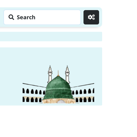
Search
Go