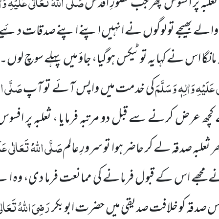
صَلَّی اللہُ تَعَالٰی عَلَیْہِ وَاٰ
 ثعلبہ پر افسوس پھر جب حضورِ اقدس
ے بھیجے تو لوگوں نے انہیں اپنے اپنے صدقات دئیے،
انگا اس نے کہا یہ توٹیکس ہوگیا، جاؤ میں پہلے سوچ لوں
عَلَیْہِ وَاٰلِہٖ وَسَلَّمَ
صَلَّی الل
کی خدمت میں واپس آئے تو آپ
ھ عرض کرنے سے قبل دو مرتبہ فرمایا ، ثعلبہ پر افسو
صَلَّی اللہُ تَعَالٰی عَلَی
ثعلبہ صدقہ لے کر حاضر ہوا تو سرورِ عالم
نے مجھے اس کے قبول فرمانے کی ممانعت فرما دی، وہ اپ
رَضِیَ اللہُ تَعَالٰ
اس صدقہ کو خلافت صدیقی میں حضرت ابوبکر