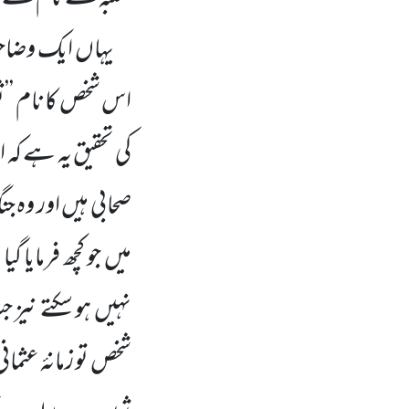
یہاں ایک وضاحت ک
اس شخص کا نام ’’ثع
کی تحقیق یہ ہے کہ
صحابی ہیں اور وہ 
میں جو کچھ فرمایا
نہیں ہو سکتے نیز ج
شخص تو زمانۂ عثما