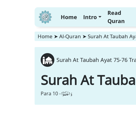
Read
Home
Intro
Quran
Home
➤
Al-Quran
➤
Surah At Taubah Aya
Surah At Taubah Ayat 75-76 Tra
Surah At Taub
وَ اعْلَمُوْۤا
Para 10 -