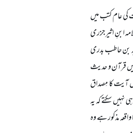
 کی عام کتب میں
مہ ابنِ اثیر جزری
لبہ بن حاطب بدری
میں قرآن و حدیث
س آیت کا مِصداق
ی نہیں سکتے کہ یہ
واقعہ مذکور ہے وہ