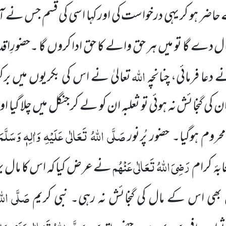
ے حاضر ہو کر یہی درخواست کی اور کہا اسی کی قسم جس نے آپ 
ھے مال دے گا تو میں ہر حق والے کا حق ادا کروں گا ۔حضورِا
اللہ
 دعا فرمائی، چنانچہ
تعالیٰ نے اس کی بکریوں میں برکت
ان کی گنجائش نہ ہوئی تو ثعلبہ ان کو لے کر جنگل میں چلا گیا ا
صَلَّی اللہُ تَعَالٰی عَلَیْہِ وَاٰلِہٖ وَسَلَّم
وم ہوگیا۔ حضور پُرنور
رَضِیَ اللہُ تَعَالٰی عَنْہُم
ابۂ کرام
نے عرض کیا کہ اس کا مال ب
صَلَّی اللہُ
بھی اس کے مال کی گنجائش نہ رہی۔ نبی کریم