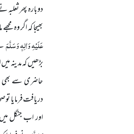
دوبارہ پھر ثعلبہ ن
بھیجا کہ اگر وہ مج
عَلَیْہِ وَاٰلِہٖ وَسَلَّمَ
نے
بڑھیں کہ مدینہ میں 
حاضری سے بھی محر
دریافت فرمایا تو صح
اور اب جنگل میں 