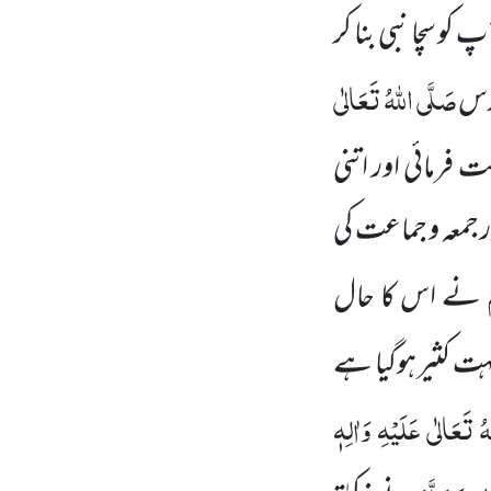
کو سچا نبی بنا کر
صَلَّی اللہُ تَعَالٰی
قدس
 فرمائی اور اتنی
ور جمعہ و جماعت کی
َ
نے اس کا حال
ہت کثیر ہوگیا ہے
 تَعَالٰی عَلَیْہِ وَاٰلِہٖ