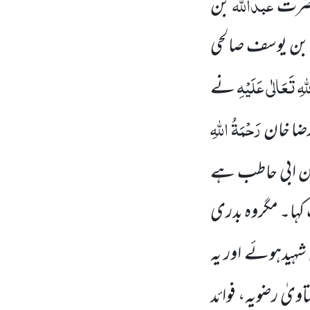
عبداللہ
 حضرت
بن
د بن یوسف صالحی
لہِ تَعَالٰی عَلَیْہِ
نے
رَحْمَۃُ اللہِ
رضا خان
بن ابی حاطب ہے
 کہا۔ مگروہ بدری
 شہیدہوئے اور یہ
اویٰ رضویہ، فوائد