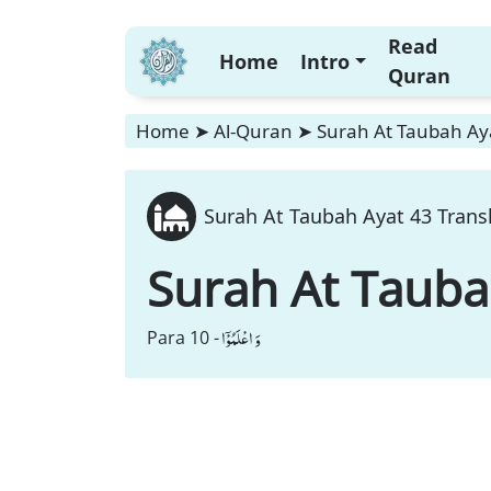
Read
Home
Intro
Quran
Home
➤
Al-Quran
➤
Surah At Taubah Aya
Surah At Taubah Ayat 43 Transl
Surah At Taub
وَ اعْلَمُوْۤا
Para 10 -