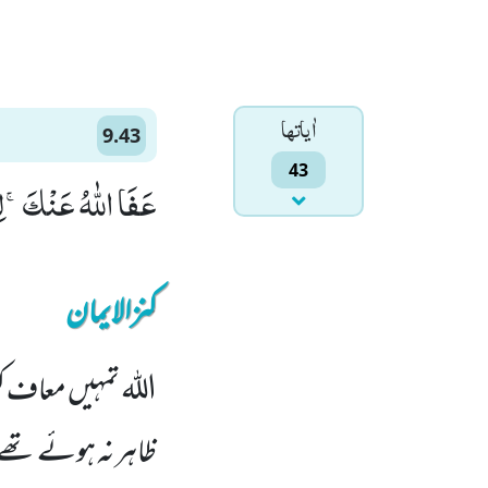
اٰياتها
9.43
43
عَفَا اللّٰهُ عَنْكَۚ-لِم
کنزالایمان
اللہ تمہیں معاف ک
ظاہر نہ ہوئے تھ