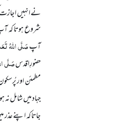
نے انہیں اجازت کی
شروع ہوتا کہ آپ
صَلَّی اللہُ تَعَالٰ
آپ
صَلَّی الل
حضورِاقدس
مطمئن اور پُرسکو
جہاد میں شامل نہ ہ
جاتا کہ اپنے عذر م