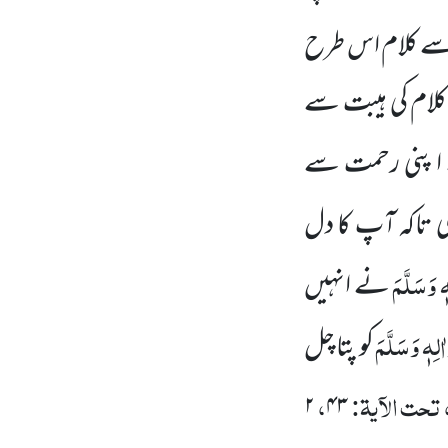
ے کلام اس طرح
کلام کی ہیبت سے
 ا پنی رحمت سے
ی تاکہ آپ کا دل
ٖ وَسَلَّمَ
نے انہیں
ٰلِہٖ وَسَلَّمَ
کو پتا چل
تحت الآیۃ:
،
۲
۴۳