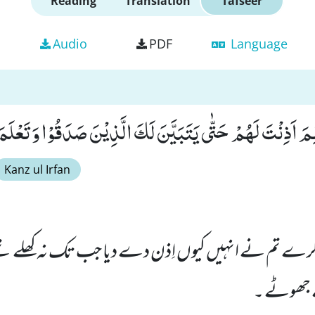
Reading
Translation
Tafseer
Audio
PDF
Language
َ اَذِنْتَ لَهُمْ حَتّٰى یَتَبَیَّنَ لَكَ الَّذِیْنَ صَدَقُوْا وَ تَعْلَمَ 
Kanz ul Irfan
رے تم نے انہیں کیوں اِذن دے دیا جب تک نہ کھلے تھے 
ے جھوٹے ۔