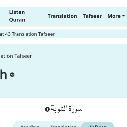
Listen
Translation
Tafseer
More
Quran
t 43 Translation Tafseer
ation Tafseer
ah
سورة التوبة