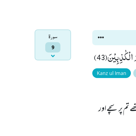
سورۃ
9
الْكٰذِبِیْنَ(43)
Kanz ul Iman
تم پر سچے اور