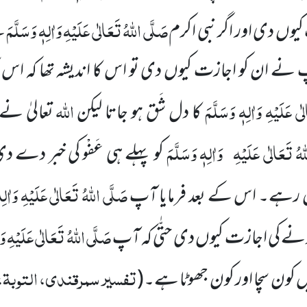
صَلَّی اللہُ تَعَالٰی عَلَیْہِ وَاٰلِہٖ وَسَلَّمَ
وں دی اور اگر نبی اکرم
س
 نے ان کو اجازت کیوں دی تو اس کا اندیشہ تھا کہ اس 
ی عَلَیْہِ وَاٰلِہٖ وَسَلَّمَ
اللہ
کا دل شَق ہو جاتا لیکن
تعالیٰ نے
ہُ تَعَالٰی عَلَیْہِ
وَاٰلِہٖ وَسَلَّمَ
کو پہلے ہی عَفْو کی خبر دے د
صَلَّی اللہُ تَعَالٰی عَلَیْہِ وَاٰلِہ
ن رہے۔ اس کے بعد فرمایا آپ
صَلَّی اللہُ تَعَالٰی عَلَیْہِ وَا
ونے کی اجازت کیوں دی حتّٰی کہ آپ
تفسیر سمرقندی، التوبۃ، 
یں کون سچا اور کون جھوٹا ہے۔
(