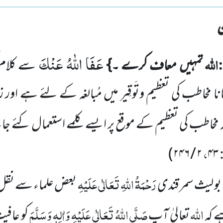
عَفَا اللّٰهُ عَنْكَ
اللہ
تمہیں معاف کرے ۔}
سے کلام ک
مخاطب کی تعظیم وتَوقِیر میں مُبالغہ کے لئے ہے اور 
خاطب کی تعظیم کے موقع پر ایسے کلمے استعمال کئے ج
:
،
)
۲ / ۲۴۶
۴۳
رَحْمَۃُ اللہِ تَعَالٰی عَلَیْہِ
بو لیث سمر قندی
بعض علماء سے نقل 
اللہ
صَلَّی اللہُ تَعَالٰی عَلَیْہِ وَاٰلِہٖ وَسَلَّمَ
ے کہ
تعالیٰ آپ
کو عاف