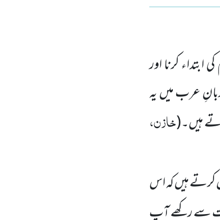
ی ابتداء کرنا اور
زبانِ عرب میں یہ
خازن،
اتے ہیں۔(
کرتے ہیں کہ اس
یت سے رکھے آپ