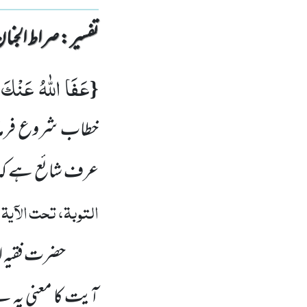
تفسیر : ‎صراط الجنان
عَفَا اللّٰهُ عَنْكَ
{
:
خطاب شروع فرمانا 
عرف شائع ہے کہ م
التوبۃ، تحت الآیۃ
حضرت فقیہ ا 
آیت کا معنی یہ ہ