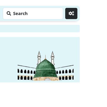
Search
Go