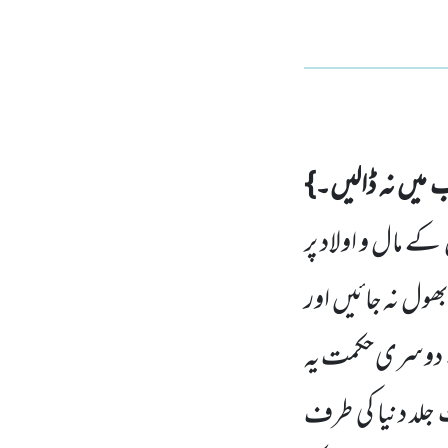
ب میں نہ ڈالیں۔}
ے مال و اولاد پر
ھول نہ جائیں اور
ے۔ دوسری
حکمت یہ
 جلد دنیا کی طرف