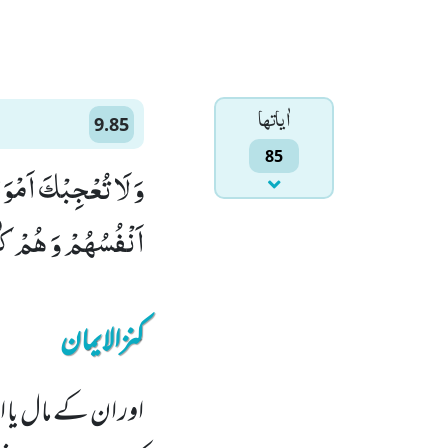
اٰياتها
9.85
85
وَ لَا تُعْجِبْكَ اَمْوَال
اَنْفُسُهُمْ وَ هُمْ كٰف
کنزالایمان
اور ان کے مال یا او