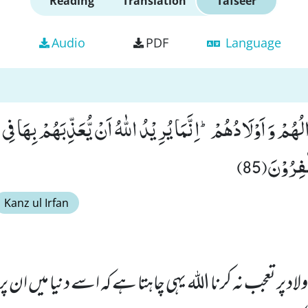
Reading
Translation
Tafseer
Audio
PDF
Language
ُهُمْ وَ اَوْلَادُهُمْؕ-اِنَّمَا یُرِیْدُ اللّٰهُ اَنْ یُّعَذِّبَهُمْ بِهَا فِی
ِرُوْنَ(85)
Kanz ul Irfan
لاد پر تعجب نہ کرنا اللہ یہی چاہتا ہے کہ اسے دنیا میں ان