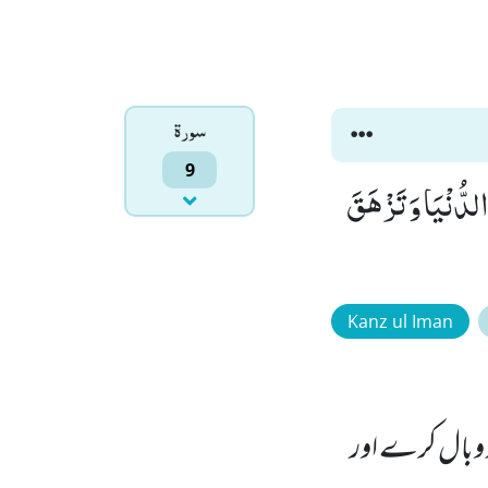
سورۃ
9
 الدُّنْیَا وَ تَزْهَقَ
Kanz ul Iman
 پر وبال کرے اور