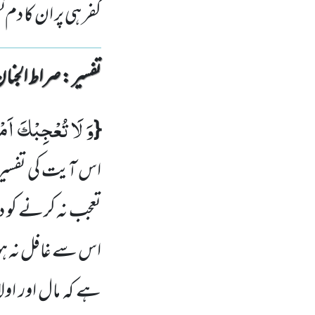
کفر ہی پر ان کا د
تفسیر : ‎صراط الجنان
وَ لَا تُعْجِبْكَ اَمْ
{
اس آیت کی تفسی
تعجب نہ کرنے کو د
اس سے غافل نہ ہوں
ہے کہ مال اور اول