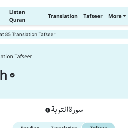
Listen
Translation
Tafseer
More
Quran
t 85 Translation Tafseer
ation Tafseer
ah
سورة التوبة