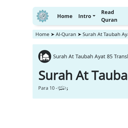
Read
Home
Intro
Quran
Home
➤
Al-Quran
➤
Surah At Taubah Aya
Surah At Taubah Ayat 85 Transl
Surah At Taub
وَ اعْلَمُوْۤا
Para 10 -