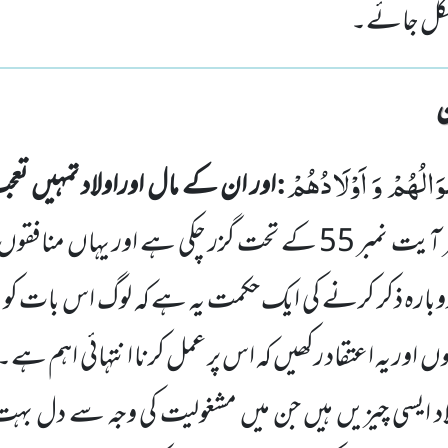
م نکل جائے۔
وَالُهُمْ وَ اَوْلَادُهُمْ
:
اور ان کے مال اوراولاد تمہیں تعج
ر آیت
نمبر
55
کے تحت گزر چکی ہے اور یہاں منافقوں ک
وبارہ ذکر کرنے کی ایک حکمت یہ ہے
کہ لوگ اس بات کو ب
 اور یہ اعتقاد رکھیں کہ اس پر عمل کرنا انتہائی اہم ہ
اد ایسی چیزیں ہیں جن میں مشغولیت کی وجہ سے دل بہت