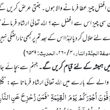
افضل چیز عطا فرمانے والا
ہوں۔ جنتی عرض کریں 
اللہ
ن سی چیز اس سے افضل ہے؟
تعالیٰ ارشاد فرمائے 
لئے حلال کر دیا لہٰذا اس کے بعد تم پر کبھی ناراضگی نہی
صفۃ الجنّۃ والنار،
، الحدیث:
)
۶۵۴۹
۲۶۰
/
۴
یں ہمیشہ کے لئے قیام کریں گے۔
جہنم سے بچائے جا
كُل
اللہ
 والے کے بارے میں
تعالیٰ ارشاد فرماتا ہے: ’’
َفَّوْنَ
اُجُوْرَكُمْ
یَوْمَ
الْقِیٰمَةِؕ-فَمَنْ
زُحْزِحَ
عَنِ
النَّارِ