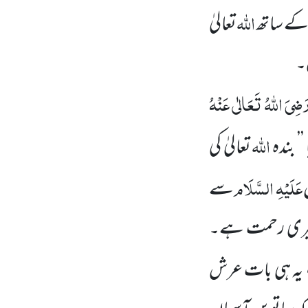
اللہ
 کے ساتھ
تعالیٰ
۔
َضِیَ اللہُ تَعَالٰی عَنْہُ
اللہ
’ بندہ
تعالیٰ کی
عَلَیْہِ السَّلَام
سے
 میری رحمت
ہے۔
 یہ ہی بات عرش