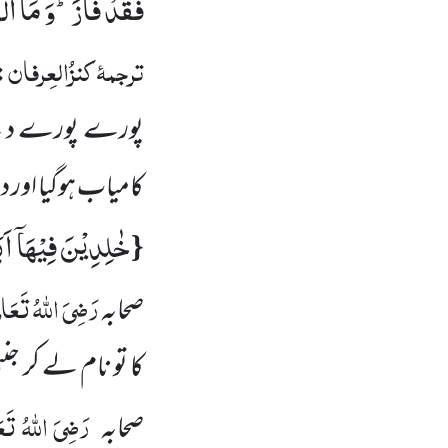
فَقَدْ
فَازَؕ-وَ
مَا
الْ
ترجمۂ
کنزُالعِرفان
:
پورے پورے دئیے ج
کامیاب ہوگیا اور 
خٰلِدِیْنَ فِیْهَاۤ اَب
{
رَضِیَ اللہُ تَعَال
صحابہ
کا تو نام لے کر جن
رَضِیَ اللہُ تَعَ
صحابہ