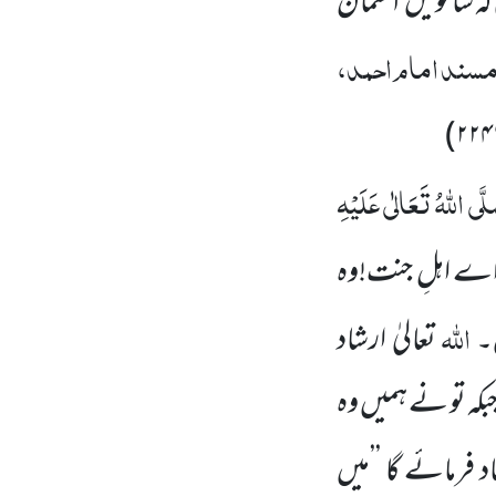
ی کہ ساتویں آسمان
سند امام احمد،
)
۲۲۴
َّی اللہُ تَعَالٰی عَلَیْہِ
’’اے اہلِ جنت!وہ
اللہ
۔
تعالیٰ ارشاد
کہ تو نے ہمیں وہ
اد فرمائے گا ’’میں