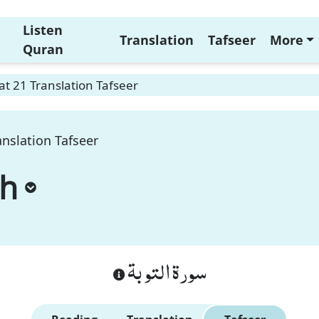
Listen
Translation
Tafseer
More
Quran
t 21 Translation Tafseer
nslation Tafseer
ah
سورة التوبة