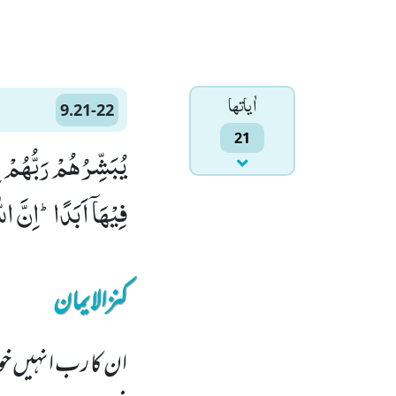
اٰياتها
9.21-22
21
فِیْهَاۤ اَبَدًاؕ-اِنَّ الل
کنزالایمان
ان کا رب انہیں خوش