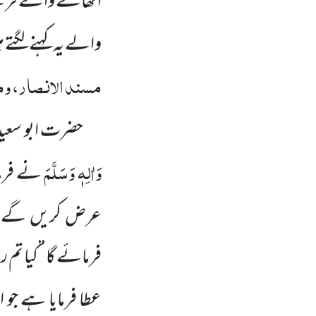
اٹھانے والے فرشت
والے یہ کہنے لگتے
مسند الانصار، و
حضرت ابو سعی
وَاٰلِہٖ وَسَلَّمَ
نے فرم
عرض کریں گے
فرمائے گا ’’کیا ت
عطا فرمایا
ہے جو اپ