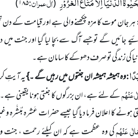
حَیٰوةُ
الدُّنْیَاۤ
اِلَّا
مَتَاعُ
الْغُرُوْرِ
اٰل عمران:
)
۱۸۵
(
‘‘
 ہر جان موت کا مزہ چکھنے والی ہے اور قیامت کے دن ت
ائیں گے توجسے آگ سے بچا لیا گیا اور جنت میں داخل 
دنیا کی زندگی تو صرف دھوکے کا سامان ہے۔
َدًا
:
وہ ہمیشہ ہمیشہ ان جنتوں میں رہیں گے ۔}
یہ آیتِ کر
ٰی عَنْہُم
کے لئے ہے، ان بزرگوں کا جنتی ہونا یقینی ہے
تی ہونے کا اعلان فرما دیا گیا جیسے حضرات
عَشرہ مُبَشَّرہ و
الٰی عَنْہُم
کی وہ عظمت ہے کہ ان کیلئے رحمت ، جنت ور 