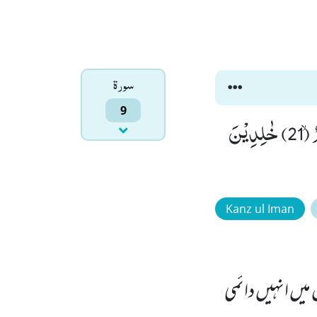
سورۃ
9
یُبَشِّرُهُمْ رَبُّهُمْ بِرَحْمَةٍ مِّنْهُ وَ رِضْوَانٍ وَّ جَنّٰتٍ لَّهُمْ فِیْهَا نَعِیْمٌ مُّقِیْمٌۙ (21) خٰلِدِیْنَ
Kanz ul Iman
میں انہیں دائمی