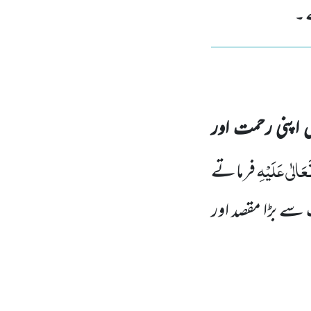
 ۔
 اپنی رحمت اور
عَالٰی عَلَیْہِ
فرماتے
سے بڑا مقصد اور