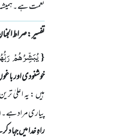
نعمت ہے۔ ہمیشہ ہ
تفسیر : ‎صراط الجنان
یُبَشِّرُهُمْ رَبُّه
{
خوشنودی اور باغوں
ہیں : یہ اعلیٰ ت
پیاری مراد ہے۔
(
راہِ خدا میں جہا 