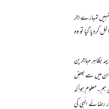
مہیں تمہارے اجر
کردیا گیا تو وہ
یمہ بَظاہر مہاجرین
۔ ان میں سے بعض
غیرہم۔معلوم ہوا کہ
رضائے الٰہی کی