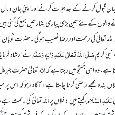
مان قبول کرنے کے بعد ہجرت کرنے اور اپنی جان و مال
 والوں کے لئے تین بڑی پیاری بشارتیں جمع کی گئی ہیں
اللہ
ر
تعالیٰ کی رحمت اور رضا نصیب ہو گی۔
حضرت ثوبان
صَلَّی اللہُ تَعَالٰی عَلَیْہِ وَاٰلِہٖ وَسَلَّمَ
بی کریم
نے ارشاد فرمایا ’
اللہ
 ہے، وہ اسی جُستجو میں رہتا ہے کہ
تعالیٰ حضرت جبریل
لاں بندہ مجھے راضی کرنا چاہتا ہے ، آگاہ رہو کہ اس پر
عَلَیْہِ السَّلَام
اللہ
کہتے ہیں : فلاں
پر
تعالیٰ کی رحمت ہے،