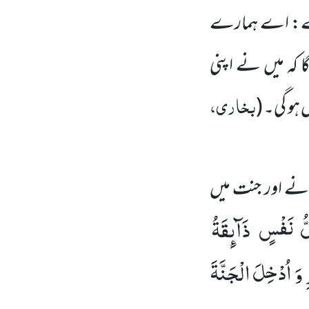
گے: اے ہمارے
گا کہ میں نے اپنی
بخاری،
ں ہو گی۔
(
نے اور جنت میں
ُّ
نَفْسٍ
ذَآىٕقَةُ
وَ
اُدْخِلَ
الْجَنَّةَ