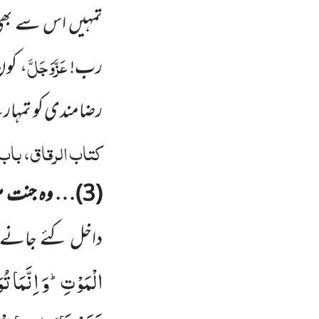
تمہیں اس سے بھی 
عَزَّوَجَلَّ
رب!
، کو
رضامندی کو تمہارے 
کتاب الرقاق، باب 
(
3
)…
وہ جنت م
داخل کئے جانے
الْمَوْتِؕ-وَ
اِنَّمَا
تُو