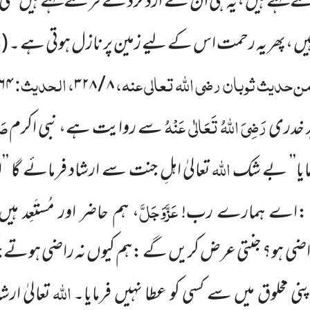
ے کہتے
ہیں ،یہ ہی ان کے اردگرد کے فرشتے کہتے ہیں حتّٰ
م
 ہیں ،پھر یہ رحمت اس کے لیے زمین
پر نازل ہوتی ہے ۔
(
من حدیث ثوبان
رضی اللہ تعالی عنہ
،
، الحدیث:
۶۴
۳۲۸
/
۸
رَضِیَ اللہُ تَعَالٰی عَنْہُ
صَل
د خدری
سے روایت ہے، نبی اکرم
اللہ
ایا’’ بے شک
تعالیٰ اہلِ جنت سے ارشاد فرمائے گا 
عَزَّوَجَلَّ
 :اے ہمارے رب!
، ہم حاضر اور مُستَعِد
ہیں
م راضی ہو؟ جنتی عرض کریں گے :ہم کیوں نہ راضی ہوتے جب
اللہ
نی مخلوق میں سے کسی کو عطا نہیں فرمایا۔
تعالیٰ ارش