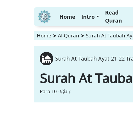
Read
Home
Intro
Quran
Home
➤
Al-Quran
➤
Surah At Taubah Aya
Surah At Taubah Ayat 21-22 Tra
Surah At Taub
وَ اعْلَمُوْۤا
Para 10 -