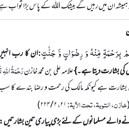
میشہ ان میں رہیں گے بیشک اللہ کے پاس بڑا ثواب ہے
ُمْ بِرَحْمَةٍ مِّنْهُ وَ رِضْوَانٍ وَّ جَنّٰتٍ
:
ان کا رب انہیں
رَحْمَۃُ اللہِ تَ
 کی بشارت دیتا
ہے۔}
علامہ علی بن محمد خازن
رین بشارت ہے کیونکہ مالک کی رحمت و رضا بندے
کا سب 
خازن، التوبۃ، تحت الآیۃ:
،
)
۲۲۴
/
۲
۲۱
د کرنے والے مسلمانوں کے لئے بڑی پیاری تین بشارتیں :