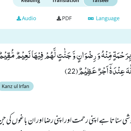
Reading
Translation
Tafseer
Audio
PDF
Language
ّٰهَ عِنْدَهٗۤ اَجْرٌ عَظِیْمٌ(22)
Kanz ul Irfan
ی سنا تا ہے اپنی رحمت اور اپنی رضا اور ان باغوں کی جن 