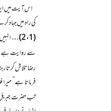
اِس آیت میں ای
کی راہ میں جہاد
کرنے
(
1، 2
)…
انہیں
سے روایت ہے، ن
رضا تلاش کرتا رہتا
فرماتا ہے’’ میرا ف
تب حضرت جبریل