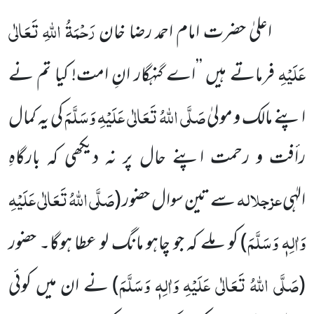
رَحْمَۃُ اللہِ تَعَالٰی
اعلیٰ حضرت امام احمد رضا خان
عَلَیْہِ
فرماتے ہیں ’’اے گنہگار انِ امت! کیا تم نے
صَلَّی اللہُ تَعَالٰی عَلَیْہِ وَسَلَّمَ
اپنے مالک و مولیٰ
کی یہ کمال
رأفت و رحمت اپنے حال پر نہ دیکھی کہ بارگاہِ
عزجلالہ
صَلَّی اللہُ تَعَالٰی عَلَیْہِ
الہٰی
سے تین سوال حضور (
وَاٰلِہٖ وَسَلَّمَ
) کو ملے کہ جو چاہو مانگ لو عطا ہوگا۔ حضور
صَلَّی اللہُ تَعَالٰی عَلَیْہِ وَاٰلِہٖ وَسَلَّمَ
(
) نے ان میں کوئی