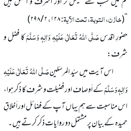
تم میں سب سے نفیس تر اور اشرف و افضل ہیں
خازن، التوبۃ، تحت الآیۃ:
،
)
۲ / ۲۹۸
۱۲۸
(
‘‘
صَلَّی اللہُ تَعَالٰی عَلَیْہِ وَاٰلِہٖ وَسَلَّمَ
حضورِ اقدس
کا فضل و
شرف:
صَلَّی اللہُ تَعَالٰی عَلَیْہِ
اس آیت میں سیّد المرسَلین
وَاٰلِہٖ وَسَلَّمَ
کے اَوصاف اور فضیلت و شرف کا ذکر ہوا،
اس مناسبت سے ہم یہاں آپ کے فضائل اور اَخلاقِ
حمیدہ کے بیان پر مشتمل دو روایات ذکر کرتے ہیں۔