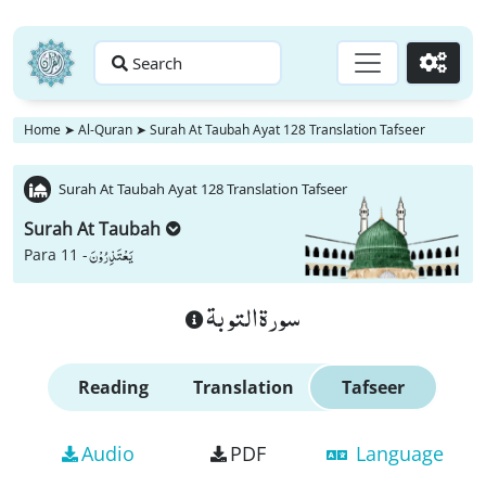
Search
Go
Home
➤
Al-Quran
➤
Surah At Taubah Ayat 128 Translation Tafseer
Surah At Taubah Ayat 128 Translation Tafseer
Surah At Taubah
یَعْتَذِرُوْنَ
Para 11 -
سورة التوبة
Reading
Translation
Tafseer
Audio
PDF
Language