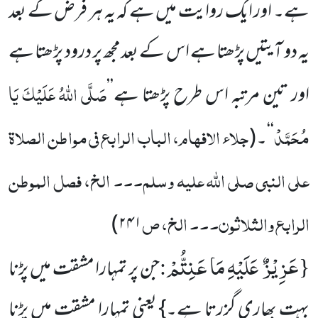
ہے۔ اور ایک روایت میں ہے کہ یہ ہر فرض کے بعد
یہ دو آیتیں پڑھتا ہے اس کے بعدمجھ پر درود پڑھتا ہے
صَلَّی اللہُ عَلَیْکَ یَا
اور تین مرتبہ اس طرح پڑھتا ہے’’
مُحَمَّدْ
جلاء الافہام، الباب الرابع فی مواطن الصلاۃ
‘‘۔
(
علی النبی صلی اللہ علیہ وسلم۔۔۔ الخ، فصل الموطن
الرابع والثلاثون۔۔۔ الخ، ص
)
۲۴۱
عَزِیْزٌ عَلَیْهِ مَا عَنِتُّمْ
:
{
جن پر تمہارا مشقت میں پڑنا
بہت بھاری گزرتا ہے۔} یعنی تمہارا مشقت میں پڑنا