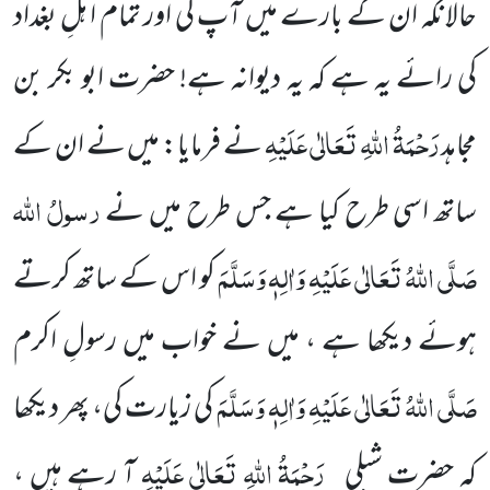
حالانکہ ان کے بارے میں آپ کی اور تمام ا ہلِ بغداد
کی رائے یہ ہے کہ یہ دیوانہ ہے! حضرت ابو بکر بن
رَحْمَۃُ اللہِ تَعَالٰی عَلَیْہِ
مجاہد
نے فرمایا: میں نے ان کے
رسولُ اللہ
ساتھ اسی طرح کیا ہے جس طرح میں نے
صَلَّی اللہُ تَعَالٰی عَلَیْہِ وَاٰلِہٖ وَسَلَّمَ
کو اس کے ساتھ کرتے
ہوئے دیکھا ہے ، میں نے خواب میں رسولِ اکرم
صَلَّی اللہُ تَعَالٰی عَلَیْہِ وَاٰلِہٖ وَسَلَّمَ
کی زیارت کی، پھر دیکھا
رَحْمَۃُ اللہِ تَعَالٰی عَلَیْہِ
کہ حضرت شبلی
آ رہے ہیں ،