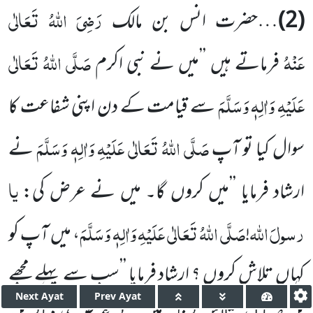
رَضِیَ اللہُ تَعَالٰی
(2)
…حضرت انس بن مالک
عَنْہُ
صَلَّی اللہُ تَعَالٰی
فرماتے ہیں ’’میں نے نبی اکرم
عَلَیْہِ وَاٰلِہٖ وَسَلَّمَ
سے قیامت کے دن اپنی شفاعت کا
صَلَّی اللہُ تَعَالٰی عَلَیْہِ وَاٰلِہٖ وَسَلَّمَ
سوال کیا تو آپ
نے
یا
ارشاد فرمایا ’’میں کروں گا۔ میں نے عرض کی:
رسولَ
اللہ
صَلَّی اللہُ تَعَالٰی عَلَیْہِ وَاٰلِہٖ وَسَلَّمَ
!
، میں آپ کو
کہاں تلاش کروں ؟ ارشاد فرمایا ’’سب سے پہلے مجھے
Next
Ayat
Prev
Ayat