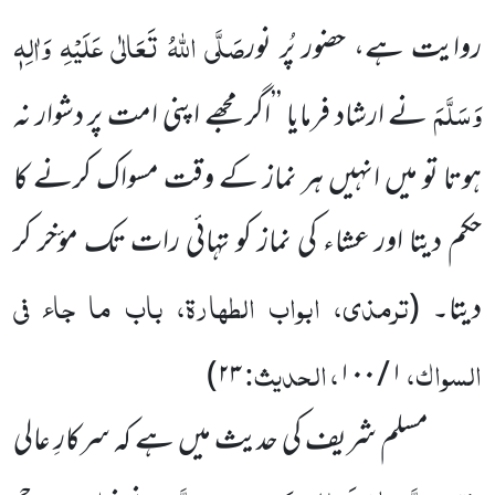
صَلَّی اللہُ تَعَالٰی عَلَیْہِ وَاٰلِہٖ
روایت ہے، حضور پُر نور
وَسَلَّمَ
نے ارشاد فرمایا ’’اگر مجھے اپنی امت پر دشوار نہ
ہوتا تو میں انہیں ہر نماز کے وقت مسواک کرنے کا
حکم دیتا اور عشاء کی نماز کو تہائی رات تک مؤخر کر
ترمذی، ابواب الطہارۃ، باب ما جاء فی
دیتا۔
(
السواک،
، الحدیث:
)
۲۳
۱ / ۱۰۰
مسلم شریف کی حدیث میں ہے کہ سرکارِ عالی