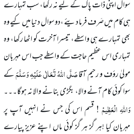
سوال اپنی ذات پاک کے لیے نہ رکھا، سب تمہارے
ہی کام میں صَرف فرما دیئے ،دو سوال دنیا میں کیے وہ
بھی تمہارے ہی واسطے، تیسرا آخرت کو اٹھا رکھا، وہ
تمہاری اس عظیم حاجت کے واسطے جب اس مہربان
صَلَّی اللہُ تَعَالٰی عَلَیْہِ وَسَلَّمَ
مولیٰ رؤف و رحیم آقا
کے
سوا کوئی کام آنے والا، بگڑی بنانے والا نہ ہوگا۔۔۔
وَاﷲِ الْعَظِیمْ !
قسم اس کی جس نے انہیں آپ پر
مہربان کیا !ہر گز ہر گز کوئی ماں اپنے عزیز پیارے