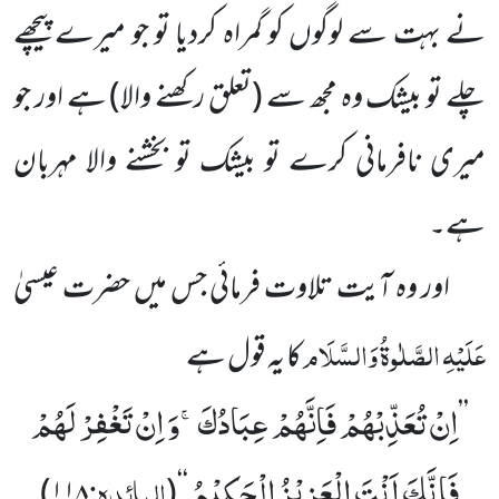
نے بہت سے لوگوں کو گمراہ کردیا تو جو میرے پیچھے
چلے تو بیشک وہ مجھ سے
(تعلق رکھنے والا)
ہے اور جو
میری نافرمانی کرے تو بیشک تو بخشنے والا مہربان
ہے۔
اور وہ آیت تلاوت فرمائی جس میں حضرت عیسیٰ
عَلَیْہِ الصَّلٰوۃُ وَالسَّلَام
کا یہ قول ہے
اِنْ تُعَذِّبْهُمْ فَاِنَّهُمْ عِبَادُكَۚ-وَ اِنْ تَغْفِرْ لَهُمْ
’’
فَاِنَّكَ اَنْتَ الْعَزِیْزُ الْحَكِیْمُ
المائدہ:
)
۱۱۸
(
‘‘