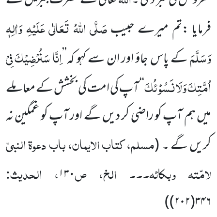
معروض کی خبر دی ۔
تعالیٰ نے حضرت جبریل سے
صَلَّی اللہُ تَعَالٰی عَلَیْہِ وَاٰلِہٖ
فرمایا :تم میرے حبیب
وَسَلَّمَ
اِنَّا سَنُرْضِیْکَ فِیْ
کے پاس جاؤ اور ان سے کہو کہ’’
اُمَّتِکَ وَلَا نَسُوْ ئُکَ
‘‘ آپ کی امت کی بخشش کے معاملے
میں ہم آپ کو راضی کر دیں گے اور آپ کو غمگین نہ
مسلم، کتاب الایمان، باب دعوۃ النبیّ
کریں گے ۔
(
لامّتہ وبکائہ۔۔۔ الخ، ص
، الحدیث:
۱۳۰
)
۳۴۶(۲۰۲)