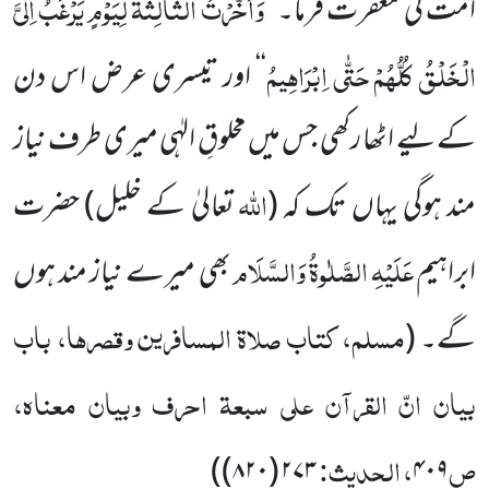
وَاَخَّرْتُ الثَّالِثَۃَ لِیَوْمٍ یَرْغَبُ اِلَیَّ
اُمت کی مغفرت فرما۔ ’’
الْخَلْقُ کُلُّہُمْ حَتّٰی اِبْرَاہِیمُ
‘‘ اور تیسری عرض اس دن
کے لیے اٹھا رکھی جس میں مخلوقِ الہٰی میری طرف نیاز
اللہ
مند ہوگی یہاں تک کہ
(
تعالیٰ کے خلیل)
حضرت
عَلَیْہِ الصَّلٰوۃُ وَالسَّلَام
ابراہیم
بھی میرے نیاز مند ہوں
مسلم، کتاب صلاۃ المسافرین وقصرہا، باب
گے۔
(
بیان انّ القرآن علی سبعۃ احرف وبیان معناہ،
ص
، الحدیث:
)
۲۷۳ (۸۲۰)
۴۰۹