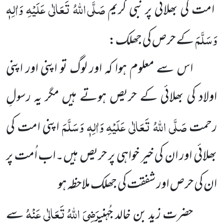
صَلَّی اللہُ تَعَالٰی عَلَیْہِ وَاٰلِہٖ
امت کی بھلائی پر نبی کریم
وَسَلَّمَ
کے حرص کی جھلک:
اس سے معلوم ہوا کہ اور لوگ تو اپنی اور اپنی
اولاد کی بھلائی کے حریص ہوتے ہیں مگر یہ رسولِ
صَلَّی اللہُ تَعَالٰی عَلَیْہِ وَاٰلِہٖ وَسَلَّمَ
رحمت
اپنی امت کی
بھلائی اور ان کی خیر خواہی پر حریص ہیں۔اب اُمت پر
ان کی حرص اور شفقت کی جھلک ملاحظہ ہو
رَضِیَ اللہُ تَعَالٰی عَنْہُ
حضرت زید بن خالد جُہنی
سے