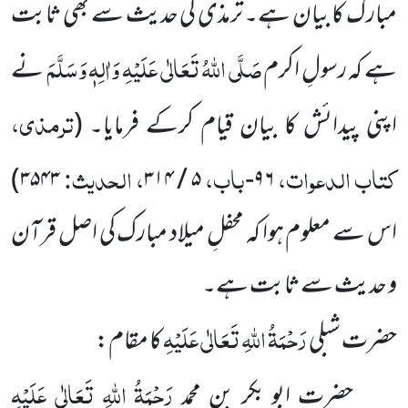
مبارک کا بیان ہے۔ ترمذی کی حدیث سے بھی ثابت
صَلَّی اللہُ تَعَالٰی عَلَیْہِ وَاٰلِہٖ وَسَلَّمَ
ہے کہ رسولِ اکرم
نے
ترمذی،
اپنی پیدائش کا بیان قیام کرکے فرمایا۔
(
کتاب الدعوات،
باب،
، الحدیث:
)
۳۵۴۳
۵ / ۳۱۴
۹۶-
اس سے معلوم ہوا کہ محفلِ میلاد مبارک کی اصل قرآن
و حدیث سے ثابت ہے۔
رَحْمَۃُ اللہِ تَعَالٰی عَلَیْہِ
حضرت شبلی
کا مقام:
رَحْمَۃُ اللہِ تَعَالٰی عَلَیْہِ
حضرت ابو بکر بن محمد