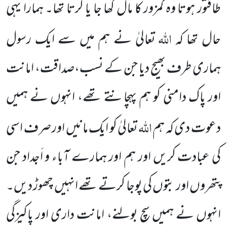
طاقتور ہوتا وہ کمزور کا مال کھا جا یا کرتا تھا۔ ہمارا یہی
اللہ
حال تھا کہ
تعالیٰ نے ہم میں سے ایک رسول
ہماری طرف بھیج دیا جن کے نسب،صداقت، امانت
اور پاک دامنی کو ہم پہچانتے تھے، انہوں نے ہمیں
اللہ
دعوت دی کہ ہم
تعالیٰ کو ایک مانیں اور صرف اسی
کی عبادت کریں اور ہم اور ہمارے آباء و اَجداد جن
پتھروں اور بتوں کی پوجا کرتے تھے انہیں چھوڑ دیں۔
انہوں نے ہمیں سچ بولنے، امانت داری اور پاکیزگی