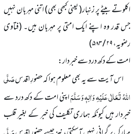
اکلوتے بیٹے پر زنہار
( یعنی کبھی بھی)
اتنی مہربان نہیں
جس قدر وہ اپنے ایک امتی پر مہربان ہیں۔
(فتاوی
رضویہ،
۲۹ / ۵۸۳
)
امت کے دکھ درد سے خبردار:
صَلَّی
اس آیت سے یہ بھی معلوم ہوا کہ حضورِ اقدس
اللہُ تَعَالٰی عَلَیْہِ وَاٰلِہٖ وَسَلَّمَ
اپنی امت کے دکھ درد سے
خبردار ہیں کیونکہ ہماری تکلیف کی خبر کے بغیر قلب
صَلَّی
مبارک پر گرانی نہیں آسکتی، نیز جیسے حضورِ اقدس