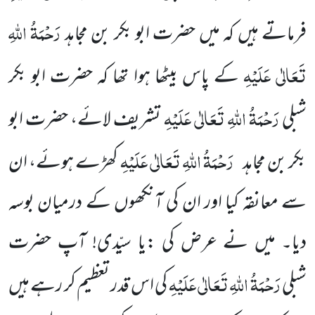
رَحْمَۃُ اللہِ
فرماتے ہیں کہ میں حضرت ابو بکر بن مجاہد
تَعَالٰی عَلَیْہِ
کے پاس بیٹھا ہوا تھا کہ حضرت ابو بکر
رَحْمَۃُ اللہِ تَعَالٰی عَلَیْہِ
شبلی
تشریف لائے، حضرت ابو
رَحْمَۃُ اللہِ تَعَالٰی عَلَیْہِ
بکر بن مجاہد
کھڑے ہوئے، ان
سے معانقہ کیا اور ان کی آنکھوں کے درمیان بوسہ
دیا۔ میں نے عرض کی :یا سیّدی! آپ حضرت
رَحْمَۃُ اللہِ تَعَالٰی عَلَیْہِ
شبلی
کی اس قدر تعظیم کر رہے ہیں