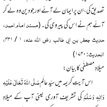
تصدیق کی، ان پر ایمان لے آئے اور جو دین وہ لے کر
مسند امام احمد،
آئے ہم نے ا س کی پیروی کی۔
(
حدیث جعفر بن ابی طالب
رضی اللہ عنہ
،
،
/ ۴۳۱
۱
الحدیث:
)
۱۷۴۰
میلادِ مصطفٰی کا بیان:
صَلَّی اللہُ تَعَالٰی عَلَیْہِ
اس آیتِ کریمہ میں سیِّد عالَم
وَاٰلِہٖ وَسَلَّمَ
کی تشریف آوری یعنی آپ کے میلادِ