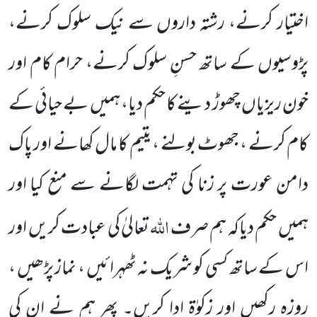
اختیار کرنے، رشتہ داروں سے نیک سلوک کرنے،
پڑوسیوں کے ساتھ حسنِ سلوک کرنے، حرام کام اور
خون ریزیاں چھوڑ دینے کا حکم دیا، ہمیں بے حیائی کے
کام کرنے ، جھوٹ بولنے ، یتیم کا مال کھانے اور پاک
دامن عورت پر زنا کی تہمت لگانے سے منع کیا اور
اللہ
ہمیں حکم دیاکہ ہم صرف
تعالیٰ کی عبادت کریں اور
اس کے ساتھ کسی کو شریک نہ ٹھہرائیں ، نماز پڑھیں ،
روزہ رکھیں اور زکوٰۃ ادا کریں۔ پھر ہم نے ان کی