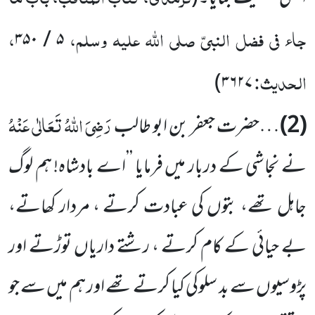
جاء فی فضل النبیّ صلی اللہ علیہ وسلم،
،
۵ / ۳۵۰
الحدیث:
)
۳۶۲۷
رَضِیَ اللہُ تَعَالٰی عَنْہُ
(2)
…حضرت جعفر بن ابو طالب
نے نجاشی کے دربار میں فرمایا ’’اے بادشاہ! ہم لوگ
جاہل تھے، بتوں کی عبادت کرتے ، مردار کھاتے،
بے حیائی کے کام کرتے ، رشتے داریاں توڑتے اور
پڑوسیوں سے بد سلوکی کیا کرتے تھے اور ہم میں سے جو