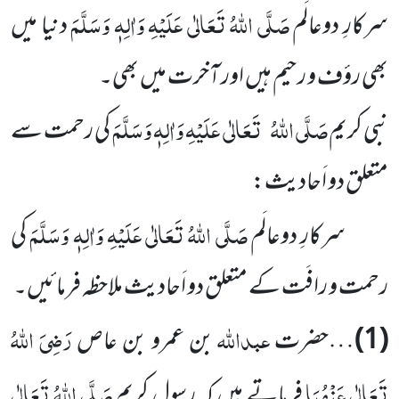
صَلَّی اللہُ تَعَالٰی عَلَیْہِ وَاٰلِہٖ وَسَلَّمَ
سرکارِ دوعالَم
دنیا میں
بھی رؤف و رحیم ہیں اور آخرت میں بھی۔
صَلَّی اللہُ
تَعَالٰی عَلَیْہِ وَاٰلِہٖ وَسَلَّمَ
نبی کریم
کی رحمت سے
متعلق دو اَحادیث:
صَلَّی اللہُ تَعَالٰی عَلَیْہِ وَاٰلِہٖ وَسَلَّمَ
سرکارِ دوعالَم
کی
رحمت و رافَت کے متعلق دو اَحادیث ملاحظہ فرمائیں۔
عبداللہ
رَضِیَ اللہُ
(1)
…حضرت
بن عمرو بن عاص
تَعَالٰی عَنْہُمَا
صَلَّی اللہُ تَعَالٰی
فرماتے ہیں کہ رسولِ کریم