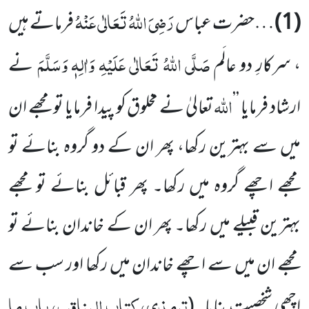
رَضِیَ اللہُ تَعَالٰی عَنْہُ
(1)
…حضرت عباس
فرماتے ہیں
صَلَّی اللہُ تَعَالٰی عَلَیْہِ وَاٰلِہٖ وَسَلَّمَ
، سرکارِ دو عالَم
نے
اللہ
ارشاد فرمایا ’’
تعالیٰ نے مخلوق کو پیدا فرمایا تو مجھے ان
میں سے بہترین رکھا، پھر ان کے دو گروہ بنائے تو
مجھے اچھے گروہ میں رکھا۔ پھر قبائل بنائے تو مجھے
بہترین قبیلے میں رکھا۔ پھر ان کے خاندان بنائے تو
مجھے ان میں سے اچھے خاندان میں رکھا اور سب سے
ترمذی، کتاب المناقب، باب ما
اچھی شخصیت بنایا۔
(