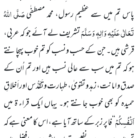
صَلَّی اللہُ
پاس تم میں سے عظیم رسول، محمد مصطفٰی
تَعَالٰی عَلَیْہِ وَاٰلِہٖ وَسَلَّمَ
تشریف لے آئے جو کہ عربی،
قرشی ہیں۔ جن کے حسب ونسب کو تم خوب پہچانتے
ہو کہ تم میں سب سے عالی نسب ہیں اور تم اُن کے
صدق و امانت، زہد و تقویٰ، طہارت وتَقَدُّس اور اَخلا قِ
حمیدہ کو بھی خوب جانتے ہو۔ یہاں ایک قراء ۃ میں
اَنْفُسِكُمْ
‘‘فا پر زبر کے ساتھ آیا ہے، اس کا معنی ہے کہ