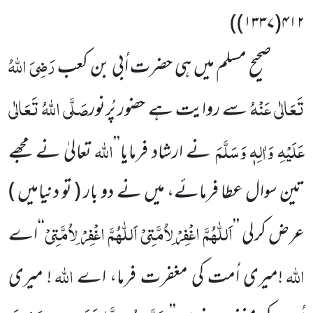
)
۴۱۲(۱۳۳۷)
رَضِیَ اللہُ
صحیح مسلم میں ہی حضرت اُبی بن کعب
تَعَالٰی عَنْہُ
صَلَّی اللہُ تَعَالٰی
سے روایت ہے حضور پُرنور
عَلَیْہِ وَاٰلِہٖ وَسَلَّمَ
اللہ
نے ارشاد فرمایا’’
تعالیٰ نے مجھے
تین سوال عطا فرمائے، میں نے دو بار ( تو دنیامیں )
اَللّٰہُمَّ اغْفِرْ لِاُمَّتِیْ اَللّٰہُمَّ اغْفِرْ لِاُمَّتِیْ
عرض کرلی ’’
‘‘اے
اللہ
اللہ
!میری اُمت کی مغفرت فرما، اے
! میری