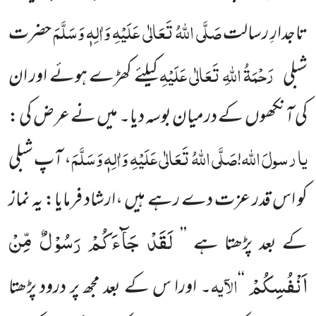
صَلَّی اللہُ تَعَالٰی عَلَیْہِ وَاٰلِہٖ وَسَلَّمَ
تاجدارِ رسالت
حضرت
رَحْمَۃُ اللہِ تَعَالٰی عَلَیْہِ
شبلی
کیلئے کھڑے ہوئے اور ان
کی آنکھوں کے درمیان بوسہ دیا۔ میں نے عرض کی :
یا
رسولَ
اللہ
صَلَّی اللہُ تَعَالٰی عَلَیْہِ وَاٰلِہٖ وَسَلَّمَ
!
، آپ شبلی
کو اس قدر عزت دے رہے ہیں ،ارشاد فرمایا: یہ نماز
لَقَدْ جَآءَكُمْ رَسُوْلٌ مِّنْ
کے بعد پڑھتا ہے ’’
اَنْفُسِكُمْ
الآیہ
‘‘
۔ اورا س کے بعد مجھ پر درود پڑھتا