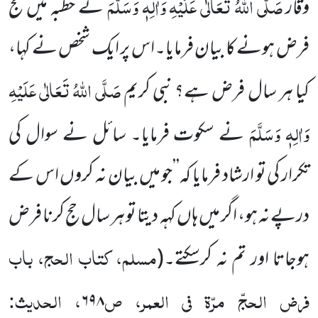
صَلَّی اللہُ تَعَالٰی عَلَیْہِ وَاٰلِہٖ وَسَلَّمَ
وقار
نے خطبہ میں حج
فرض ہونے کا بیان فرمایا۔اس پر ایک شخص نے کہا،
صَلَّی اللہُ تَعَالٰی عَلَیْہِ
کیا ہر سال فرض ہے؟ نبی کریم
وَاٰلِہٖ وَسَلَّمَ
نے سکوت فرمایا۔ سائل نے سوال کی
تکرار کی تو ارشاد فرمایا کہ’’جو میں بیان نہ کروں اس کے
درپے نہ ہو، اگر میں ہاں کہہ دیتا تو ہر سال حج کرنا فرض
مسلم، کتاب الحج، باب
ہوجاتا اور تم نہ کرسکتے۔
(
فرض الحجّ مرّۃ فی العمر، ص
، الحدیث:
۶۹۸