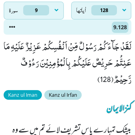
اٰياتها
سورۃ
9
128
9.128
لَقَدْ جَآءَكُمْ رَسُوْلٌ مِّنْ اَنْفُسِكُمْ عَزِیْزٌ عَلَیْهِ مَا
عَنِتُّمْ حَرِیْصٌ عَلَیْكُمْ بِالْمُؤْمِنِیْنَ رَءُوْفٌ
رَّحِیْمٌ(128)
Kanz ul Iman
Kanz ul Irfan
کنزالایمان
بیشک تمہارے پاس تشریف لائے تم میں سے وہ