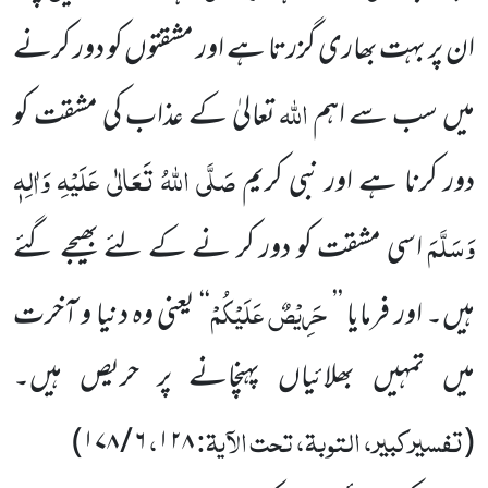
ان پر بہت بھاری گزرتا ہے اور مشقتوں کو دور کرنے
اللہ
میں سب سے اہم
تعالیٰ کے عذاب کی مشقت کو
صَلَّی اللہُ تَعَالٰی عَلَیْہِ وَاٰلِہٖ
دور کرنا ہے اور نبی کریم
وَسَلَّمَ
اسی مشقت کو دور کر نے کے لئے بھیجے گئے
حَرِیۡصٌ عَلَیۡکُمۡ
ہیں۔ اور فرمایا ’’
‘‘ یعنی وہ دنیا و آخرت
میں تمہیں بھلائیاں پہنچانے پر حریص ہیں۔
تفسیرکبیر، التوبۃ، تحت الآیۃ:
،
)
۶ / ۱۷۸
۱۲۸
(