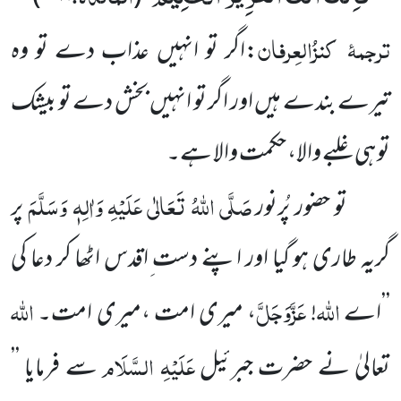
ترجمۂ
کنزُالعِرفان
:اگر تو انہیں عذاب دے تو وہ
تیرے بندے ہیں اور اگر تو انہیں بخش دے تو بیشک
تو ہی غلبے والا، حکمت والا ہے۔
صَلَّی اللہُ تَعَالٰی عَلَیْہِ وَاٰلِہٖ وَسَلَّمَ
تو حضور پُرنور
پر
گریہ طاری ہو گیا اور اپنے دست ِاقدس اٹھا کر دعا کی
اللہ
عَزَّوَجَلَّ
اللہ
’’اے
!
، میری امت ،میری امت۔
عَلَیْہِ السَّلَام
تعالیٰ نے حضرت جبرئیل
سے فرمایا ’’