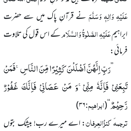
عَلَیْہِ وَاٰلِہٖ وَسَلَّمَ
نے قرآنِ پاک میں سے حضرت
عَلَیْہِ الصَّلٰوۃُ وَالسَّلَام
ابراہیم
کے اس قول کی تلاوت
فرمائی:
رَبِّ اِنَّهُنَّ اَضْلَلْنَ كَثِیْرًا مِّنَ النَّاسِۚ-فَمَنْ
’’
تَبِعَنِیْ فَاِنَّهٗ مِنِّیْۚ-وَ مَنْ عَصَانِیْ فَاِنَّكَ غَفُوْرٌ
رَّحِیْمٌ
ابراہیم:
)
۳۶
(
‘‘
ترجمہ
کنزُالعِرفان
ٔ
: اے میرے رب! بیشک بتوں