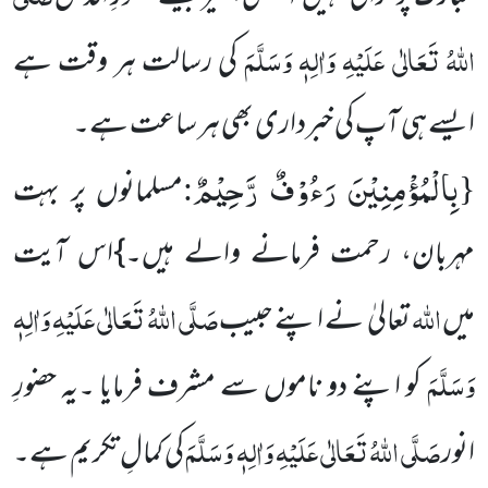
اللہُ تَعَالٰی عَلَیْہِ وَاٰلِہٖ وَسَلَّمَ
کی رسالت ہر وقت ہے
ایسے ہی آپ کی خبرداری بھی ہر ساعت ہے۔
بِالْمُؤْمِنِیْنَ رَءُوْفٌ رَّحِیْمٌ
:
{
مسلمانوں پر بہت
مہربان، رحمت فرمانے والے ہیں۔}اس آیت
اللہ
صَلَّی اللہُ تَعَالٰی عَلَیْہِ وَاٰلِہٖ
میں
تعالیٰ
نے اپنے حبیب
وَسَلَّمَ
کو اپنے دو ناموں سے مشرف فرمایا ۔یہ حضورِ
صَلَّی اللہُ تَعَالٰی عَلَیْہِ وَاٰلِہٖ وَسَلَّمَ
انور
کی کمالِ تکریم ہے۔