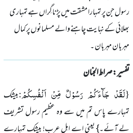
رسول جن پر تمہارا مشقت میں پڑنا گِراں ہے تمہاری
بھلائی کے نہایت چاہنے والے مسلمانوں پر کمال
مہربان مہربان ۔
تفسیر : ‎صراط الجنان
لَقَدْ جَآءَكُمْ رَسُوْلٌ مِّنْ اَنْفُسِكُمْ
:
{
بیشک
تمہارے پاس تم میں سے وہ عظیم رسول تشریف
لے آئے۔} یعنی اے اہلِ عرب! بیشک تمہارے