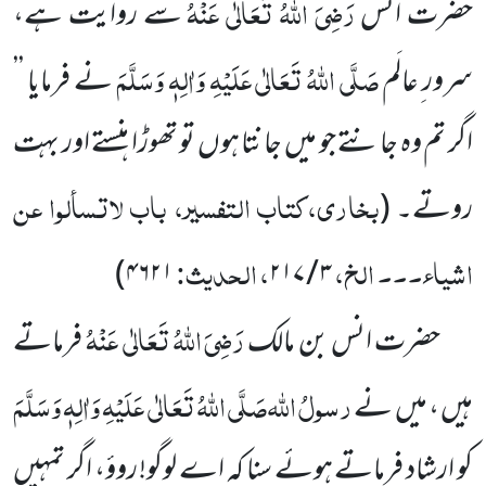
رَضِیَ اللہُ تَعَالٰی عَنْہُ
حضرت انس
سے روایت ہے،
صَلَّی اللہُ تَعَالٰی عَلَیْہِ وَاٰلِہٖ وَسَلَّمَ
سرور ِعالَم
نے فرمایا ’’
اگر تم وہ جانتے جو میں جانتا ہوں تو تھوڑا ہنستے اور بہت
بخاری،کتاب التفسیر، باب لاتسألوا عن
روتے۔
(
اشیاء۔۔۔ الخ،
، الحدیث:
)
۴۶۲۱
۲۱۷
/
۳
رَضِیَ اللہُ تَعَالٰی عَنْہُ
حضرت انس بن مالک
فرماتے
رسولُ اللہ
صَلَّی اللہُ تَعَالٰی عَلَیْہِ وَاٰلِہٖ وَسَلَّمَ
ہیں ، میں نے
کو ارشاد
فرماتے ہوئے سنا کہ اے لوگو! روؤ، اگر تمہیں