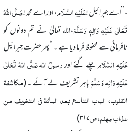
عَلَیْہِ السَّلَام
صَلَّی اللہُ
، ’’اے جبرائیل !
، اور اے محمد !
تَعَالٰی عَلَیْہِ وَاٰلِہٖ وَسَلَّمَ
اللہ
،
تعالیٰ نے تم دونوں کو
نافرمانی سے محفوظ فرما دیا ہے ۔ ‘‘پھر حضرت جبرائیل
عَلَیْہِ السَّلَام
رسولُ اللہ
صَلَّی اللہُ تَعَالٰی
چلے گئے اور
عَلَیْہِ وَاٰلِہٖ وَسَلَّمَ
مکاشفۃ
باہر تشریف لے آئے ۔
(
القلوب، الباب التاسع بعد المائۃ فی التخویف من
عذاب جہنم، ص
)
۳۱۷