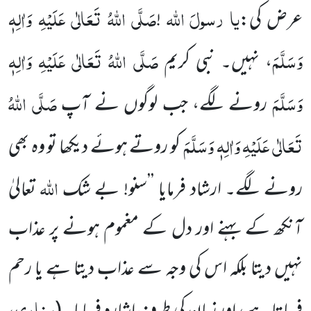
یا
رسولَ
اللہ
صَلَّی اللہُ تَعَالٰی عَلَیْہِ وَاٰلِہٖ
عرض کی:
!
وَسَلَّمَ
صَلَّی اللہُ تَعَالٰی عَلَیْہِ وَاٰلِہٖ
،
نہیں۔ نبی کریم
وَسَلَّمَ
صَلَّی اللہُ
رونے لگے، جب لوگوں نے آپ
تَعَالٰی عَلَیْہِ وَاٰلِہٖ وَسَلَّمَ
کو روتے ہوئے دیکھا تو وہ بھی
اللہ
رونے لگے۔ ارشاد فرمایا ’’سنو! بے شک
تعالیٰ
آنکھ کے بہنے اور دل کے
مغموم ہونے پر عذاب
نہیں دیتا بلکہ
اس کی وجہ سے عذاب دیتا ہے یا رحم
بخاری،