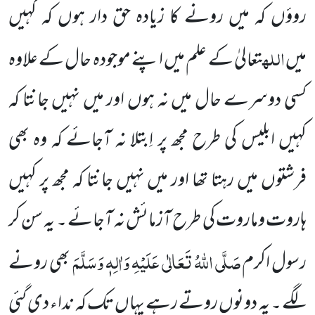
روؤں کہ میں رونے کا زیادہ حق دار ہوں کہ کہیں
اللہ
میں
تعالیٰ کے علم میں اپنے موجودہ حال کے علاوہ
کسی دوسرے حال میں نہ ہوں اور میں نہیں جانتا کہ
کہیں ابلیس کی طرح مجھ پر اِبتلا نہ آجائے کہ وہ بھی
فرشتوں میں رہتا تھا
اور میں نہیں جانتا کہ مجھ پر کہیں
ہاروت وماروت کی طرح آزمائش نہ آجائے ۔ یہ سن کر
صَلَّی اللہُ تَعَالٰی عَلَیْہِ وَاٰلِہٖ وَسَلَّمَ
رسول اکرم
بھی رونے
لگے ۔ یہ دونوں روتے رہے یہاں تک کہ نداء دی گئی