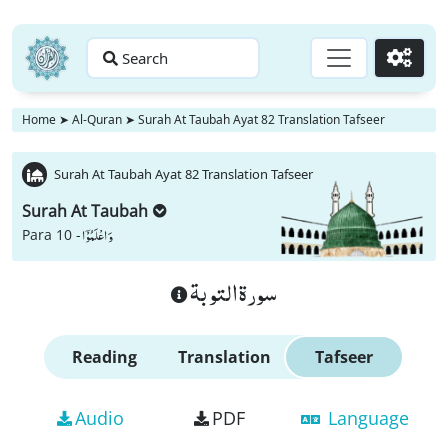
Search
Go
Home
➤
Al-Quran
➤
Surah At Taubah Ayat 82 Translation Tafseer
Surah At Taubah Ayat 82 Translation Tafseer
Surah At Taubah
وَ اعْلَمُوْۤا
Para 10 -
سورة التوبة
Reading
Translation
Tafseer
Audio
PDF
Language