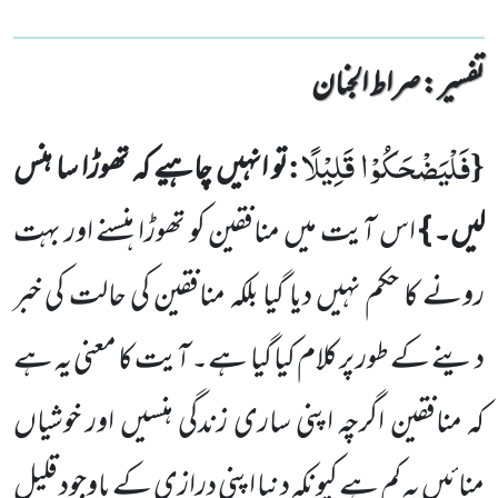
تفسیر : ‎صراط الجنان
فَلْیَضْحَكُوْا قَلِیْلًا
:
{
تو انہیں چاہیے کہ تھوڑا سا ہنس
لیں۔
}
اس آیت میں منافقین کو تھوڑا ہنسنے اور بہت
رونے کا حکم نہیں
دیا گیا بلکہ منافقین کی حالت کی خبر
دینے کے طور پر کلام کیا گیا ہے۔ آیت کا معنی یہ ہے
کہ منافقین اگرچہ اپنی ساری زندگی ہنسیں
اور خوشیاں
منائیں یہ کم ہے کیونکہ دنیا اپنی درازی کے باوجود قلیل