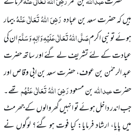
عبداللہ
رَضِیَ اللہُ تَعَالٰی عَنْہُ
حضرت
بن عمر
فرماتے
رَضِیَ اللہُ تَعَالٰی عَنْ
ہُ
ہیں کہ حضرت سعد بن عبادہ
بیمار
صَلَّی اللہُ تَعَالٰی عَلَیْہِ وَاٰلِہٖ وَسَلَّمَ
ہوئے تو نبی اکرم
ا
ن کی
عیادت کے لئے تشریف لے گئے اور ساتھ حضرت
عبد الرحمٰن بن عوف، حضرت
سعد بن ابی وقاص اور
عبداللہ
رَضِیَ اللہُ تَعَالٰی عَنْہُم
حضرت
بن مسعود
تھے۔
جب اندر داخل ہوئے تو انہیں گھر والوں کے
جھرمٹ
میں پایا، ارشاد فرمایا: کیا فوت ہو گئے؟ لوگوں نے