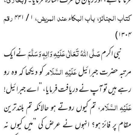
فرماتا ہے، اور زبان کی طرف اشارہ فرمایا۔
(
کتاب الجنائز، باب البکاء عند المریض،
رقم
۴۴۱
/
۱
)
۱۳۰۴
صَلَّی اللہُ تَعَالٰی عَلَیْہِ وَاٰلِہٖ وَسَلَّمَ
نبی اکرم
نے ایک
عَلَیْہِ السَّلَام
مرتبہ حضرت جبرائیل
کو دیکھا کہ وہ رو
رہے ہیں تو آپ
نے دریافت فرمایا، ’’اے جبرائیل!
عَلَیْہِ السَّلَام
، تم کیوں روتے ہو حالانکہ تم بلندترین
مقام پر فائز ہو؟ انہوں نے عرض کی ’’میں کیوں نہ