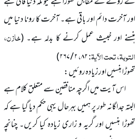
کے رونے کے
مقابل تھوڑا ہے کیونکہ دنیا فانی ہے
اور آخرت دائم اور باقی ہے۔ آخرت کا رونا دنیا میں
خازن،
ہنسنے اور خبیث عمل کرنے کا بدلہ ہے۔
(
التوبۃ، تحت الآیۃ:
،
)
۲۶۷
/
۲
۸۲
تھوڑا ہنسیں اور زیادہ روئیں :
اس آیت میں اگرچہ منافقین سے متعلق کلام ہے
البتہ جداگانہ طور پر ہمیں بہرحال یہی حکم دیا گیا ہے کہ
تھوڑا ہنسیں
اور گریہ و زاری زیادہ کیا کریں۔ چنانچہ