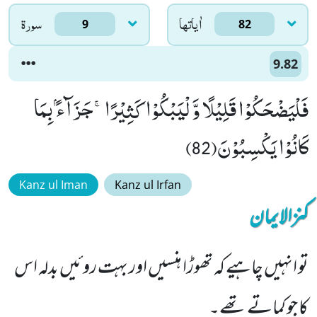
اٰياتها
سورۃ
9
82
9.82
فَلْیَضْحَكُوْا قَلِیْلًا وَّ لْیَبْكُوْا كَثِیْرًاۚ-جَزَآءًۢ بِمَا
كَانُوْا یَكْسِبُوْنَ(82)
Kanz ul Iman
Kanz ul Irfan
کنزالایمان
تو انہیں چاہیے کہ تھوڑا ہنسیں اور بہت روئیں بدلہ اس
کا جو کماتے تھے۔