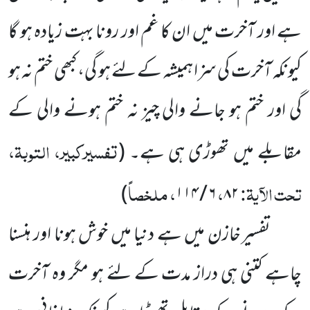
ہے اور آخرت میں ان کا غم اور رونا بہت زیادہ ہو گا
کیونکہ
آخرت کی سزا ہمیشہ کے لئے ہو گی، کبھی ختم نہ ہو
گی اور ختم ہو جانے والی چیز نہ ختم ہونے والی کے
تفسیرکبیر، التوبۃ،
مقابلے میں تھوڑی ہی ہے۔
(
تحت الآیۃ:
،
، ملخصاً
)
۱۱۴
/
۶
۸۲
تفسیر خازن میں ہے دنیا میں خوش ہونا اور ہنسنا
چاہے کتنی ہی دراز مدت کے لئے ہو مگر وہ آخرت