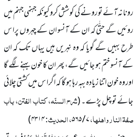
رونا نہ آئے تو رونے کی کوشش کرو کیونکہ جہنمی جہنم میں
روئیں گے حتّٰی کہ ان کے آنسو ان کے چہروں پرا س
طرح بہیں گے گویا کہ وہ نہریں ہیں یہاں تک کہ ان
کے آنسو ختم ہو جائیں گے، پھر ان کا خون بہنے لگے گا
اور وہ خون اتنا زیادہ بہہ رہا ہو گا کہ ا گرا س میں کشتی چلائی
شرح السنّہ، کتاب الفتن، باب
جائے تو چل پڑے۔
(
صفۃ النار واہلہا،
، الحدیث:
)
۴۳۱۴
۵۶۵
/
۷