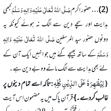
صَلَّی اللہُ تَعَالٰی عَلَیْہِ وَاٰلِہٖ وَسَلَّمَ
(
2
)…
حضور اکرم
کبھی
ہدایت اور سچے دین سے الگ نہ ہوئے کیونکہ یہ
صَلَّی اللہُ تَعَالٰی عَلَیْہِ وَاٰلِہٖ
دونوں حضور سید المرسلین
وَسَلَّمَ
کے ساتھ بھیجے گئے ہیں جو انہیں ایک آن کے
لئے بھی ہدایت سے الگ مانے وہ بے دین ہے۔
لِیُظْهِرَهٗ عَلَى الدِّیْنِ كُلِّهٖ
:
{
تاکہ اسے تمام دینوں پر
غالب کردے۔}
قرآنِ پاک میں یہ مضمون اس آیت