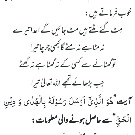
خوب فرماتے ہیں:
مِٹ گئے مٹتے ہیں مٹ جائیں گے اعدا تیرے
نہ مٹا ہے نہ مٹے گا کبھی چرچا تیرا
تو گھٹائے سے کسی کے نہ گھٹا ہے نہ گھٹے
اللہ
جب
بڑھائے
تجھے
تعالیٰ
تیرا
هُوَ الَّذِیْۤ اَرْسَلَ رَسُوْلَهٗ بِالْهُدٰى وَ دِیْنِ
آیت’’
الْحَقِّ
‘‘سے حاصل ہونے والی معلومات: