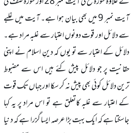
کے علاوہ سورۂ فتح کی آیت نمبر
28
اور سورۂ صف کی
آیت نمبر
9
میں بھی بیان ہوا ہے۔
آیت میں غلبے
سے دلائل اور قوت دونوں اعتبار سے غلبہ مراد ہے۔
دلائل کے اعتبار سے تو یوں کہ دینِ اسلام نے اپنی
حقانیت پر جو دلائل پیش کئے ہیں اس سے مضبوط
ترین دلائل کوئی بھی پیش نہ کر سکا اور جہاں تک قوت
کے اعتبار سے غلبہ کاتعلق ہے تو اس مراد پر یہ کہا
جاسکتا ہے کہ ایک بہت بڑا عرصہ ایسا گزرا ہے کہ د نیا