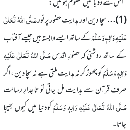
اس سے دو باتیں معلوم ہوئیں :
صَلَّی اللہُ تَعَالٰی
(
1
)…
سچا دین اور ہدایت حضور پرنور
عَلَیْہِ وَاٰلِہٖ وَسَلَّمَ
کے ساتھ ایسے وابستہ ہیں جیسے آفتاب
صَلَّی اللہُ تَعَالٰی عَلَیْہِ
کے ساتھ روشنی
کہ حضورِ اقدس
وَاٰلِہٖ وَسَلَّمَ
کو چھوڑ کر نہ ہدایت ملتی ہے نہ سچا دین ، اگر
صرف قرآن سے ہدایت مل جاتی تو تاجدارِ رسالت
صَلَّی اللہُ تَعَالٰی عَلَیْہِ وَاٰلِہٖ وَسَلَّمَ
کودنیا میں کیوں بھیجا
جاتا۔