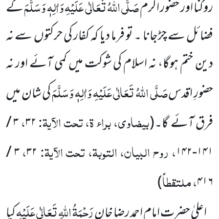
صَلَّی اللہُ تَعَالٰی عَلَیْہِ وَاٰلِہٖ وَسَلَّمَ
روکنا اور حضور اکرم
کے
فضائل سے چڑجانا ۔ تو فرما دیا کہ کفار کی حرکتوں سے نہ
دین ختم ہوگا، نہ اسلام کی شوکت میں کمی آئے اور نہ
صَلَّی اللہُ تَعَالٰی عَلَیْہِ وَاٰلِہٖ وَسَلَّمَ
حضورِ اقدس
کی شان میں
بیضاوی، براء ۃ، تحت الآیۃ:
،
فرق آئے گا۔
(
۳۲
۳
/
، روح البیان، التوبۃ، تحت الآیۃ:
،
/
۳
۳۲
۱۴۲
-
۱۴۱
، ملتقطاً
)
۴۱۶
رَحْمَۃُ اللہِ تَعَالٰی عَلَیْہِ
اعلیٰ حضرت امام احمد رضا خان
کیا