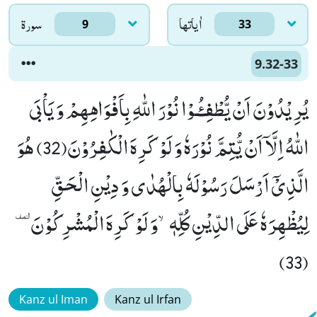
اٰياتها
سورۃ
9
33
9.32-33
یُرِیْدُوْنَ اَنْ یُّطْفِـٴُـوْا نُوْرَ اللّٰهِ بِاَفْوَاهِهِمْ وَ یَاْبَى
اللّٰهُ اِلَّاۤ اَنْ یُّتِمَّ نُوْرَهٗ وَ لَوْ كَرِهَ الْكٰفِرُوْنَ(32) هُوَ
الَّذِیْۤ اَرْسَلَ رَسُوْلَهٗ بِالْهُدٰى وَ دِیْنِ الْحَقِّ
لِیُظْهِرَهٗ عَلَى الدِّیْنِ كُلِّهٖۙ-وَ لَوْ كَرِهَ الْمُشْرِكُوْنَٜ
(33)
Kanz ul Iman
Kanz ul Irfan