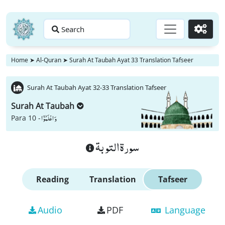
Search
Go
Home
➤
Al-Quran
➤
Surah At Taubah Ayat 33 Translation Tafseer
Surah At Taubah Ayat 32-33 Translation Tafseer
Surah At Taubah
وَ اعْلَمُوْۤا
Para 10 -
سورة التوبة
Reading
Translation
Tafseer
Audio
PDF
Language