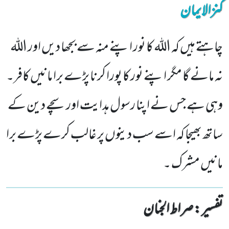
کنزالایمان
چاہتے ہیں کہ اللہ کا نور اپنے منہ سے بجھا دیں اور اللہ
نہ مانے گا مگر اپنے نور کا پورا کرنا پڑے برا مانیں کافر۔
وہی ہے جس نے اپنا رسول ہدایت اور سچے دین کے
ساتھ بھیجا کہ اسے سب دینوں پر غالب کرے پڑے برا
مانیں مشرک ۔
تفسیر : ‎صراط الجنان