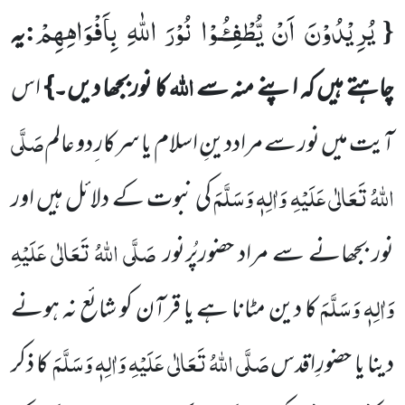
یُرِیْدُوْنَ اَنْ یُّطْفِـٴُـوْا نُوْرَ اللّٰهِ بِاَفْوَاهِهِمْ
:
{
یہ
اللہ
چاہتے ہیں کہ اپنے منہ سے
کا نوربجھا دیں۔}
اس
صَلَّی
آیت میں
نور سے مراددینِ اسلام یا سرکار ِدو عالم
اللہُ تَعَالٰی عَلَیْہِ وَاٰلِہٖ وَسَلَّمَ
کی نبوت کے دلائل ہیں اور
صَلَّی اللہُ تَعَالٰی عَلَیْہِ
نور بجھانے سے مراد حضورپُرنور
وَاٰلِہٖ وَسَلَّمَ
کا دین مٹانا ہے یا قرآن کو شائع نہ ہونے
صَلَّی اللہُ تَعَالٰی عَلَیْہِ وَاٰلِہٖ وَسَلَّمَ
دینا یا حضورِاقدس
کا ذکر