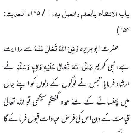
باب الانتفاع بالعلم والعمل بہ،
، الحدیث:
۱ / ۱۶۵
)
۲۵۴
رَضِیَ اللہُ تَعَالٰی عَنْہُ
حضرت ابو ہریرہ
سے روایت
صَلَّی اللہُ تَعَالٰی عَلَیْہِ وَاٰلِہٖ وَسَلَّمَ
ہے،نبی کریم
نے
ارشاد فرمایا ’’جس نے لوگوں کے دلوں کو اپنے جال
اللہ
میں پھنسانے کے لئے عمدہ گفتگو سیکھی تو
تعالیٰ
قیامت کے دن اس کی فرض عبادات قبول فرمائے گا