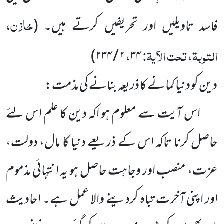
خازن،
فاسد تاویلیں اور تحریفیں کرتے ہیں۔
(
التوبۃ، تحت الآیۃ:
،
)
۲ / ۲۳۴
۳۴
دین کو دنیا کمانے کا ذریعہ بنانے کی مذمت:
اس آیت سے معلوم ہو اکہ دین کا علم اس لئے
حاصل کرنا تاکہ اس کے ذریعے دنیا کا مال، دولت،
عزت، منصب اور وجاہت حاصل ہو یہ انتہائی مذموم
اور اپنی آخرت تباہ کردینے والا عمل ہے۔ احادیث