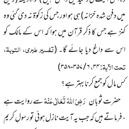
میں دفن شدہ خزانہ) ہی ہو اور جس کی زکوٰۃ نہ دی گئی وہ
کنز ہے جس کا ذکر قرآن میں ہوا کہ اس کے مالک کو
تفسیر طبری، التوبۃ،
اس سے داغ دیا جائے گا۔
(
تحت الآیۃ:
،
)
۶ / ۳۵۷-۳۵۸
۳۴
کس مال کو جمع کرنا بہتر ہے؟
رَضِیَ اللہُ تَعَالٰی عَنْہُ
حضرت ثوبان
سے روایت ہے
، فرماتے ہیں کہ جب یہ آیت نازل ہوئی تو رسولِ کریم