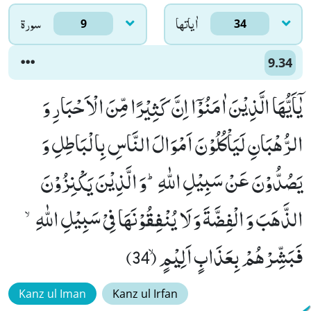
اٰياتها
سورۃ
9
34
9.34
یٰۤاَیُّهَا الَّذِیْنَ اٰمَنُوْۤا اِنَّ كَثِیْرًا مِّنَ الْاَحْبَارِ وَ
الرُّهْبَانِ لَیَاْكُلُوْنَ اَمْوَالَ النَّاسِ بِالْبَاطِلِ وَ
یَصُدُّوْنَ عَنْ سَبِیْلِ اللّٰهِؕ-وَ الَّذِیْنَ یَكْنِزُوْنَ
الذَّهَبَ وَ الْفِضَّةَ وَ لَا یُنْفِقُوْنَهَا فِیْ سَبِیْلِ اللّٰهِۙ-
فَبَشِّرْهُمْ بِعَذَابٍ اَلِیْمٍۙ (34)
Kanz ul Iman
Kanz ul Irfan