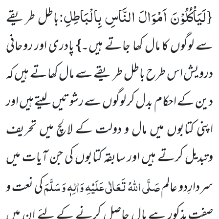
لَیَاْكُلُوْنَ اَمْوَالَ النَّاسِ بِالْبَاطِلِ
:
{
باطل طریقے
سے لوگوں کا مال کھا جاتے ہیں۔} پادری اور روحانی
درویش اس طرح باطل طریقے سے مال کھاتے ہیں کہ
دین کے احکام بدل کر لوگوں سے رشوتیں لیتے ہیں اور
اپنی کتابوں میں مال و دولت کے لالچ میں تحریف
وتبدیل کرتے ہیں اور سابقہ کتابوں کی جن آیات میں
صَلَّی اللہُ تَعَالٰی عَلَیْہِ وَاٰلِہٖ وَسَلَّمَ
سردارِدو عالم
کی نعت و
صفت مذکور ہے مال حاصل کرنے کے لئے ان میں