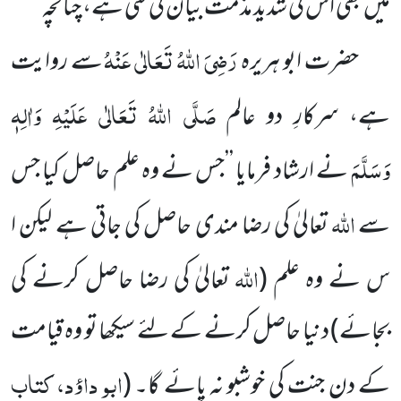
میں بھی اس کی شدید مذمت بیان کی گئی ہے، چنانچہ
رَضِیَ اللہُ تَعَالٰی عَنْہُ
حضرت ابو ہریرہ
سے روایت
صَلَّی اللہُ تَعَالٰی عَلَیْہِ وَاٰلِہٖ
ہے، سرکارِ دو عالم
وَسَلَّمَ
نے ارشاد فرمایا ’’جس نے وہ علم حاصل کیا جس
اللہ
سے
تعالیٰ کی رضا مندی حاصل کی جاتی ہے لیکن ا
اللہ
س نے وہ علم (
تعالیٰ کی رضا حاصل کرنے کی
بجائے) دنیا حاصل کرنے کے لئے سیکھا تو وہ قیامت
ابو داؤد، کتاب
کے دن جنت کی خوشبو نہ پائے گا۔
(