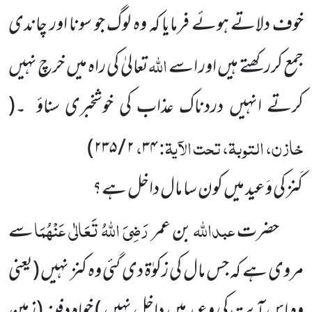
خوف دلاتے ہوئے فرمایا کہ وہ لوگ جو سونا اور چاندی
اللہ
جمع کررکھتے ہیں اور اسے
تعالیٰ کی راہ میں خرچ نہیں
کرتے انہیں دردناک عذاب کی خوشخبری سناؤ ۔
(
خازن، التوبۃ، تحت الآیۃ:
،
)
۲ / ۲۳۵
۳۴
کَنز کی وَعید میں کون سا مال داخل ہے؟
عبداللہ
رَضِیَ اللہُ تَعَالٰی عَنْہُمَا
حضرت
بن عمر
سے
مروی ہے کہ جس مال کی زکوٰۃ دی گئی وہ کنز نہیں (یعنی
وہ اس آیت کی وعید میں داخل نہیں ) خواہ دفینہ (زمین