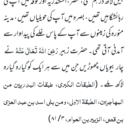
بیس لاکھ درہم تھی، مصر، اسکندریہ اور کوفہ میں آپ کی
رہائشگاہیں تھیں ، بصرہ میں آپ کی حویلیاں تھیں ، مدینہ
منورہ کی زمینوں سے آپ کے پاس غلے کی پیداوار سے
رَضِیَ اللہُ تَعَالٰی عَنْہُ
آمدنی آتی تھی۔ حضرت زبیر
نے
چار بیویاں چھوڑیں جن میں سے ہر ایک کو گیارہ گیارہ
الطبقات الکبری، طبقات البدریین من
لاکھ ملے۔
(
المہاجرین، الطبقۃ الاولی، ومن بنی اسد بن عبد العزی
بن قصی، الزبیر بن العوام،
)
۳ / ۸۱