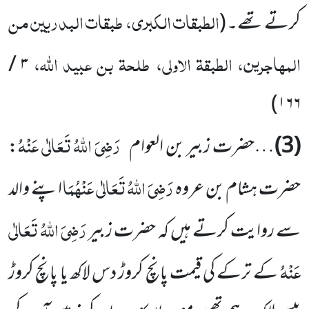
الطبقات الکبری، طبقات البدریین من
کرتے تھے۔
(
المہاجرین، الطبقۃ الاولی، طلحۃ بن عبید اللہ،
۳ /
)
۱۶۶
رَضِیَ اللہُ تَعَالٰی عَنْہُ
(3)
…حضرت زبیر بن العوام
:
رَضِیَ اللہُ تَعَالٰی عَنْہُمَا
حضرت ہشام بن عروہ
اپنے والد
رَضِیَ اللہُ تَعَالٰی
سے روایت کرتے ہیں کہ حضرت زبیر
عَنْہُ
کے ترکے کی قیمت پانچ کروڑ دس لاکھ یا پانچ کروڑ