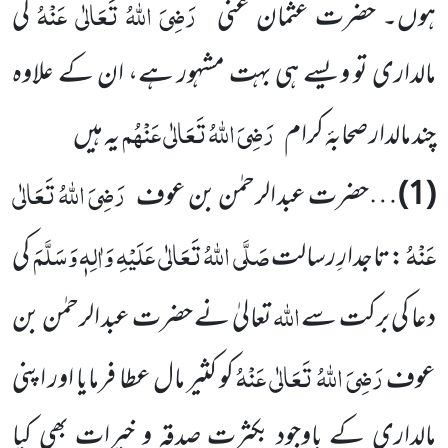
رَضِیَ اللہُ تَعَالٰی عَنْہُ
ہوں۔ حضرت عثمان غنی
کی
مالداری تو ویسے ہی بہت مشہور ہے، ان کے علاوہ
رَضِیَ اللہُ تَعَالٰی عَنْہُم
چند مالدار صحابۂ کرام
یہ ہیں
رَضِیَ اللہُ تَعَالٰی
(1)
…حضرت عبد الرحمٰن بن عوف
عَنْہُ
صَلَّی اللہُ تَعَالٰی عَلَیْہِ وَاٰلِہٖ وَسَلَّمَ
:تاجدارِ رسالت
کی
اللہ
دعا کی برکت سے
تعالیٰ نے حضرت عبد الرحمٰن بن
رَضِیَ اللہُ تَعَالٰی عَنْہُ
عوف
کو کثیر مال عطا فرمایا اور اپنی
مالداری کے باوجود بکثرت صدقہ و خیرات بھی کیا