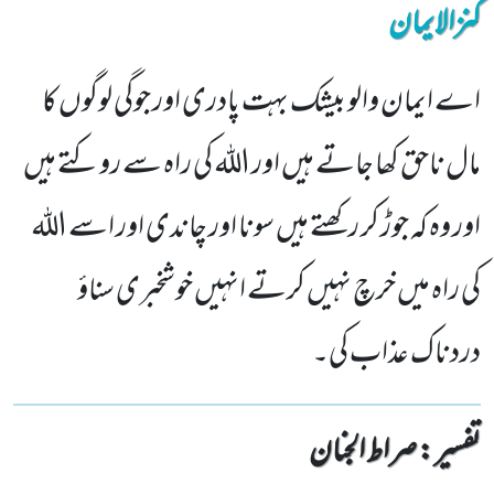
کنزالایمان
اے ایمان والو بیشک بہت پادری اور جوگی لوگوں کا
مال ناحق کھا جاتے ہیں اور اللہ کی راہ سے روکتے ہیں
اور وہ کہ جوڑ کر رکھتے ہیں سونا اور چاندی اور اسے اللہ
کی راہ میں خرچ نہیں کرتے انہیں خوشخبری سناؤ
دردناک عذاب کی۔
تفسیر : ‎صراط الجنان