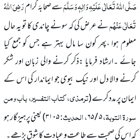
صَلَّی اللہُ تَعَالٰی عَلَیْہِ وَاٰلِہٖ وَسَلَّمَ
رَضِیَ اللہُ
سے صحابۂ کرام
تَعَالٰی عَنْہُم
نے عرض کی کہ سونے چاندی کا تو یہ حال
معلوم ہوا ،پھر کون سا مال بہتر ہے جس کو جمع کیا
جائے ۔ارشاد فرمایا :ذکر کرنے والی زبان اور شکر
کرنے والا دل اور نیک بیوی جو ایماندار کی اس کے
ترمذی، کتاب التفسیر، باب ومن
ایمان پر مدد کرے
(
سورۃ التوبۃ،
، الحدیث:
۵ / ۶۵
۳۱۰۵
)
یعنی پرہیزگار ہو
کہ اس کی صحبت سے طاعت و عبادت کا شوق بڑھے۔