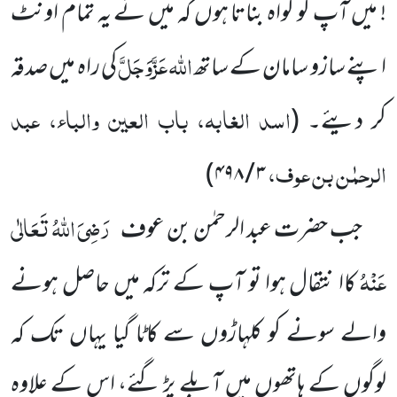
! میں آپ کو گواہ بناتا ہوں کہ میں نے یہ تمام اونٹ
اللہ
عَزَّوَجَلَّ
اپنے سازو سامان کے ساتھ
کی راہ میں صدقہ
اسد الغابہ، باب العین والباء، عبد
کر دیئے۔
(
الرحمٰن بن عوف،
)
۳ / ۴۹۸
رَضِیَ اللہُ تَعَالٰی
جب حضرت عبد الرحمٰن بن عوف
عَنْہُ
کاا نتقال ہوا تو آپ کے ترکہ میں حاصل ہونے
والے سونے کو کلہاڑوں سے کاٹا گیا یہاں تک کہ
لوگوں کے ہاتھوں میں آبلے پڑ گئے، اس کے علاوہ