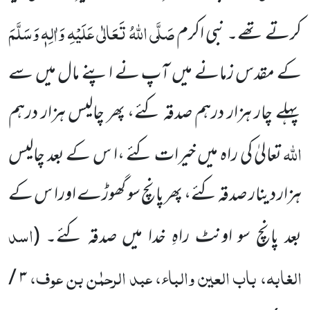
صَلَّی اللہُ تَعَالٰی عَلَیْہِ وَاٰلِہٖ وَسَلَّمَ
کرتے تھے۔ نبی اکرم
کے مقدس زمانے میں آپ نے اپنے مال میں سے
پہلے چار ہزار درہم صدقہ کئے، پھر چالیس ہزار درہم
اللہ
تعالیٰ کی راہ میں خیرات کئے ،ا س کے بعد چالیس
ہزار دینار صدقہ کئے، پھر پانچ سو گھوڑے اورا س کے
اسد
بعد پانچ سو اونٹ راہِ خدا میں صدقہ کئے۔
(
الغابہ، باب العین والباء، عبد الرحمٰن بن عوف،
۳ /