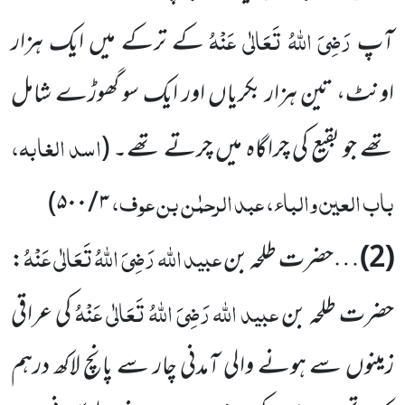
رَضِیَ اللہُ تَعَالٰی عَنْہُ
آپ
کے ترکے میں ایک ہزار
اونٹ، تین ہزار بکریاں اور ایک سو گھوڑے شامل
اسد الغابہ،
تھے جو بقیع کی چراگاہ میں چرتے تھے۔
(
باب العین والباء، عبد الرحمٰن بن عوف،
)
۳ / ۵۰۰
عبید اللہ
رَضِیَ اللہُ تَعَالٰی عَنْہُ
(2)
…حضرت طلحہ بن
:
عبید اللہ
رَضِیَ اللہُ تَعَالٰی عَنْہُ
حضرت طلحہ بن
کی عراقی
زمینوں سے ہونے والی آمدنی چار سے پانچ لاکھ درہم