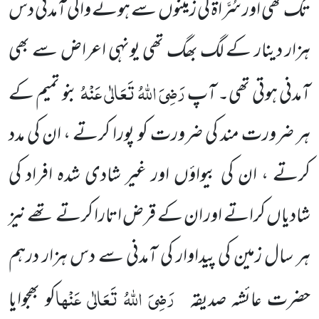
تک تھی اور سُرَّاۃ کی زمینوں سے ہونے والی آمدنی دس
ہزار دینار کے لگ بھگ تھی یونہی اعراض سے بھی
رَضِیَ اللہُ تَعَالٰی عَنْہُ
آمدنی ہوتی تھی۔ آپ
بنو تمیم کے
ہر ضرورت مند کی ضرورت کو پورا کرتے ، ان کی مدد
کرتے ، ان کی بیواؤں اور غیر شادی شدہ افراد کی
شادیاں کراتے اور ان کے قرض اتارا کرتے تھے نیز
ہر سال زمین کی پیداوار کی آمدنی سے دس ہزار درہم
رَضِیَ اللہُ تَعَالٰی عَنْھا
حضرت عائشہ صدیقہ
کو بھجوایا