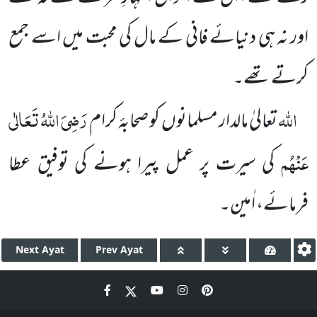
اور نہ ہی دنیائے فانی کے مال کی محبت میں اسے جمع
کرتے تھے۔
اللہ
رَضِیَ اللہُ تَعَالٰی
تعالیٰ مالدار مسلمانوں کو صحابۂ کرام
عَنْہُم
کی سیرت پر عمل پیرا ہونے کی توفیق عطا
فرمائے، اٰمین۔
Next
Ayat
Prev
Ayat