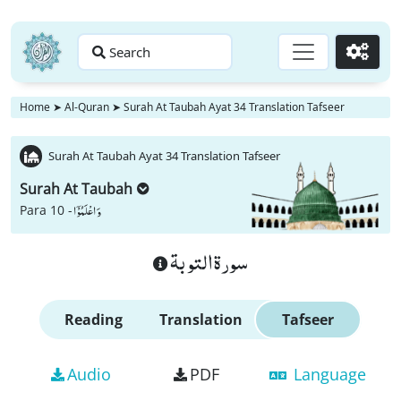
Search
Go
Home
➤
Al-Quran
➤
Surah At Taubah Ayat 34 Translation Tafseer
Surah At Taubah Ayat 34 Translation Tafseer
Surah At Taubah
وَ اعْلَمُوْۤا
Para 10 -
سورة التوبة
Reading
Translation
Tafseer
Audio
PDF
Language