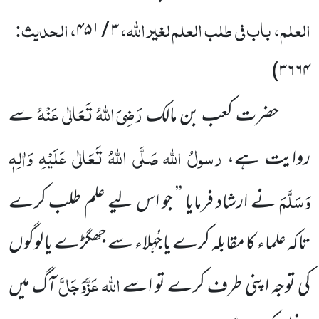
العلم، باب فی طلب العلم لغیر اللہ،
، الحدیث:
۳ / ۴۵۱
)
۳۶۶۴
رَضِیَ اللہُ تَعَالٰی عَنْہُ
حضرت کعب بن مالک
سے
رسولُ اللہ
صَلَّی اللہُ تَعَالٰی عَلَیْہِ وَاٰلِہٖ
روایت ہے،
وَسَلَّمَ
نے ارشاد فرمایا ’’ جو اس لیے علم طلب کرے
تاکہ علماء کا مقابلہ کرے یا جُہلاء سے جھگڑے یا لوگوں
اللہ عَزَّوَجَلَّ
کی توجہ اپنی طرف کرے تو اسے
آگ میں