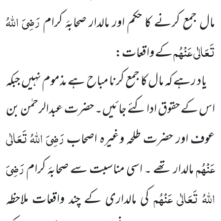
رَضِیَ اللہُ
مال جمع کرنے کا حکم اور مالدار صحابۂ کرام
تَعَالٰی عَنْہُم
کے واقعات:
یاد رہے کہ مال کا جمع کرنا مباح ہے مذموم نہیں جبکہ
اس کے حقوق ادا کئے جائیں۔ حضرت عبدالرحمٰن بن
رَضِیَ اللہُ تَعَالٰی
عوف اور حضرت طلحہ وغیرہ اصحاب
عَنْہُم
رَضِیَ
مالدار تھے ۔ اسی مناسبت سے صحابۂ کرام
اللہُ تَعَالٰی عَنْہُم
کی مالداری کے چند واقعات ملاحظہ