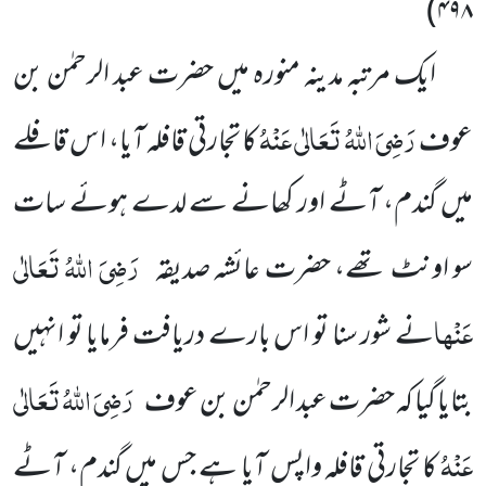
)
۴۹۸
ایک مرتبہ مدینہ منورہ میں حضرت عبد الرحمٰن بن
رَضِیَ اللہُ تَعَالٰی عَنْہُ
عوف
کا تجارتی قافلہ آیا، ا س قافلے
میں گندم، آٹے اور کھانے سے لدے ہوئے سات
رَضِیَ اللہُ تَعَالٰی
سو اونٹ تھے، حضرت عائشہ صدیقہ
عَنْھا
نے شور سنا تو اس بارے دریافت فرمایا تو انہیں
رَضِیَ اللہُ تَعَالٰی
بتایا گیا کہ حضرت عبد الرحمٰن بن عوف
عَنْہُ
کا تجارتی قافلہ واپس آیا ہے جس میں گندم، آٹے