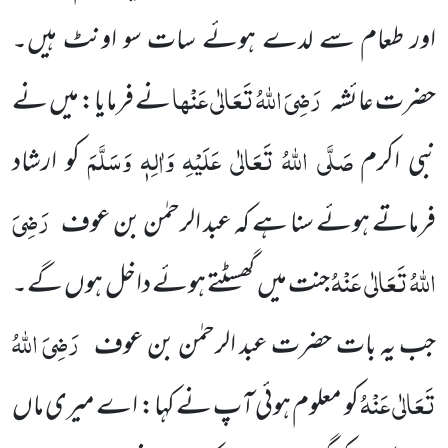
اور طعام سے لدے ہوئے سات سو اونٹ ہیں۔
رَضِیَ اللہُ تَعَالٰی عَنْھا
حضرت عائشہ
نے فرمایا: میں نے
صَلَّی اللہُ تَعَالٰی عَلَیْہِ وَاٰلِہٖ وَسَلَّمَ
نبی اکرم
کو ارشاد
رَضِیَ
فرماتے ہوئے سنا ہے کہ عبد الرحمٰن بن عوف
اللہُ تَعَالٰی عَنْہُ
جنت میں گھسٹتے ہوئے داخل ہوں گے۔
رَضِیَ اللہُ
جب یہ بات حضرت عبد الرحمٰن بن عوف
تَعَالٰی عَنْہُ
کو معلوم ہوئی آپ نے کہا: اے میری ماں