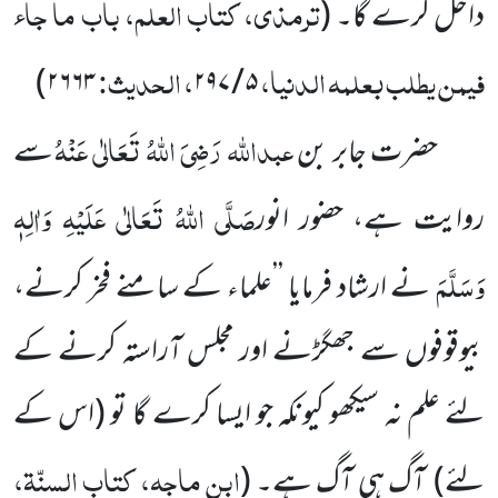
ترمذی، کتاب العلم، باب ما جاء
داخل کرے گا۔
(
فیمن یطلب بعلمہ الدنیا،
، الحدیث:
)
۲۶۶۳
۵ / ۲۹۷
عبداللہ رَضِیَ اللہُ تَعَالٰی عَنْہُ
حضرت جابر بن
سے
صَلَّی اللہُ تَعَالٰی عَلَیْہِ وَاٰلِہٖ
روایت ہے، حضور انور
وَسَلَّمَ
نے ارشاد فرمایا ’’علماء کے سامنے فخر کرنے،
بیوقوفوں سے جھگڑنے اور مجلس آراستہ کرنے کے
لئے علم نہ سیکھو کیونکہ جو ایسا کرے گا تو (اس کے
ابن ماجہ، کتاب السنّۃ،
لئے) آگ ہی آگ ہے۔
(