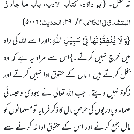
ابو داؤد، کتاب الادب، باب ما جاء فی
نہ نفل۔
(
المتشدق فی الکلام،
، الحدیث:
)
۵۰۰۶
۴ / ۳۹۱
وَ لَا یُنْفِقُوْنَهَا فِیْ سَبِیْلِ اللّٰهِ
:
اللہ
{
اور اسے
کی راہ
میں خرچ نہیں کرتے۔}اس سے مراد یہ ہے کہ وہ
بخل کرتے ہیں ، مال کے حقوق ادا نہیں کرتے اور
اللہ
زکوٰۃ نہیں دیتے۔ جب
تعالیٰ نے یہودی و عیسائی
علماء و پادریوں کی حرصِ مال کا ذکر فرمایا تو مسلمانوں کو
مال جمع کرنے اور اس کے حقوق ادا نہ کرنے سے