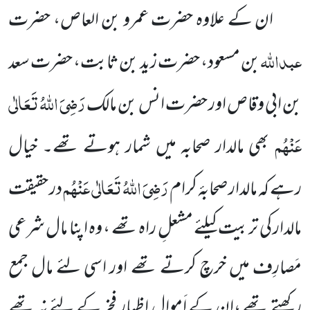
ان کے علاوہ حضرت عمرو بن العاص، حضرت
عبداللہ
بن مسعود، حضرت زید بن ثابت، حضرت سعد
رَضِیَ اللہُ تَعَالٰی
بن ابی وقاص اور حضرت انس بن مالک
عَنْہُم
بھی مالدار صحابہ میں شمار ہوتے تھے۔ خیال
رَضِیَ اللہُ تَعَالٰی عَنْہُم
رہے کہ مالدار صحابۂ کرام
در حقیقت
مالدار کی تربیت کیلئے مشعلِ راہ تھے ، وہ اپنا مال شرعی
مَصارِف میں خرچ کرتے تھے اور اسی لئے مال جمع
رکھتے تھے ،ان کے اَموال اظہارِ فخر کے لئے نہ تھے