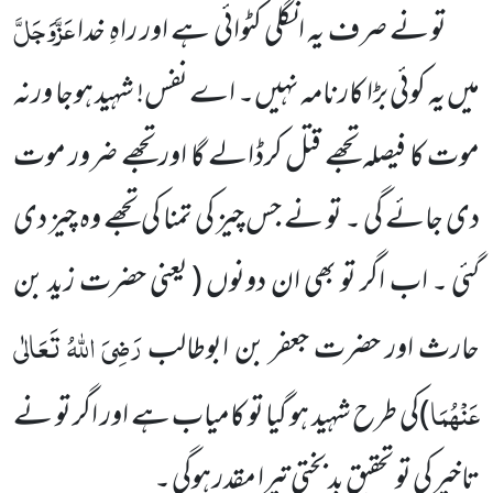
عَزَّوَجَلَّ
تو نے صرف یہ انگلی کٹوائی ہے اور راہِ خدا
میں یہ کوئی بڑا کارنامہ نہیں۔ اے نفس! شہید ہوجا ورنہ
موت کا فیصلہ تجھے قتل کرڈالے گا اور تجھے ضرور موت
دی جائے گی ۔ تو نے جس چیز کی تمنا کی تجھے وہ چیز دی
گئی ۔ اب اگر تو بھی ان دونوں
( یعنی حضرت زید بن
رَضِیَ اللہُ تَعَالٰی
حارث اور حضرت جعفر بن ابوطالب
عَنْہُمَا
)
کی طرح شہید ہو گیا تو کامیاب ہے اور اگر تو نے
تاخیر کی تو تحقیق بد بختی تیرا مقدر ہوگی ۔