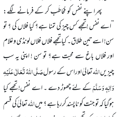
پھر اپنے نفس کو مُخاطَب کر کے فرمانے لگے:
’’اے نفس !تجھے کس چیز کی تمنا ہے؟ کیا فلاں کی ؟ تو
سن! اسے تین
طلاق۔ کیا تجھے فلاں فلاں لونڈی وغلام
اور فلاں باغ سے محبت ہے؟ تو سن ! اپنی یہ سب
اللہ
صَلَّی اللہُ تَعَالٰی عَلَیْہِ
چیزیں
تعالیٰ اوراس کے رسول
وَاٰلِہٖ وَسَلَّمَ
کے لئے چھوڑ دے ۔ اے نفس! تجھے کیا
اللہ
ہوگیا کہ تو جنت کو ناپسند کررہا ہے ؟ میں
تعالیٰ کی
قسم