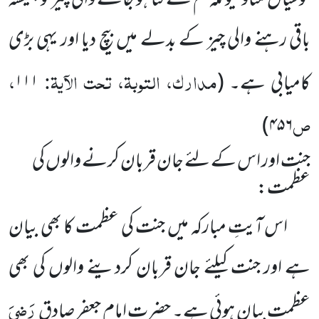
خوشیاں مناؤ کیونکہ تم نے فنا ہو جانے والی چیزکو ہمیشہ
باقی رہنے والی چیز کے بدلے میں بیچ دیا اور یہی بڑی
مدارک، التوبۃ، تحت الآیۃ:
،
کامیابی ہے۔
(
۱۱۱
ص
)
۴۵۶
جنت اور اس کے لئے جان قربان کرنے والوں کی
عظمت:
اس آیتِ مبارکہ میں جنت کی عظمت کا بھی بیان
ہے اور جنت کیلئے جان قربان کردینے والوں کی بھی
رَضِیَ
عظمت بیان ہوئی ہے۔ حضرت امام جعفر صادق