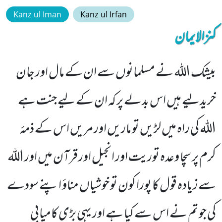
Kanz ul Iman
Kanz ul Irfan
کنزالایمان
بیشک اللہ نے مسلمانوں سے ان کے مال اور جان
خریدلیے ہیں اس بدلے پر کہ ان کے لیے جنت ہے
اللہ کی راہ میں لڑیں تو ماریں اور مریں اس کے ذمۂ
کرم پر سچا وعدہ توریت اور انجیل اور قرآن میں اور اللہ
سے زیادہ قول کا پورا کون تو خوشیاں مناؤ اپنے سودے
کی جو تم نے اس سے کیا ہے اور یہی بڑی کامیابی