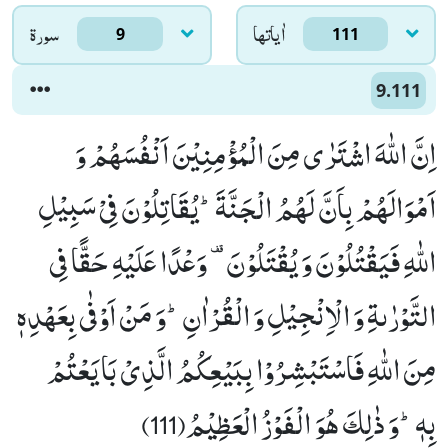
اٰياتها
سورۃ
9
111
9.111
اِنَّ اللّٰهَ اشْتَرٰى مِنَ الْمُؤْمِنِیْنَ اَنْفُسَهُمْ وَ
اَمْوَالَهُمْ بِاَنَّ لَهُمُ الْجَنَّةَؕ-یُقَاتِلُوْنَ فِیْ سَبِیْلِ
اللّٰهِ فَیَقْتُلُوْنَ وَ یُقْتَلُوْنَ- وَعْدًا عَلَیْهِ حَقًّا فِی
التَّوْرٰىةِ وَ الْاِنْجِیْلِ وَ الْقُرْاٰنِؕ-وَ مَنْ اَوْفٰى بِعَهْدِهٖ
مِنَ اللّٰهِ فَاسْتَبْشِرُوْا بِبَیْعِكُمُ الَّذِیْ بَایَعْتُمْ
بِهٖؕ-وَ ذٰلِكَ هُوَ الْفَوْزُ الْعَظِیْمُ(111)