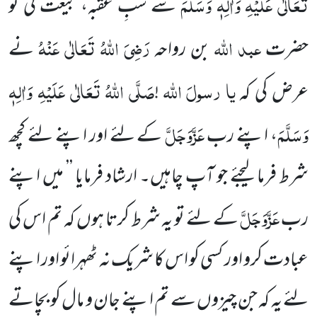
تَعَالٰی عَلَیْہِ وَاٰلِہٖ وَسَلَّمَ
سے شبِ عَقبہ، بیعت کی تو
عبد اللہ
رَضِیَ اللہُ تَعَالٰی عَنْہُ
حضرت
بن رواحہ
نے
یا
رسولَ
اللہ
صَلَّی اللہُ تَعَالٰی عَلَیْہِ وَاٰلِہٖ
عرض کی کہ
!
وَسَلَّمَ
عَزَّوَجَلَّ
، اپنے رب
کے لئے اور اپنے لئے کچھ
شرط فرما لیجئے جو آپ چاہیں۔ ارشاد فرمایا ’’ میں اپنے
عَزَّوَجَلَّ
رب
کے لئے تو یہ شرط کرتا ہوں کہ تم اس کی
عبادت کرو اور کسی کو اس کا شریک نہ ٹھہرائو اور اپنے
لئے یہ کہ جن چیزوں سے تم اپنے جان و مال کو بچاتے