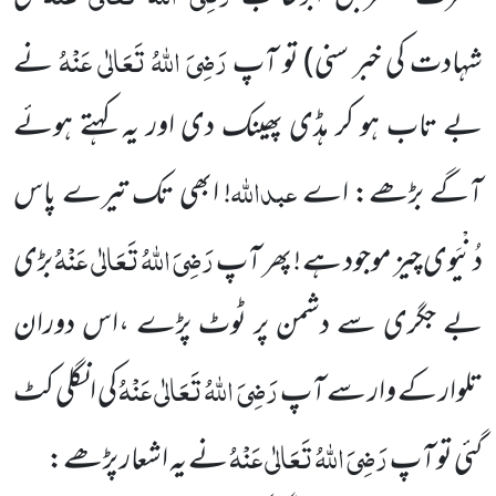
رَضِیَ اللہُ تَعَالٰی عَنْہُ
شہادت کی خبر سنی)
تو آپ
نے
بے تاب ہو کر ہڈی پھینک دی اور یہ کہتے ہوئے
عبداللہ
آگے بڑھے: اے
! ابھی تک تیرے پاس
رَضِیَ اللہُ تَعَالٰی عَنْہُ
دُنْیَوی چیز موجود
ہے ! پھر آپ
بڑی
بے جگری سے دشمن پر ٹوٹ پڑے ،اس دوران
رَضِیَ اللہُ تَعَالٰی عَنْہُ
تلوار کے وار سے آپ
کی انگلی کٹ
رَضِیَ اللہُ تَعَالٰی عَنْہُ
گئی تو آپ
نے یہ اشعار پڑھے: