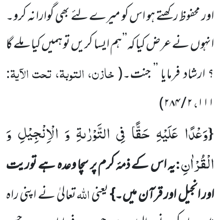
اور محفوظ رکھتے ہو اس کو میرے لئے بھی گوارا نہ کرو۔
انہوں نے عرض کیا کہ’’ ہم ایسا کریں تو ہمیں کیا ملے گا
خازن، التوبۃ، تحت الآیۃ:
؟ ارشاد فرمایا ’’ جنت۔
(
،
)
۲۸۴
/
۲
۱۱۱
وَعْدًا عَلَیْهِ حَقًّا فِی التَّوْرٰىةِ وَ الْاِنْجِیْلِ وَ
{
الْقُرْاٰنِ
:
یہ اس کے ذمۂ کرم پر سچا وعدہ ہے توریت
اللہ
اور انجیل اور قرآن میں۔}
یعنی
تعالیٰ نے اپنی راہ