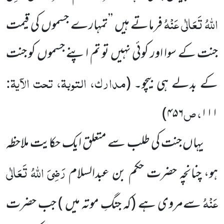
اللہُ تَعَالٰی عَنْہُ
فرماتے ہیں ’’تمہارے جسموں کی قیمت
جنت کے سوا اور کوئی نہیں تو تم اپنے جسموں کو جنت
مدارک، التوبۃ، تحت الآیۃ:
کے بدلے ہی بیچو۔
(
، ص
)
۴۵۶
۱۱۱
یہاں جنت کی طلب سے متعلق ایک حکایت ملاحظہ
رَضِیَ اللہُ تَعَالٰی
ہو، چنانچہ حضرت حکم بن عبدالسلام
عَنْہُ
سےمروی ہے
(کہ جنگِ موتہ میں )
جب حضرت