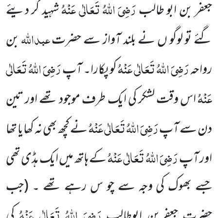
رَضِیَ اللہُ تَعَالٰی عَنْہُ
جعفر بن ابو طالب
شہید کر دیئے
عبداللہ
گئے تو لوگو ں نے بلند آواز سے حضرت
بن
رَضِیَ اللہُ تَعَالٰی عَنْہُ
رَضِیَ اللہُ تَعَالٰی
رواحہ
کو پکارا۔ آپ
عَنْہُ
اس وقت لشکر کی ایک طرف موجود تھے
اور تین
رَضِیَ اللہُ تَعَالٰی عَنْہُ
دن سے آپ
نے کچھ بھی نہ کھایا تھا
رَضِیَ اللہُ تَعَالٰی عَنْہُ
اور آپ
کے ہاتھ میں ایک ہڈی تھی
جسے بھوک
کی وجہ سے چو س رہے تھے ۔
(جب
رَضِیَ اللہُ تَعَالٰی عَنْہُ
حضرت جعفربن ابوطالب
کی