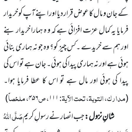
کے جان و مال کا عوض قرار دیا اور اپنے آپ کو خریدار
فرمایا یہ کمال عزت افزائی ہے کہ و ہ ہمارا
خریدار
بنے
اور ہم سے خریدے ۔کس چیز کو؟ وہ جو نہ ہماری بنائی
ہوئی ہے اور نہ ہماری پیدا کی ہوئی۔ جان ہے تو اس کی
پیدا کی
ہوئی اور مال ہے تو اس کا عطا فرمایا ہوا۔
مدارک، التوبۃ، تحت الآیۃ:
، ص
، ملخصاً
)
۴۵۶
۱۱۱
(
صَلَّی اللہُ
شانِ نزول:
جب انصار نے رسولِ کریم