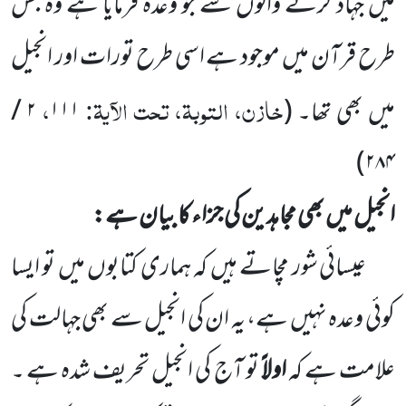
میں جہاد کرنے والوں سے جو وعدہ فرمایا ہے وہ جس
طرح قرآن میں موجود ہے اسی طرح تورات اور انجیل
خازن، التوبۃ، تحت الآیۃ:
،
میں بھی تھا۔
(
۱۱۱
۲
/
)
۲۸۴
انجیل میں بھی مجاہدین کی جزاء کا بیان ہے:
عیسائی شور مچاتے ہیں کہ ہماری کتابوں میں تو ایسا
کوئی وعدہ نہیں ہے، یہ ان کی انجیل سے بھی جہالت کی
علامت ہے کہ
اولاً
تو آج کی انجیل تحریف شدہ ہے ۔