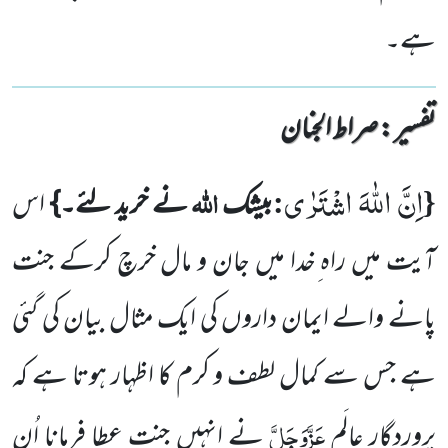
ہے۔
تفسیر : ‎صراط الجنان
اِنَّ اللّٰهَ اشْتَرٰى
{
:
اللہ
بیشک
نے خرید لئے۔}
اس
آیت میں راہ ِخدا میں جان و مال خرچ کرکے جنت
پانے والے ایمان داروں کی ایک مثال بیان کی گئی
ہے جس سے کمال لطف و کرم کا اظہار ہوتا ہے کہ
عَزَّوَجَلَّ
پروردگار ِعالَم
نے انہیں جنت عطا فرمانا اُن