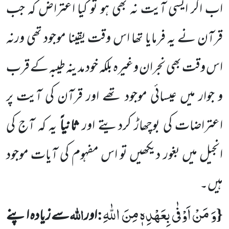
اب اگر ایسی آیت نہ بھی ہو تو کیا اعتراض کہ جب
قرآن نے یہ فرمایا تھا اس وقت یقینا موجود تھی ورنہ
اس وقت بھی نجران وغیرہ بلکہ خود مدینہ طیبہ کے قرب
و جوار میں عیسائی موجود تھے اور قرآن کی آیت پر
اعتراضات کی بوچھاڑ کردیتے اور
ثانیاً
یہ کہ آج کی
انجیل میں بغور دیکھیں تو اس مفہوم کی آیات موجود
ہیں۔
وَ مَنْ اَوْفٰى بِعَهْدِهٖ مِنَ اللّٰهِ
{
:
اللہ
اور
سے زیادہ اپنے