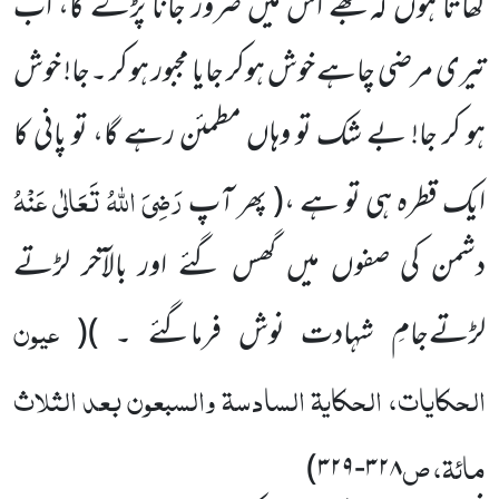
کھاتا ہوں کہ تجھے اس میں ضرور جانا پڑے گا، اب
تیری مرضی چاہے خوش ہوکر جایا مجبور ہو کر ۔جا! خوش
ہو کر جا! بے شک
تو وہاں
مطمئن رہے گا، تو پانی کا
رَضِیَ اللہُ تَعَالٰی عَنْہُ
ایک قطرہ ہی تو ہے ،
( پھر آپ
دشمن کی صفوں میں گھس گئے اور بالآخر لڑتے
عیون
لڑتے
جامِ شہادت نوش فرماگئے ۔ )
(
الحکایات، الحکایۃ السادسۃ والسبعون بعد الثلاث
مائۃ، ص
)
۳۲۹
-
۳۲۸