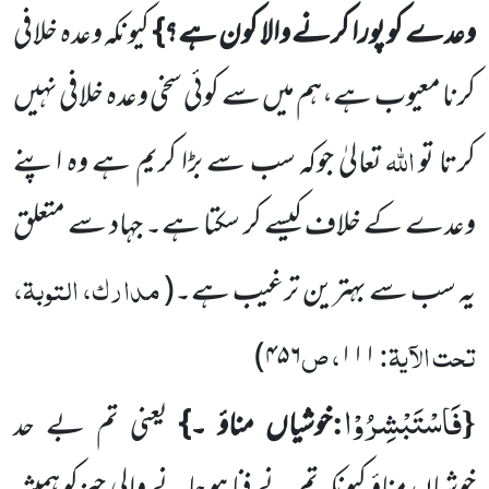
وعدے کو پورا کرنے والا کون ہے؟}
کیونکہ وعدہ خلافی
کرنا معیوب ہے،ہم میں سے کوئی سخی وعدہ خلافی نہیں
اللہ
کرتا تو
تعالیٰ جوکہ سب سے بڑا کریم ہے وہ اپنے
وعدے کے خلاف کیسے کر سکتا ہے۔ جہاد سے متعلق
مدارک، التوبۃ،
یہ سب سے بہترین ترغیب ہے۔
(
تحت الآیۃ:
، ص
)
۴۵۶
۱۱۱
فَاسْتَبْشِرُوْا
:
{
خوشیاں مناؤ ۔}
یعنی تم بے حد