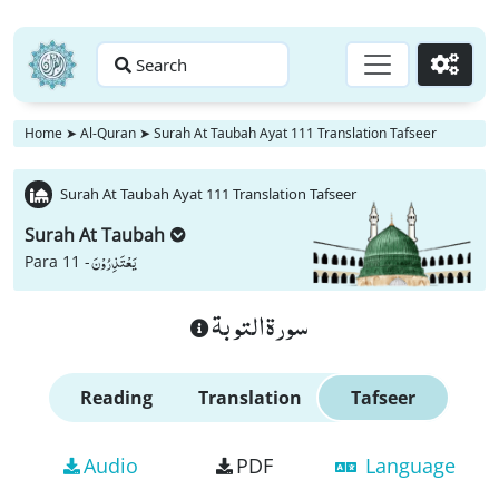
Search
Go
Home
➤
Al-Quran
➤
Surah At Taubah Ayat 111 Translation Tafseer
Surah At Taubah Ayat 111 Translation Tafseer
Surah At Taubah
یَعْتَذِرُوْنَ
Para 11 -
سورة التوبة
Reading
Translation
Tafseer
Audio
PDF
Language