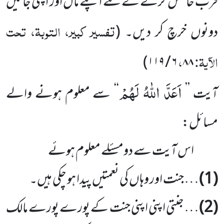
قرب حاصل کرنے کے لئے اپنے مال اور اپنی جانیں
تفسیر کبیر، التوبۃ، تحت
دونوں خرچ کر دیں۔
(
الآیۃ:
،
)
۶ / ۱۱۹
۸۸
اَعَدَّ اللّٰهُ لَهُمْ
آیت ’’
‘‘
سے معلوم ہونے والے
مسائل:
اس آیت سے دومسئلے معلوم ہوئے
(1)
… جنت اور وہاں کی نعمتیں پیدا ہو چکی ہیں۔
(2)
… جنتی اپنی اپنی جنت کے پورے پورے مالک