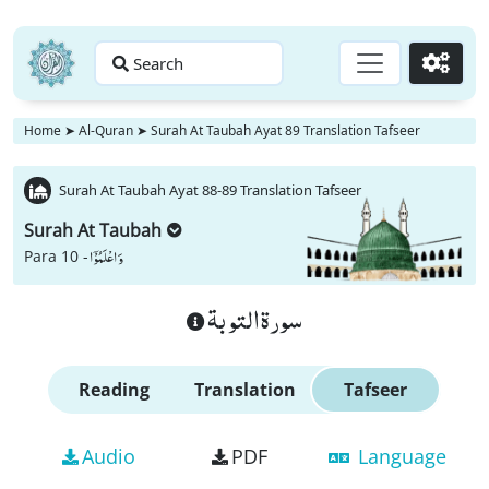
Search
Go
Home
➤
Al-Quran
➤
Surah At Taubah Ayat 89 Translation Tafseer
Surah At Taubah Ayat 88-89 Translation Tafseer
Surah At Taubah
وَ اعْلَمُوْۤا
Para 10 -
سورة التوبة
Reading
Translation
Tafseer
Audio
PDF
Language