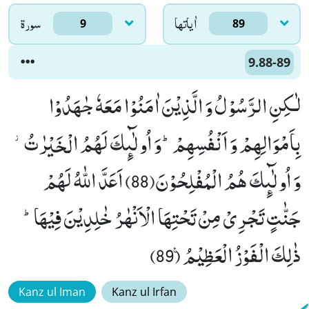
اٰياتها
سورۃ
9
89
9.88-89
لٰـكِنِ الرَّسُوْلُ وَ الَّذِیْنَ اٰمَنُوْا مَعَهٗ جٰهَدُوْا
بِاَمْوَالِهِمْ وَ اَنْفُسِهِمْؕ-وَ اُولٰٓىٕكَ لَهُمُ الْخَیْرٰتُ٘-
وَ اُولٰٓىٕكَ هُمُ الْمُفْلِحُوْنَ(88) اَعَدَّ اللّٰهُ لَهُمْ
جَنّٰتٍ تَجْرِیْ مِنْ تَحْتِهَا الْاَنْهٰرُ خٰلِدِیْنَ فِیْهَاؕ-
ذٰلِكَ الْفَوْزُ الْعَظِیْمُ۠ (89)
Kanz ul Iman
Kanz ul Irfan