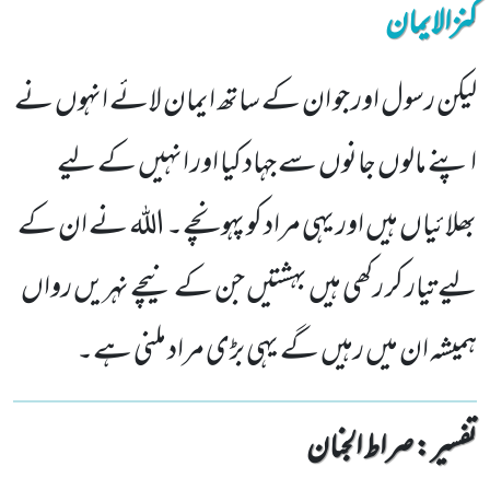
کنزالایمان
لیکن رسول اور جو ان کے ساتھ ایمان لائے انہوں نے
اپنے مالوں جانوں سے جہاد کیا اور انہیں کے لیے
بھلائیاں ہیں اور یہی مراد کو پہونچے۔ اللہ نے ان کے
لیے تیار کر رکھی ہیں بہشتیں جن کے نیچے نہریں رواں
ہمیشہ ان میں رہیں گے یہی بڑی مراد ملنی ہے۔
تفسیر : ‎صراط الجنان