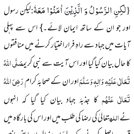
لٰكِنِ الرَّسُوْلُ وَ الَّذِیْنَ اٰمَنُوْا مَعَهٗ
:
{
لیکن رسول
اور جو ان کے ساتھ ایمان لائے۔} اس سے پہلی
آیات میں جہاد سے راہِ فرار اختیار کرنے میں منافقوں
صَلَّی اللہُ
کا حال بیان کیا گیا اور اس آیت سے نبی کریم
تَعَالٰی عَلَیْہِ وَاٰلِہٖ وَسَلَّمَ
رَضِیَ اللہُ
اور ان کے صحابۂ کرام
تَعَالٰی عَنْہُم
کا جذبۂ جہاد بیان کیا گیا کہ انہوں
اللہ
نے
تعالیٰ کی رضا کی طلب میں اور اس کی بارگاہ میں