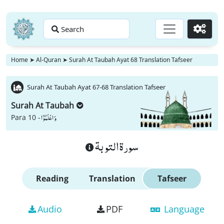
Search
Go
Home
➤
Al-Quran
➤
Surah At Taubah Ayat 68 Translation Tafseer
Surah At Taubah Ayat 67-68 Translation Tafseer
Surah At Taubah
وَ اعْلَمُوْۤا
Para 10 -
سورة التوبة
Reading
Translation
Tafseer
Audio
PDF
Language