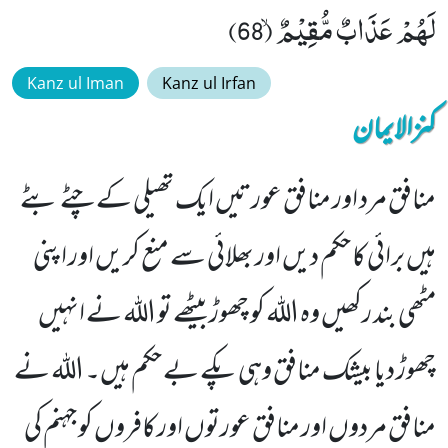
لَهُمْ عَذَابٌ مُّقِیْمٌۙ (68)
Kanz ul Iman
Kanz ul Irfan
کنزالایمان
منافق مرد اور منافق عورتیں ایک تھیلی کے چٹے بٹے
ہیں برائی کا حکم دیں اور بھلائی سے منع کریں اور اپنی
مٹھی بند رکھیں وہ اللہ کو چھوڑ بیٹھے تو اللہ نے انہیں
چھوڑ دیا بیشک منافق وہی پکے بے حکم ہیں۔ اللہ نے
منافق مردوں اور منافق عورتوں اور کافروں کو جہنم کی