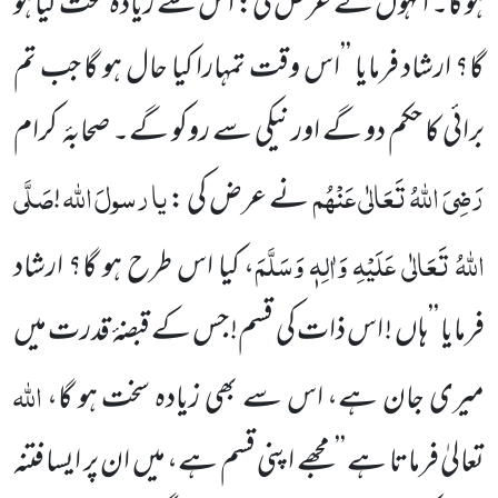
ہو گا۔ انہوں نے عرض کی: اس سے زیادہ سخت کیا ہو
گا؟ ارشاد فرمایا ’’اس وقت تمہارا کیا حال ہو گا جب تم
برائی کا حکم دو گے اور نیکی سے روکو گے۔ صحابۂ
کرام
رَضِیَ اللہُ تَعَالٰی عَنْہُم
یا
رسولَ
اللہ
صَلَّی
نے عرض کی :
!
اللہُ تَعَالٰی عَلَیْہِ وَاٰلِہٖ وَسَلَّمَ
، کیا اس طرح ہو گا؟ ارشاد
فرمایا ’’ہاں ! اس ذات کی قسم! جس کے قبضۂ قدرت میں
اللہ
میری جان ہے، اس سے بھی زیادہ سخت ہو گا،
تعالیٰ فرماتا ہے ’’مجھے اپنی قسم ہے، میں ان پر ایسا فتنہ