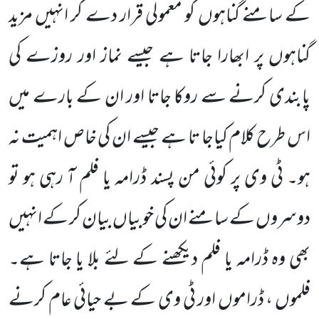
کے سامنے گناہوں کو معمولی قرار دے کر انہیں مزید
گناہوں پر ابھارا جاتا ہے جیسے نماز اور روزے کی
پابندی کرنے سے روکا جاتا اور ان کے بارے میں
اس طرح کلام کیاجا تا ہے جیسے ان کی خاص اہمیت نہ
ہو۔ ٹی وی پر کوئی من پسند ڈرامہ یا فلم آ رہی ہو تو
دوسروں کے سامنے ان کی خوبیاں بیان کر کے انہیں
بھی وہ ڈرامہ یا فلم دیکھنے کے لئے بلا یا جاتا ہے۔
فلموں ، ڈراموں اور ٹی وی کے بے حیائی عام کرنے