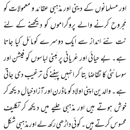
اور مسلمانوں کے دینی اور مذہبی عقائد و معمولات کو
مَجروح کرنے والے پروگراموں کو دیکھنے کے لئے
نت نئے انداز سے ایک دوسرے کومائل کیا جاتا
ہے۔ بے حیائی اور عُریانی پر مَبنی لباسوں کو فیشن اور
سوسائٹی کا تقاضا بتا کر انہیں پہننے کی ترغیب دی جاتی
ہے ۔ والدین اپنی اولاد کو ماڈرن اور آزاد خیال دیکھ کر
خوش ہوتے ہیں اور مذہبی حلیے میں دیکھ کر تکلیف
محسوس کرتے ہیں۔ کوئی داڑھی رکھ لے اور مذہبی شکل