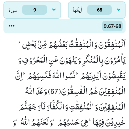
اٰياتها
سورۃ
9
68
9.67-68
اَلْمُنٰفِقُوْنَ وَ الْمُنٰفِقٰتُ بَعْضُهُمْ مِّنْۢ بَعْضٍۘ-
یَاْمُرُوْنَ بِالْمُنْكَرِ وَ یَنْهَوْنَ عَنِ الْمَعْرُوْفِ وَ
یَقْبِضُوْنَ اَیْدِیَهُمْؕ-نَسُوا اللّٰهَ فَنَسِیَهُمْؕ-اِنَّ
الْمُنٰفِقِیْنَ هُمُ الْفٰسِقُوْنَ(67) وَعَدَ اللّٰهُ
الْمُنٰفِقِیْنَ وَ الْمُنٰفِقٰتِ وَ الْكُفَّارَ نَارَ جَهَنَّمَ
خٰلِدِیْنَ فِیْهَاؕ-هِیَ حَسْبُهُمْۚ-وَ لَعَنَهُمُ اللّٰهُۚ-وَ