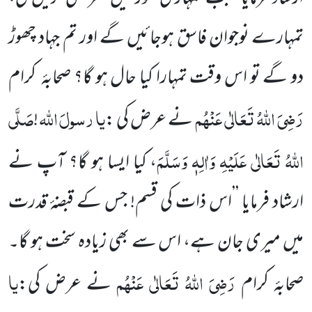
تمہارے نوجوان فاسق ہوجائیں گے اور تم جہاد چھوڑ
دو گے تو اس وقت تمہارا کیا حال ہو گا؟ صحابۂ
کرام
رَضِیَ اللہُ تَعَالٰی عَنْہُم
یا
رسولَ
اللہ
صَلَّی
نے عرض کی :
!
اللہُ تَعَالٰی عَلَیْہِ وَاٰلِہٖ وَسَلَّمَ
، کیا ایسا ہو گا؟ آپ نے
ارشاد فرمایا ’’اس ذات کی قسم! جس کے قبضۂ قدرت
میں میری جان ہے، اس سے بھی زیادہ سخت ہو گا۔
رَضِیَ اللہُ تَعَالٰی عَنْہُم
یا
صحابۂ کرام
نے عرض کی: