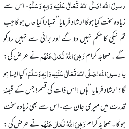
رسولَ
اللہ
صَلَّی اللہُ تَعَالٰی عَلَیْہِ وَاٰلِہٖ وَسَلَّمَ
!
، اس سے
زیادہ سخت کیا ہوگا ارشاد فرمایا’’ تمہارا کیا حال ہو گا جب
تم نیکی کا حکم نہیں دو گے اور برائی سے نہیں روکو
رَضِیَ اللہُ تَعَالٰی عَنْہُم
گے۔ صحابۂ
کرام
نے عر ض کی:
یا
رسولَ
اللہ
صَلَّی اللہُ تَعَالٰی عَلَیْہِ وَاٰلِہٖ وَسَلَّمَ
!
، کیا ایسا ہو
گا؟ ارشاد فرمایا ’’ہاں ! اس ذات کی قسم! جس کے قبضۂ
قدرت میں میری جان ہے، اس سے بھی زیادہ سخت
رَضِیَ اللہُ تَعَالٰی عَنْہُم
ہو گا۔ صحابۂ کرام
نے عرض کی :