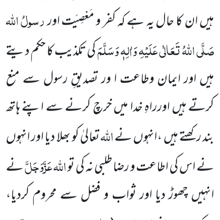
رسولُ اللہ
ہیں ان کا حال یہ ہے کہ کفر و مَعْصِیَت اور
صَلَّی اللہُ تَعَالٰی عَلَیْہِ وَاٰلِہٖ وَسَلَّمَ
کی تکذیب کا حکم دیتے
ہیں اور ایمان وطاعت ا ور تصدیقِ رسول سے منع
کرتے ہیں اورراہِ خدا میں خرچ کرنے سے اپنے ہاتھ
اللہ
بند رکھتے ہیں ،انہوں نے
تعالیٰ کو بھلا دیا اور انہوں
اللہ عَزَّوَجَلَّ
نے اس کی اطاعت و رضا طلبی نہ کی تو
نے
انہیں چھوڑ دیا اور ثواب و فضل سے محروم کردیا،