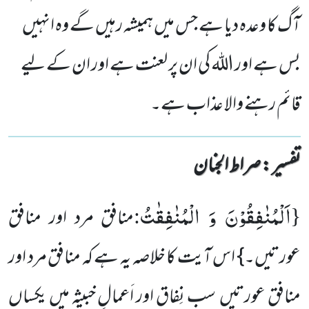
آگ کا وعدہ دیا ہے جس میں ہمیشہ رہیں گے وہ انہیں
بس ہے اور اللہ کی ان پر لعنت ہے اور ان کے لیے
قائم رہنے والا عذاب ہے۔
تفسیر : ‎صراط الجنان
اَلْمُنٰفِقُوْنَ وَ الْمُنٰفِقٰتُ
:
{
منافق مرد اور منافق
عورتیں۔} اس آیت کا خلاصہ یہ ہے کہ منافق مرد اور
منافق عورتیں سب نِفاق اور اَعمالِ خبیثہ میں یکساں