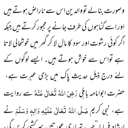
و صورت بنالے تو والدین اس سے ناراض ہوتے ہیں
اور اسے گناہوں کی طرف جانے پر مجبور کرتے ہیں جبکہ
اگر کوئی رشوت اور سود کا مال لا کر گھر میں خوشحالی لاتا
ہے تواس سے خوش ہوتے ہیں۔ ایسے لوگوں کے
لئے درج ذیل حدیثِ پاک میں بڑی عبرت ہے،
رَضِیَ اللہُ تَعَالٰی عَنْہُ
حضرت ابوامامہ باہلی
سے روایت
صَلَّی اللہُ تَعَالٰی عَلَیْہِ وَاٰلِہٖ وَسَلَّمَ
ہے، نبی کریم
نے
ارشاد فرمایا ’’جب تمہاری عورتیں سرکشی کریں گی،