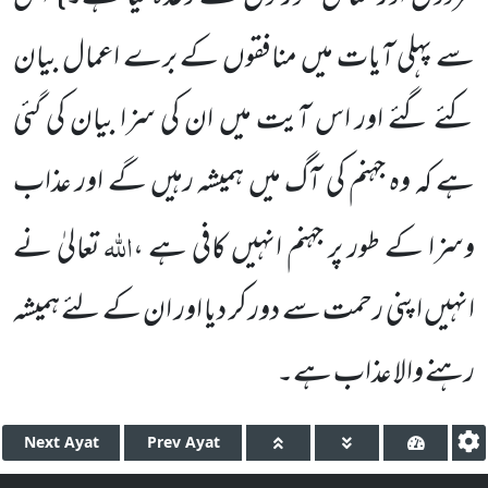
سے پہلی آیات میں منافقوں کے برے اعمال بیان
کئے گئے اور اس آیت میں ان کی سزا بیان کی گئی
ہے کہ وہ جہنم کی آگ میں ہمیشہ رہیں گے اور عذاب
اللہ
وسزا کے طور پر جہنم انہیں کافی ہے ،
تعالیٰ نے
انہیں اپنی رحمت سے دور کر دیا اور ان کے لئے ہمیشہ
رہنے والا عذاب ہے۔
Next
Ayat
Prev
Ayat