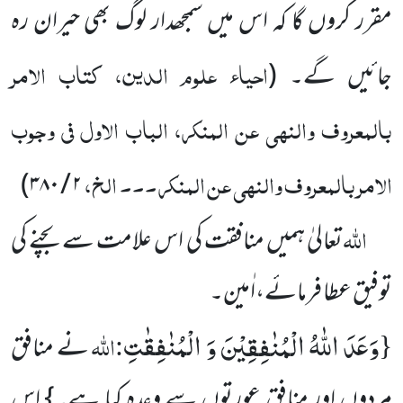
مقرر کروں گا کہ اس میں سمجھدار لوگ بھی حیران رہ
احیاء علوم الدین، کتاب الامر
جائیں گے۔
(
بالمعروف والنہی عن المنکر، الباب الاول فی وجوب
الامر بالمعروف والنہی عن المنکر ۔۔۔ الخ،
)
۲ / ۳۸۰
اللہ
تعالیٰ ہمیں منافقت کی اس علامت سے بچنے کی
توفیق عطا فرمائے،اٰمین۔
وَعَدَ اللّٰهُ الْمُنٰفِقِیْنَ وَ الْمُنٰفِقٰتِ
{
:
اللہ
نے منافق
مردوں اور منافق عورتوں سے وعدہ کیا ہے۔} اس