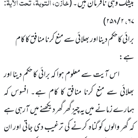
خازن، التوبۃ، تحت الآیۃ:
بیشک وہی نافرمان ہیں۔
(
،
)
۲ / ۲۵۸
۶۷
برائی کا حکم دینا اور بھلائی سے منع کرنا منافق کا کام
ہے:
اس آیت سے معلوم ہوا کہ برائی کا حکم دینا اور
بھلائی سے منع کرنا منافق کا کام ہے۔ افسوس کہ
ہمارے زمانے میں یہ چیز گھر گھر دیکھنے میں آرہی ہے
کہ گھر والوں کو گناہ کرنے کی ترغیب دی جاتی اور ان