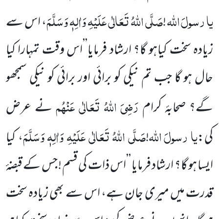
یا
رسولَ
اللہ
صَلَّی اللہُ تَعَالٰی عَلَیْہِ وَاٰلِہٖ وَسَلَّمَ
!
، اس سے
زیادہ سخت کیاہو گا؟ ارشاد فرمایا’’اس وقت تمہارا کیا
حال ہو گا جب تم نیکی کو برائی اور برائی کو نیکی سمجھو
رَضِیَ اللہُ تَعَالٰی عَنْہُم
گے؟ صحابۂ کرام
نے عرض
یا
رسولَ
اللہ
صَلَّی اللہُ تَعَالٰی عَلَیْہِ وَاٰلِہٖ وَسَلَّمَ
کی:
!
، کیا
ایسا ہو گا؟ ارشاد فرمایا ’’اس ذات کی قسم ! جس کے قبضۂ
قدرت میں میری جان ہے، اس سے بھی زیادہ سخت