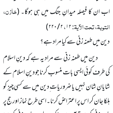
خازن،
اب ان کا فیصلہ میدانِ جنگ میں ہی ہوگا۔
(
التوبۃ، تحت الآیۃ:
،
)
۲ / ۲۲۰
۱۲
دین میں طعنہ زنی سے کیا مراد ہے؟
دین میں طعنہ زنی سے مراد یہ ہے کہ دینِ اسلام
کی طرف کوئی ایسی بات منسوب کرنا جو دینِ اسلام کے
شایانِ شان نہیں یا ضروریات ِدین میں سے کسی چیز کو
ہلکا جان کر اس پر اعتراض کرنا۔اسی طرح نماز اور حج پر