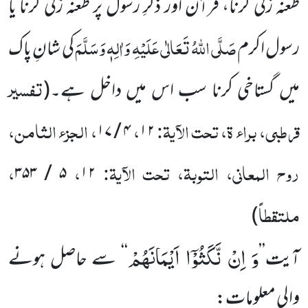
طعنہ زنی کرنا، قرآن اور ذکرِ رسول پر طعنہ زنی کرنا یا
صَلَّی اللہُ تَعَالٰی عَلَیْہِ وَاٰلِہٖ وَسَلَّمَ
رسول اکرم
کی شانِ پاک
تفسیر
میں گستاخی کرنا سب اس میں داخل ہے۔
(
قرطبی، براء ۃ، تحت الآیۃ:
،
، الجزء الثامن،
۴ / ۱۷
۱۲
روح المعانی، التوبۃ، تحت الآیۃ:
،
،
۵ / ۳۵۳
۱۲
ملتقطاً
)
وَ اِنْ نَّكَثُوْۤا اَیْمَانَهُمْ
آیت’’
‘‘ سے حاصل ہونے
والی معلومات: