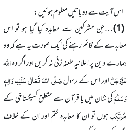
اس آیت سے دو باتیں معلوم ہوئیں :
(1)
… جن مشرکین سے معاہدہ کیا گیا ہو تو اس
معاہدے کے قائم رہنے کی ایک صورت یہ ہے کہ وہ
اللہ
ہمارے دین پر اعلانیہ طعنہ زنی نہ کریں اور اگر وہ
عَزَّوَجَلَّ
صَلَّی اللہُ تَعَالٰی عَلَیْہِ وَاٰلِہٖ
اور اس کے رسول
وَسَلَّمَ
کی شان میں یا قرآن سے متعلق کسیگستاخی کے
مُرتَکِب
ہوں تو ان کا معاہدہ ختم اور ان کے خلاف