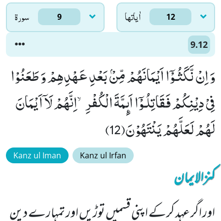
اٰياتها
سورۃ
9
12
9.12
وَ اِنْ نَّكَثُـوْۤا اَیْمَانَهُمْ مِّنْۢ بَعْدِ عَهْدِهِمْ وَ طَعَنُوْا
فِیْ دِیْنِكُمْ فَقَاتِلُـوْۤا اَىٕمَّةَ الْكُفْرِۙ-اِنَّهُمْ لَاۤ اَیْمَانَ
لَهُمْ لَعَلَّهُمْ یَنْتَهُوْنَ(12)
Kanz ul Iman
Kanz ul Irfan
کنزالایمان
اور اگر عہد کرکے اپنی قسمیں توڑیں اور تمہارے دین