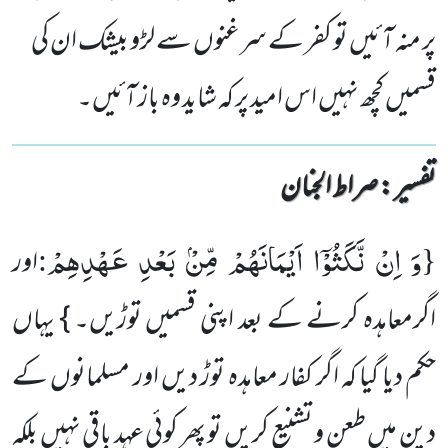
پر منہ آئیں تو کفر کے سرغنوں سے لڑو بیشک ان کی
قسمیں کچھ نہیں اس امید پر کہ شاید وہ باز آئیں۔
تفسیر : ‎صراط الجنان
وَ اِنْ نَّكَثُوْۤا اَیْمَانَهُمْ مِّنْۢ بَعْدِ عَهْدِهِمْ
:
{
اور
اگرمعاہدہ کرنے کے بعد اپنی قسمیں توڑیں۔ } یہاں
حکم دیا گیا کہ اگر کفار معاہدہ توڑ دیں اور مسلمانوں کے
دین میں طعن و تشنیع کریں تو پھر کوئی عہد باقی نہیں بلکہ