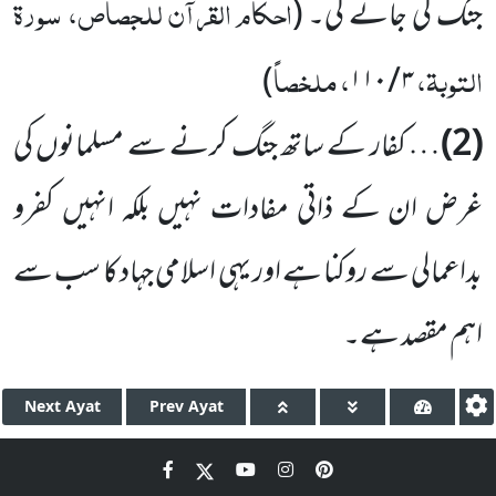
احکام القرآن للجصاص، سورۃ
جنگ کی جائے گی۔
(
التوبۃ،
، ملخصاً
)
۳ / ۱۱۰
(2)
… کفار کے ساتھ جنگ کرنے سے مسلمانوں کی
غرض ان کے ذاتی مفادات نہیں بلکہ انہیں کفرو
بداعمالی سے روکنا ہے اور یہی اسلامی جہاد کا سب سے
اہم مقصد ہے۔
Next
Ayat
Prev
Ayat