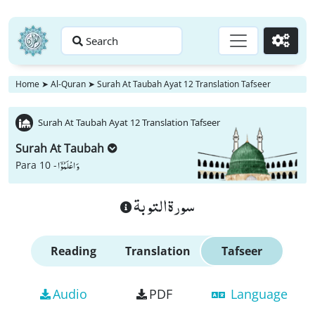
Search
Go
Home
➤
Al-Quran
➤
Surah At Taubah Ayat 12 Translation Tafseer
Surah At Taubah Ayat 12 Translation Tafseer
Surah At Taubah
وَ اعْلَمُوْۤا
Para 10 -
سورة التوبة
Reading
Translation
Tafseer
Audio
PDF
Language