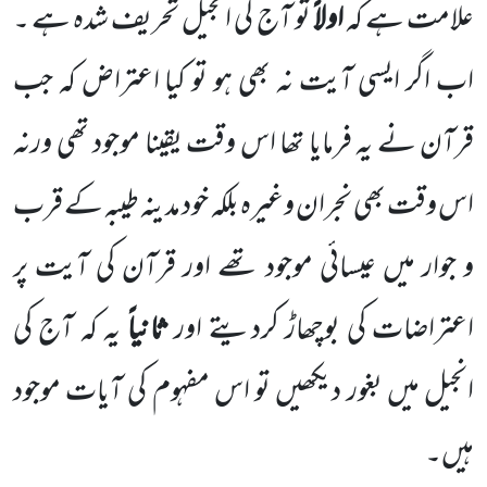
علامت ہے کہ
اولاً
تو آج کی انجیل تحریف شدہ ہے ۔
اب اگر ایسی آیت نہ بھی ہو تو کیا اعتراض کہ جب
قرآن نے یہ فرمایا تھا اس وقت یقینا موجود تھی ورنہ
اس وقت بھی نجران وغیرہ بلکہ خود مدینہ طیبہ کے قرب
و جوار میں عیسائی موجود تھے اور قرآن کی آیت پر
اعتراضات کی بوچھاڑ کردیتے اور
ثانیاً
یہ کہ آج کی
انجیل میں بغور دیکھیں تو اس مفہوم کی آیات موجود
ہیں۔