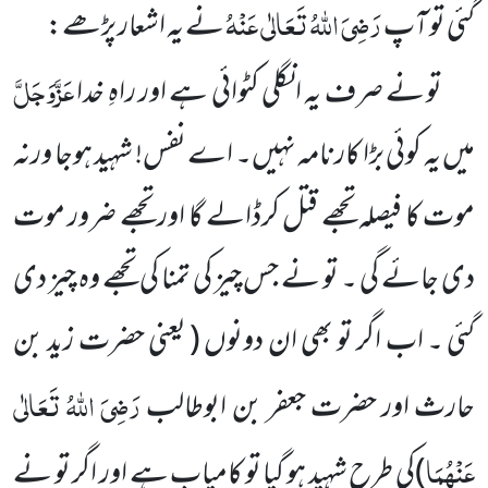
رَضِیَ اللہُ تَعَالٰی عَنْہُ
گئی تو آپ
نے یہ اشعار پڑھے:
عَزَّوَجَلَّ
تو نے صرف یہ انگلی کٹوائی ہے اور راہِ خدا
میں یہ کوئی بڑا کارنامہ نہیں۔ اے نفس! شہید ہوجا ورنہ
موت کا فیصلہ تجھے قتل کرڈالے گا اور تجھے ضرور موت
دی جائے گی ۔ تو نے جس چیز کی تمنا کی تجھے وہ چیز دی
گئی ۔ اب اگر تو بھی ان دونوں
( یعنی حضرت زید بن
رَضِیَ اللہُ تَعَالٰی
حارث اور حضرت جعفر بن ابوطالب
عَنْہُمَا
)
کی طرح شہید ہو گیا تو کامیاب ہے اور اگر تو نے