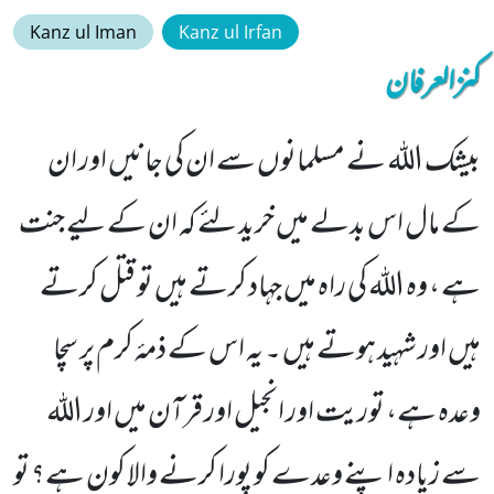
Kanz ul Iman
Kanz ul Irfan
کنزالعرفان
بیشک اللہ نے مسلمانوں سے ان کی جانیں اور ان
کے مال اس بدلے میں خرید لئے کہ ان کے لیے جنت
ہے ، وہ اللہ کی راہ میں جہاد کرتے ہیں تو قتل کرتے
ہیں اور شہید ہوتے ہیں ۔ یہ اس کے ذمۂ کرم پر سچا
وعدہ ہے، توریت اور انجیل اور قرآن میں اور اللہ
سے زیادہ اپنے وعدے کو پورا کرنے والا کون ہے؟ تو