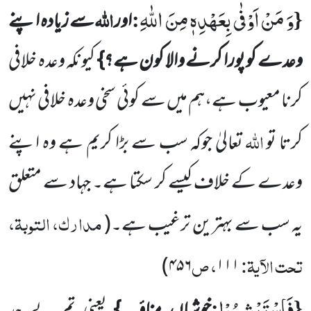
وَ مَنْ اَوْفٰى بِعَهْدِهٖ مِنَ اللّٰهِ
{
:
اللہ
اور
سے زیادہ اپنے
وعدے کو پورا کرنے والا کون ہے؟}
کیونکہ وعدہ خلافی
کرنا معیوب ہے،ہم میں سے کوئی سخی وعدہ خلافی نہیں
اللہ
کرتا تو
تعالیٰ جوکہ سب سے بڑا کریم ہے وہ اپنے
وعدے کے خلاف کیسے کر سکتا ہے۔ جہاد سے متعلق
مدارک، التوبۃ،
یہ سب سے بہترین ترغیب ہے۔
(
تحت الآیۃ:
، ص
)
۴۵۶
۱۱۱
فَاسْتَبْشِرُوْا
:
{