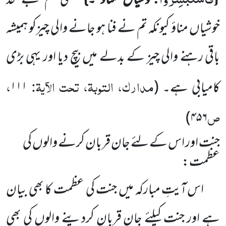
خوشیاں مناؤ ۔}
یعنی تم بے حد
خوشیاں مناؤ کیونکہ تم نے فنا ہو جانے والی چیزکو ہمیشہ
باقی رہنے والی چیز کے بدلے میں بیچ دیا اور یہی بڑی
مدارک، التوبۃ، تحت الآیۃ:
،
کامیابی ہے۔
(
۱۱۱
ص
)
۴۵۶
جنت اور اس کے لئے جان قربان کرنے والوں کی
عظمت:
اس آیتِ مبارکہ میں جنت کی عظمت کا بھی بیان
ہے اور جنت کیلئے جان قربان کردینے والوں کی بھی