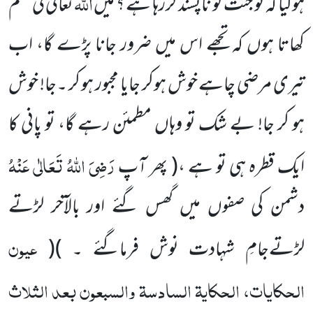
اللہ
ہوگیا کہ تو جنت کو ناپسند کررہا ہے ؟ میں
تعالیٰ کی
قسم
کھاتا ہوں کہ تجھے اس میں ضرور جانا پڑے گا، اب
تیری مرضی چاہے خوش ہوکر جایا مجبور ہو کر ۔جا! خوش
ہو کر جا! بے شک
تو وہاں
مطمئن رہے گا، تو پانی کا
رَضِیَ اللہُ تَعَالٰی عَنْہُ
ایک قطرہ ہی تو ہے ،
( پھر آپ
دشمن کی صفوں میں گھس گئے اور بالآخر لڑتے
عیون
لڑتے
جامِ شہادت نوش فرماگئے ۔ )
(
الحکایات، الحکایۃ السادسۃ والسبعون بعد الثلاث