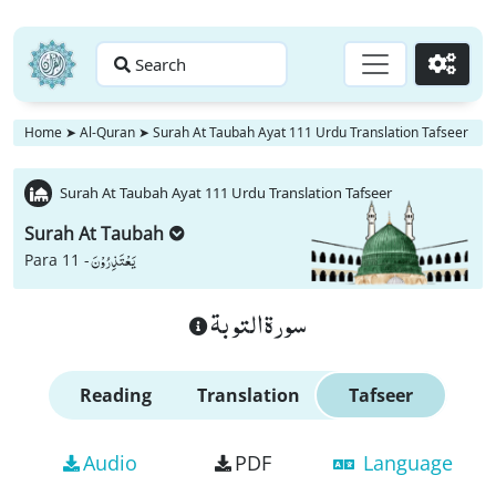
Search
Go
Home
➤
Al-Quran
➤
Surah At Taubah Ayat 111 Urdu Translation Tafseer
Surah At Taubah Ayat 111 Urdu Translation Tafseer
Surah At Taubah
یَعْتَذِرُوْنَ
Para 11 -
سورة التوبة
Reading
Translation
Tafseer
Audio
PDF
Language