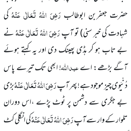
رَضِیَ اللہُ تَعَالٰی عَنْہُ
حضرت جعفربن ابوطالب
کی
رَضِیَ اللہُ تَعَالٰی عَنْہُ
شہادت کی خبر سنی)
تو آپ
نے
بے تاب ہو کر ہڈی پھینک دی اور یہ کہتے ہوئے
عبداللہ
آگے بڑھے: اے
! ابھی تک تیرے پاس
رَضِیَ اللہُ تَعَالٰی عَنْہُ
دُنْیَوی چیز موجود
ہے ! پھر آپ
بڑی
بے جگری سے دشمن پر ٹوٹ پڑے ،اس دوران
رَضِیَ اللہُ تَعَالٰی عَنْہُ
تلوار کے وار سے آپ
کی انگلی کٹ