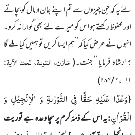
لئے یہ کہ جن چیزوں سے تم اپنے جان و مال کو بچاتے
اور محفوظ رکھتے ہو اس کو میرے لئے بھی گوارا نہ کرو۔
انہوں نے عرض کیا کہ’’ ہم ایسا کریں تو ہمیں کیا ملے گا
خازن، التوبۃ، تحت الآیۃ:
؟ ارشاد فرمایا ’’ جنت۔
(
،
)
۲۸۴
/
۲
۱۱۱
وَعْدًا عَلَیْهِ حَقًّا فِی التَّوْرٰىةِ وَ الْاِنْجِیْلِ وَ
{
الْقُرْاٰنِ
:
یہ اس کے ذمۂ کرم پر سچا وعدہ ہے توریت