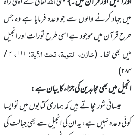
اللہ
اور انجیل اور قرآن میں۔}
یعنی
تعالیٰ نے اپنی راہ
میں جہاد کرنے والوں سے جو وعدہ فرمایا ہے وہ جس
طرح قرآن میں موجود ہے اسی طرح تورات اور انجیل
خازن، التوبۃ، تحت الآیۃ:
،
میں بھی تھا۔
(
۱۱۱
۲
/
)
۲۸۴
انجیل میں بھی مجاہدین کی جزاء کا بیان ہے:
عیسائی شور مچاتے ہیں کہ ہماری کتابوں میں تو ایسا
کوئی وعدہ نہیں ہے، یہ ان کی انجیل سے بھی جہالت کی