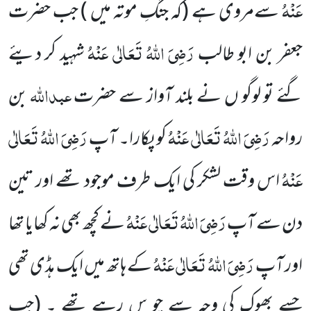
عَنْہُ
سےمروی ہے
(کہ جنگِ موتہ میں )
جب حضرت
رَضِیَ اللہُ تَعَالٰی عَنْہُ
جعفر بن ابو طالب
شہید کر دیئے
عبداللہ
گئے تو لوگو ں نے بلند آواز سے حضرت
بن
رَضِیَ اللہُ تَعَالٰی عَنْہُ
رَضِیَ اللہُ تَعَالٰی
رواحہ
کو پکارا۔ آپ
عَنْہُ
اس وقت لشکر کی ایک طرف موجود تھے
اور تین
رَضِیَ اللہُ تَعَالٰی عَنْہُ
دن سے آپ
نے کچھ بھی نہ کھایا تھا
رَضِیَ اللہُ تَعَالٰی عَنْہُ
اور آپ
کے ہاتھ میں ایک ہڈی تھی
جسے بھوک
کی وجہ سے چو س رہے تھے ۔
(جب