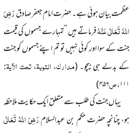
رَضِیَ
عظمت بیان ہوئی ہے۔ حضرت امام جعفر صادق
اللہُ تَعَالٰی عَنْہُ
فرماتے ہیں ’’تمہارے جسموں کی قیمت
جنت کے سوا اور کوئی نہیں تو تم اپنے جسموں کو جنت
مدارک، التوبۃ، تحت الآیۃ:
کے بدلے ہی بیچو۔
(
، ص
)
۴۵۶
۱۱۱
یہاں جنت کی طلب سے متعلق ایک حکایت ملاحظہ
رَضِیَ اللہُ تَعَالٰی
ہو، چنانچہ حضرت حکم بن عبدالسلام