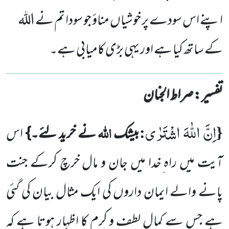
اپنے اس سودے پر خوشیاں مناؤ جو سودا تم نے اللہ
کے ساتھ کیا ہے اور یہی بڑی کامیابی ہے۔
تفسیر : ‎صراط الجنان
اِنَّ اللّٰهَ اشْتَرٰى
{
:
اللہ
بیشک
نے خرید لئے۔}
اس
آیت میں راہ ِخدا میں جان و مال خرچ کرکے جنت
پانے والے ایمان داروں کی ایک مثال بیان کی گئی
ہے جس سے کمال لطف و کرم کا اظہار ہوتا ہے کہ