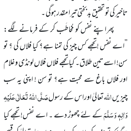
تاخیر کی تو تحقیق بد بختی تیرا مقدر ہوگی ۔
پھر اپنے نفس کو مُخاطَب کر کے فرمانے لگے:
’’اے نفس !تجھے کس چیز کی تمنا ہے؟ کیا فلاں کی ؟ تو
سن! اسے تین
طلاق۔ کیا تجھے فلاں فلاں لونڈی وغلام
اور فلاں باغ سے محبت ہے؟ تو سن ! اپنی یہ سب
اللہ
صَلَّی اللہُ تَعَالٰی عَلَیْہِ
چیزیں
تعالیٰ اوراس کے رسول
وَاٰلِہٖ وَسَلَّمَ
کے لئے چھوڑ دے ۔ اے نفس! تجھے کیا