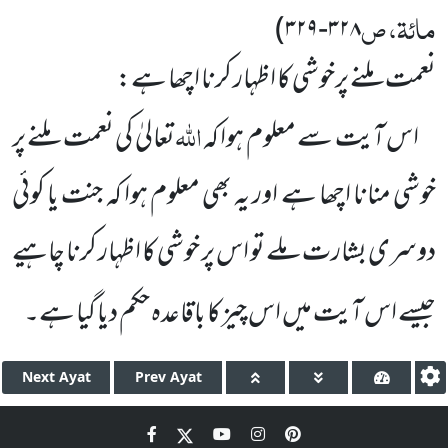
مائۃ، ص
)
۳۲۹
-
۳۲۸
نعمت ملنے پرخوشی کا اظہار کرنا اچھا ہے:
اللہ
اس آیت سے معلوم ہوا کہ
تعالیٰ کی نعمت ملنے پر
خوشی منانا اچھا ہے اور یہ بھی معلوم ہوا کہ جنت یا کوئی
دوسری
بشارت ملے تو اس پر خوشی کا اظہار کرنا چاہیے
جیسے اس آیت میں اس چیز کا باقاعدہ حکم دیا گیا ہے۔
Next
Ayat
Prev
Ayat