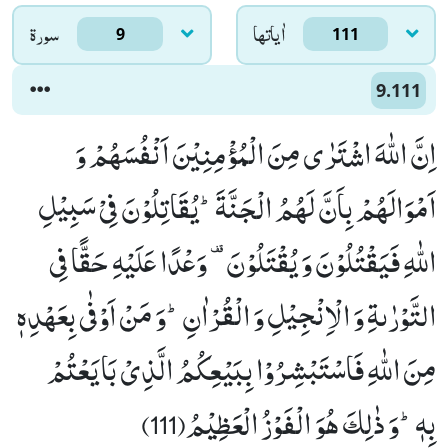
اٰياتها
سورۃ
9
111
9.111
اِنَّ اللّٰهَ اشْتَرٰى مِنَ الْمُؤْمِنِیْنَ اَنْفُسَهُمْ وَ
اَمْوَالَهُمْ بِاَنَّ لَهُمُ الْجَنَّةَؕ-یُقَاتِلُوْنَ فِیْ سَبِیْلِ
اللّٰهِ فَیَقْتُلُوْنَ وَ یُقْتَلُوْنَ- وَعْدًا عَلَیْهِ حَقًّا فِی
التَّوْرٰىةِ وَ الْاِنْجِیْلِ وَ الْقُرْاٰنِؕ-وَ مَنْ اَوْفٰى بِعَهْدِهٖ
مِنَ اللّٰهِ فَاسْتَبْشِرُوْا بِبَیْعِكُمُ الَّذِیْ بَایَعْتُمْ
بِهٖؕ-وَ ذٰلِكَ هُوَ الْفَوْزُ الْعَظِیْمُ(111)