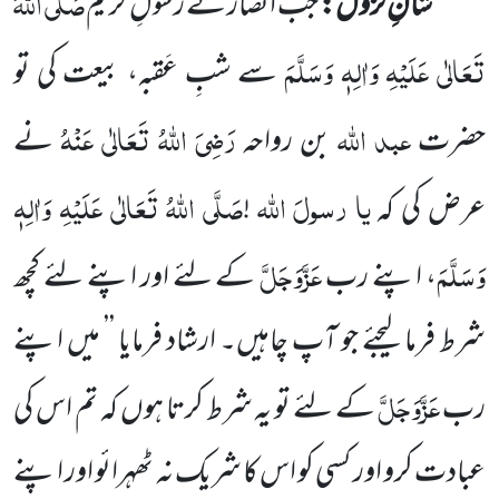
صَلَّی اللہُ
شانِ نزول:
جب انصار نے رسولِ کریم
تَعَالٰی عَلَیْہِ وَاٰلِہٖ وَسَلَّمَ
سے شبِ عَقبہ، بیعت کی تو
عبد اللہ
رَضِیَ اللہُ تَعَالٰی عَنْہُ
حضرت
بن رواحہ
نے
یا
رسولَ
اللہ
صَلَّی اللہُ تَعَالٰی عَلَیْہِ وَاٰلِہٖ
عرض کی کہ
!
وَسَلَّمَ
عَزَّوَجَلَّ
، اپنے رب
کے لئے اور اپنے لئے کچھ
شرط فرما لیجئے جو آپ چاہیں۔ ارشاد فرمایا ’’ میں اپنے
عَزَّوَجَلَّ
رب
کے لئے تو یہ شرط کرتا ہوں کہ تم اس کی
عبادت کرو اور کسی کو اس کا شریک نہ ٹھہرائو اور اپنے