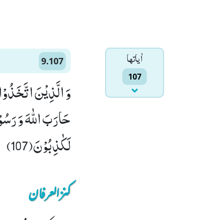
اٰياتها
9.107
107
وَ الَّذِیْنَ اتَّخَذُوْا
حَارَبَ اللّٰهَ وَ رَسُوْ
لَكٰذِبُوْنَ(107)
کنزالعرفان