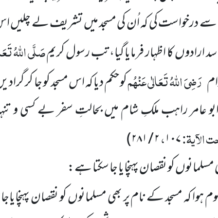
 درخواست کی کہ اُن کی مسجد میں تشریف لے چلیں اس
صَلَّی اللہُ تَعَالٰ
سد ارادوں کا اظہار فرمایا گیا، تب رسول کریم
رَضِیَ اللہُ تَعَالٰی عَنْہُم
ام
کو حکم دیا کہ اس مسجد کو جا کر گرادیں
ر ابو عامر راہب ملکِ شام میں بحالتِ سفر بے کسی و تنہ
ت الآیۃ:
،
)
۲ / ۲۸۱
۱۰۷
 مسلمانوں کو نقصان پہنچایا جا سکتا ہے:
 ہوا کہ مسجد کے نام پر بھی مسلمانوں کو نقصان پہنچایاجا