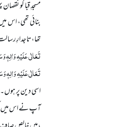
مسجدِ قبا کو نقصا
بنائی تھی، اس میں 
تھا، تاجدارِ رسال
تَعَالٰی عَلَیْہِ وَاٰلِہٖ وَسَ
تَعَالٰی عَلَیْہِ وَاٰلِہٖ وَسَ
اسی دین پر ہوں۔ ح
آپ نے اس میں کچھ
،میں خالص صاف ملّ