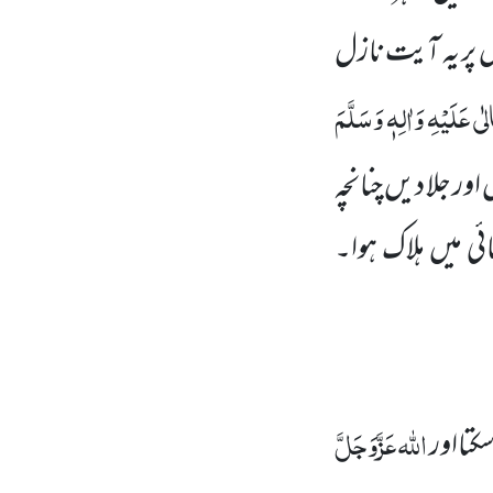
 پر یہ آیت نازل
ی عَلَیْہِ وَاٰلِہٖ وَسَلَّمَ
 اور جلا دیں چنانچہ
ائی میں ہلاک ہوا۔
اللہ
عَزَّوَجَلَّ
سکتااور