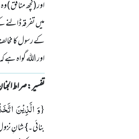
اور (کچھ منافق ) 
میں تفرقہ ڈالنے ک
کے رسول کا مخالف ہ
اور اللہ گواہ ہے 
تفسیر : ‎صراط الجنان
وَ الَّذِیْنَ اتَّخ
{
بنائی۔} شانِ نزو