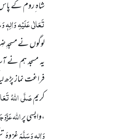
شاہ ِروم کے پاس جا
تَعَالٰی عَلَیْہِ وَاٰلِہٖ وَس
لوگوں نے مسجدِ ضِر
یہ مسجد ہم نے آس
فراغت نماز پڑھ لی
صَلَّی اللہُ تَعَالٰ
کریم
اللہ
عَزَّوَج
،واپسی پر
وَاٰلِہٖ وَسَلَّمَ
غزوۂ ت