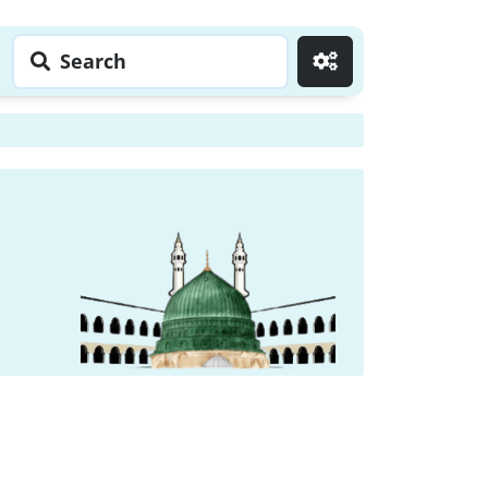
Search
Go