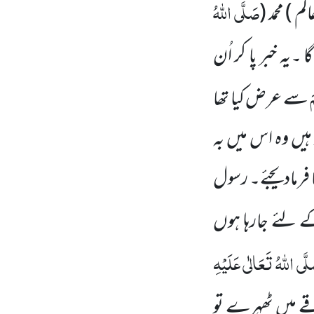
صَلَّی اللہُ
 ) محمد (
ا ۔یہ خبر پا کر اُن
َ
سے عرض کیا تھا
یں وہ اس میں بہ
 فرمادیجئے۔ رسول
ے لئے جارہا ہوں
َّی اللہُ تَعَالٰی عَلَیْہِ
ے میں ٹھہرے تو