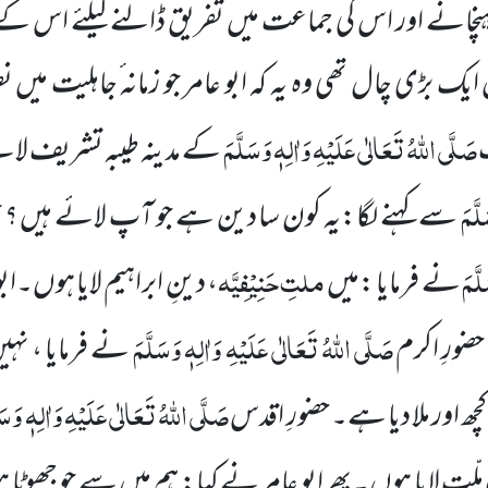
ن پہنچانے اور اس کی جماعت میں تفریق ڈالنے کیلئے اس 
ایک بڑی چال تھی وہ یہ کہ ابو عامر جو زمانہ ٔجاہلیت میں ن
صَلَّی اللہُ تَعَالٰی عَلَیْہِ وَاٰلِہٖ وَسَلَّمَ
ت
کے مدینہ طیبہ تشریف لان
لَّمَ
سے کہنے لگا:یہ کون سا دین ہے جو آپ لائے ہیں ؟ ح
لَّمَ
ملتِ حَنِیْفِیَّہ
نے فرمایا :میں
، دینِ ابراہیم لایا ہوں۔ابو
صَلَّی اللہُ تَعَالٰی عَلَیْہِ وَاٰلِہٖ وَسَلَّمَ
ضورِ اکرم
نے فرمایا ، نہ
صَلَّی اللہُ تَعَالٰی عَلَیْہِ وَاٰلِہٖ وَسَل
 اور ملا دیا ہے۔ حضورِ اقدس
ت لایا ہوں۔ پھرابو عامر نے کہا: ہم میں سے جو جھوٹا ہ