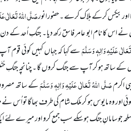
صَلَّی اللہُ تَعَالٰی عَلَی
ا اور بیکس کرکے ہلاک کرے ۔ حضور انور
ں نے اس کا نام ابو عامر فاسق رکھ دیا۔ جنگِ اُحد کے دن
عَالٰی عَلَیْہِ وَاٰلِہٖ وَسَلَّمَ
سے کہا کہ جہاں کہیں کوئی قوم 
س کے ساتھ ہو کر آپ سے جنگ کروں گا ۔ چنانچہ جنگِ حُن
صَلَّی اللہُ تَعَالٰی عَلَیْہِ وَاٰلِہٖ وَسَلَّمَ
بی اکرم
کے ساتھ مصروف
 اور وہ مایوس ہو کر ملک شام کی طرف بھاگا تو اُس نے منا
حہ جو سامانِ جنگ ہوسکے سب جمع کرو اور میرے لئے ایک