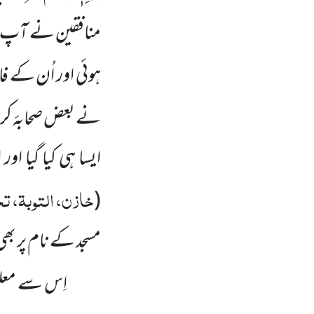
منافقین نے آپ سے
ہوئی اور اُن کے فا
نے بعض صحابۂ کر
ایسا ہی کیا گیا او
خازن، التوبۃ، تح
(
مسجد کے نام پر بھی
اِس سے معلوم