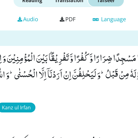
Reading
Translation
Tafseer
Audio
PDF
Language
 مَسْجِدًا ضِرَارًا وَّ كُفْرًا وَّ تَفْرِیْقًۢا بَیْنَ الْمُؤْمِنِیْنَ وَ ا
لَهٗ مِنْ قَبْلُؕ-وَ لَیَحْلِفُنَّ اِنْ اَرَدْنَاۤ اِلَّا الْحُسْنٰىؕ-وَ اللّٰ
Kanz ul Irfan