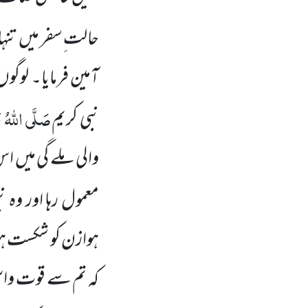
حالت ِسفر میں تنہ
آمین فرمایا۔ لوگو
صَلَّی اللہُ تَ
نبی کریم
والی ملے گی میں ا
معمول رہا اور وہ ن
ہوازن کو شکست ہوئی
کہ تم سے قوت واسل