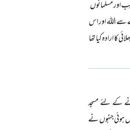
بب اور مسلمانوں
ے سے اللہ اور اس
کا ارادہ کیا تھا
نے کے لئے مسجد
ل ہوئی جنہوں نے