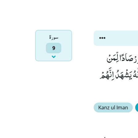
سورۃ
9
ِرْصَادًا لِّمَنْ
هُ یَشْهَدُ اِنَّهُمْ
Kanz ul Iman