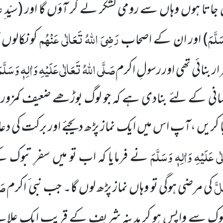
تا ہوں وہاں سے رومی لشکر لے کر آؤں گا اور (سیّد ِعالم
َلَّمَ
رَضِیَ اللہُ تَعَالٰی عَنْہُم
) اور ان کے اصحاب
کو نکالوں گ
صَلَّی اللہُ تَعَالٰی عَلَیْہِ وَاٰلِہٖ وَسَلَّم
ار بنائی تھی اور رسولِ اکرم
انی کے لئے بنادی ہے کہ جو لوگ بوڑھے ضعیف کمزور ہ
ا کریں ،آپ اس میں ایک نماز پڑھ دیجئے اور برکت کی دعا
ی عَلَیْہِ وَاٰلِہٖ وَسَلَّمَ
نے فرمایا کہ اب تو میں سفرِ تبوک ک
َلَّ
صَل
کی مرضی ہوگی تو وہاں نماز پڑھ لوں گا۔ جب نبی ٔ اکرم
بوک سے واپس ہو کر مدینہ شریف کے قریب ایک علاق