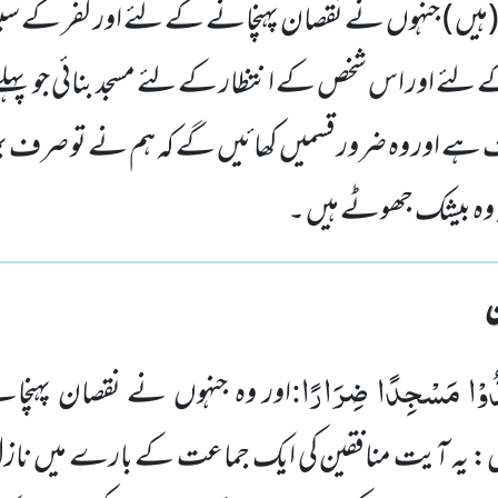
وہ (ہیں ) جنہوں نے نقصان پہنچانے کے لئے اور کفر کے س
ے لئے اور اس شخص کے انتظار کے لئے مسجد بنائی جو پہل
ے اور وہ ضرور قسمیں کھائیں گے کہ ہم نے تو صرف بھلائی 
کہ وہ بیشک جھوٹے ہیں ۔
َذُوْا مَسْجِدًا ضِرَارًا
:
اور وہ جنہوں نے نقصان پہنچا
ل: یہ آیت منافقین کی ایک جماعت کے بارے میں ناز