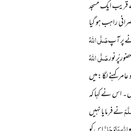
کے قریب ایک مسجد
صرانی راہب ہو گیا
صَلَّی اللہُ
ے پر آپ
صَلَّی اللہُ
ضورپُرنور
 عامر کہنے لگا :میں
یں۔ اس نے کہا کہ
َّمَ
نے فرمایا نہیں
اللہ
عَزَّوَجَلَّ
و
اس کو