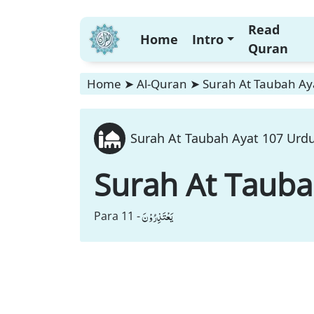
Read
Home
Intro
Quran
Home
➤
Al-Quran
➤
Surah At Taubah Aya
Surah At Taubah Ayat 107 Urdu
Surah At Taub
یَعْتَذِرُوْنَ
Para 11 -