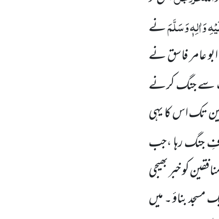
ْہِ وَاٰلِہٖ وَسَلَّمَ
نے
 ابو عامر فاسق نے
آپ سے جنگ کرنے
َین تک اس کا یہی
ِ جنگ رہا ،جب
فقین کو خبر بھیجی
 مسجد بناؤ ۔ میں