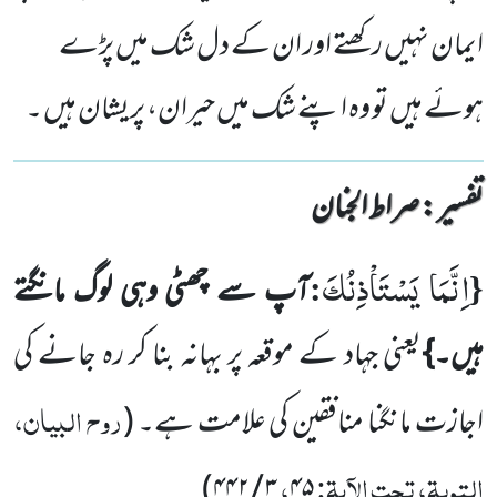
ایمان نہیں رکھتے اور ان کے دل شک میں پڑے
ہوئے ہیں تو وہ اپنے شک میں حیران، پریشان ہیں ۔
تفسیر : ‎صراط الجنان
اِنَّمَا یَسْتَاْذِنُكَ
:
{
آپ سے چھٹی وہی لوگ مانگتے
ہیں۔}
یعنی جہاد کے موقعہ پر بہانہ بنا کر رہ جانے کی
روح البیان،
اجازت مانگنا منافقین کی علامت ہے۔
(
التوبۃ، تحت الآیۃ:
،
)
۴۴۲
/
۳
۴۵