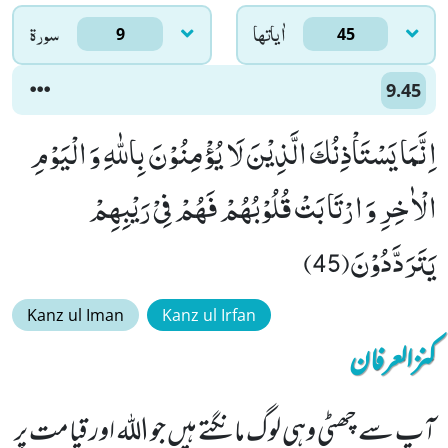
اٰياتها
سورۃ
9
45
9.45
اِنَّمَا یَسْتَاْذِنُكَ الَّذِیْنَ لَا یُؤْمِنُوْنَ بِاللّٰهِ وَ الْیَوْمِ
الْاٰخِرِ وَ ارْتَابَتْ قُلُوْبُهُمْ فَهُمْ فِیْ رَیْبِهِمْ
یَتَرَدَّدُوْنَ(45)
Kanz ul Iman
Kanz ul Irfan
کنزالعرفان
آپ سے چھٹی وہی لوگ مانگتے ہیں جو اللہ اور قیامت پر