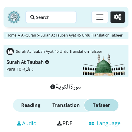
Search
Go
Home
➤
Al-Quran
➤
Surah At Taubah Ayat 45 Urdu Translation Tafseer
Surah At Taubah Ayat 45 Urdu Translation Tafseer
Surah At Taubah
وَ اعْلَمُوْۤا
Para 10 -
سورة التوبة
Reading
Translation
Tafseer
Audio
PDF
Language