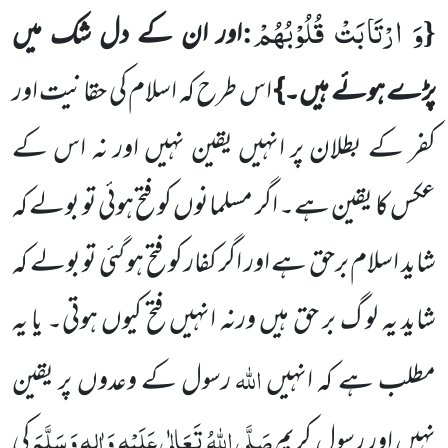
وَ ارْتَابَتْ قُلُوْبُهُمْ
:
{
اور ان کے دل شک میں
پڑے ہوئے ہیں۔}
اس طرح کہ اسلام کی حقانیت اور
کفر کے بطلان پر انہیں یقین نہیں اور نہ اس کے
عکس کا یقین ہے۔ اگر مسلمانوں کو فتح ہوئی تو بولے کہ
شاید اسلام برحق ہے اور اگر کفار کو فتح ہو گئی تو بولے کہ
شاید یہ لو گ بر حق ہیں ورنہ انہیں فتح کیوں ہوتی۔ یا یہ
اللہ
مطلب ہے کہ انہیں
رسول کے وعدوں پر
یقین
صَلَّی اللہُ تَعَالٰی عَلَیْہِ وَاٰلِہٖ وَسَلَّمَ
نہیں اور رسولِ کریم
کی