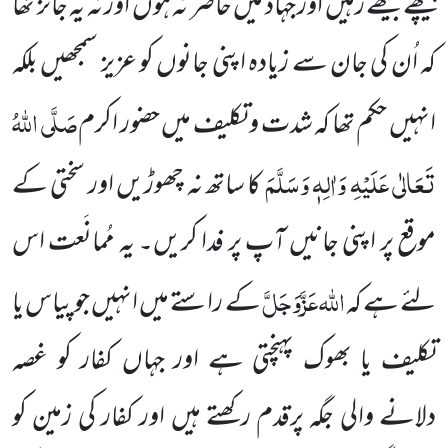
پیچھے بیٹھے رہیں
اور جہاد میں حاضر نہ ہوں اور نہ یہ جائز تھا
کہ اُن کی جان سے زیادہ اپنی جانوں کو عزیز سمجھیں بلکہ
صَلَّی اللہُ
انہیں حکم تھا کہ شدت و تکلیف میں حضور اکرم
تَعَالٰی عَلَیْہِ وَاٰلِہٖ وَسَلَّمَ
کا ساتھ نہ چھوڑیں اور سختی کے
موقع پر اپنی جانیں آپ پر فدا کریں۔
یہ
مُمانَعت اس
اللہ
عَزَّوَجَلَّ
لئے ہے کہ
کے راستے میں انہیں جو پیاس یا
تکلیف یا بھوک پہنچتی ہے اور جہاں کفار کو غصہ
دلانے
والی جگہ پرقدم رکھتے ہیں اور کفار کی زمین کو