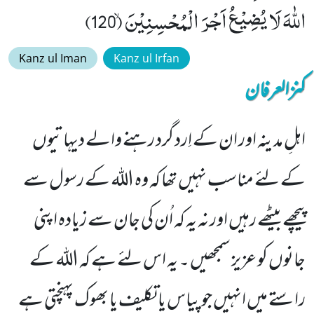
اللّٰهَ لَا یُضِیْعُ اَجْرَ الْمُحْسِنِیْنَۙ (120)
Kanz ul Iman
Kanz ul Irfan
کنزالعرفان
اہلِ مدینہ اور ان کے اِرد گرد رہنے والے دیہاتیوں
کے لئے مناسب نہیں تھا کہ وہ اللہ کے رسول سے
پیچھے بیٹھے رہیں اور نہ یہ کہ اُن کی جان سے زیادہ اپنی
جانوں کو عزیز سمجھیں ۔ یہ اس لئے ہے کہ اللہ کے
راستے میں انہیں جو پیاس یا تکلیف یا بھوک پہنچتی ہے