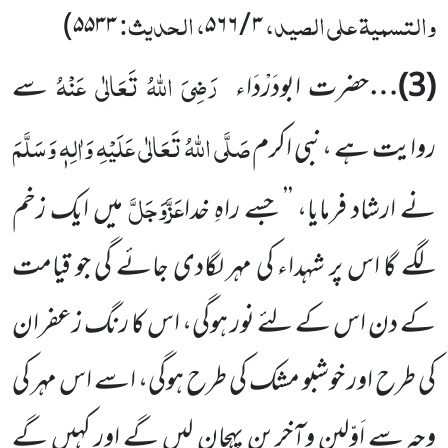
والتسمیۃ علی الصید،
، الحدیث:
)
۵۵۳۳
۵۶۶
/
۳
رَضِیَ اللہُ تَعَالٰی عَنْہُ
(
3
)…
حضرت ابودَرْدَاء
سے
صَلَّی اللہُ تَعَالٰی عَلَیْہِ وَاٰلِہٖ وَسَلَّمَ
روایت ہے ،نبی اکرم
عَزَّوَجَلَّ
نے ارشاد فرمایا، ’’ جسے
راہِ خدا
میں ایک زخم
لگے گا اس پر شہداء کی مہر لگادی جائے گی جو قیامت
کے دن اس کے لئے نور ہوگی، اس کا رنگ زعفران
کی طرح اور خوشبو مشک کی طرح ہوگی، اسے اس مہر کی
وجہ سے اَوّلین وآخرین پہچان لیں گے اور کہیں گے