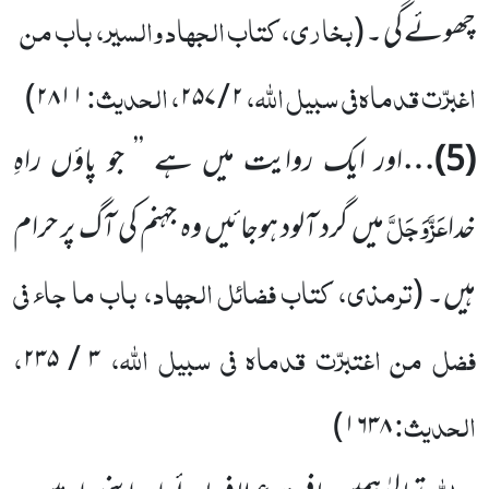
بخاری، کتاب الجہاد والسیر، باب من
چھوئے گی ۔
(
اغبرّت قدماہ فی سبیل اللہ،
، الحدیث:
)
۲۸۱۱
۲۵۷
/
۲
(
5
)…
اور ایک روایت میں ہے ’’ جو پاؤں راہِ
عَزَّوَجَلَّ
خدا
میں گرد آلود ہوجائیں وہ جہنم کی آگ پر حرام
ترمذی، کتاب فضائل الجہاد، باب ما جاء فی
ہیں۔
(
فضل من اغتبرّت قدماہ فی سبیل اللہ،
،
۲۳۵
/
۳
الحدیث:
)
۱۶۳۸