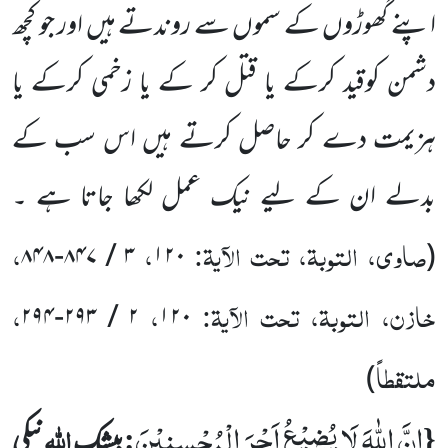
اپنے گھوڑوں کے سموں سے روندتے ہیں اور جو کچھ
دشمن کوقید کرکے یا قتل کر کے یا زخمی کرکے یا
ہزیمت دے کر حاصل کرتے ہیں اس سب کے
بدلے ان کے لیے نیک عمل لکھا جاتا ہے ۔
صاوی، التوبۃ، تحت الآیۃ:
،
،
۸۴۸
-
۸۴۷
/
۳
۱۲۰
(
خازن، التوبۃ، تحت الآیۃ:
،
،
۲۹۴
-
۲۹۳
/
۲
۱۲۰
ملتقطاً
)
اِنَّ اللّٰهَ لَا یُضِیْعُ اَجْرَ الْمُحْسِنِیْنَ
{
:
اللہ
بیشک
نیکی