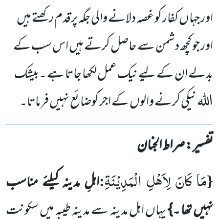
اور جہاں کفار کو غصہ دلانے والی جگہ پرقدم رکھتے ہیں
اور جو کچھ دشمن سے حاصل کرتے ہیں اس سب کے
بدلے ان کے لیے نیک عمل لکھا جاتا ہے ۔بیشک
اللہ نیکی کرنے والوں کے اجر کوضائع نہیں فرماتا۔
تفسیر : ‎صراط الجنان
مَا كَانَ لِاَهْلِ الْمَدِیْنَةِ
:
{
اہلِ مدینہ کیلئے مناسب
نہیں تھا ۔}
یہاں اہلِ مدینہ سے مدینہ طیبہ میں سکونت