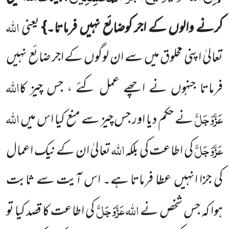
اللہ
کرنے والوں کے اجر کوضائع نہیں فرماتا۔}
یعنی
تعالیٰ اپنی
مخلوق میں سے ان لوگوں کے اجر ضائع نہیں
اللہ
فرماتا جنہوں
نے اچھے عمل کئے ، جس چیز کا
عَزَّوَجَلَّ
اللہ
نے حکم دیا اور جس
چیز سے
منع کیا اس میں
عَزَّوَجَلَّ
اللہ
کی اطاعت کی بلکہ
تعالیٰ ان کے نیک
اعمال
کی جزا انہیں عطا فرماتا ہے۔ اس آیت سے
ثابت
اللہ عَزَّوَجَلَّ
ہوا کہ جس شخص نے
کی اطاعت کا قصد کیا
تو