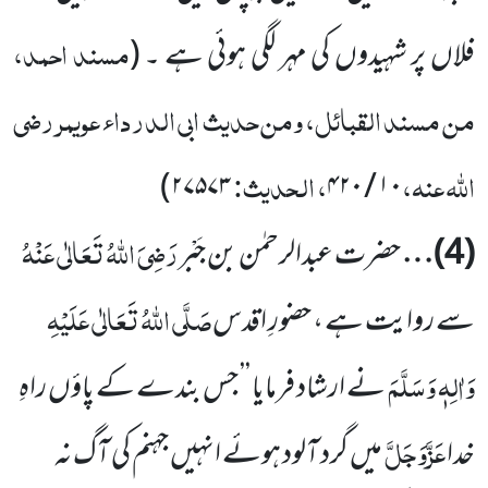
مسند احمد،
فلاں پر شہیدوں کی مہر لگی ہوئی ہے ۔
(
من مسند القبائل، ومن حدیث ابی الدرداء عویمر رضی
اللہ عنہ،
، الحدیث:
)
۲۷۵۷۳
۴۲۰
/
۱۰
رَضِیَ اللہُ تَعَالٰی عَنْہُ
(
4
)…
حضرت عبدالرحمٰن بن جَبْر
صَلَّی اللہُ تَعَالٰی عَلَیْہِ
سے روایت ہے ، حضورِ اقدس
وَاٰلِہٖ وَسَلَّمَ
نے ارشاد
فرمایا ’’ جس بندے کے پاؤں راہِ
عَزَّوَجَلَّ
خدا
میں گرد آلود ہوئے انہیں جہنم کی آگ نہ