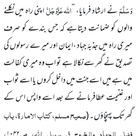
وَسَلَّمَ
اللہ
عَزَّوَجَلَّ
نے ارشاد فرمایا،
’’
اپنی راہ میں نکلنے
والوں کو ضمانت دیتاہے کہ جس بندے کو صرف
میری راہ میں جذبۂ جہاد ،ایمان اور میرے
رسولوں کی
تصدیق نے گھر سے نکالا ہے تو اب وہ میری کفا لت
میں ہے میں اسے جنت میں داخل کروں یا اسے ثواب
اور غنیمت عطافرمانے کے بعد اسے واپس اس کے
صحیح مسلم، کتاب الامارۃ، باب
گھر تک پہنچاؤں۔
(
فضل الجہاد والخروج فی سبیل اللہ، ص
،
۱۰۴۲