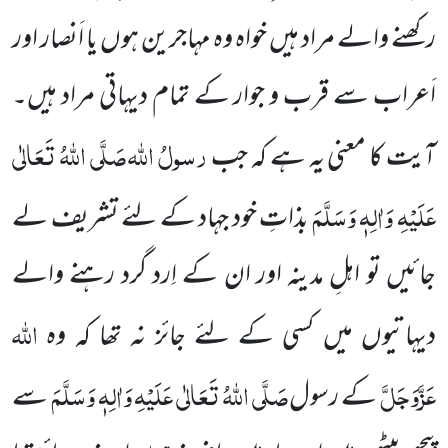
رکھنے والے مراد ہیں خواہ وہ مہاجرین ہوں یا اَنصار اور
اَعراب سے قرب و جوار کے تمام دیہاتی مراد ہیں۔
رسولُ اللہ
صَلَّی اللہُ تَعَالٰی
آیت کا معنی یہ ہے کہ جب
عَلَیْہِ وَاٰلِہٖ وَسَلَّمَ
بذاتِ خود جہاد کے لئے تشریف لے
جائیں تو اہلِ مدینہ اور ان کے اِرد گرد رہنے
والے
اللہ
دیہاتیوں میں کسی کے لئے جائز نہ تھا
کہ وہ
عَزَّوَجَلَّ
صَلَّی اللہُ تَعَالٰی عَلَیْہِ وَاٰلِہٖ وَسَلَّمَ
کے رسول
سے