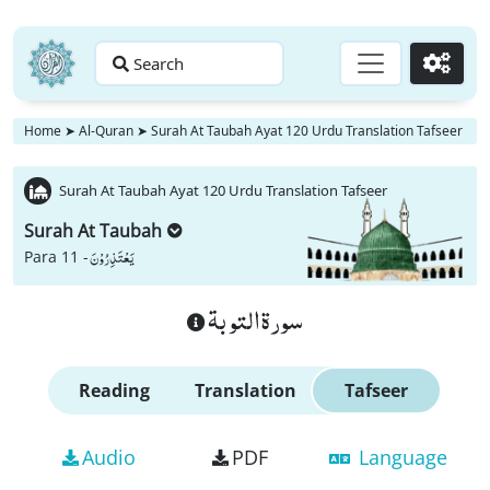
Search
Go
Home
➤
Al-Quran
➤
Surah At Taubah Ayat 120 Urdu Translation Tafseer
Surah At Taubah Ayat 120 Urdu Translation Tafseer
Surah At Taubah
یَعْتَذِرُوْنَ
Para 11 -
سورة التوبة
Reading
Translation
Tafseer
Audio
PDF
Language