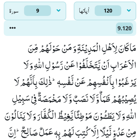
اٰياتها
سورۃ
9
120
9.120
مَا كَانَ لِاَهْلِ الْمَدِیْنَةِ وَ مَنْ حَوْلَهُمْ مِّنَ
الْاَعْرَابِ اَنْ یَّتَخَلَّفُوْا عَنْ رَّسُوْلِ اللّٰهِ وَ لَا
یَرْغَبُوْا بِاَنْفُسِهِمْ عَنْ نَّفْسِهٖؕ-ذٰلِكَ بِاَنَّهُمْ لَا
یُصِیْبُهُمْ ظَمَاٌ وَّ لَا نَصَبٌ وَّ لَا مَخْمَصَةٌ فِیْ سَبِیْلِ
اللّٰهِ وَ لَا یَطَـٴُـوْنَ مَوْطِئًا یَّغِیْظُ الْكُفَّارَ وَ لَا یَنَالُوْنَ
مِنْ عَدُوٍّ نَّیْلًا اِلَّا كُتِبَ لَهُمْ بِهٖ عَمَلٌ صَالِحٌؕ-اِنَّ