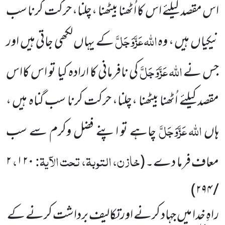
اس مقصد کیلئے اس کا اُٹھنا بیٹھنا ،چلنا، حرکت کرنا سب
اللہ
عَزَّوَجَلَّ
نیکیاں
ہیں ، وہ
کے یہاں لکھی جاتی ہیں اور
اللہ
عَزَّوَجَلَّ
جس نے
کی نافرمانی کا ارادہ کیا تو اس کااس
مقصد کیلئے اُٹھنا بیٹھنا ،چلنا، حرکت کرنا سب گناہ ہیں ،
اللہ
عَزَّوَجَلَّ
ہاں
چاہے تو اپنے فضل وکرم سے سب
خازن، التوبۃ، تحت الآیۃ:
،
معاف فرما دے۔
(
۱۲۰
۲
)
۲۹۴
/
راہِ خدا میں جہاد کرنے اور تکالیف برداشت کرنے کے