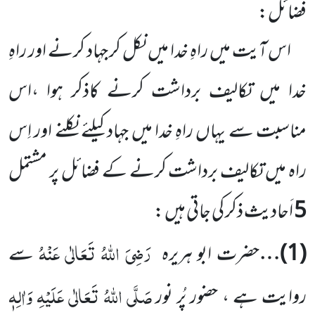
فضائل:
اس آیت میں راہِ خدا میں نکل کر جہاد کرنے اور راہِ
خدا میں تکالیف برداشت کرنے کاذکر ہوا ،اس
مناسبت
سے یہاں راہِ خدا میں جہاد کیلئے نکلنے اور اِس
راہ میں تکالیف برداشت کرنے کے فضائل پر مشتمل
5
اَحادیث ذکر کی جاتی ہیں :
رَضِیَ اللہُ تَعَالٰی عَنْہُ
(
1
)…
حضرت ابو ہریرہ
سے
صَلَّی اللہُ تَعَالٰی عَلَیْہِ وَاٰلِہٖ
روایت ہے ، حضور پُر نور