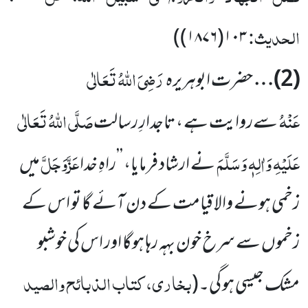
الحدیث:
)
۱۰۳(۱۸۷۶)
رَضِیَ اللہُ تَعَالٰی
(
2
)…
حضرت ابوہریرہ
عَنْہُ
صَلَّی اللہُ تَعَالٰی
س
ےروایت ہے ، تاجدارِ رسالت
عَلَیْہِ وَاٰلِہٖ وَسَلَّمَ
عَزَّوَجَلَّ
نے ارشاد فرمایا،
’’راہِ خدا
میں
زخمی ہونے والا
قیامت کے دن آئے گا تو اس کے
زخموں سے سرخ خون بہہ رہا ہوگا اور اس کی خوشبو
بخاری، کتاب الذبائح والصید
مشک جیسی ہو گی۔
(