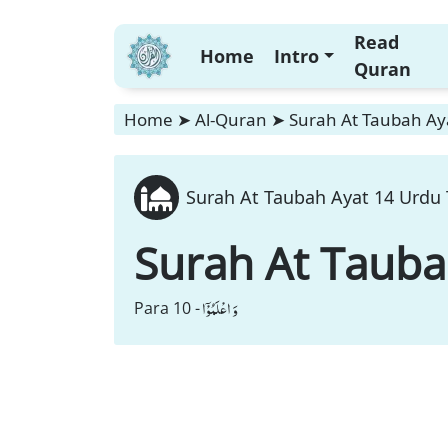
Read
Home
Intro
Quran
Home
➤
Al-Quran
➤
Surah At Taubah Aya
Surah At Taubah Ayat 14 Urdu 
Surah At Taub
وَ اعْلَمُوْۤا
Para 10 -