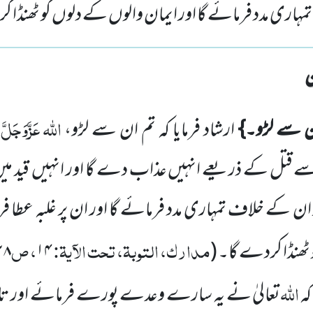
ہاری مدد فرمائے گا اور ایمان والوں کے دلوں کو ٹھنڈا 
اللہ عَزَّوَجَلَّ
ن سے لڑو۔}
ارشاد فرمایا کہ تم ان سے لڑو،
ک
ے قتل کے ذریعے انہیں عذاب دے گا اور انہیں
قید می
ن کے خلاف تمہاری مدد فرمائے گا اور ان پر غلبہ عطا فر
مدارک، التوبۃ، تحت الآیۃ:
، ص
 ٹھنڈا کردے گا۔
(
۱۴
۲۸
اللہ
کہ
تعالیٰ نے یہ سارے وعدے پورے فرمائے اور تا