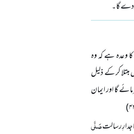
کردے گا۔
ا وعدہ ہے کہ وہ
ں مبتلا کر کے
ذلیل
مائے گا اور ایمان
)
۴
صَلَّی
جدارِ رسالت