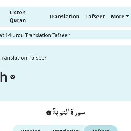
Listen
Translation
Tafseer
More
Quran
t 14 Urdu Translation Tafseer
Translation Tafseer
ah
سورة التوبة