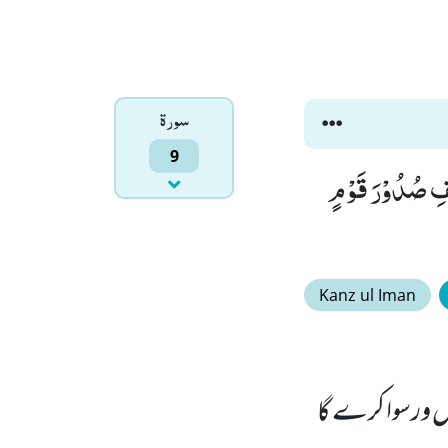
سورۃ
9
ْفِ صُدُوْرَ قَوْمٍ
Kanz ul Iman
ل ورسوا کرے گا