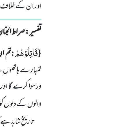
اور ان کے خلاف تم
تفسیر : ‎صراط الجنان
قَاتِلُوْهُمْ
:
{
تم ا
تمہارے ہاتھوں س
ورسوا کرے گا اور ا
والوں کے دلوں کو
تاریخ شاہد ہے 