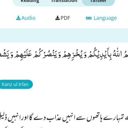
Reading
Translation
Tafseer
Audio
PDF
Language
ُمُ اللّٰهُ بِاَیْدِیْكُمْ وَ یُخْزِهِمْ وَ یَنْصُرْكُمْ عَلَیْهِمْ وَ یَش
Kanz ul Irfan
لہ تمہارے ہاتھوں سے انہیں عذاب دے گا اور انہیں ذلی