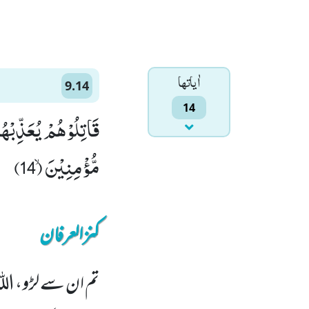
اٰياتها
9.14
14
قَاتِلُوْهُمْ یُعَذِّبْه
مُّؤْمِنِیْنَۙ (14)
کنزالعرفان
تم ان سے لڑو، ال