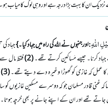
 کے نزدیک ان کا بہت بڑا درجہ ہے اور وہی لوگ کامیاب ہ
ْلِ اللّٰهِ
:
اللہ
اورجنہوں نے
کی راہ میں جہاد کیا۔}
جہاد کی 
ہاد کرنا۔ جیسے مَساکین کرتے تھے۔
(
2
)
فقط مال سے ج
 کا عمل کہ غازی کو گھوڑا وغیرہ دے
دیتے تھے۔
(
3
)
ج
ا کہ غنی قادر مسلمان جو کہ دوسرے مسکین غازیوں کو س
ں جاتے تھے اور ان کے اپنے جانے پر بھی خرچہ ہوتا۔ ی