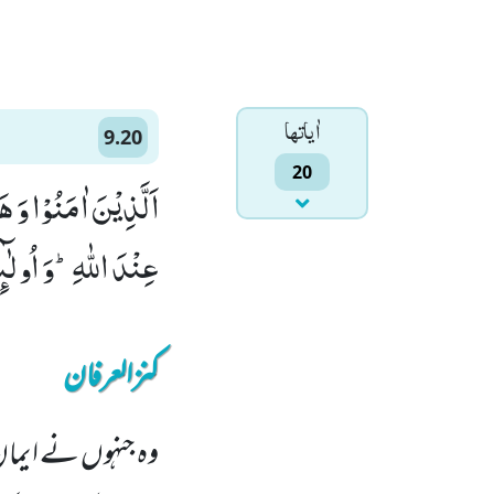
اٰياتها
9.20
20
اَلَّذِیْنَ اٰمَنُوْا وَ 
عِنْدَ اللّٰهِؕ-وَ اُولٰٓ
کنزالعرفان
وہ جنہوں نے ایمان 