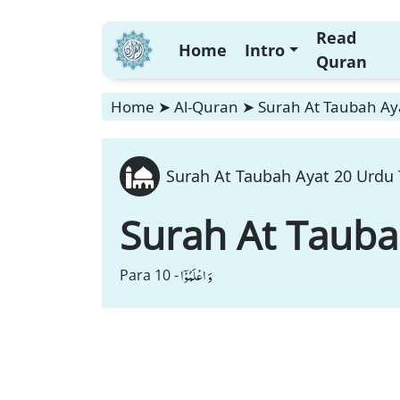
Read
Home
Intro
Quran
Home
➤
Al-Quran
➤
Surah At Taubah Aya
Surah At Taubah Ayat 20 Urdu 
Surah At Taub
وَ اعْلَمُوْۤا
Para 10 -