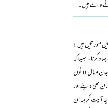
ونے والے ہیں ۔
تین صورتیں ہیں :
ہاد کرنا۔ جیسا کہ
ان و مال دونوں
امان بھی دیتے
اور
ہ آیتِ کریمہ ان