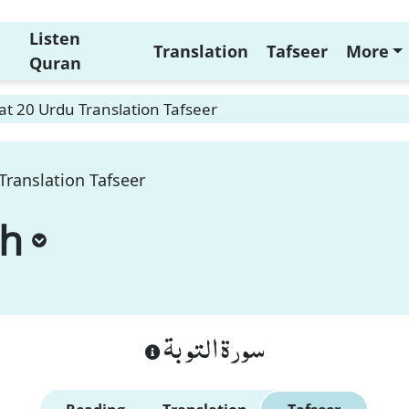
Listen
Translation
Tafseer
More
Quran
t 20 Urdu Translation Tafseer
Translation Tafseer
ah
سورة التوبة