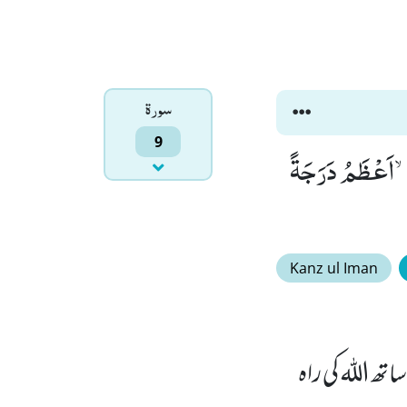
سورۃ
9
مْۙ-اَعْظَمُ دَرَجَةً
Kanz ul Iman
تھ اللہ کی راہ