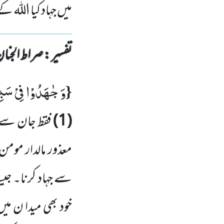
میں جہاد کیا اللہ
تفسیر : ‎صراط الجنان
وَ جٰهَدُوْا فِیْ سَبِی
{
(
1
)
فقط جان سے ج
معذور مالدار مومن
سے جہاد کرنا۔ جیس
خود بھی میدا ن می