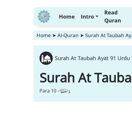
Read
Home
Intro
Quran
Home
➤
Al-Quran
➤
Surah At Taubah Aya
Surah At Taubah Ayat 91 Urdu 
Surah At Taub
وَ اعْلَمُوْۤا
Para 10 -