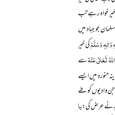
ے خیر خواہ رہے تب
سلمان جو جہاد میں
 وَاٰلِہٖ وَسَلَّمَ
کی خیر
للہُ تَعَالٰی عَنْہُ
سے
ینہ منورہ میں ایسے
ر جن وادیوں کو طے
یا
نے عرض کی: