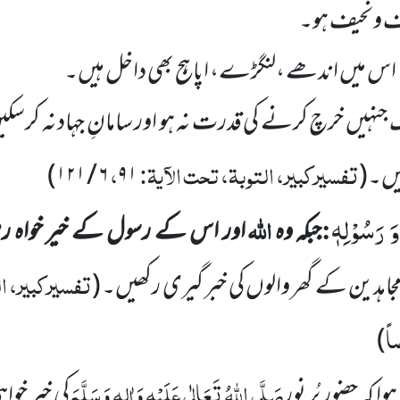
یف ونحیف ہو۔
 اس میں اندھے ،لنگڑے، اپاہج بھی داخل ہیں۔
 جنہیں خرچ کرنے کی قدرت نہ ہو اور سامانِ جہاد نہ کرسکی
تفسیرکبیر، التوبۃ، تحت الآیۃ:
،
ہیں۔
(
۹۱
۶
/
۱۲۱
)
وَ رَسُوْلِهٖ
:
اللہ
جبکہ وہ
اور اس کے رسول کے خیر خواہ ر
تفسیرکبیر، ال
اہدین کے گھر والوں کی خبر گیری رکھیں۔
(
ً
)
صَلَّی اللہُ تَعَالٰی عَلَیْہِ وَاٰلِہٖ وَسَلَّمَ
 کہ حضور پُر نور
کی خیر خواہ