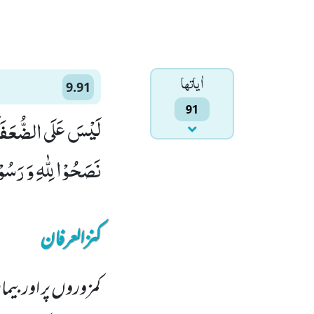
اٰياتها
9.91
91
لَیْسَ عَلَى الضُّعَفَآء
نَصَحُوْا لِلّٰهِ وَ رَسُ
کنزالعرفان
کمزوروں پر اور بیم