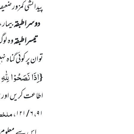
پیدائشی کمزور ضع
دوسرا طبقہ
بیمار،
تیسرا طبقہ
وہ لوگ
تو ان پر کوئی گناہ ن
اِذَا نَصَحُوْا لِلّٰهِ 
{
اطاعت کریں اور مج
،
، ملخصا
۱۲۱
/
۶
۹۱
اس سے معلوم ہوا