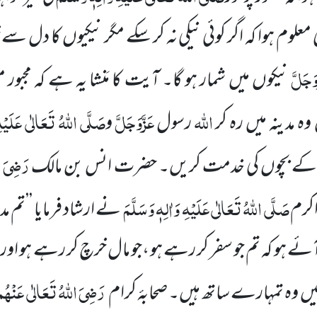
 معلوم
ہوا کہ اگر کوئی نیکی نہ کر سکے مگر نیکیوں کا دل س
وَجَلَّ
نیکوں میں شمار ہو گا۔ آیت کا مَنشا یہ ہے کہ مجبور م
اللہ
عَزَّوَجَلَّ
صَلَّی اللہُ تَعَالٰی عَلَیْہِ
ہ مدینہ میں رہ کر
رسول
و
رَضِیَ ا
ن کے بچوں کی خدمت کریں۔
حضرت انس بن مالک
صَلَّی اللہُ تَعَالٰی عَلَیْہِ وَاٰلِہٖ وَسَلَّمَ
کرم
نے ارشاد فرمایا ’’تم مد
آئے ہو کہ تم جو سفر کر رہے ہو ،جو مال خرچ کر رہے ہو او
رَضِیَ اللہُ تَعَالٰی عَنْہُم
میں وہ تمہارے ساتھ ہیں۔ صحابۂ کرام