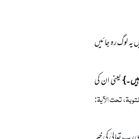
ں یہ لوگ رہ جائیں
ہیں۔}
یعنی ان کی
توبۃ، تحت الآیۃ:
ی رب تعالیٰ کی خیر