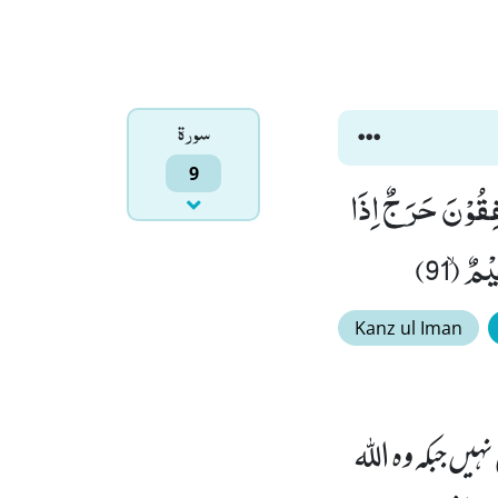
سورۃ
9
فِقُوْنَ حَرَجٌ اِذَا
ٌۙ (91)
Kanz ul Iman
ہیں جبکہ وہ اللہ