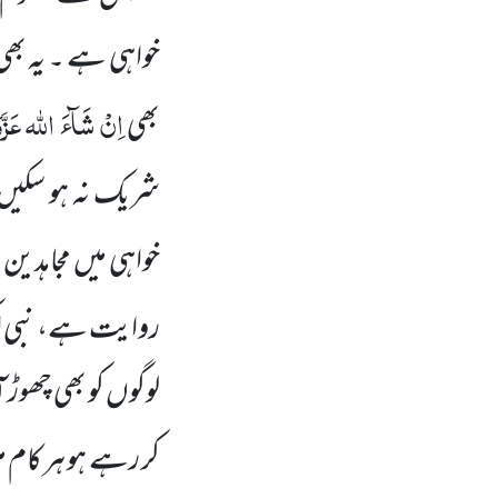
خواہی ہے ۔ یہ بھی
اِنْ شَآءَ اللہ عَزَّ
بھی
شریک نہ ہو سکیں و
خواہی میں مجاہدی
روایت ہے، نبی ا
لوگوں کو بھی چھوڑ 
کر رہے ہو ہر کام 