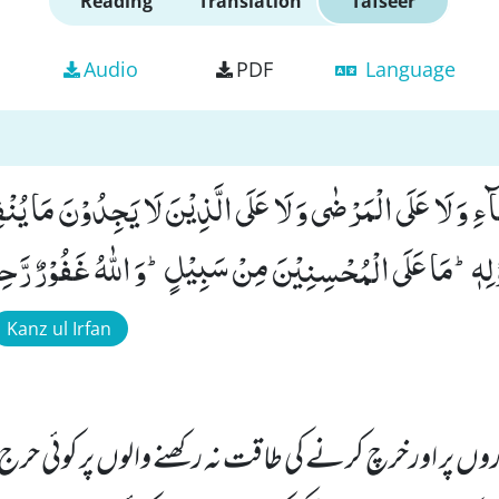
Reading
Translation
Tafseer
Audio
PDF
Language
ِ وَ لَا عَلَى الْمَرْضٰى وَ لَا عَلَى الَّذِیْنَ لَا یَجِدُوْنَ مَا یُنْ
وْلِهٖؕ-مَا عَلَى الْمُحْسِنِیْنَ مِنْ سَبِیْلٍؕ-وَ اللّٰهُ غَفُوْرٌ رَّحِیْم
Kanz ul Irfan
اروں پر اورخرچ کرنے کی طاقت نہ رکھنے والوں پر کوئی حرج ن