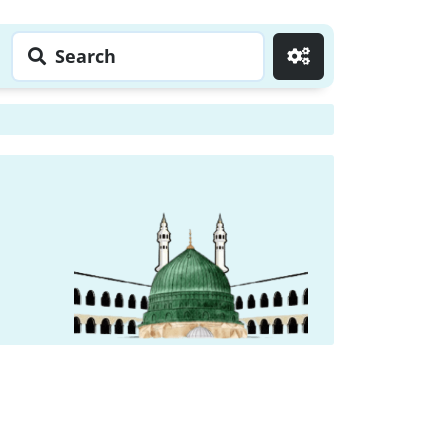
Search
Go