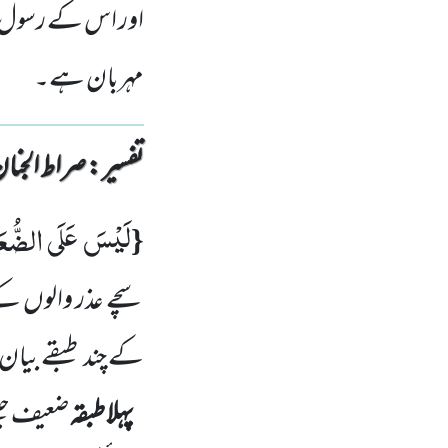
اور اس کے رسول کے 
مہربان ہے۔
تفسیر : ‎صراط الجنان
لَیْسَ عَلَى الضُّعَ
{
سچے عذر والوں کے
کے چند طبقے بیان
پہلا طبقہ
ضعیف جیس