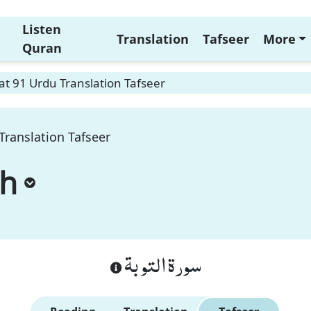
Listen
Translation
Tafseer
More
Quran
t 91 Urdu Translation Tafseer
Translation Tafseer
ah
سورة التوبة