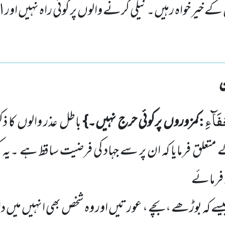
خیر خواہ رہیں۔ نیکی کرنے والوں پر کوئی راہ نہیں اور اللہ
فَآءِ
:
کمزوروں پرکوئی حرج نہیں۔}
باطل عذر والوں کا ذ
 متعلق
فرمایا کہ ان پر سے جہاد کی فرضیت ساقط ہے ۔یہ
 فرمائے
ے کہ بوڑھے ،بچے ، عورتیں اور وہ شخص بھی انہیں میں د