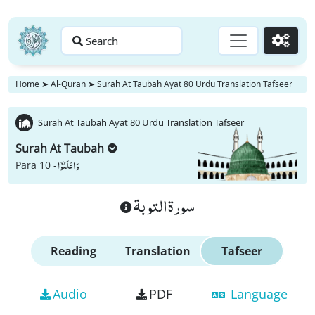
Search
Go
Home
➤
Al-Quran
➤
Surah At Taubah Ayat 80 Urdu Translation Tafseer
Surah At Taubah Ayat 80 Urdu Translation Tafseer
Surah At Taubah
وَ اعْلَمُوْۤا
Para 10 -
سورة التوبة
Reading
Translation
Tafseer
Audio
PDF
Language