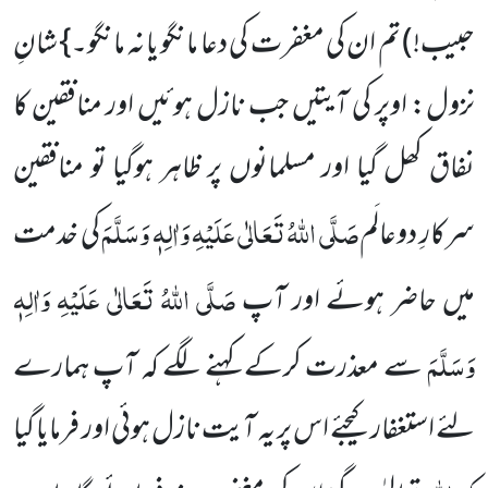
حبیب!) تم ان کی مغفرت کی دعا مانگو یا نہ مانگو۔} شانِ
نزول: اوپر کی آیتیں جب نازل ہوئیں اور منافقین کا
نفاق کھل گیا اور مسلمانوں پر ظاہر ہوگیا تو منافقین
صَلَّی اللہُ تَعَالٰی عَلَیْہِ وَاٰلِہٖ وَسَلَّمَ
سرکارِ دوعالَم
کی خدمت
صَلَّی اللہُ تَعَالٰی عَلَیْہِ وَاٰلِہٖ
میں حاضر ہوئے اور آپ
وَسَلَّمَ
سے معذرت کرکے کہنے لگے کہ آپ ہمارے
لئے استغفار کیجئے اس پر یہ آیت نازل ہوئی اور فرمایا گیا