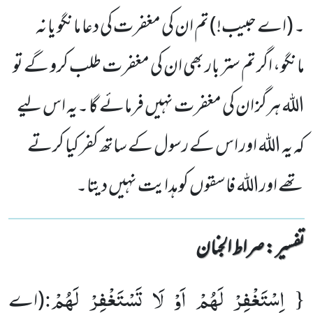
۔ (اے حبیب!) تم ان کی مغفرت کی دعا مانگو یا نہ
مانگو، اگر تم ستر بار بھی ان کی مغفرت طلب کرو گے تو
اللہ ہرگز ان کی مغفرت نہیں فرمائے گا ۔یہ اس لیے
کہ یہ اللہ اور اس کے رسول کے ساتھ کفر کیا کرتے
تھے اوراللہ فاسقوں کوہدایت نہیں دیتا۔
تفسیر : ‎صراط الجنان
اِسْتَغْفِرْ لَهُمْ اَوْ لَا تَسْتَغْفِرْ لَهُمْ
:
{
(اے