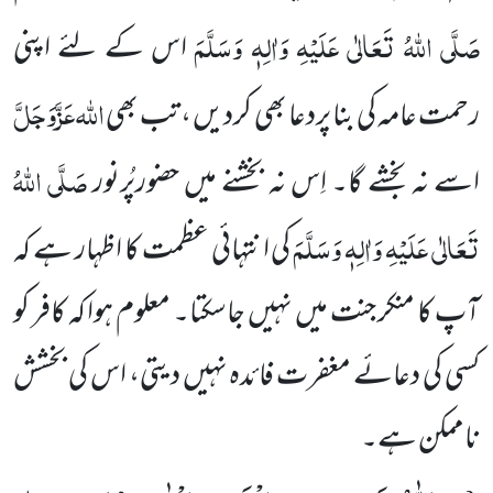
صَلَّی اللہُ تَعَالٰی عَلَیْہِ وَاٰلِہٖ وَسَلَّمَ
اس کے لئے اپنی
اللہ
عَزَّوَجَلَّ
رحمت عامہ کی بنا پردعا بھی کردیں ، تب بھی
صَلَّی اللہُ
اسے نہ بخشے گا۔ اِس نہ بخشنے میں حضورپُرنور
تَعَالٰی عَلَیْہِ وَاٰلِہٖ وَسَلَّمَ
کی انتہائی عظمت کا اظہار ہے کہ
آپ کا منکر جنت میں نہیں جاسکتا۔ معلوم ہوا کہ کافر کو
کسی کی دعائے مغفرت فائدہ نہیں دیتی، اس کی بخشش
ناممکن ہے۔