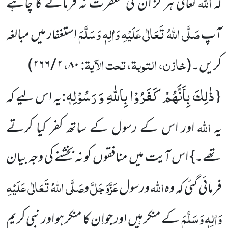
اللہ
کہ
تعالیٰ ہر گز ان کی مغفرت نہ فرمائے گا چاہے
صَلَّی اللہُ تَعَالٰی عَلَیْہِ وَاٰلِہٖ وَسَلَّمَ
آپ
استغفار میں مبالغہ
خازن، التوبۃ، تحت الآیۃ:
،
کریں۔
(
۸۰
۲ / ۲۶۶
)
ذٰلِكَ بِاَنَّهُمْ كَفَرُوْا بِاللّٰهِ وَ رَسُوْلِهٖ
:
{
یہ اس لیے کہ
اللہ
یہ
اور اس کے رسول کے ساتھ کفر کیا کرتے
تھے۔} اس آیت میں منافقوں کو نہ بخشنے کی وجہ بیان
اللہ
عَزَّوَجَلَّ
صَلَّی اللہُ تَعَالٰی عَلَیْہِ
فرمائی گئی کہ وہ
ورسول
و
وَاٰلِہٖ وَسَلَّمَ
کے منکر ہیں اور جو اِن کا منکر ہو اور نبی کریم