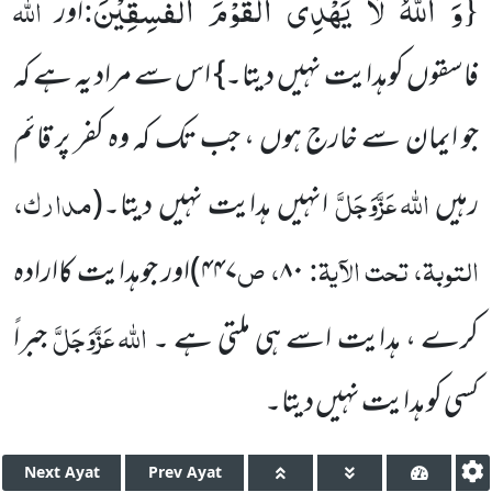
وَ اللّٰهُ لَا یَهْدِی الْقَوْمَ الْفٰسِقِیْنَ
{
:
اللہ
اور
فاسقوں کوہدایت نہیں دیتا۔} اس سے مراد یہ ہے کہ
جو ایمان سے خارج ہوں ، جب تک کہ وہ کفر پر قائم
اللہ
عَزَّوَجَلَّ
مدارک،
رہیں
انہیں ہدایت نہیں دیتا۔
(
التوبۃ، تحت الآیۃ:
، ص
۸۰
۴۴۷
)
اور جوہدایت کاارادہ
اللہ
عَزَّوَجَلَّ
کرے ، ہدایت اسے ہی ملتی ہے ۔
جبراً
کسی کو ہدایت نہیں دیتا۔
Next
Ayat
Prev
Ayat