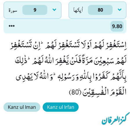
اٰياتها
سورۃ
9
80
9.80
اِسْتَغْفِرْ لَهُمْ اَوْ لَا تَسْتَغْفِرْ لَهُمْؕ-اِنْ تَسْتَغْفِرْ
لَهُمْ سَبْعِیْنَ مَرَّةً فَلَنْ یَّغْفِرَ اللّٰهُ لَهُمْؕ-ذٰلِكَ
بِاَنَّهُمْ كَفَرُوْا بِاللّٰهِ وَ رَسُوْلِهٖؕ-وَ اللّٰهُ لَا یَهْدِی
الْقَوْمَ الْفٰسِقِیْنَ۠ (80)
Kanz ul Iman
Kanz ul Irfan
کنزالعرفان