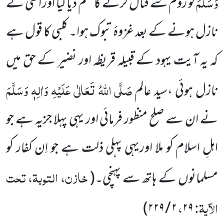
وَسَلَّمَ
کو روم سے قتال کرنے کا حکم دیا گیا اور اسی کے
نازل ہونے کے بعد غزوۂ تبوک ہوا۔ کلبی کا قول ہے
کہ یہ آیت یہود کے قبیلہ قریظہ اور نضیر کے حق میں
صَلَّی اللہُ تَعَالٰی عَلَیْہِ وَاٰلِہٖ وَسَلَّمَ
نازل ہوئی ،سید عالم
نے ان سے صلح منظور فرمائی اور یہی پہلا جزیہ ہے جو
اہلِ اسلام کو ملا اوریہی پہلی ذلت ہے جو اِن کفار کو
خازن، التوبۃ، تحت
مسلمانوں کے ہاتھ سے پہنچی۔
(
الآیۃ:
،
)
۲ / ۲۲۹
۲۹