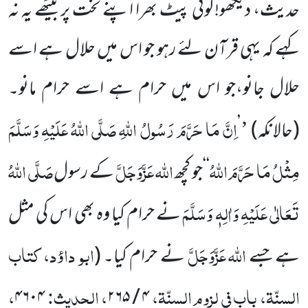
حدیث، دیکھو!کوئی پیٹ بھرا اپنے تخت پر بیٹھے یہ نہ
کہے کہ یہی قرآن لئے رہو جو اس میں حلال ہے اسے
حلال جانو،جو اس میں حرام ہے اسے حرام مانو۔
’
اِنَّ مَا حَرَّمَ رَسُولُ اللہِ
صَلَّی اللہُ عَلَیْہِ وَسَلَّمَ
(حالانکہ)
’
مِثْلُ مَا حَرَّمَ اللہُ
اللہ
عَزَّوَجَلَّ
صَلَّی اللہُ
‘‘جو کچھ
کے رسول
تَعَالٰی عَلَیْہِ وَاٰلِہٖ وَسَلَّمَ
نے حرام کیا وہ بھی اس کی مثل
اللہ
عَزَّوَجَلَّ
ابو داؤد، کتاب
ہے جسے
نے حرام کیا۔
(
السنّۃ، باب فی لزوم السنّۃ،
، الحدیث:
،
۴۶۰۴
۴ / ۲۶۵