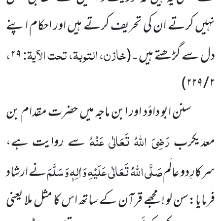
نہیں کرتے ان کی تحریف کرتے ہیں اور احکام اپنے
خازن، التوبۃ، تحت الآیۃ:
،
دل سے گڑھتے ہیں۔
(
۲۹
)
۲ / ۲۲۹
سنن ابو داؤد اور ابن ماجہ میں حضرت مقدام بن
رَضِیَ اللہُ تَعَالٰی عَنْہُ
معدیکرب
سے روایت ہے،
صَلَّی اللہُ تَعَالٰی عَلَیْہِ وَاٰلِہٖ وَسَلَّمَ
سرکارِ دو عالَم
نے ارشاد
فرمایا:سن لو ! مجھے قرآن کے ساتھ اس کا مثل ملا یعنی