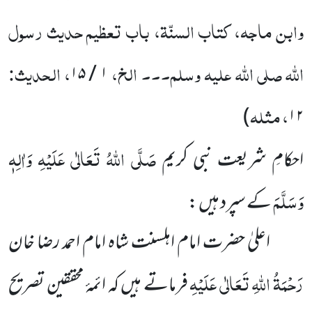
وابن ماجہ، کتاب السنّۃ، باب تعظیم حدیث رسول
اللہ صلی اللہ علیہ وسلم۔۔۔ الخ،
، الحدیث:
۱ / ۱۵
، مثلہ
)
۱۲
صَلَّی اللہُ تَعَالٰی عَلَیْہِ وَاٰلِہٖ
احکامِ شریعت نبی کریم
وَسَلَّمَ
کے سپرد ہیں :
اعلیٰ حضرت امام اہلسنت شاہ امام احمد رضا خان
رَحْمَۃُ اللہِ تَعَالٰی عَلَیْہِ
فرماتے ہیں کہ ائمۂ محققین تصریح