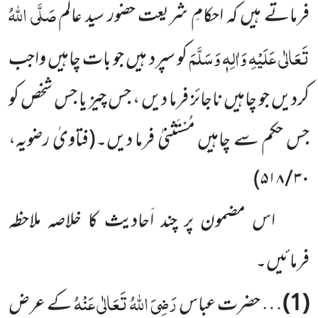
صَلَّی اللہُ
فرماتے ہیں کہ احکامِ شریعت حضور سید عالم
تَعَالٰی عَلَیْہِ وَاٰلِہٖ وَسَلَّمَ
کو سپرد ہیں جو بات چاہیں واجب
کردیں جو چاہیں ناجائز فرما دیں ، جس چیز یا جس شخص کو
جس حکم سے چاہیں مُسْتَثنیٰ فرما دیں۔
(فتاویٰ رضویہ،
)
۳۰ / ۵۱۸
اس مضمون پر چند اَحادیث کا خلاصہ ملاحظہ
فرمائیں۔
رَضِیَ اللہُ تَعَالٰی عَنْہُ
(1)
… حضرت عباس
کے عرض