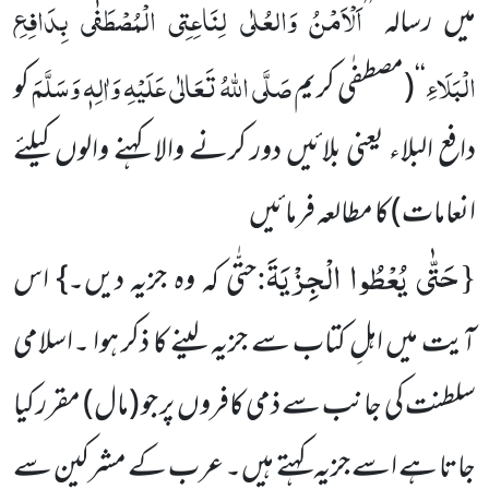
اَلْاَمْنُ وَالعُلٰی لِنَاعِتِی الْمُصْطَفٰی بِدَافِعِ
میں رسالہ ’’
الْبَلَاءِ
صَلَّی اللہُ تَعَالٰی عَلَیْہِ وَاٰلِہٖ وَسَلَّمَ
‘‘
(مصطفٰی کریم
کو
دافع البلاء یعنی بلائیں دور کرنے والا کہنے والوں کیلئے
انعامات)
کا مطالعہ فرمائیں
حَتّٰى یُعْطُوا الْجِزْیَةَ
:
{
حتّٰی کہ وہ جزیہ دیں۔} اس
آیت میں اہلِ کتاب سے جزیہ لینے کا ذکر ہوا ۔اسلامی
سلطنت کی جانب سے ذمی کافروں پر جو (مال) مقرر کیا
جاتا ہے اسے جزیہ کہتے ہیں۔ عرب کے مشرکین سے