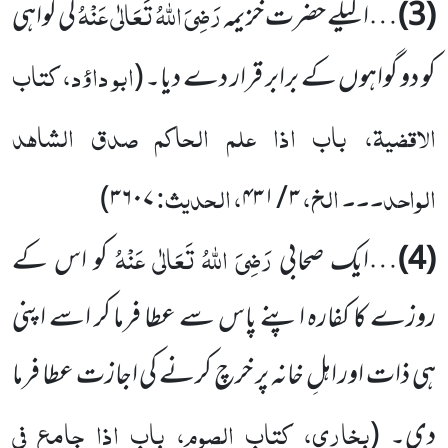
رَضِیَ اللہُ تَعَالٰی عَنْہُ
(3)
…اکیلے حضرت خزیمہ
کی گواہی
ابو داؤد، کتاب
کو دو گواہوں کے برابر قرار دے دیا۔
(
الاقضیۃ، باب اذا علم الحاکم صدق الشاہد
الواحد۔۔۔ الخ،
، الحدیث:
)
۳۶۰۷
۳ / ۴۳۱
رَضِیَ اللہُ تَعَالٰی عَنْہُ
(4)
…ایک صحابی
کو اس کے
روزے کا کفارہ اپنے پاس سے عطا فرما کر اسے اپنی
ہی ذات اور اہلِ خانہ پر خرچ کرنے کی اجازت عطا فرما
بخاری، کتاب الصوم، باب اذا جامع فی
دی۔
(