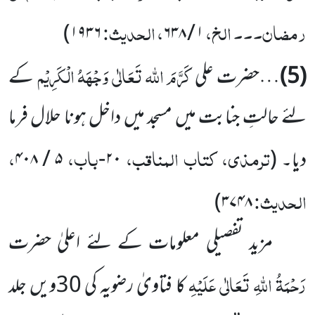
رمضان۔۔۔ الخ،
، الحدیث:
)
۱۹۳۶
۱ / ۶۳۸
کَرَّمَ اللہ تَعَالٰی وَجْہَہُ الْکَرِیْم
(5)
…حضرت علی
کے
لئے حالتِ جنابت میں مسجد میں داخل ہونا حلال فرما
ترمذی، کتاب المناقب،
باب،
،
دیا۔
(
۲۰-
۵ / ۴۰۸
الحدیث:
)
۳۷۴۸
مزید تفصیلی معلومات کے لئے اعلیٰ حضرت
رَحْمَۃُ اللہِ تَعَالٰی عَلَیْہِ
کا فتاویٰ رضویہ کی 30ویں جلد