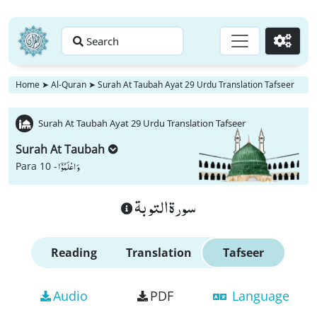
Search
Go
Home
➤
Al-Quran
➤
Surah At Taubah Ayat 29 Urdu Translation Tafseer
Surah At Taubah Ayat 29 Urdu Translation Tafseer
Surah At Taubah
وَ اعْلَمُوْۤا
Para 10 -
سورة التوبة
Reading
Translation
Tafseer
Audio
PDF
Language