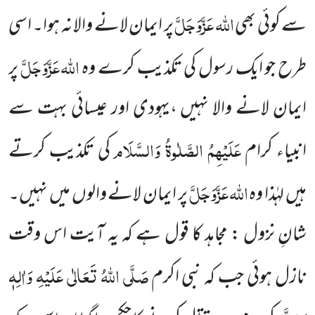
اللہ عَزَّوَجَلَّ
سے کوئی بھی
پر ایمان لانے والا نہ ہوا۔ اسی
اللہ
عَزَّوَجَلَّ
طرح جو ایک رسول کی تکذیب کرے وہ
پر
ایمان لانے والا نہیں ،یہودی اور عیسائی بہت سے
عَلَیْہِمُ الصَّلٰوۃُ وَالسَّلَام
انبیاء کرام
کی تکذیب کرتے
اللہ
عَزَّوَجَلَّ
ہیں لہٰذا وہ
پر ایمان لانے والوں میں نہیں۔
شانِ نزول : مجاہد کا قول ہے کہ یہ آیت اس وقت
صَلَّی اللہُ تَعَالٰی عَلَیْہِ وَاٰلِہٖ
نازل ہوئی جب کہ نبی اکرم