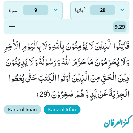
اٰياتها
سورۃ
9
29
9.29
قَاتِلُوا الَّذِیْنَ لَا یُؤْمِنُوْنَ بِاللّٰهِ وَ لَا بِالْیَوْمِ الْاٰخِرِ
وَ لَا یُحَرِّمُوْنَ مَا حَرَّمَ اللّٰهُ وَ رَسُوْلُهٗ وَ لَا یَدِیْنُوْنَ
دِیْنَ الْحَقِّ مِنَ الَّذِیْنَ اُوْتُوا الْكِتٰبَ حَتّٰى یُعْطُوا
الْجِزْیَةَ عَنْ یَّدٍ وَّ هُمْ صٰغِرُوْنَ۠ (29)
Kanz ul Iman
Kanz ul Irfan
کنزالعرفان