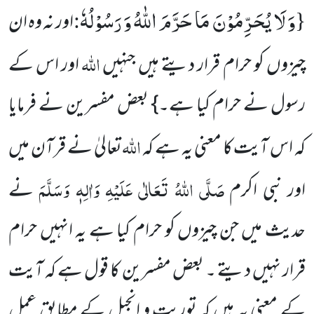
وَ لَا یُحَرِّمُوْنَ مَا حَرَّمَ اللّٰهُ وَ رَسُوْلُهٗ
:
{
اور نہ وہ ان
اللہ
چیزوں کو حرام قرار دیتے ہیں جنہیں
اور اس کے
رسول نے حرام کیا ہے۔} بعض مفسرین نے فرمایا
اللہ
کہ اس آیت کا معنی یہ ہے کہ
تعالیٰ نے قرآن میں
صَلَّی اللہُ تَعَالٰی عَلَیْہِ وَاٰلِہٖ وَسَلَّمَ
اور نبی اکرم
نے
حدیث میں جن چیزوں کو حرام کیا ہے یہ انہیں حرام
قرار نہیں دیتے ۔ بعض مفسرین کا قول ہے کہ آیت
کے معنی یہ ہیں کہ توریت و انجیل کے مطابق عمل