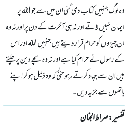
وہ لوگ جنہیں کتاب دی گئی ان میں سے جو اللہ پر
ایمان نہیں لاتے اور نہ ہی آخرت کے دن پر اور نہ وہ
ان چیزوں کو حرام قرار دیتے ہیں جنہیں اللہ اور اس
کے رسول نے حرام کیا ہے اور نہ وہ سچے دین پر چلتے
ہیں ان سے جہاد کرتے رہو حتّٰی کہ وہ ذلیل ہوکر اپنے
ہاتھوں سے جزیہ دیں ۔
تفسیر : ‎صراط الجنان