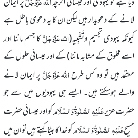
اللہ
عَزَّوَجَلَّ
دیا ہے تو یہودی اور عیسائی اگرچہ
پر ایمان
لانے کے دعویدار ہیں لیکن ان کا یہ دعویٰ باطل ہے
اللہ
عَزَّوَجَلَّ
کیونکہ یہودی تجسیم وتَشْبِیہ
(
کا جسم ماننا اور
اسے مخلوق کے مشابہ ماننا)
کے اور عیسائی حلول کے
اللہ
عَزَّوَجَلَّ
معتقد ہیں تو وہ کس طرح
پر ایمان لانے
والے ہوسکتے ہیں۔ ایسے ہی یہودیوں میں سے جو
عَلَیْہِ الصَّلٰوۃُ وَالسَّلَام
حضرت عزیر
کو اور عیسائی حضرت
عَلَیْہِ الصَّلٰوۃُ وَالسَّلَام
مسیح
کو خدا کا بیٹا کہتے ہیں تو ان میں