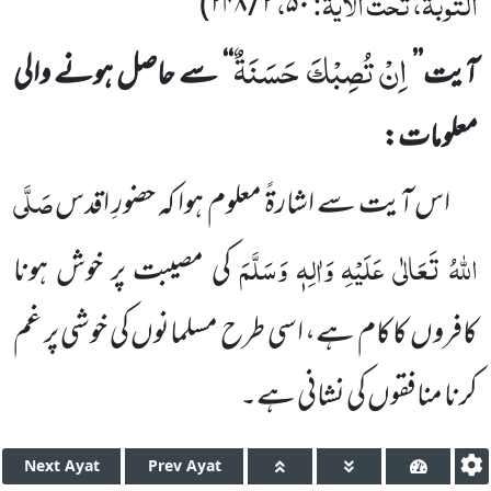
التوبۃ، تحت الآیۃ:
،
)
۲۴۸
/
۲
۵۰
اِنْ تُصِبْكَ حَسَنَةٌ
آیت’’
‘‘ سے حاصل ہونے والی
معلومات:
صَلَّی
اس آیت سے اشارۃً معلوم ہوا کہ حضورِ اقدس
اللہُ تَعَالٰی عَلَیْہِ وَاٰلِہٖ وَسَلَّمَ
کی مصیبت پر خوش ہونا
کافروں کا کام ہے، اسی طرح مسلمانوں کی خوشی پر غم
کرنا منافقوں کی نشانی ہے۔
Next
Ayat
Prev
Ayat