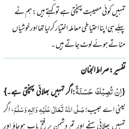
تمہیں کوئی مصیبت پہنچتی ہے تو کہتے ہیں : ہم نے
پہلے ہی اپنا احتیاطی معاملہ اختیار کرلیا تھا اور خوشیاں
مناتے ہوئے لوٹ جاتے ہیں ۔
تفسیر : ‎صراط الجنان
اِنْ تُصِبْكَ حَسَنَةٌ
:
{
اگر تمہیں بھلائی پہنچتی ہے۔}
صَلَّی اللہُ تَعَالٰی عَلَیْہِ وَاٰلِہٖ وَسَلَّمَ
یعنی اے حبیب!
، اگر
تمہیں بھلائی
پہنچے اور تم دشمن پر فتح یاب ہوجاؤ اور