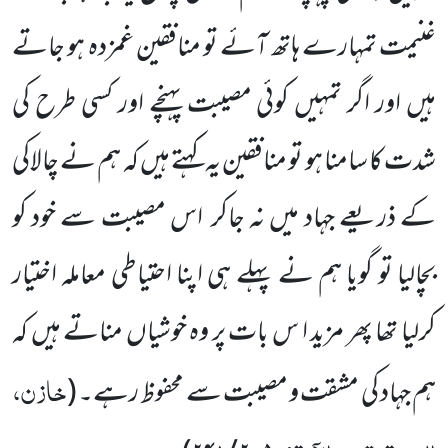
غنیمت تمہارے ہاتھ آئے تو منافقین غمزدہ ہو جاتے
ہیں اور اگر تمہیں کوئی مصیبت پہنچے
اور کسی طرح کی
شدت کا سامنا ہو تو منافقین یہ کہتے ہیں کہ ہم نے چالاکی
کے ذریعے جہاد میں نہ جاکر
اس مصیبت سے خود
کو
بچالیا تو گویا ہم نے پہلے ہی اپنا احتیاطی معاملہ اختیار
کرلیا تھا پھر مزید ا س بات پر وہ خوشیاں مناتے ہیں کہ
خازن،
ہم جہاد کی مشقت و مصیبت سے محفوظ رہے۔
(