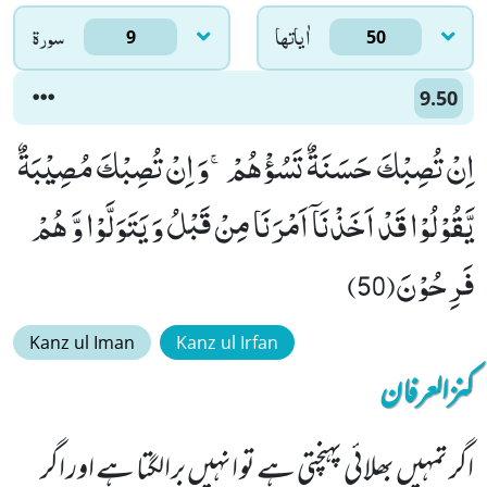
اٰياتها
سورۃ
9
50
9.50
اِنْ تُصِبْكَ حَسَنَةٌ تَسُؤْهُمْۚ-وَ اِنْ تُصِبْكَ مُصِیْبَةٌ
یَّقُوْلُوْا قَدْ اَخَذْنَاۤ اَمْرَنَا مِنْ قَبْلُ وَ یَتَوَلَّوْا وَّ هُمْ
فَرِحُوْنَ(50)
Kanz ul Iman
Kanz ul Irfan
کنزالعرفان
اگر تمہیں بھلائی پہنچتی ہے تو انہیں برالگتا ہے اور اگر