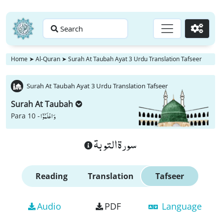
Search
Go
Home
➤
Al-Quran
➤
Surah At Taubah Ayat 3 Urdu Translation Tafseer
Surah At Taubah Ayat 3 Urdu Translation Tafseer
Surah At Taubah
وَ اعْلَمُوْۤا
Para 10 -
سورة التوبة
Reading
Translation
Tafseer
Audio
PDF
Language