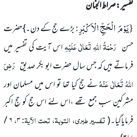
تفسیر : ‎صراط الجنان
یَوْمَ الْحَجِّ الْاَكْبَرِ
:
{
بڑے حج کے دن۔}حضرت
رَحْمَۃُ اللہِ تَعَالٰی عَلَیْہِ
حسن
اس آیت کی تفسیر میں
رَضِیَ
فرماتے ہیں کہ جس سال حضرت ابو بکر صدیق
اللہُ تَعَالٰی عَنْہُ
نے حج کیا تھا تو اس میں مسلمان اور
مشرکین سب جمع تھے ،اس لئے اس حج کو حجِ اکبر
تفسیر طبری، التوبۃ، تحت الآیۃ:
،
فرمایاگیا۔
(
۳
۶ /