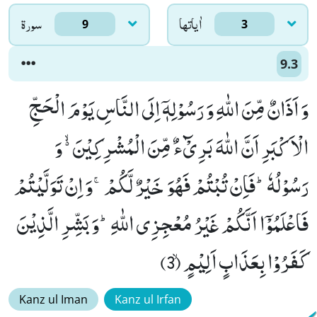
اٰياتها
سورۃ
9
3
9.3
وَ اَذَانٌ مِّنَ اللّٰهِ وَ رَسُوْلِهٖۤ اِلَى النَّاسِ یَوْمَ الْحَجِّ
الْاَكْبَرِ اَنَّ اللّٰهَ بَرِیْٓءٌ مِّنَ الْمُشْرِكِیْنَ ﳔ وَ
رَسُوْلُهٗؕ-فَاِنْ تُبْتُمْ فَهُوَ خَیْرٌ لَّكُمْۚ-وَ اِنْ تَوَلَّیْتُمْ
فَاعْلَمُوْۤا اَنَّكُمْ غَیْرُ مُعْجِزِی اللّٰهِؕ-وَ بَشِّرِ الَّذِیْنَ
كَفَرُوْا بِعَذَابٍ اَلِیْمٍۙ (3)
Kanz ul Iman
Kanz ul Irfan