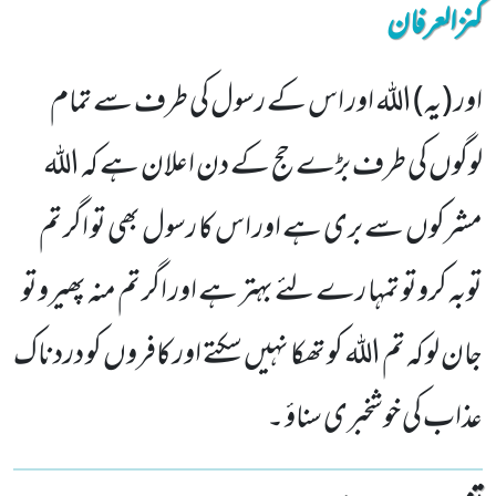
کنزالعرفان
اور (یہ) اللہ اور اس کے رسول کی طرف سے تمام
لوگوں کی طرف بڑے حج کے دن اعلان ہے کہ اللہ
مشرکوں سے بری ہے اور اس کا رسول بھی تو اگر تم
توبہ کروتو تمہا رے لئے بہتر ہے اور اگر تم منہ پھیروتو
جان لو کہ تم اللہ کو تھکا نہیں سکتے اور کافروں کو دردناک
عذاب کی خوشخبری سناؤ ۔