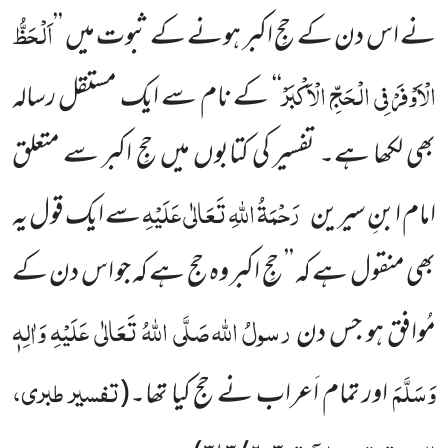
اَلْحَظُّ
نے اس دن کے حجِ اکبر ہونے کے ثبوت میں ’’
الْاَوْفَرْ فِی الْحَجِّ الْاَکْبَرْ
‘‘ کے نام سے ایک مستقل رسالہ
بھی لکھا ہے۔ تفسیر کی کتابوں میں حجِ اکبر سے متعلق
رَحْمَۃُ اللہِ تَعَالٰی عَلَیْہِ
امام ابنِ سیرین
سے ایک قول یہ
بھی منقول ہے کہ ’’ حجِ اکبر وہ حج ہے کہ جو اس دن کے
رسولُ اللہ
صَلَّی اللہُ تَعَالٰی عَلَیْہِ وَاٰلِہٖ
مُوافق ہو جس دن
وَسَلَّمَ
تفسیر طبری،
اور تمام اَعراب نے حج کیا تھا۔
(