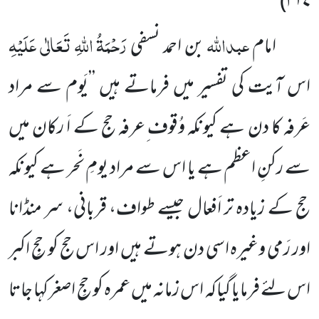
)
۳۱۷
عبداللہ
رَحْمَۃُ اللہِ تَعَالٰی عَلَیْہِ
امام
بن احمد نسفی
اس آیت کی تفسیر میں فرماتے ہیں ’’یَوم سے مراد
عَرفہ کا دن ہے کیونکہ وُقوف ِعرفہ حج کے اَ رکان میں
سے رکنِ اعظم ہے یا اس سے مراد یومِ نَحر ہے کیونکہ
حج کے زیادہ تر اَفعال جیسے طواف، قربانی، سر منڈانا
اور رَمی وغیرہ اسی دن ہوتے ہیں اور اس حج کو حجِ اکبر
اس لئے فرمایا گیاکہ اس زمانہ میں عمرہ کو حجِ اصغر کہا جاتا