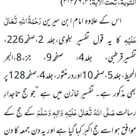
التوبۃ، تحت الآیۃ:
،
)
۶ / ۳۱۳
۳
رَحْمَۃُ اللہِ تَعَالٰی
اس کے علاوہ امام ابن سیرین
عَلَیْہِ
کا یہ قول تفسیر بغوی،جلد 2،صفحہ226،
تفسیرقرطبی، جلد4، صفحہ9، جزء8،البحر
المحیط،جلد5،صفحہ10اوردر منثور ،جلد4،صفحہ128 پر
بھی مذکور ہے۔ تفسیر خازن میں ہے ’’جو حج تاجدارِ
صَلَّی اللہُ تَعَالٰی عَلَیْہِ وَاٰلِہٖ وَسَلَّمَ
رسالت
کے حج کے
موافق ہو اسے حجِ اکبر کہا گیا ہے اور یہ دن جمعہ کا دن