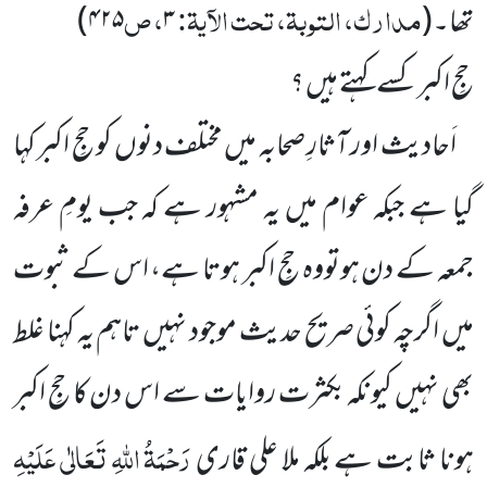
مدارک، التوبۃ، تحت الآیۃ:
، ص
تھا۔
(
۳
۴۲۵
)
حجِ اکبر کسے کہتے ہیں ؟
اَحادیث اور آثارِ صحابہ میں مختلف دنوں کو حجِ اکبر کہا
گیا ہے جبکہ عوام میں یہ مشہور ہے کہ جب یومِ عرفہ
جمعہ کے دن ہوتووہ حجِ اکبر ہوتا ہے، اس کے ثبوت
میں اگرچہ کوئی صریح حدیث موجود نہیں تاہم یہ کہنا غلط
بھی نہیں کیونکہ بکثرت روایات سے اس دن کا حجِ اکبر
رَحْمَۃُ اللہِ تَعَالٰی عَلَیْہِ
ہونا ثابت ہے بلکہ ملا علی قاری