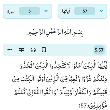
اٰياتها
سورۃ
5
57
بِسْمِ اللّٰهِ الرَّحْمٰنِ الرَّحِیْمِ
5.57
یٰۤاَیُّهَا الَّذِیْنَ اٰمَنُوْا لَا تَتَّخِذُوا الَّذِیْنَ اتَّخَذُوْا
دِیْنَكُمْ هُزُوًا وَّ لَعِبًا مِّنَ الَّذِیْنَ اُوْتُوا الْكِتٰبَ مِنْ
قَبْلِكُمْ وَ الْكُفَّارَ اَوْلِیَآءَۚ-وَ اتَّقُوا اللّٰهَ اِنْ كُنْتُمْ
مُّؤْمِنِیْنَ(57)