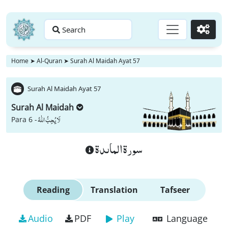
Search
Go
Home
➤
Al-Quran
➤
Surah Al Maidah Ayat 57
Surah Al Maidah Ayat 57
Surah Al Maidah
لَا یُحِبُّ اللّٰهُ
Para 6 -
سورة الماىدة
Reading
Translation
Tafseer
Audio
PDF
Play
Language