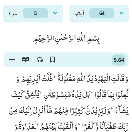
اٰياتها
سورۃ
5
64
بِسْمِ اللّٰهِ الرَّحْمٰنِ الرَّحِیْمِ
5.64
وَ قَالَتِ الْیَهُوْدُ یَدُ اللّٰهِ مَغْلُوْلَةٌؕ-غُلَّتْ اَیْدِیْهِمْ وَ
لُعِنُوْا بِمَا قَالُوْاۘ-بَلْ یَدٰهُ مَبْسُوْطَتٰنِۙ-یُنْفِقُ كَیْفَ
یَشَآءُؕ-وَ لَیَزِیْدَنَّ كَثِیْرًا مِّنْهُمْ مَّاۤ اُنْزِلَ اِلَیْكَ مِنْ
رَّبِّكَ طُغْیَانًا وَّ كُفْرًاؕ-وَ اَلْقَیْنَا بَیْنَهُمُ الْعَدَاوَةَ وَ