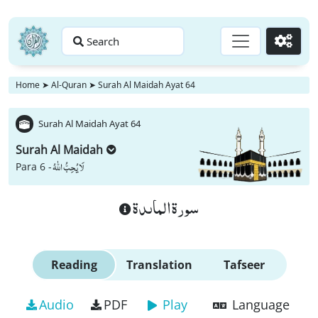
Search
Go
Home
➤
Al-Quran
➤
Surah Al Maidah Ayat 64
Surah Al Maidah Ayat 64
Surah Al Maidah
لَا یُحِبُّ اللّٰهُ
Para 6 -
سورة الماىدة
Reading
Translation
Tafseer
Audio
PDF
Play
Language